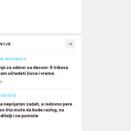
VIJE
NE AKTIVNOSTI
je za odmor sa decom: 9 trikova
 vam uštedeti živce i vreme
IN
E DETETA
a neprijatan zadah, a redovno pere
vo šta može da bude razlog, na
ditelji i ne pomisle