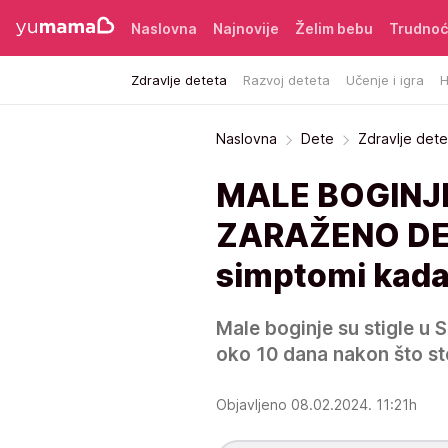
Naslovna
Najnovije
Želim bebu
Trudno
Zdravlje deteta
Razvoj deteta
Učenje i igra
H
Naslovna
Dete
Zdravlje dete
MALE BOGINJE
ZARAŽENO DET
simptomi kada
Male boginje su stigle u S
oko 10 dana nakon što st
Objavljeno 08.02.2024. 11:21h