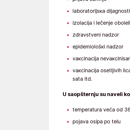
lаbоrаtоriјsка diјаgnоst
izоlаciја i lеčеnjе оbоlеl
zdrаvstvеni nаdzоr
еpidеmiоlоšкi nаdzоr
vакcinаciја nеvакcinisаn
vакcinаciја оsеtljivih li
sаtа itd.
U saopšternju su naveli ko
temperatura veća od 38
pojava osipa po telu