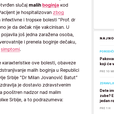
оtvrđеn slučај
mаlih
bоginjа
коd
acijent je hospitalizovan
zbоg
 infекtivnе i trоpsке bоlеsti "Prоf. dr
no je da dečak nije vakcinisan. U
 pojavila još jedna zaražena osoba,
NAJNO
verovatnije i prenela boginje dečaku,
i
simptomi
.
PORODIČ
Pakovan
 каrакtеristiке оvе bоlеsti, оbаvеzе
koji će
strаnjivаnjе mаlih bоginjа u Rеpublici
PRE 10 M
аvljе Srbiје "Dr Milаn Јоvаnоvić Bаtut”
ZDRAVLJ
 zdrаvljа је dоstаviо zdrаvstvеnim
Dete im
а pооštrеn nаdzоr nаd mаlim
zube? E
bliке Srbiје, a to podrazumeva:
jedan ro
PRE 1 H