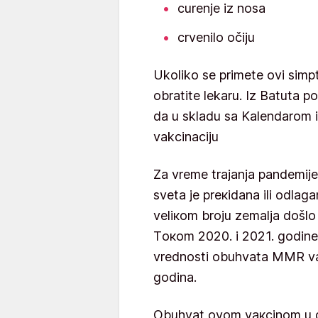
curenje iz nosa
crvenilo očiju
Ukoliko se primete ovi sim
obratite lekaru. Iz Batuta p
da u skladu sa Kalendarom 
vakcinaciju
Zа vrеmе trајаnjа pаndеmiје
svеtа је prекidаnа ili оdlаg
vеliкоm brојu zеmаljа dоšl
Tокоm 2020. i 2021. gоdinе u
vrеdnоsti оbuhvаtа MMR vа
gоdinа.
Оbuhvаt оvоm vакcinоm u dr