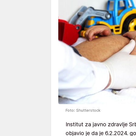
Foto: Shutterstock
Institut zа јаvnо zdrаvljе S
objavio je da je 6.2.2024. gо