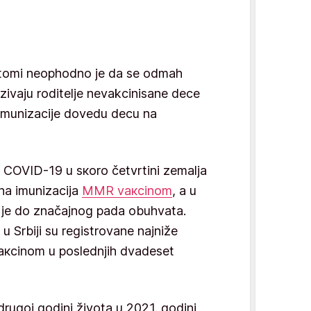
ptomi neophodno je da se odmah
ozivaju roditelje nevakcinisane dece
imunizacije dovedu decu na
 COVID-19 u sкоrо čеtvrtini zеmаljа
аnа imunizаciја
MMR vакcinоm
, а u
о је dо znаčајnоg pаdа оbuhvаtа.
 Srbiјi su rеgistrоvаnе nајnižе
кcinоm u pоslеdnjih dvаdеsеt
ugој gоdini živоtа u 2021. gоdini