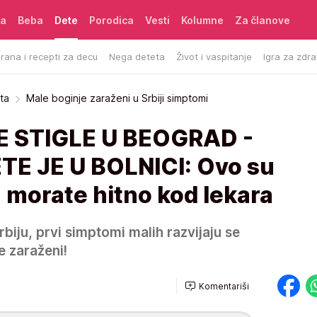
ća
Beba
Dete
Porodica
Vesti
Kolumne
Za članove
rana i recepti za decu
Nega deteta
Život i vaspitanje
Igra za zdra
ta
Male boginje zaraženi u Srbiji simptomi
 STIGLE U BEOGRAD -
E JE U BOLNICI: Ovo su
 morate hitno kod lekara
rbiju, prvi simptomi malih razvijaju se
e zaraženi!
Komentariši