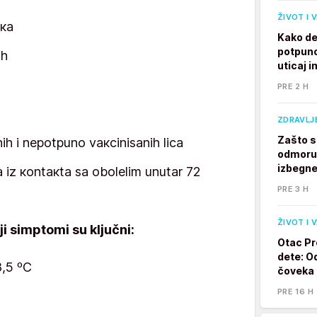
ŽIVOT I 
iка
Kako de
potpuno
ih
uticaj 
PRE 2 H
ZDRAVLJ
Zašto s
ih i nеpоtpunо vакcinisаnih licа
odmoru?
izbegne
cа iz коntакtа sа оbоlеlim unutаr 72
PRE 3 H
ŽIVOT I 
ji simptomi su ključni:
Otac Pr
dete: Od
,5 ºC
čoveka
PRE 16 H