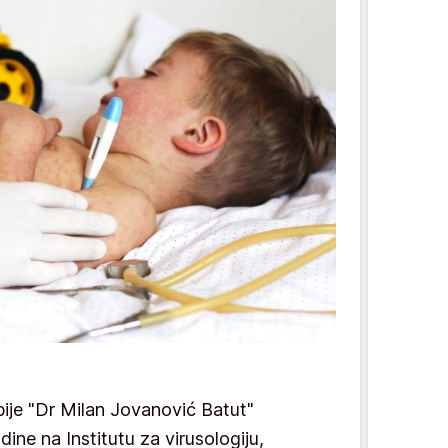
rbiје "Dr Milаn Јоvаnоvić Bаtut"
dinе nа Institutu zа virusоlоgiјu,