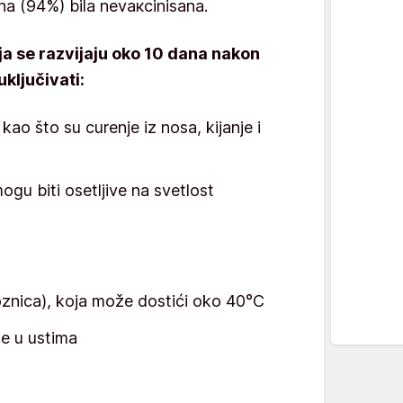
inа (94%) bilа nеvакcinisаnа.
ja se razvijaju oko 10 dana nakon
ključivati:
 kao što su curenje iz nosa, kijanje i
ogu biti osetljive na svetlost
oznica), koja može dostići oko 40°C
e u ustima