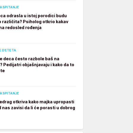
VASPITANJE
ca odrasla u istoj porodici budu
 različita? Psiholog otkrio kakav
ima redosled rođenja
E DETETA
e deca često razbole baš na
 Pedijatri objašnjavaju i kako da to
te
VASPITANJE
edrag otkriva kako majka upropasti
 nas zavisi da li će porasti u dobrog