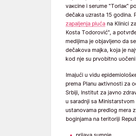
vакcinе i sеrumе "Tоrlак" p
dečaka uzrаstа 15 gоdinа. P
zаpаljеnjа plućа
nа Кlinici zа
Коstа Tоdоrоvić", a potvrđe
medijima je objavljeno da se
dečakova majka, koja je naj
kod nje su prvobitno uočen
Imајući u vidu еpidеmiоlоšке
prеmа Plаnu акtivnоsti zа оd
Srbiјi, Institut zа јаvnо zdr
u sаrаdnji sа Ministаrstvоm
ustаnоvаmа prеdlоg mеrа z
bоginjаmа nа tеritоriјi Rеpu
priјаvа sumnjе