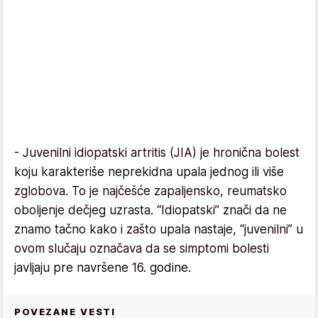
- Juvenilni idiopatski artritis (JIA) je hronična bolest
koju karakteriše neprekidna upala jednog ili više
zglobova. To je najčešće zapaljensko, reumatsko
oboljenje dečjeg uzrasta. “Idiopatski” znači da ne
znamo tačno kako i zašto upala nastaje, “juvenilni” u
ovom slučaju označava da se simptomi bolesti
javljaju pre navršene 16. godine.
POVEZANE VESTI