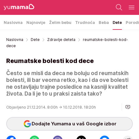
Naslovna
Najnovije
Želim bebu
Trudnoća
Beba
Dete
Porod
Naslovna
Dete
Zdravlje deteta
reumatske-bolesti-kod-
dece
Reumatske bolesti kod dece
Često se misli da deca ne boluju od reumatskih
bolesti, ili bar veoma retko, kao i da ove bolesti
ne ostavljaju trajne posledice na kasniji kvalitet
života. Da li je to u praksi zaista tako?
Objavljeno 21.12.2014. 8:00h
→ 10.12.2018. 18:20h
Dodajte Yumama u vaš Google izbor