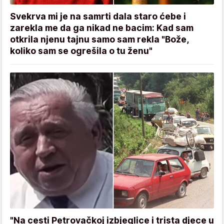
Svekrva mi je na samrti dala staro ćebe i
zarekla me da ga nikad ne bacim: Kad sam
otkrila njenu tajnu samo sam rekla "Bože,
koliko sam se ogrešila o tu ženu"
"Na cesti Petrovačkoj izbjeglice i trista djece u