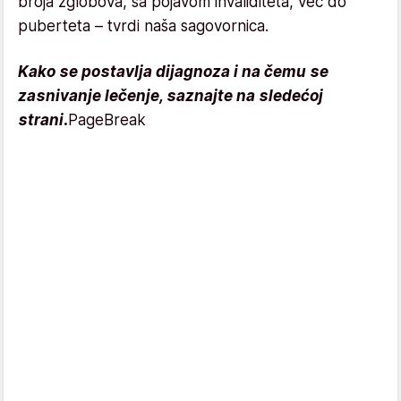
broja zglobova, sa pojavom invaliditeta, već do
puberteta – tvrdi naša sagovornica.
Kako se postavlja dijagnoza i na čemu se
zasnivanje lečenje, saznajte na sledećoj
strani.
PageBreak