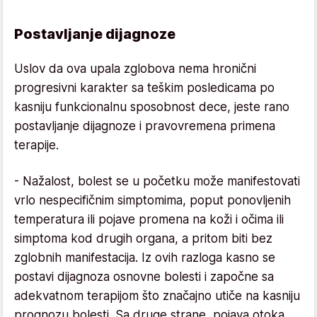
Postavljanje dijagnoze
Uslov da ova upala zglobova nema hronični
progresivni karakter sa teškim posledicama po
kasniju funkcionalnu sposobnost dece, jeste rano
postavljanje dijagnoze i pravovremena primena
terapije.
- Nažalost, bolest se u početku može manifestovati
vrlo nespecifičnim simptomima, poput ponovljenih
temperatura ili pojave promena na koži i očima ili
simptoma kod drugih organa, a pritom biti bez
zglobnih manifestacija. Iz ovih razloga kasno se
postavi dijagnoza osnovne bolesti i započne sa
adekvatnom terapijom što značajno utiče na kasniju
prognozu bolesti. Sa druge strane, pojava otoka