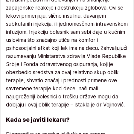
zapaljenske reakcije i destrukciju zglobova. Ovi se
lekovi primenjuju, slično insulinu, davanjem
subkutanih injekcija, ili jednomesčnom intravenskom
infuzijom. Injekciju bolesnik sam sebi daje u kućnim
uslovima što značajno utiče na komfor i
psihosocijalni efkat koji lek ima na decu. Zahvaljujući
razumevanju Ministarstva zdravlja Vlade Republike
Srbije i Fonda zdravstvenog osiguranja, koji je
obezbedio sredstva za ovaj relativno skup oblik
terapije, shvatio značaj i prednosti primene ove
savremene terapije kod dece, naši mali
najugroženiji bolesnici o trošku države mogu da
dobijaju i ovaj oblik terapije – istakla je dr Vojinović.
Kada se javiti lekaru?