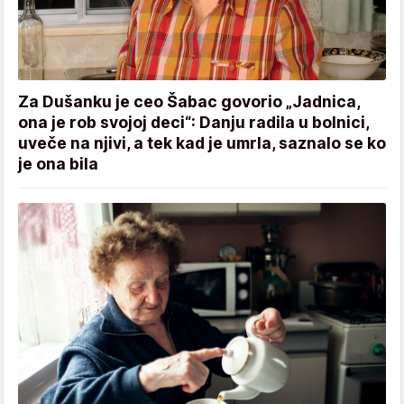
Za Dušanku je ceo Šabac govorio „Jadnica,
ona je rob svojoj deci“: Danju radila u bolnici,
uveče na njivi, a tek kad je umrla, saznalo se ko
je ona bila