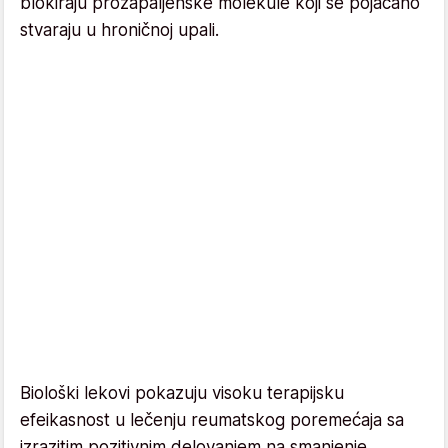
blokiraju prozapaljenske molekule koji se pojačano
stvaraju u hroničnoj upali.
Biološki lekovi pokazuju visoku terapijsku
efeikasnost u lečenju reumatskog poremećaja sa
izrazitim pozitivnim delovanjem na smanjenje