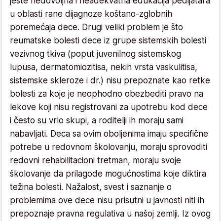
jeste nedovoljna i neadekvatna edukacija pedijatara
u oblasti rane dijagnoze koštano-zglobnih
poremećaja dece. Drugi veliki problem je što
reumatske bolesti dece iz grupe sistemskih bolesti
vezivnog tkiva (poput juvenilnog sistemskog
lupusa, dermatomiozitisa, nekih vrsta vaskulitisa,
sistemske skleroze i dr.) nisu prepoznate kao retke
bolesti za koje je neophodno obezbediti pravo na
lekove koji nisu registrovani za upotrebu kod dece
i često su vrlo skupi, a roditelji ih moraju sami
nabavljati. Deca sa ovim oboljenima imaju specifične
potrebe u redovnom školovanju, moraju sprovoditi
redovni rehabilitacioni tretman, moraju svoje
školovanje da prilagode mogućnostima koje diktira
težina bolesti. Nažalost, svest i saznanje o
problemima ove dece nisu prisutni u javnosti niti ih
prepoznaje pravna regulativa u našoj zemlji. Iz ovog