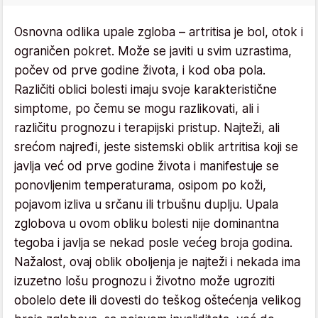
Osnovna odlika upale zgloba – artritisa je bol, otok i
ograničen pokret. Može se javiti u svim uzrastima,
počev od prve godine života, i kod oba pola.
Različiti oblici bolesti imaju svoje karakteristične
simptome, po čemu se mogu razlikovati, ali i
različitu prognozu i terapijski pristup. Najteži, ali
srećom najređi, jeste sistemski oblik artritisa koji se
javlja već od prve godine života i manifestuje se
ponovljenim temperaturama, osipom po koži,
pojavom izliva u srčanu ili trbušnu duplju. Upala
zglobova u ovom obliku bolesti nije dominantna
tegoba i javlja se nekad posle većeg broja godina.
Nažalost, ovaj oblik oboljenja je najteži i nekada ima
izuzetno lošu prognozu i životno može ugroziti
obolelo dete ili dovesti do teškog oštećenja velikog