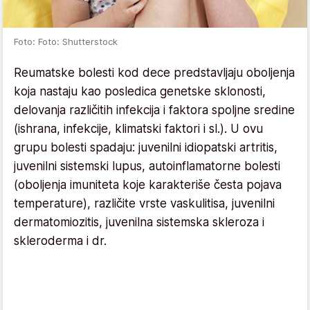
Foto: Foto: Shutterstock
Reumatske bolesti kod dece predstavljaju oboljenja
koja nastaju kao posledica genetske sklonosti,
delovanja različitih infekcija i faktora spoljne sredine
(ishrana, infekcije, klimatski faktori i sl.). U ovu
grupu bolesti spadaju: juvenilni idiopatski artritis,
juvenilni sistemski lupus, autoinflamatorne bolesti
(oboljenja imuniteta koje karakteriše česta pojava
temperature), različite vrste vaskulitisa, juvenilni
dermatomiozitis, juvenilna sistemska skleroza i
skleroderma i dr.