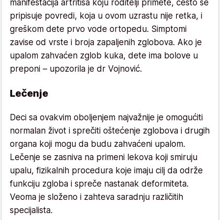
manifestacija artritisa koju roditelji primete, često se
pripisuje povredi, koja u ovom uzrastu nije retka, i
greškom dete prvo vode ortopedu. Simptomi
zavise od vrste i broja zapaljenih zglobova. Ako je
upalom zahvaćen zglob kuka, dete ima bolove u
preponi – upozorila je dr Vojnović.
Lečenje
Deci sa ovakvim oboljenjem najvažnije je omogućiti
normalan život i sprečiti oštećenje zglobova i drugih
organa koji mogu da budu zahvaćeni upalom.
Lečenje se zasniva na primeni lekova koji smiruju
upalu, fizikalnih procedura koje imaju cilj da održe
funkciju zgloba i spreče nastanak deformiteta.
Veoma je složeno i zahteva saradnju različitih
specijalista.