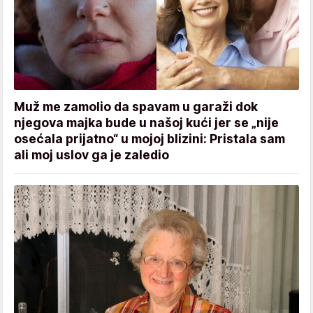
Muž me zamolio da spavam u garaži dok
njegova majka bude u našoj kući jer se „nije
osećala prijatno“ u mojoj blizini: Pristala sam
ali moj uslov ga je zaledio