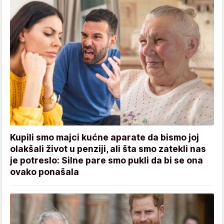
Kupili smo majci kućne aparate da bismo joj
olakšali život u penziji, ali šta smo zatekli nas
je potreslo: Silne pare smo pukli da bi se ona
ovako ponašala