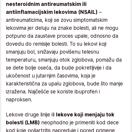
nesteroidnim antireumatskim ili
antiinflamacijskim lekovima (NSAIL)
–
antireumaticima, koji se zovu simptomatskim
lekovima jer deluju na znake bolesti, ali ne mogu
potpuno da zaustave proces upale, odnosno da
dovedu do remisije bolesti. To su lekovi koji
smanjuju bol, snižavaju povišenu telesnu
temperaturu, smanjuju otok zglobova, pomažu da
se dete bolje oseća, da bude pokretljivije i da
ukočenost u jutarnjim časovima, koja je
karakteristična za upalu zglobova, bude što manje
izražena. Najčešće se koriste ibuprofen i
naproksen.
Lekove druge linije ili
lekove koji menjaju tok
bolesti (LMB)
neophodno je primeniti kod dece
kod koje poliartritis napreduje i pored primene