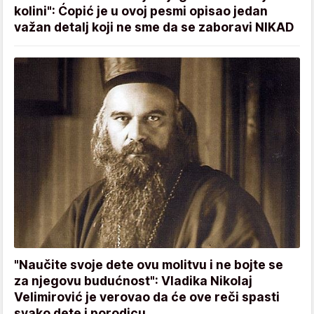
kolini": Ćopić je u ovoj pesmi opisao jedan
važan detalj koji ne sme da se zaboravi NIKAD
"Naučite svoje dete ovu molitvu i ne bojte se
za njegovu budućnost": Vladika Nikolaj
Velimirović je verovao da će ove reči spasti
svako dete i porodicu