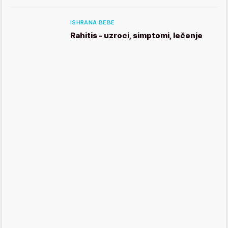
ISHRANA BEBE
Rahitis - uzroci, simptomi, lečenje