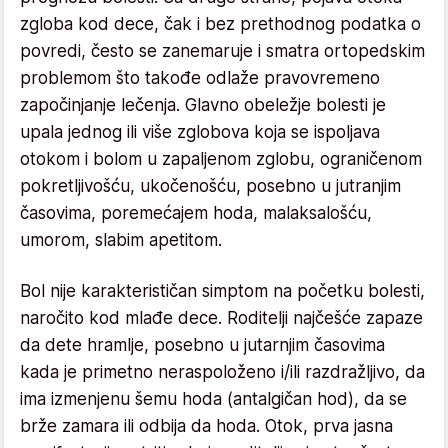
zgloba kod dece, čak i bez prethodnog podatka o
povredi, često se zanemaruje i smatra ortopedskim
problemom što takođe odlaže pravovremeno
započinjanje lečenja. Glavno obeležje bolesti je
upala jednog ili više zglobova koja se ispoljava
otokom i bolom u zapaljenom zglobu, ograničenom
pokretljivošću, ukočenošću, posebno u jutranjim
časovima, poremećajem hoda, malaksalošću,
umorom, slabim apetitom.
Bol nije karakterističan simptom na početku bolesti,
naročito kod mlađe dece. Roditelji najčešće zapaze
da dete hramlje, posebno u jutarnjim časovima
kada je primetno neraspoloženo i/ili razdražljivo, da
ima izmenjenu šemu hoda (antalgičan hod), da se
brže zamara ili odbija da hoda. Otok, prva jasna