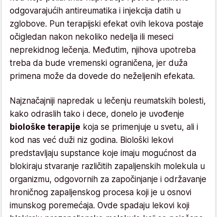
odgovarajućih antireumatika i injekcija datih u
zglobove. Pun terapijski efekat ovih lekova postaje
očigledan nakon nekoliko nedelja ili meseci
neprekidnog lečenja. Međutim, njihova upotreba
treba da bude vremenski ograničena, jer duža
primena može da dovede do neželjenih efekata.
Najznačajniji napredak u lečenju reumatskih bolesti,
kako odraslih tako i dece, donelo je uvođenje
biološke terapije
koja se primenjuje u svetu, ali i
kod nas već duži niz godina. Biološki lekovi
predstavljaju supstance koje imaju mogućnost da
blokiraju stvaranje različitih zapaljenskih molekula u
organizmu, odgovornih za započinjanje i održavanje
hroničnog zapaljenskog procesa koji je u osnovi
imunskog poremećaja. Ovde spadaju lekovi koji