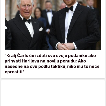
"Kralj Čarls će izdati sve svoje podanike ako
prihvati Harijevu najnoviju ponudu: Ako
nasedne na ovu podlu taktiku, niko mu to neće
oprostiti"