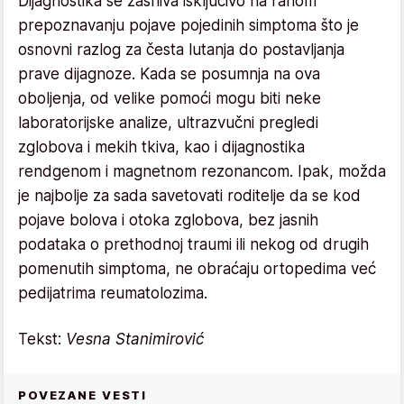
Dijagnostika se zasniva isključivo na ranom
prepoznavanju pojave pojedinih simptoma što je
osnovni razlog za česta lutanja do postavljanja
prave dijagnoze. Kada se posumnja na ova
oboljenja, od velike pomoći mogu biti neke
laboratorijske analize, ultrazvučni pregledi
zglobova i mekih tkiva, kao i dijagnostika
rendgenom i magnetnom rezonancom. Ipak, možda
je najbolje za sada savetovati roditelje da se kod
pojave bolova i otoka zglobova, bez jasnih
podataka o prethodnoj traumi ili nekog od drugih
pomenutih simptoma, ne obraćaju ortopedima već
pedijatrima reumatolozima.
Tekst:
Vesna Stanimirović
POVEZANE VESTI