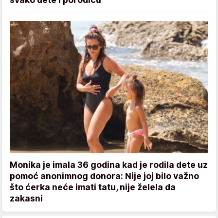
Monika je imala 36 godina kad je rodila dete uz
pomoć anonimnog donora: Nije joj bilo važno
što ćerka neće imati tatu, nije želela da
zakasni