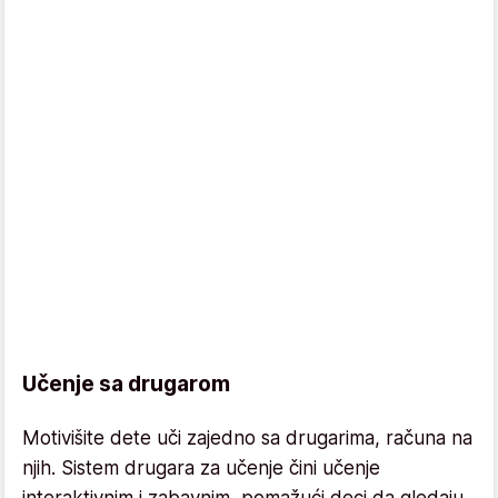
Učenje sa drugarom
Motivišite dete uči zajedno sa drugarima, računa na
njih. Sistem drugara za učenje čini učenje
interaktivnim i zabavnim, pomažući deci da gledaju