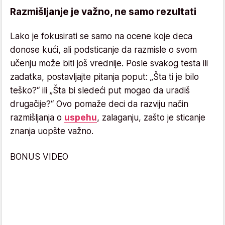
Razmišljanje je važno, ne samo rezultati
Lako je fokusirati se samo na ocene koje deca
donose kući, ali podsticanje da razmisle o svom
učenju može biti još vrednije. Posle svakog testa ili
zadatka, postavljajte pitanja poput: „Šta ti je bilo
teško?“ ili „Šta bi sledeći put mogao da uradiš
drugačije?“ Ovo pomaže deci da razviju način
razmišljanja o
uspehu
, zalaganju, zašto je sticanje
znanja uopšte važno.
BONUS VIDEO