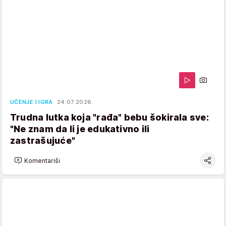
UČENJE I IGRA
24.07.2026.
Trudna lutka koja "rađa" bebu šokirala sve:
"Ne znam da li je edukativno ili
zastrašujuće"
Komentariši