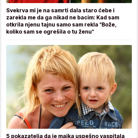
Svekrva mi je na samrti dala staro ćebe i
zarekla me da ga nikad ne bacim: Kad sam
otkrila njenu tajnu samo sam rekla "Bože,
koliko sam se ogrešila o tu ženu"
5 pokazatelja da je majka uspešno vaspitala