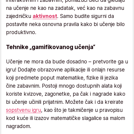
na učenje ne kao na zadatak, već kao na zabavnu
zajedničku
aktivnost
. Samo budite sigurni da
postavite neka osnovna pravila kako bi učenje bilo
produktivno.
Tehnike „gamifikovanog učenja“
Učenje ne mora da bude dosadno – pretvorite ga u
igru! Dodajte obrazovne aplikacije ili onlajn resurse
koji predmete poput matematike, fizike ili jezika
čine zabavnim. Postoji mnogo dostupnih alata koji
koriste kvizove, zagonetke, pa čak i nagrade kako
bi učenje učinili prijatnim. Možete čak i da kreirate
sopstvenu igru
, kao što je takmičenje u pravopisu
kod kuće ili izazov matematičke slagalice sa malom
nagradom.