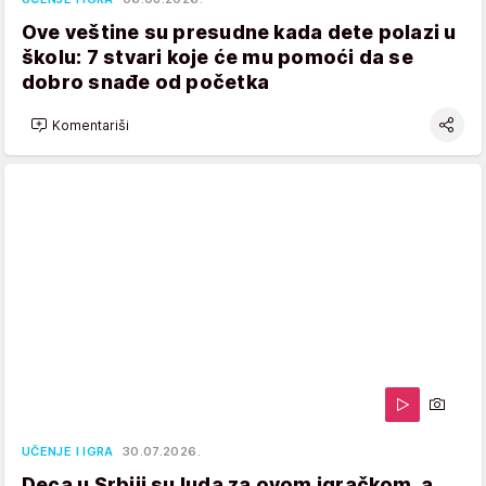
Ove veštine su presudne kada dete polazi u
školu: 7 stvari koje će mu pomoći da se
dobro snađe od početka
Komentariši
UČENJE I IGRA
30.07.2026.
Deca u Srbiji su luda za ovom igračkom, a