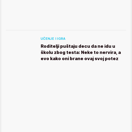
UČENJE I IGRA
Roditelji puštaju decu da ne idu u
školu zbog testa: Neke to nervira, a
evo kako oni brane ovaj svoj potez