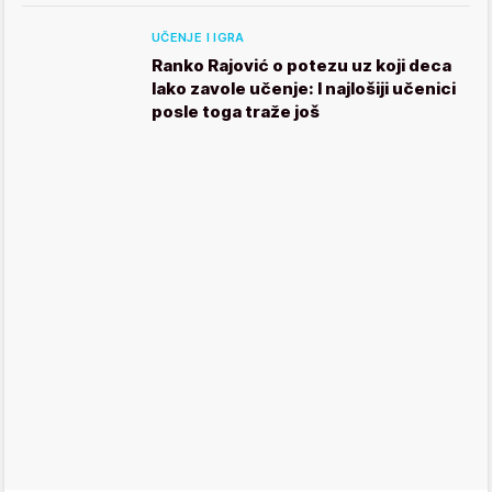
UČENJE I IGRA
Ranko Rajović o potezu uz koji deca
lako zavole učenje: I najlošiji učenici
posle toga traže još