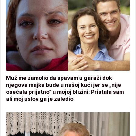
Muž me zamolio da spavam u garaži dok
njegova majka bude u našoj kući jer se „nije
osećala prijatno“ u mojoj blizini: Pristala sam
ali moj uslov ga je zaledio