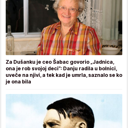
Za Dušanku je ceo Šabac govorio „Jadnica,
ona je rob svojoj deci“: Danju radila u bolnici,
uveče na njivi, a tek kad je umrla, saznalo se ko
je ona bila