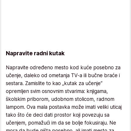
Napravite radni kutak
Napravite određeno mesto kod kuće posebno za
učenje, daleko od ometanja TV-a ili bučne braće i
sestara. Zamislite to kao „kutak za učenje“
opremljen svim osnovnim stvarima: knjigama,
školskim priborom, udobnom stolicom, radnom
lampom. Ova mala postavka može imati veliki uticaj
tako što će deci dati prostor koji povezuju sa
učenjem, pomažući im da se bolje fokusiraju. Ne
mora da bude ništa posebno, ali imati mesto za