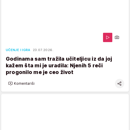
UČENJE I IGRA
23.07.2026.
Godinama sam tražila učiteljicu iz da joj
kažem šta mi je uradila: Njenih 5 reči
progonilo me je ceo život
Komentariši