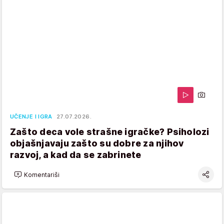
UČENJE I IGRA
27.07.2026.
Zašto deca vole strašne igračke? Psiholozi
objašnjavaju zašto su dobre za njihov
razvoj, a kad da se zabrinete
Komentariši