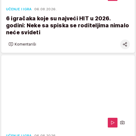
UČENJE I IGRA
06.08.2026.
6 igračaka koje su najveći HIT u 2026.
godini: Neke sa spiska se roditeljima nimalo
neće svideti
Komentariši
UČENJE I IGRA
06.08.2026.