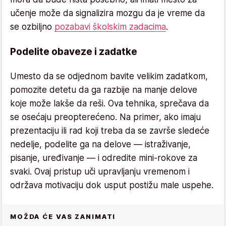
učenje može da signalizira mozgu da je vreme da
se ozbiljno
pozabavi školskim zadacima
.
Podelite obaveze i zadatke
Umesto da se odjednom bavite velikim zadatkom,
pomozite detetu da ga razbije na manje delove
koje može lakše da reši. Ova tehnika, sprečava da
se osećaju preopterećeno. Na primer, ako imaju
prezentaciju ili rad koji treba da se završe sledeće
nedelje, podelite ga na delove — istraživanje,
pisanje, uređivanje — i odredite mini-rokove za
svaki. Ovaj pristup uči upravljanju vremenom i
održava motivaciju dok usput postižu male uspehe.
MOŽDA ĆE VAS ZANIMATI