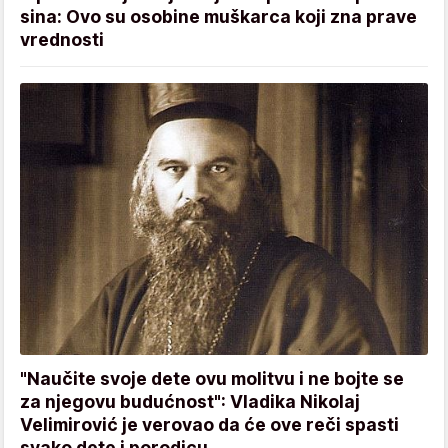
sina: Ovo su osobine muškarca koji zna prave
vrednosti
"Naučite svoje dete ovu molitvu i ne bojte se
za njegovu budućnost": Vladika Nikolaj
Velimirović je verovao da će ove reči spasti
svako dete i porodicu