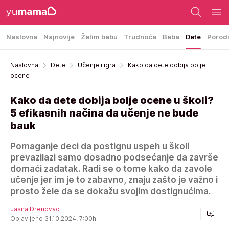
Naslovna
Najnovije
Želim bebu
Trudnoća
Beba
Dete
Porod
Naslovna
Dete
Učenje i igra
Kako da dete dobija bolje
ocene
Kako da dete dobija bolje ocene u školi?
5 efikasnih načina da učenje ne bude
bauk
Pomaganje deci da postignu uspeh u školi
prevazilazi samo dosadno podsećanje da završe
domaći zadatak. Radi se o tome kako da zavole
učenje jer im je to zabavno, znaju zašto je važno i
prosto žele da se dokažu svojim dostignućima.
Jasna Drenovac
Objavljeno 31.10.2024. 7:00h