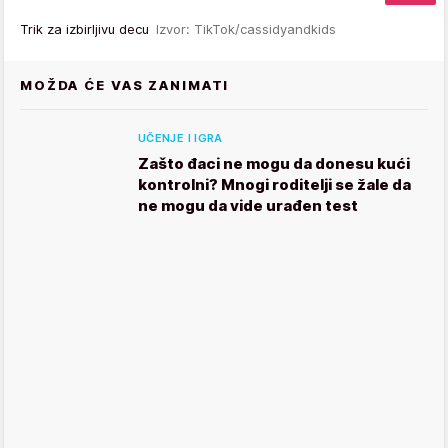
Trik za izbirljivu decu
Izvor: TikTok/cassidyandkids
MOŽDA ĆE VAS ZANIMATI
UČENJE I IGRA
Zašto đaci ne mogu da donesu kući
kontrolni? Mnogi roditelji se žale da
ne mogu da vide urađen test