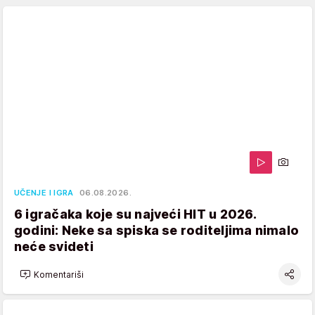
UČENJE I IGRA
06.08.2026.
6 igračaka koje su najveći HIT u 2026.
godini: Neke sa spiska se roditeljima nimalo
neće svideti
Komentariši