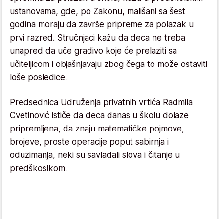
ustanovama, gde, po Zakonu, mališani sa šest
godina moraju da završe pripreme za polazak u
prvi razred. Stručnjaci kažu da deca ne treba
unapred da uče gradivo koje će prelaziti sa
učiteljicom i objašnjavaju zbog čega to može ostaviti
loše posledice.
Predsednica Udruženja privatnih vrtića Radmila
Cvetinović ističe da deca danas u školu dolaze
pripremljena, da znaju matematičke pojmove,
brojeve, proste operacije poput sabirnja i
oduzimanja, neki su savladali slova i čitanje u
predškoslkom.