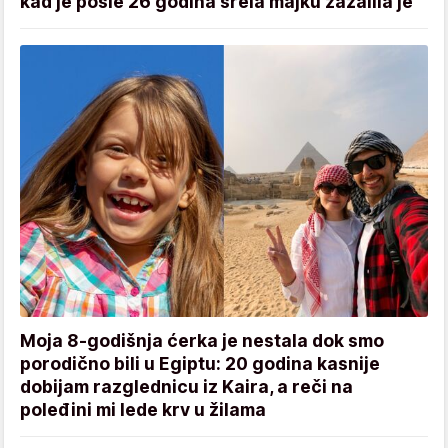
kad je posle 26 godina srela majku zažalila je
Moja 8-godišnja ćerka je nestala dok smo
porodično bili u Egiptu: 20 godina kasnije
dobijam razglednicu iz Kaira, a reči na
poleđini mi lede krv u žilama