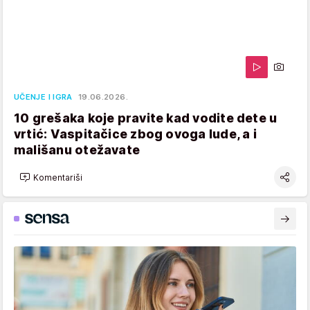
UČENJE I IGRA
19.06.2026.
10 grešaka koje pravite kad vodite dete u
vrtić: Vaspitačice zbog ovoga lude, a i
mališanu otežavate
Komentariši