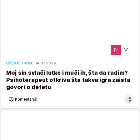
UČENJE I IGRA
14.07.2026.
Moj sin svlači lutke i muči ih, šta da radim?
Psihoterapeut otkriva šta takva igra zaista
govori o detetu
Komentariši