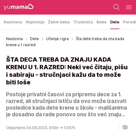
Naslovna
Najnovije
Želim bebu
Trudnoća
Beba
Dete
Porod
Naslovna
Dete
Učenje i igra
Šta dete treba da zna kada
krene u 1 razred
ŠTA DECA TREBA DA ZNAJU KADA
KRENU U 1. RAZRED: Neki već čitaju, pišu
i sabiraju - stručnjaci kažu da to može
biti loše
Postoje privatni časovi za pripremu dece za 1.
razred, ali stručnjaci ističu da ovo može izazvati
posledice kada dete krene u školu - mališanima
je dosadno da rade ponovo ono što već znaju...
Objavljeno 04.08.2023. 9:55h
→ 13:57h