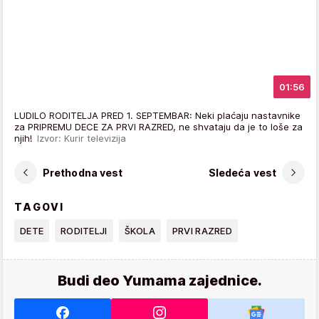
01:56
LUDILO RODITELJA PRED 1. SEPTEMBAR: Neki plaćaju nastavnike
za PRIPREMU DECE ZA PRVI RAZRED, ne shvataju da je to loše za
njih!
Izvor: Kurir televizija
Prethodna vest
Sledeća vest
TAGOVI
DETE
RODITELJI
ŠKOLA
PRVI RAZRED
Budi deo Yumama zajednice.