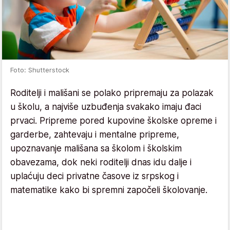
Foto: Shutterstock
Roditelji i mališani se polako pripremaju za polazak
u školu, a najviše uzbuđenja svakako imaju đaci
prvaci. Pripreme pored kupovine školske opreme i
garderbe, zahtevaju i mentalne pripreme,
upoznavanje mališana sa školom i školskim
obavezama, dok neki roditelji dnas idu dalje i
uplaćuju deci privatne časove iz srpskog i
matematike kako bi spremni započeli školovanje.