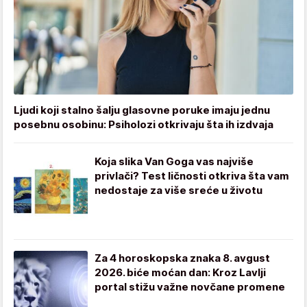
Ljudi koji stalno šalju glasovne poruke imaju jednu
posebnu osobinu: Psiholozi otkrivaju šta ih izdvaja
Koja slika Van Goga vas najviše
privlači? Test ličnosti otkriva šta vam
nedostaje za više sreće u životu
Za 4 horoskopska znaka 8. avgust
2026. biće moćan dan: Kroz Lavlji
portal stižu važne novčane promene