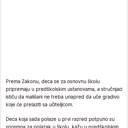
Prema Zakonu, deca se za osnovnu školu
pripremaju u predškolskim ustanovama, a stručnjaci
ističu da mališani ne treba unapred da uče gradivo
koje će prelaziti sa učiteljicom.
Deca koja sada polaze u prvi razred potpuno su
spremna za polazak u školu, kažu u predškolskim