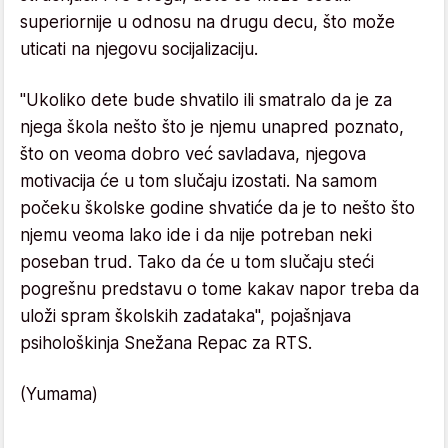
superiornije u odnosu na drugu decu, što može
uticati na njegovu socijalizaciju.
"Ukoliko dete bude shvatilo ili smatralo da je za
njega škola nešto što je njemu unapred poznato,
što on veoma dobro već savladava, njegova
motivacija će u tom slučaju izostati. Na samom
počeku školske godine shvatiće da je to nešto što
njemu veoma lako ide i da nije potreban neki
poseban trud. Tako da će u tom slučaju steći
pogrešnu predstavu o tome kakav napor treba da
uloži spram školskih zadataka", pojašnjava
psihološkinja Snežana Repac za RTS.
(Yumama)