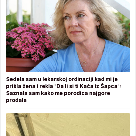
Sedela sam u lekarskoj ordinaciji kad mi je
prišla žena i rekla "Da li si ti Kaća iz Šapca":
Saznala sam kako me porodica najgore
prodala