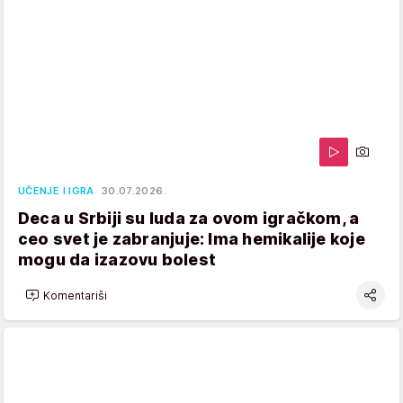
UČENJE I IGRA
30.07.2026.
Deca u Srbiji su luda za ovom igračkom, a
ceo svet je zabranjuje: Ima hemikalije koje
mogu da izazovu bolest
Komentariši