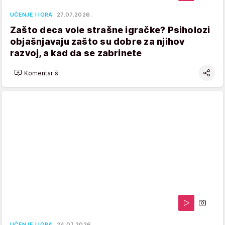
UČENJE I IGRA
27.07.2026.
Zašto deca vole strašne igračke? Psiholozi
objašnjavaju zašto su dobre za njihov
razvoj, a kad da se zabrinete
Komentariši
UČENJE I IGRA
24.07.2026.