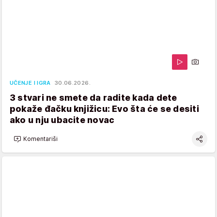
UČENJE I IGRA
30.06.2026.
3 stvari ne smete da radite kada dete
pokaže đačku knjižicu: Evo šta će se desiti
ako u nju ubacite novac
Komentariši