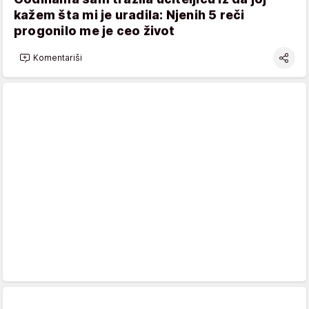
kažem šta mi je uradila: Njenih 5 reči
progonilo me je ceo život
Komentariši