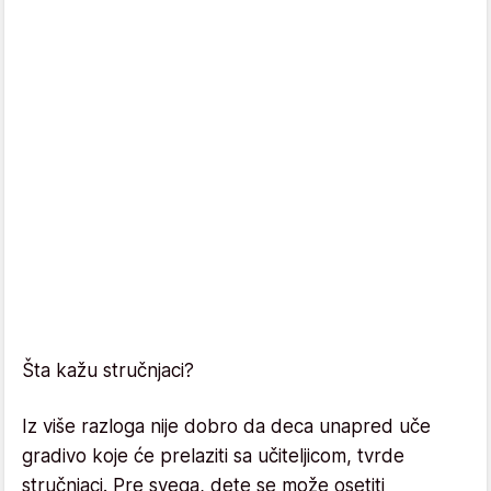
Šta kažu stručnjaci?
Iz više razloga nije dobro da deca unapred uče
gradivo koje će prelaziti sa učiteljicom, tvrde
stručnjaci. Pre svega, dete se može osetiti