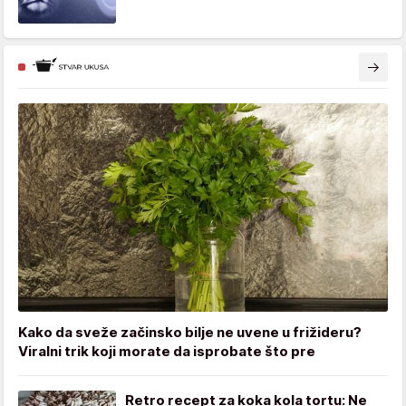
Kako da sveže začinsko bilje ne uvene u frižideru?
Viralni trik koji morate da isprobate što pre
Retro recept za koka kola tortu: Ne