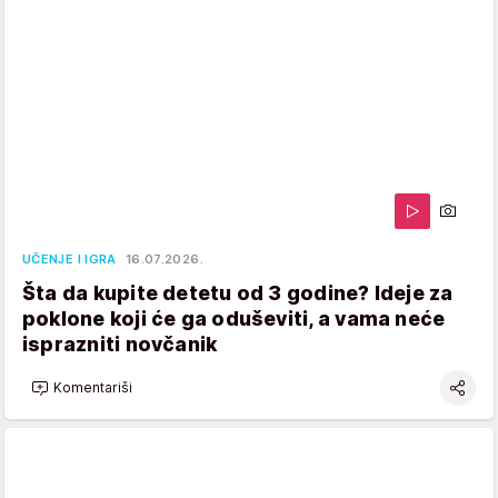
UČENJE I IGRA
16.07.2026.
Šta da kupite detetu od 3 godine? Ideje za
poklone koji će ga oduševiti, a vama neće
isprazniti novčanik
Komentariši