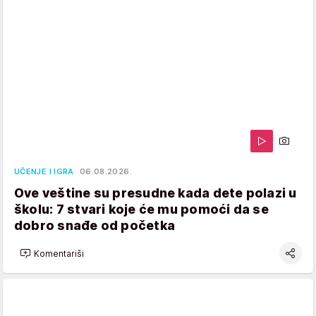
UČENJE I IGRA
06.08.2026.
Ove veštine su presudne kada dete polazi u
školu: 7 stvari koje će mu pomoći da se
dobro snađe od početka
Komentariši