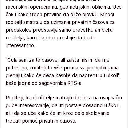
računskim operacijama, geometrijskim oblicima. Uče
čak i kako treba pravilno da drže olovku. Mnogi
roditelji smatraju da uzimanje privatnih časova za
predškolce predstavlja samo preveliku ambiciju
roditelja, kao i da deci prestaje da bude
interesantno.
"Čula sam za te časove, ali zaista mislim da nije
potrebno, roditelji to više prema svojim ambicijama
gledaju kako će deca kasnije da napreduju u školi",
kaže jedna od sagovornica RTS-a.
Roditelji, kao i učitelji smatraju da deca na ovaj način
gube interesovanje, da im postaje dosadno u školi,
ali i da se uče kako će im kroz celo školovanje
trebati pomoć privatnih časova.