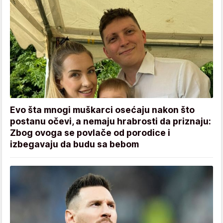
Evo šta mnogi muškarci osećaju nakon što
postanu očevi, a nemaju hrabrosti da priznaju:
Zbog ovoga se povlače od porodice i
izbegavaju da budu sa bebom