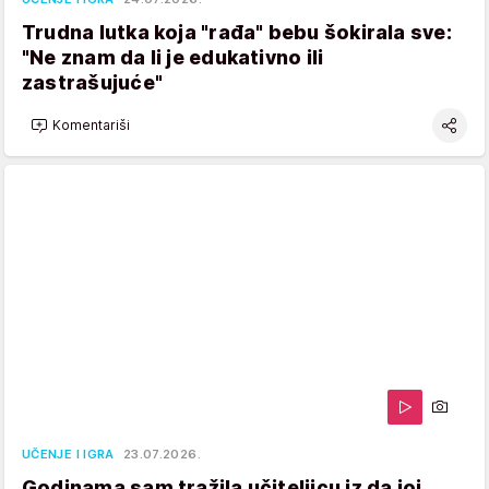
Trudna lutka koja "rađa" bebu šokirala sve:
"Ne znam da li je edukativno ili
zastrašujuće"
Komentariši
UČENJE I IGRA
23.07.2026.
Godinama sam tražila učiteljicu iz da joj