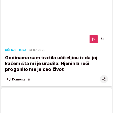
UČENJE I IGRA
23.07.2026.
Godinama sam tražila učiteljicu iz da joj
kažem šta mi je uradila: Njenih 5 reči
progonilo me je ceo život
Komentariši