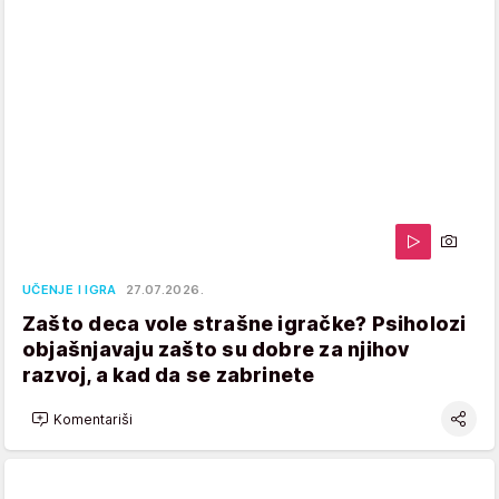
UČENJE I IGRA
27.07.2026.
Zašto deca vole strašne igračke? Psiholozi
objašnjavaju zašto su dobre za njihov
razvoj, a kad da se zabrinete
Komentariši