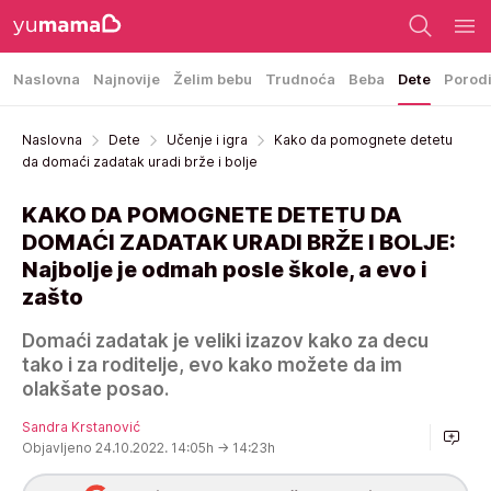
Naslovna
Najnovije
Želim bebu
Trudnoća
Beba
Dete
Porod
Naslovna
Dete
Učenje i igra
Kako da pomognete detetu
da domaći zadatak uradi brže i bolje
KAKO DA POMOGNETE DETETU DA
DOMAĆI ZADATAK URADI BRŽE I BOLJE:
Najbolje je odmah posle škole, a evo i
zašto
Domaći zadatak je veliki izazov kako za decu
tako i za roditelje, evo kako možete da im
olakšate posao.
Sandra Krstanović
Objavljeno 24.10.2022. 14:05h
→ 14:23h