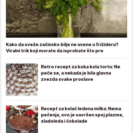
Kako da sveže začinsko bilje ne uvene u frižideru?
Viralni trik koji morate da isprobate što pre
Retro recept za koka kola tortu: Ne
peče se, a nekada je bila glavna
zvezda svake proslave
Recept za kolač ledena milka: Nema
pečenja, ovo je savršen spoj plazme,
sladoleda i čokolade