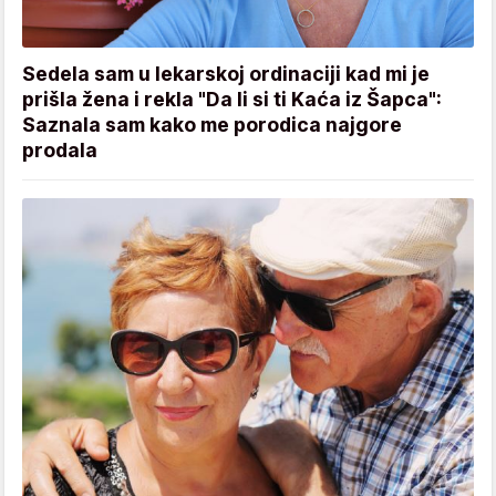
Sedela sam u lekarskoj ordinaciji kad mi je
prišla žena i rekla "Da li si ti Kaća iz Šapca":
Saznala sam kako me porodica najgore
prodala