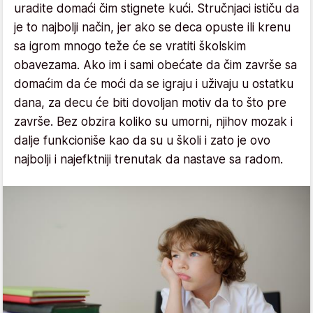
uradite domaći čim stignete kući. Stručnjaci ističu da
je to najbolji način, jer ako se deca opuste ili krenu
sa igrom mnogo teže će se vratiti školskim
obavezama. Ako im i sami obećate da čim završe sa
domaćim da će moći da se igraju i uživaju u ostatku
dana, za decu će biti dovoljan motiv da to što pre
završe. Bez obzira koliko su umorni, njihov mozak i
dalje funkcioniše kao da su u školi i zato je ovo
najbolji i najefktniji trenutak da nastave sa radom.