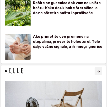
Rešite se gusenica dok vam ne unište
baštu: Kako da uklonite štetočine, a
da ne oštetite baštu i oprašivače
Ako primetite ove promene na
stopalima, proverite holesterol: Telo
šalje važne signale, a ih mnogi ignorišu