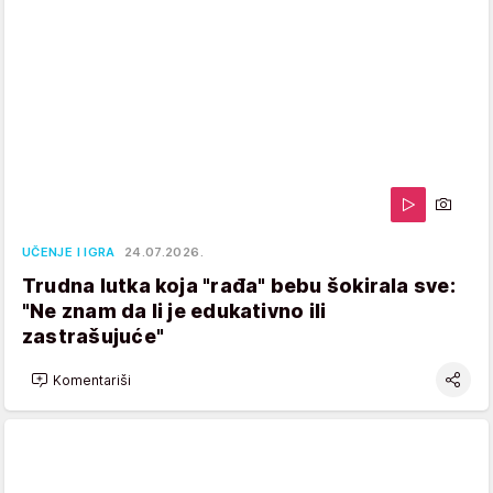
UČENJE I IGRA
24.07.2026.
Trudna lutka koja "rađa" bebu šokirala sve:
"Ne znam da li je edukativno ili
zastrašujuće"
Komentariši