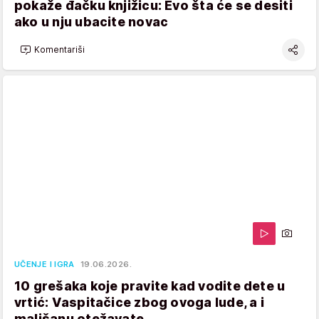
pokaže đačku knjižicu: Evo šta će se desiti
ako u nju ubacite novac
Komentariši
UČENJE I IGRA
19.06.2026.
10 grešaka koje pravite kad vodite dete u
vrtić: Vaspitačice zbog ovoga lude, a i
mališanu otežavate