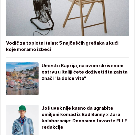
Vodič za toplotni talas: 5 najčešćih grešaka u kući
koje moramo izbeći
Umesto Kaprija, na ovom skrivenom
ostrvu u Italiji ćete doživeti šta zaista
znači "la dolce vita"
Još uvek nije kasno da ugrabite
omiljeni komad iz Bad Bunny x Zara
kolaboracije: Donosimo favorite ELLE
redakcije