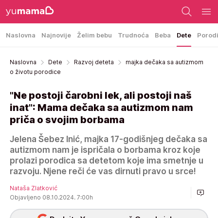
Naslovna
Najnovije
Želim bebu
Trudnoća
Beba
Dete
Porod
Naslovna
Dete
Razvoj deteta
majka dečaka sa autizmom
o životu porodice
"Ne postoji čarobni lek, ali postoji naš
inat": Mama dečaka sa autizmom nam
priča o svojim borbama
Jelena Šebez Inić, majka 17-godišnjeg dečaka sa
autizmom nam je ispričala o borbama kroz koje
prolazi porodica sa detetom koje ima smetnje u
razvoju. Njene reči će vas dirnuti pravo u srce!
Nataša Zlatković
Objavljeno 08.10.2024. 7:00h