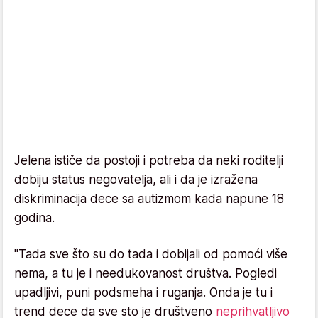
Jelena ističe da postoji i potreba da neki roditelji
dobiju status negovatelja, ali i da je izražena
diskriminacija dece sa autizmom kada napune 18
godina.
"Tada sve što su do tada i dobijali od pomoći više
nema, a tu je i needukovanost društva. Pogledi
upadljivi, puni podsmeha i ruganja. Onda je tu i
trend dece da sve sto je društveno
neprihvatljivo