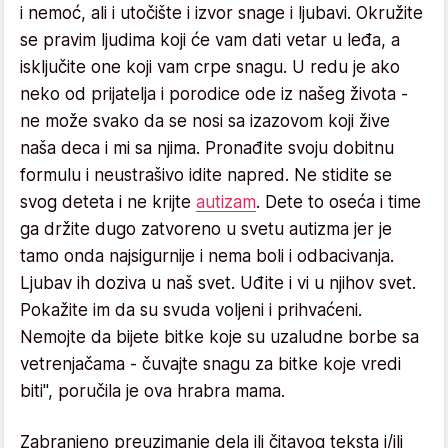
i nemoć, ali i utočište i izvor snage i ljubavi. Okružite
se pravim ljudima koji će vam dati vetar u leđa, a
isključite one koji vam crpe snagu. U redu je ako
neko od prijatelja i porodice ode iz našeg života -
ne može svako da se nosi sa izazovom koji žive
naša deca i mi sa njima. Pronađite svoju dobitnu
formulu i neustrašivo idite napred. Ne stidite se
svog deteta i ne krijte
autizam
. Dete to oseća i time
ga držite dugo zatvoreno u svetu autizma jer je
tamo onda najsigurnije i nema boli i odbacivanja.
Ljubav ih doziva u naš svet. Uđite i vi u njihov svet.
Pokažite im da su svuda voljeni i prihvaćeni.
Nemojte da bijete bitke koje su uzaludne borbe sa
vetrenjačama - čuvajte snagu za bitke koje vredi
biti", poručila je ova hrabra mama.
Zabranjeno preuzimanje dela ili čitavog teksta i/ili