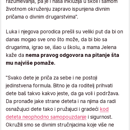
razumevanja, pa je i naša inkluzija u školi i samom
životnom okruženju zapravo ispunjena divnim
pričama o divnim drugarstvima".
Luka i njegova porodica prešli su veliki put da bi on
danas mogao sve ono što može, da bi bio sa
drugarima, igrao se, išao u školu, a mama Jelena
kaže da
nema pravog odgovora na pitanje šta
mu najviše pomaže.
"Svako dete je priča za sebe i ne postoji
jedinstvena formula. Bitno je da roditelj prihvati
dete baš takvo kakvo jeste, da ga voli i podržava.
Da pronađe jake strane deteta i na njima da radi
osnažujuci dete tako i pružajuci i gradeći
kod
deteta neophodno samopouzdanje
i sigurnost.
Okružili smo se divnim stručnjacima koje više ne