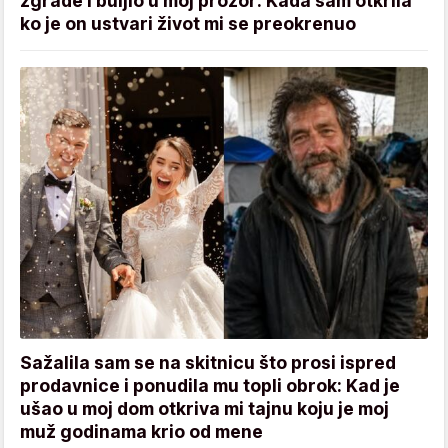
zgrade i buljio u moj prozor: Kada sam otkrila
ko je on ustvari život mi se preokrenuo
Sažalila sam se na skitnicu što prosi ispred
prodavnice i ponudila mu topli obrok: Kad je
ušao u moj dom otkriva mi tajnu koju je moj
muž godinama krio od mene