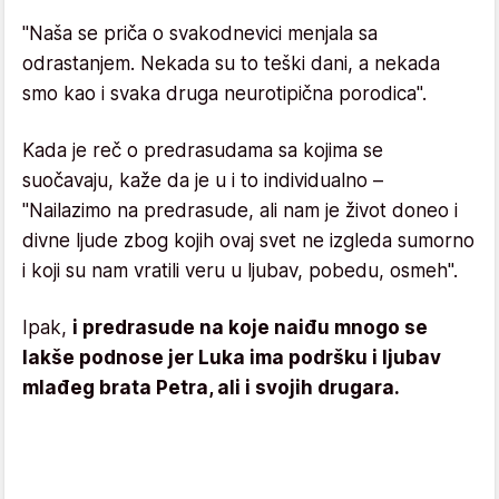
"Naša se priča o svakodnevici menjala sa
odrastanjem. Nekada su to teški dani, a nekada
smo kao i svaka druga neurotipična porodica".
Kada je reč o predrasudama sa kojima se
suočavaju, kaže da je u i to individualno –
"Nailazimo na predrasude, ali nam je život doneo i
divne ljude zbog kojih ovaj svet ne izgleda sumorno
i koji su nam vratili veru u ljubav, pobedu, osmeh".
Ipak,
i predrasude na koje naiđu mnogo se
lakše podnose jer Luka ima podršku i ljubav
mlađeg brata Petra, ali i svojih drugara.