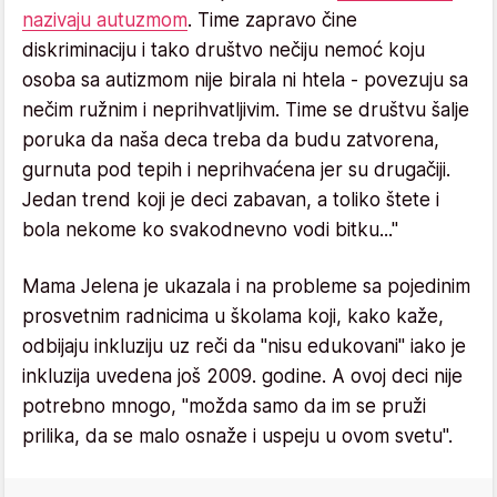
nazivaju autuzmom
. Time zapravo čine
diskriminaciju i tako društvo nečiju nemoć koju
osoba sa autizmom nije birala ni htela - povezuju sa
nečim ružnim i neprihvatljivim. Time se društvu šalje
poruka da naša deca treba da budu zatvorena,
gurnuta pod tepih i neprihvaćena jer su drugačiji.
Jedan trend koji je deci zabavan, a toliko štete i
bola nekome ko svakodnevno vodi bitku..."
Mama Jelena je ukazala i na probleme sa pojedinim
prosvetnim radnicima u školama koji, kako kaže,
odbijaju inkluziju uz reči da "nisu edukovani" iako je
inkluzija uvedena još 2009. godine. A ovoj deci nije
potrebno mnogo, "možda samo da im se pruži
prilika, da se malo osnaže i uspeju u ovom svetu".