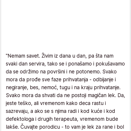
"Nemam savet. Živim iz dana u dan, pa šta nam
svaki dan servira, tako se i ponašamo i pokušavamo
da se održimo na površini i ne potonemo. Svako
mora da prođe sve faze prihvatanja - odbijanje i
negiranje, bes, nemoć, tugu i na kraju prihvatanje.
Svako mora da shvati da ne postoji magičan lek. Da,
jeste teško, ali vremenom kako deca rastu i
sazrevaju, a ako se s njima radi i kod kuće i kod
defektologa i drugih terapeuta, vremenom bude
lakše. Čuvajte porodicu - to vam je lek za rane i bol