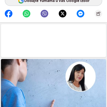
Dodajte Yumama u vaš Google izbor