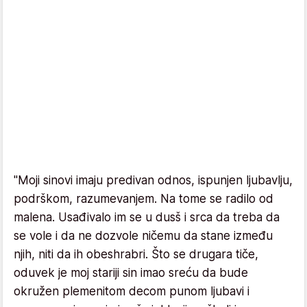
"Moji sinovi imaju predivan odnos, ispunjen ljubavlju,
podrškom, razumevanjem. Na tome se radilo od
malena. Usađivalo im se u dusš i srca da treba da
se vole i da ne dozvole ničemu da stane između
njih, niti da ih obeshrabri. Što se drugara tiče,
oduvek je moj stariji sin imao sreću da bude
okružen plemenitom decom punom ljubavi i