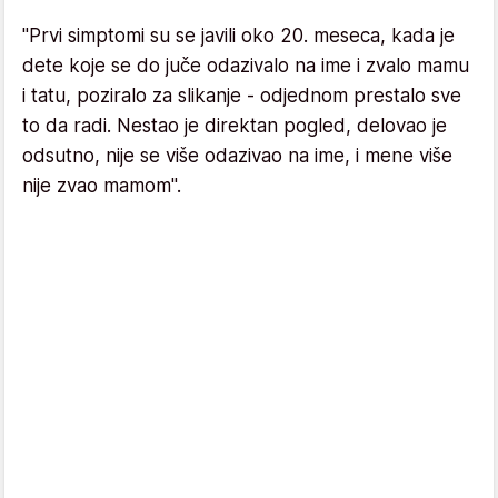
"Prvi simptomi su se javili oko 20. meseca, kada je
dete koje se do juče odazivalo na ime i zvalo mamu
i tatu, poziralo za slikanje - odjednom prestalo sve
to da radi. Nestao je direktan pogled, delovao je
odsutno, nije se više odazivao na ime, i mene više
nije zvao mamom".