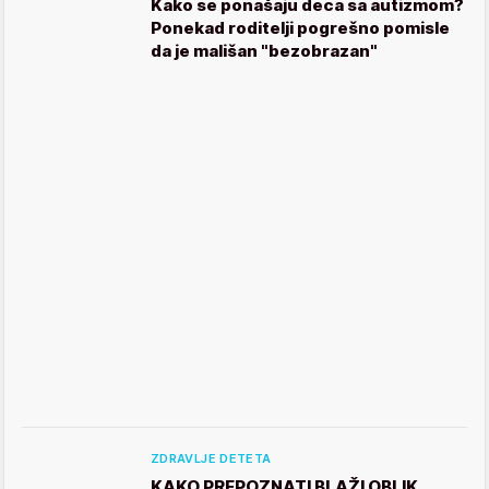
Kako se ponašaju deca sa autizmom?
Ponekad roditelji pogrešno pomisle
da je mališan "bezobrazan"
ZDRAVLJE DETETA
KAKO PREPOZNATI BLAŽI OBLIK