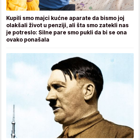
Kupili smo majci kućne aparate da bismo joj
olakšali život u penziji, ali šta smo zatekli nas
je potreslo: Silne pare smo pukli da bi se ona
ovako ponašala