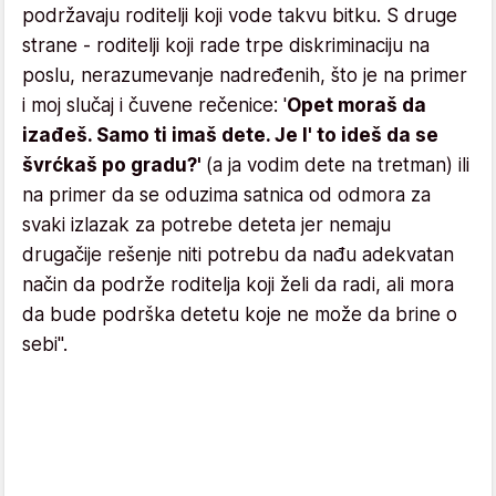
podržavaju roditelji koji vode takvu bitku. S druge
strane - roditelji koji rade trpe diskriminaciju na
poslu, nerazumevanje nadređenih, što je na primer
i moj slučaj i čuvene rečenice: '
Opet moraš da
izađeš. Samo ti imaš dete. Je l' to ideš da se
švrćkaš po gradu?'
(a ja vodim dete na tretman) ili
na primer da se oduzima satnica od odmora za
svaki izlazak za potrebe deteta jer nemaju
drugačije rešenje niti potrebu da nađu adekvatan
način da podrže roditelja koji želi da radi, ali mora
da bude podrška detetu koje ne može da brine o
sebi".