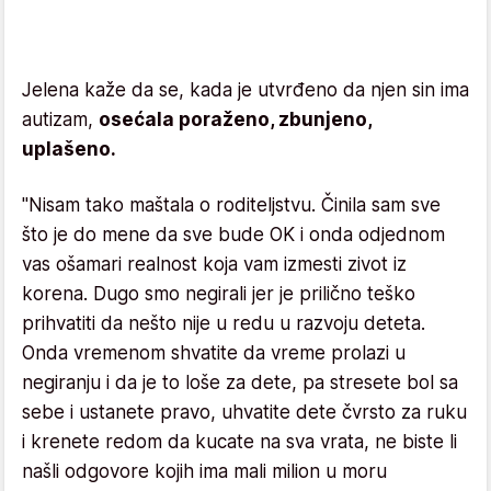
Jelena kaže da se, kada je utvrđeno da njen sin ima
autizam,
osećala poraženo, zbunjeno,
uplašeno.
"Nisam tako maštala o roditeljstvu. Činila sam sve
što je do mene da sve bude OK i onda odjednom
vas ošamari realnost koja vam izmesti zivot iz
korena. Dugo smo negirali jer je prilično teško
prihvatiti da nešto nije u redu u razvoju deteta.
Onda vremenom shvatite da vreme prolazi u
negiranju i da je to loše za dete, pa stresete bol sa
sebe i ustanete pravo, uhvatite dete čvrsto za ruku
i krenete redom da kucate na sva vrata, ne biste li
našli odgovore kojih ima mali milion u moru