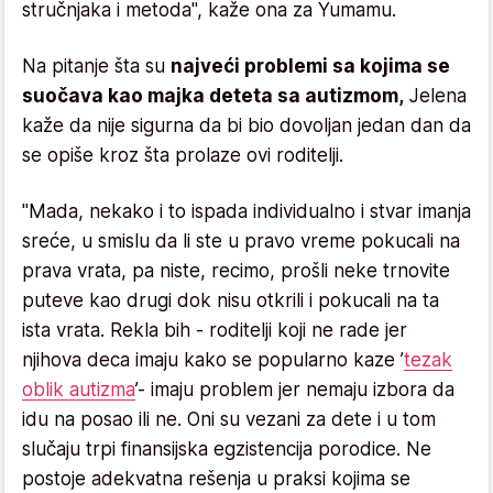
stručnjaka i metoda", kaže ona za Yumamu.
Na pitanje šta su
najveći problemi sa kojima se
suočava kao majka deteta sa autizmom,
Jelena
kaže da nije sigurna da bi bio dovoljan jedan dan da
se opiše kroz šta prolaze ovi roditelji.
"Mada, nekako i to ispada individualno i stvar imanja
sreće, u smislu da li ste u pravo vreme pokucali na
prava vrata, pa niste, recimo, prošli neke trnovite
puteve kao drugi dok nisu otkrili i pokucali na ta
ista vrata. Rekla bih - roditelji koji ne rade jer
njihova deca imaju kako se popularno kaze ’
tezak
oblik autizma
’- imaju problem jer nemaju izbora da
idu na posao ili ne. Oni su vezani za dete i u tom
slučaju trpi finansijska egzistencija porodice. Ne
postoje adekvatna rešenja u praksi kojima se