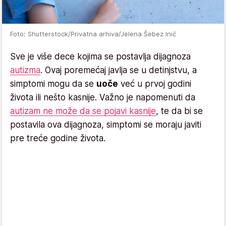
Foto: Shutterstock/Privatna arhiva/Jelena Šebez Inić
Sve je više dece kojima se postavlja dijagnoza
autizma
. Ovaj poremećaj javlja se u detinjstvu, a
simptomi mogu da se
uoče
već u prvoj godini
života ili nešto kasnije. Važno je napomenuti da
autizam ne može da se pojavi kasnije
, te da bi se
postavila ova dijagnoza, simptomi se moraju javiti
pre treće godine života.