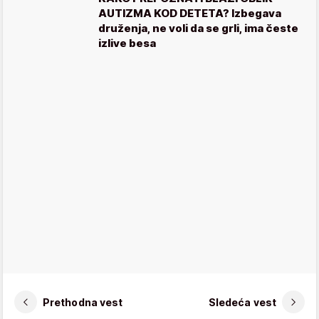
AUTIZMA KOD DETETA? Izbegava
druženja, ne voli da se grli, ima česte
izlive besa
Prethodna vest
Sledeća vest