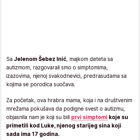
Sa
Jelenom Šebez Inić
, majkom deteta sa
autizmom, razgovarali smo o simptomima,
izazovima, njenoj svakodnevici, predrasudama sa
kojima se porodica suočava.
Za početak, ova hrabra mama, koja i na društvenim
mrežama pokušava da podigne svest o autizmu,
objasnila nam je koji su bili
prvi simptomi
koje su
primetili kod Luke, njenog starijeg sina koji
sada ima 17 godina.