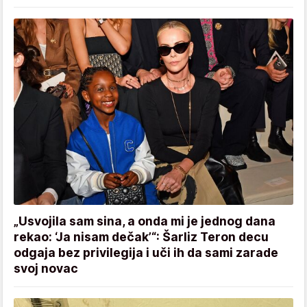
„Usvojila sam sina, a onda mi je jednog dana
rekao: ‘Ja nisam dečak’“: Šarliz Teron decu
odgaja bez privilegija i uči ih da sami zarade
svoj novac