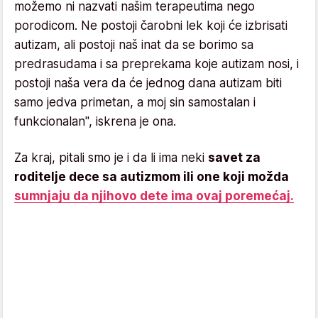
možemo ni nazvati našim terapeutima nego
porodicom. Ne postoji čarobni lek koji će izbrisati
autizam, ali postoji naš inat da se borimo sa
predrasudama i sa preprekama koje autizam nosi, i
postoji naša vera da će jednog dana autizam biti
samo jedva primetan, a moj sin samostalan i
funkcionalan", iskrena je ona.
Za kraj, pitali smo je i da li ima neki
savet za
roditelje dece sa autizmom ili one koji možda
sumnjaju da njihovo dete ima ovaj poremećaj.