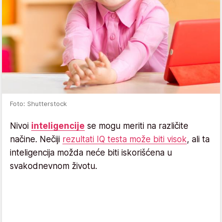
Foto: Shutterstock
Nivoi
inteligencije
se mogu meriti na različite
načine. Nečiji
rezultati IQ testa može biti visok
, ali ta
inteligencija možda neće biti iskorišćena u
svakodnevnom životu.