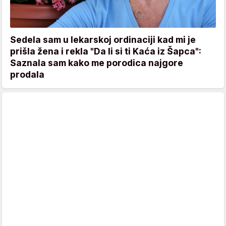
Sedela sam u lekarskoj ordinaciji kad mi je
prišla žena i rekla "Da li si ti Kaća iz Šapca":
Saznala sam kako me porodica najgore
prodala