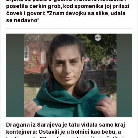
posetila ćerkin grob, kod spomenika joj prilazi
čovek i govori: "Znam devojku sa slike, udala
se nedavno"
Dragana iz Sarajeva je tatu viđala samo kraj
kontejnera: Ostavili je u bolnici kao bebu, a