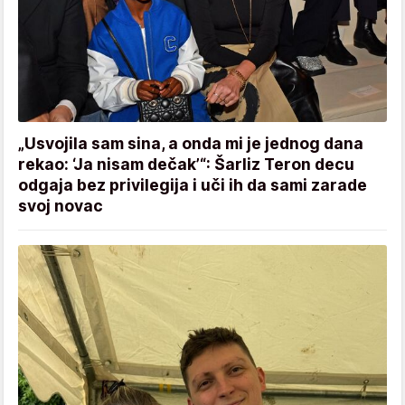
„Usvojila sam sina, a onda mi je jednog dana
rekao: ‘Ja nisam dečak’“: Šarliz Teron decu
odgaja bez privilegija i uči ih da sami zarade
svoj novac