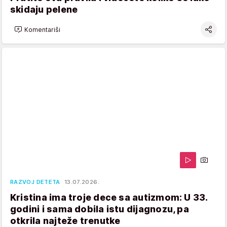
skidaju pelene
Komentariši
RAZVOJ DETETA
13.07.2026.
Kristina ima troje dece sa autizmom: U 33.
godini i sama dobila istu dijagnozu, pa
otkrila najteže trenutke