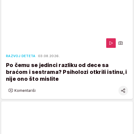
RAZVOJ DETETA
03.08.2026.
Po čemu se jedinci razliku od dece sa
braćom i sestrama? Psiholozi otkrili istinu, i
nije ono što mislite
Komentariši