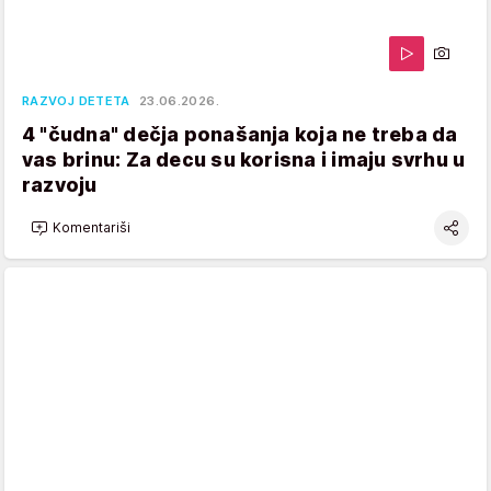
RAZVOJ DETETA
23.06.2026.
4 "čudna" dečja ponašanja koja ne treba da
vas brinu: Za decu su korisna i imaju svrhu u
razvoju
Komentariši