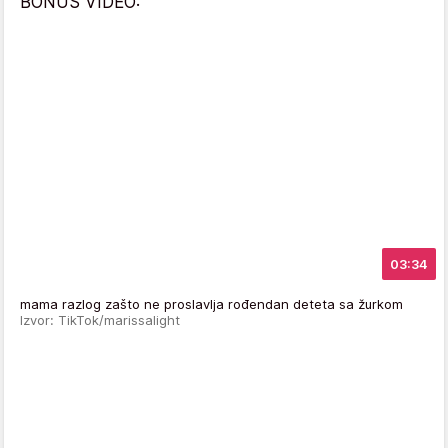
BONUS VIDEO:
03:34
mama razlog zašto ne proslavlja rođendan deteta sa žurkom
Izvor: TikTok/marissalight