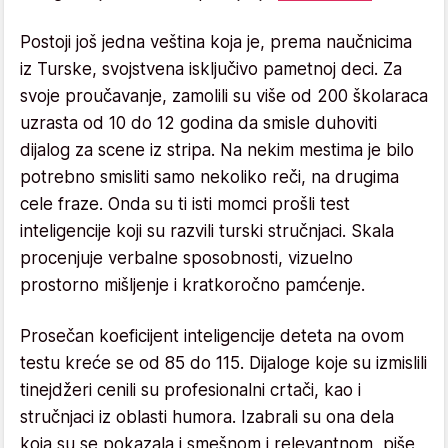
Postoji još jedna veština koja je, prema naučnicima
iz Turske, svojstvena isključivo pametnoj deci. Za
svoje proučavanje, zamolili su više od 200 školaraca
uzrasta od 10 do 12 godina da smisle duhoviti
dijalog za scene iz stripa. Na nekim mestima je bilo
potrebno smisliti samo nekoliko reči, na drugima
cele fraze. Onda su ti isti momci prošli test
inteligencije koji su razvili turski stručnjaci. Skala
procenjuje verbalne sposobnosti, vizuelno
prostorno mišljenje i kratkoročno pamćenje.
Prosečan koeficijent inteligencije deteta na ovom
testu kreće se od 85 do 115. Dijaloge koje su izmislili
tinejdžeri cenili su profesionalni crtači, kao i
stručnjaci iz oblasti humora. Izabrali su ona dela
koja su se pokazala i smešnom i relevantnom, piše