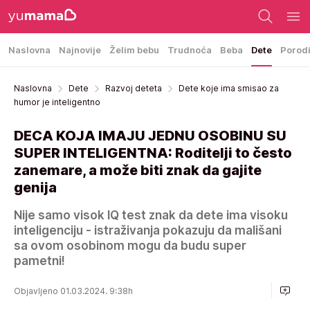
Naslovna
Najnovije
Želim bebu
Trudnoća
Beba
Dete
Porod
Naslovna
Dete
Razvoj deteta
Dete koje ima smisao za
humor je inteligentno
DECA KOJA IMAJU JEDNU OSOBINU SU
SUPER INTELIGENTNA: Roditelji to često
zanemare, a može biti znak da gajite
genija
Nije samo visok IQ test znak da dete ima visoku
inteligenciju - istraživanja pokazuju da mališani
sa ovom osobinom mogu da budu super
pametni!
Objavljeno 01.03.2024. 9:38h