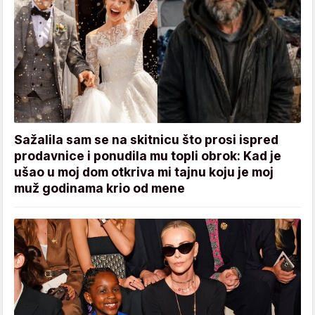
Sažalila sam se na skitnicu što prosi ispred
prodavnice i ponudila mu topli obrok: Kad je
ušao u moj dom otkriva mi tajnu koju je moj
muž godinama krio od mene