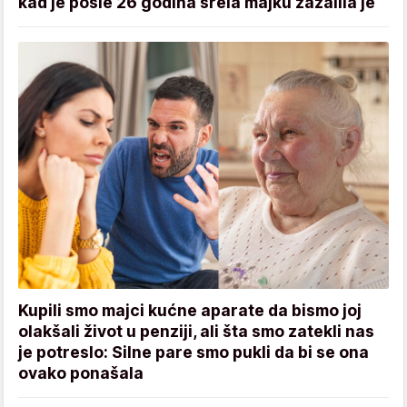
kad je posle 26 godina srela majku zažalila je
Kupili smo majci kućne aparate da bismo joj
olakšali život u penziji, ali šta smo zatekli nas
je potreslo: Silne pare smo pukli da bi se ona
ovako ponašala