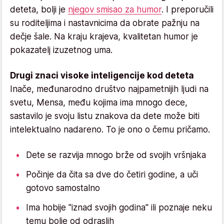
deteta, bolji je
njegov smisao za humor
. I preporučili
su roditeljima i nastavnicima da obrate pažnju na
dečje šale. Na kraju krajeva, kvalitetan humor je
pokazatelj izuzetnog uma.
Drugi znaci visoke inteligencije kod deteta
Inače, međunarodno društvo najpametnijih ljudi na
svetu, Mensa, među kojima ima mnogo dece,
sastavilo je svoju listu znakova da dete može biti
intelektualno nadareno. To je ono o čemu pričamo.
Dete se razvija mnogo brže od svojih vršnjaka
Počinje da čita sa dve do četiri godine, a uči
gotovo samostalno
Ima hobije "iznad svojih godina" ili poznaje neku
temu bolje od odraslih