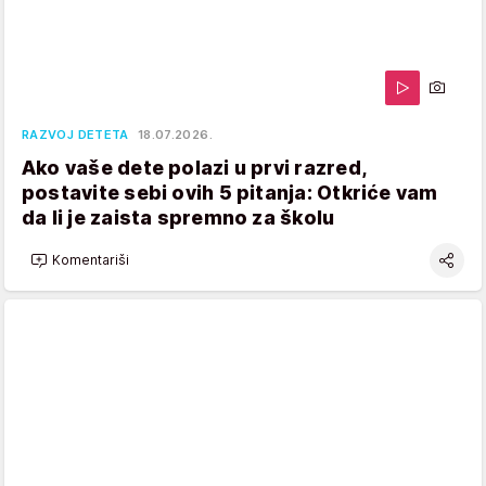
RAZVOJ DETETA
18.07.2026.
Ako vaše dete polazi u prvi razred,
postavite sebi ovih 5 pitanja: Otkriće vam
da li je zaista spremno za školu
Komentariši