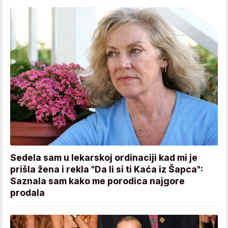
Sedela sam u lekarskoj ordinaciji kad mi je
prišla žena i rekla "Da li si ti Kaća iz Šapca":
Saznala sam kako me porodica najgore
prodala