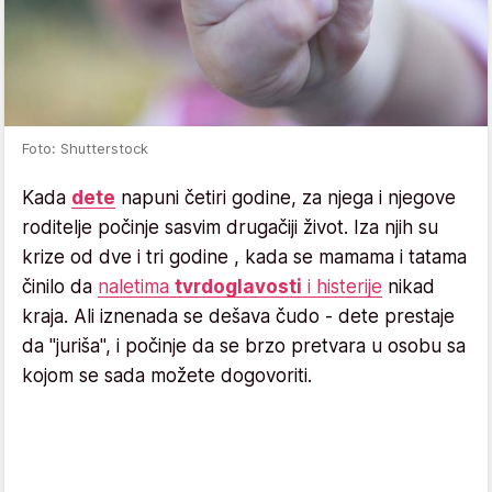
Foto: Shutterstock
Kada
dete
napuni četiri godine, za njega i njegove
roditelje počinje sasvim drugačiji život. Iza njih su
krize od dve i tri godine , kada se mamama i tatama
činilo da
naletima
tvrdoglavosti
i histerije
nikad
kraja. Ali iznenada se dešava čudo - dete prestaje
da "juriša", i počinje da se brzo pretvara u osobu sa
kojom se sada možete dogovoriti.