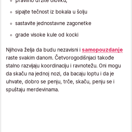
pravilno držite olovku;
sipajte tečnost iz bokala u šolju
sastavite jednostavne zagonetke
grade visoke kule od kocki
Njihova želja da budu nezavisni i
samopouzdanje
raste svakim danom. Četvorogodišnjaci takođe
stalno razvijaju koordinaciju i ravnotežu. Oni mogu
da skaču na jednoj nozi, da bacaju loptu i da je
uhvate, dobro se penju, trče, skaču, penju se i
spuštaju merdevinama.