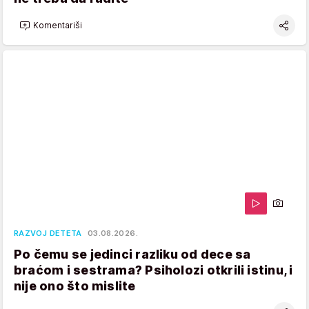
Komentariši
RAZVOJ DETETA
03.08.2026.
Po čemu se jedinci razliku od dece sa
braćom i sestrama? Psiholozi otkrili istinu, i
nije ono što mislite