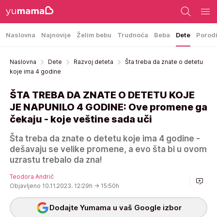
Naslovna
Najnovije
Želim bebu
Trudnoća
Beba
Dete
Porod
Naslovna
Dete
Razvoj deteta
Šta treba da znate o detetu
koje ima 4 godine
ŠTA TREBA DA ZNATE O DETETU KOJE
JE NAPUNILO 4 GODINE: Ove promene ga
čekaju - koje veštine sada uči
Šta treba da znate o detetu koje ima 4 godine -
dešavaju se velike promene, a evo šta bi u ovom
uzrastu trebalo da zna!
Teodora Andrić
Objavljeno 10.11.2023. 12:29h
→ 15:50h
Dodajte Yumama u vaš Google izbor