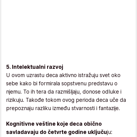
5. Intelektualni razvoj
U ovom uzrastu deca aktivno istražuju svet oko
sebe kako bi formirala sopstvenu predstavu o
njemu. To ih tera da razmišljaju, donose odluke i
rizikuju. Takođe tokom ovog perioda deca uče da
prepoznaju razliku između stvarnosti i fantazije.
Kognitivne veštine koje deca obično
savladavaju do četvrte godine uključu
ju: