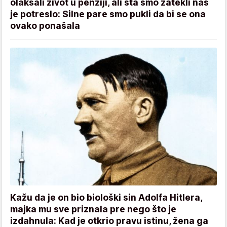
olakšali život u penziji, ali šta smo zatekli nas
je potreslo: Silne pare smo pukli da bi se ona
ovako ponašala
Kažu da je on bio biološki sin Adolfa Hitlera,
majka mu sve priznala pre nego što je
izdahnula: Kad je otkrio pravu istinu, žena ga