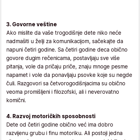
3. Govorne veštine
Ako mislite da vaše trogodišnje dete niko neće
nadmašiti u želji za komunikacijom, sačekajte da
napuni četiri godine. Sa četiri godine deca obično
govore dugim rečenicama, postavljaju sve više
pitanja, vole da pričaju priče, znaju mnoge pesme
napamet i vole da ponavljaju psovke koje su negde
čuli. Razgovori sa četvorogodišnjacima su obično
veoma promišljeni i filozofski, ali i neverovatno
komični.
4. Razvoj motoričkih sposobnosti
Dete od četiri godine obično već ima dobro
razvijenu grubu i finu motoriku. Ali postoji jedna