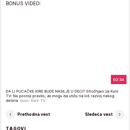
BONUS VIDEO:
02:34
DA LI PUCAČKE IGRE BUDE NASILJE U DECI? Stručnjaci za Kurir
TV: Ne postoji pravilo, ali mogu da utiču na loš razvoj nekog
deteta
Izvor: Kurir TV
Prethodna vest
Sledeća vest
TAGOVI