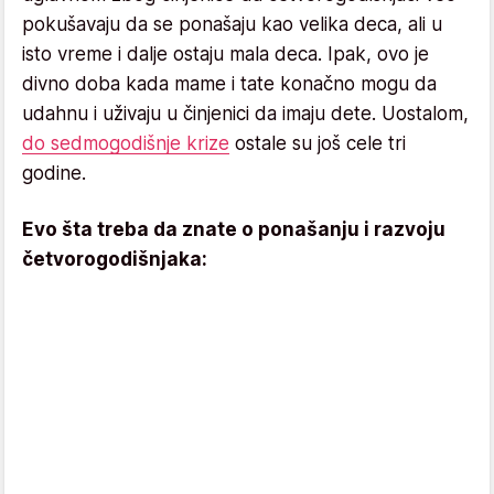
pokušavaju da se ponašaju kao velika deca, ali u
isto vreme i dalje ostaju mala deca. Ipak, ovo je
divno doba kada mame i tate konačno mogu da
udahnu i uživaju u činjenici da imaju dete. Uostalom,
do sedmogodišnje krize
ostale su još cele tri
godine.
Evo šta treba da znate o ponašanju i razvoju
četvorogodišnjaka: