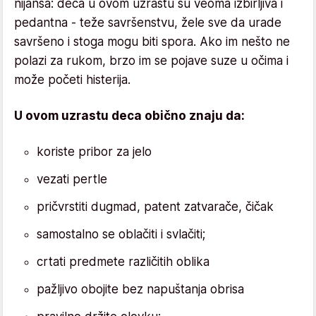
nijansa: deca u ovom uzrastu su veoma izbirljiva i
pedantna - teže savršenstvu, žele sve da urade
savršeno i stoga mogu biti spora. Ako im nešto ne
polazi za rukom, brzo im se pojave suze u očima i
može početi histerija.
U ovom uzrastu deca obično znaju da:
koriste pribor za jelo
vezati pertle
pričvrstiti dugmad, patent zatvarače, čičak
samostalno se oblačiti i svlačiti;
crtati predmete različitih oblika
pažljivo obojite bez napuštanja obrisa