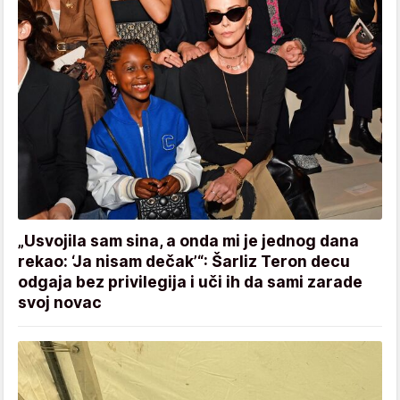
„Usvojila sam sina, a onda mi je jednog dana
rekao: ‘Ja nisam dečak’“: Šarliz Teron decu
odgaja bez privilegija i uči ih da sami zarade
svoj novac