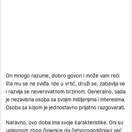
On mnogo razume, dobro govori i može vam reći
šta mu se ne sviđa. Ide u vrtić, druži se, zabavlja se
i razvija se neverovatnom brzinom. Generalno, sada
je nezavisna osoba sa svojim mišljenjima i interesima.
Osoba sa kojom je jednostavno prijatno razgovarati.
Naravno, ovo doba ima svoje karakteristike. Oni su
uglavnom zbog činjenice da četvorogodišnjaci već