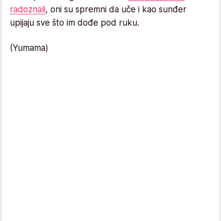
radoznali
, oni su spremni da uče i kao sunđer
upijaju sve što im dođe pod ruku.
(Yumama)