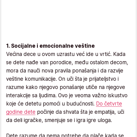
1. Socijalne i emocionalne veštine
Većina dece u ovom uzrastu već ide u vrtić. Kada
se dete nađe van porodice, među ostalom decom,
mora da nauči nova pravila ponašanja i da razvije
veštine komunikacije. On uči šta je prijateljstvo i
razume kako njegovo ponašanje utiče na njegove
interakcije sa ljudima. Ovo je veoma važno iskustvo
koje će detetu pomoći u budućnosti.
Do četvrte
godine dete
počinje da shvata šta je empatija, uči
da deli igračke, smenjuje se i igra igre uloga.
Dete razume da nema potrebe da plače kada se