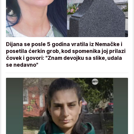
Dijana se posle 5 godina vratila iz Nemačke i
posetila ćerkin grob, kod spomenika joj prilazi
čovek i govori: "Znam devojku sa slike, udala
se nedavno"