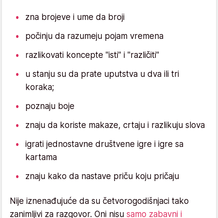
zna brojeve i ume da broji
počinju da razumeju pojam vremena
razlikovati koncepte "isti" i "različiti"
u stanju su da prate uputstva u dva ili tri
koraka;
poznaju boje
znaju da koriste makaze, crtaju i razlikuju slova
igrati jednostavne društvene igre i igre sa
kartama
znaju kako da nastave priču koju pričaju
Nije iznenađujuće da su četvorogodišnjaci tako
zanimljivi za razgovor. Oni nisu
samo zabavni i