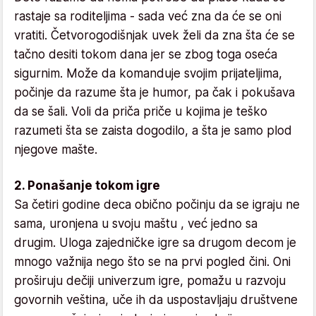
rastaje sa roditeljima - sada već zna da će se oni
vratiti. Četvorogodišnjak uvek želi da zna šta će se
tačno desiti tokom dana jer se zbog toga oseća
sigurnim. Može da komanduje svojim prijateljima,
počinje da razume šta je humor, pa čak i pokušava
da se šali. Voli da priča priče u kojima je teško
razumeti šta se zaista dogodilo, a šta je samo plod
njegove mašte.
2. Ponašanje tokom igre
Sa četiri godine deca obično počinju da se igraju ne
sama, uronjena u svoju maštu , već jedno sa
drugim. Uloga zajedničke igre sa drugom decom je
mnogo važnija nego što se na prvi pogled čini. Oni
proširuju dečiji univerzum igre, pomažu u razvoju
govornih veština, uče ih da uspostavljaju društvene