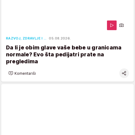
RAZVOJ, ZDRAVLJE I …
05.08.2026.
Da li je obim glave vaše bebe u granicama
normale? Evo šta pedijatri prate na
pregledima
Komentariši