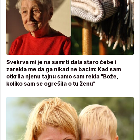
Svekrva mi je na samrti dala staro ćebe i
zarekla me da ga nikad ne bacim: Kad sam
otkrila njenu tajnu samo sam rekla "Bože,
koliko sam se ogrešila o tu ženu"