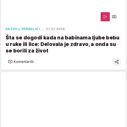
RAZVOJ, ZDRAVLJE I …
27.07.2026.
Šta se dogodi kada na babinama ljube bebu
u ruke ili lice: Delovala je zdravo, a onda su
se borili za život
Komentariši