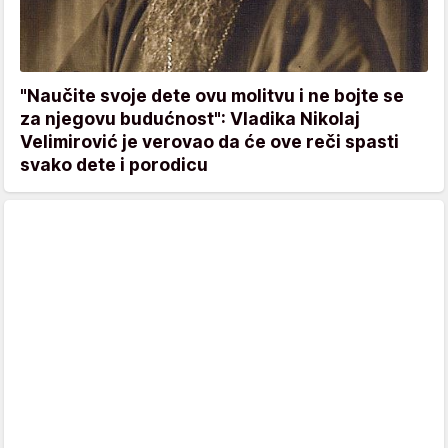
"Naučite svoje dete ovu molitvu i ne bojte se
za njegovu budućnost": Vladika Nikolaj
Velimirović je verovao da će ove reči spasti
svako dete i porodicu