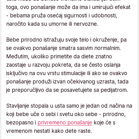
toga, ovo ponašanje može da ima i umirujući efekat
- bebama pruža osećaj sigurnosti i udobnosti,
naročito kada su umorne ili nervozne.
Bebe prirodno istražuju svoje telo i okruženje, pa
se ovakvo ponašanje smatra sasvim normalnim.
Međutim, ukoliko primetite da diete znatno
zaostaje u razvoju pokreta, da se često oslanja
isključivo na ovu vrstu stimulacije ili ako se ovakvo
ponašanje produži izvan očekivanog uzrasta, tada
je preporučljivo da se posavetujete sa pedijatrom.
Stavljanje stopala u usta samo je jedan od načina na
koji bebe uče o sebi i svetu oko sebe - prirodno,
bezopasno i
privremeno ponašanje
koje će s
vremenom nestati kako dete raste.