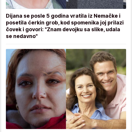
Dijana se posle 5 godina vratila iz Nemačke i
posetila ćerkin grob, kod spomenika joj prilazi
čovek i govori: "Znam devojku sa slike, udala
se nedavno"