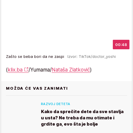
00:48
Zašto se beba bori da ne zaspi
Izvor: TikTok/doctor_yoshi
(
klix.ba
/Yumama/
Nataša Zlatković
)
MOŽDA ĆE VAS ZANIMATI
RAZVOJ DETETA
Kako da sprečite dete da sve stavlja
u usta? Ne treba da mu otimate i
grdite ga, evo šta je bolje