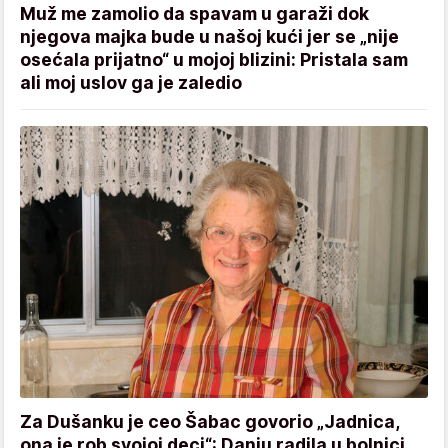
Muž me zamolio da spavam u garaži dok
njegova majka bude u našoj kući jer se „nije
osećala prijatno“ u mojoj blizini: Pristala sam
ali moj uslov ga je zaledio
Za Dušanku je ceo Šabac govorio „Jadnica,
ona je rob svojoj deci“: Danju radila u bolnici,