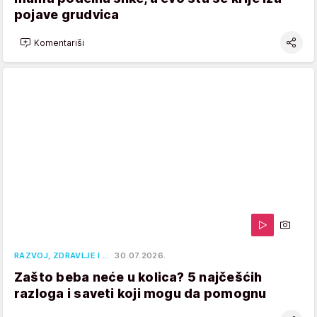
pojave grudvica
Komentariši
RAZVOJ, ZDRAVLJE I …
30.07.2026.
Zašto beba neće u kolica? 5 najčešćih
razloga i saveti koji mogu da pomognu