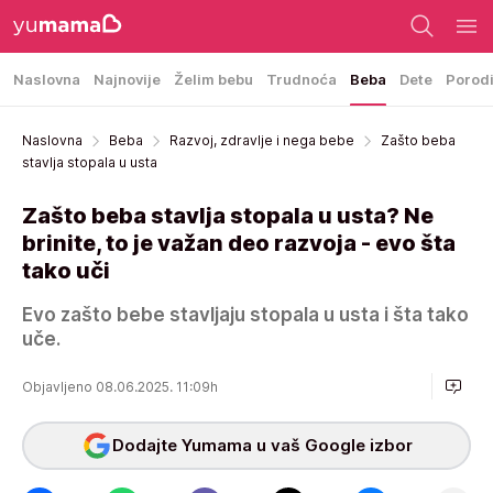
Naslovna
Najnovije
Želim bebu
Trudnoća
Beba
Dete
Porod
Naslovna
Beba
Razvoj, zdravlje i nega bebe
Zašto beba
stavlja stopala u usta
Zašto beba stavlja stopala u usta? Ne
brinite, to je važan deo razvoja - evo šta
tako uči
Evo zašto bebe stavljaju stopala u usta i šta tako
uče.
Objavljeno 08.06.2025. 11:09h
Dodajte Yumama u vaš Google izbor