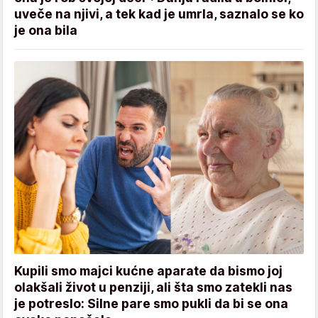
uveče na njivi, a tek kad je umrla, saznalo se ko
je ona bila
Kupili smo majci kućne aparate da bismo joj
olakšali život u penziji, ali šta smo zatekli nas
je potreslo: Silne pare smo pukli da bi se ona