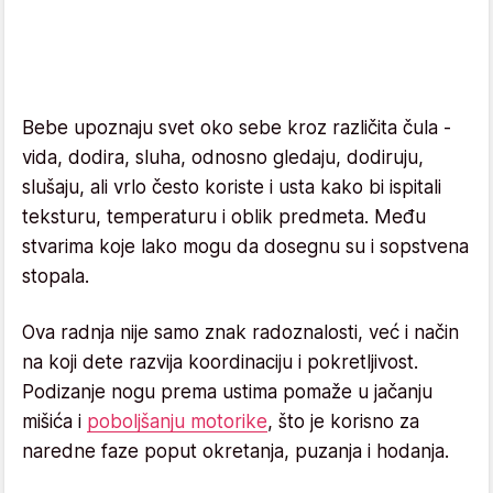
Bebe upoznaju svet oko sebe kroz različita čula -
vida, dodira, sluha, odnosno gledaju, dodiruju,
slušaju, ali vrlo često koriste i usta kako bi ispitali
teksturu, temperaturu i oblik predmeta. Među
stvarima koje lako mogu da dosegnu su i sopstvena
stopala.
Ova radnja nije samo znak radoznalosti, već i način
na koji dete razvija koordinaciju i pokretljivost.
Podizanje nogu prema ustima pomaže u jačanju
mišića i
poboljšanju motorike
, što je korisno za
naredne faze poput okretanja, puzanja i hodanja.