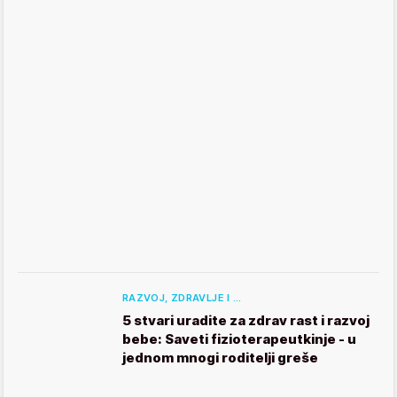
RAZVOJ, ZDRAVLJE I …
5 stvari uradite za zdrav rast i razvoj
bebe: Saveti fizioterapeutkinje - u
jednom mnogi roditelji greše