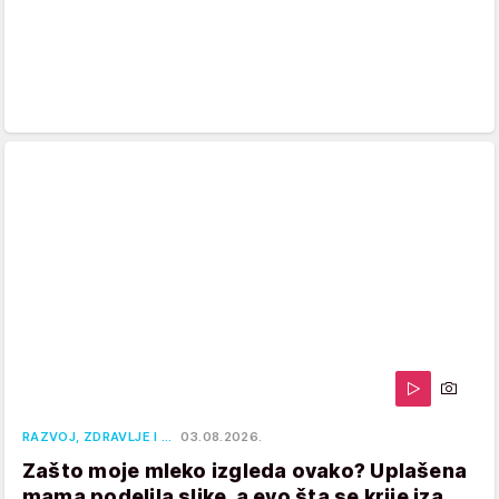
RAZVOJ, ZDRAVLJE I …
03.08.2026.
Zašto moje mleko izgleda ovako? Uplašena
mama podelila slike, a evo šta se krije iza