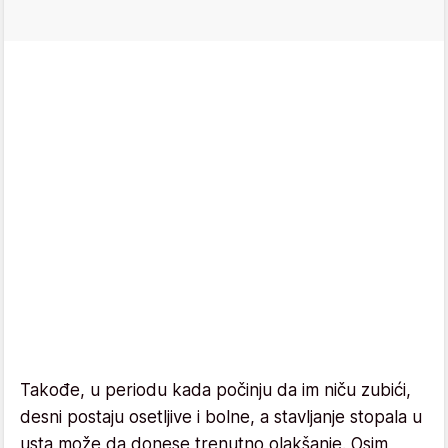
Takođe, u periodu kada počinju da im niču zubići,
desni postaju osetljive i bolne, a stavljanje stopala u
usta može da donese trenutno olakšanje. Osim