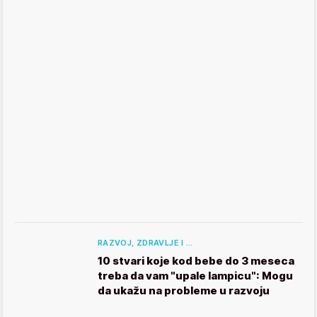
RAZVOJ, ZDRAVLJE I …
10 stvari koje kod bebe do 3 meseca
treba da vam "upale lampicu": Mogu
da ukažu na probleme u razvoju