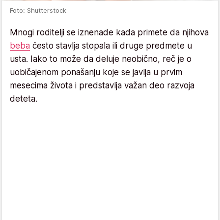
Foto: Shutterstock
Mnogi roditelji se iznenade kada primete da njihova
beba
često stavlja stopala ili druge predmete u
usta. Iako to može da deluje neobično, reč je o
uobičajenom ponašanju koje se javlja u prvim
mesecima života i predstavlja važan deo razvoja
deteta.