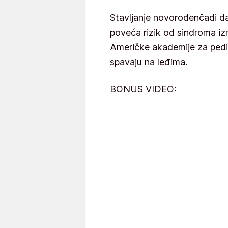
Stavljanje novorođenčadi 
poveća rizik od sindroma i
Američke akademije za pedij
spavaju na leđima.
BONUS VIDEO: