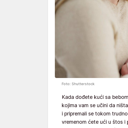
Foto: Shutterstock
Kada dođete kući sa bebom i
kojima vam se učini da ništa
i pripremali se tokom trudn
vremenom ćete ući u štos i 