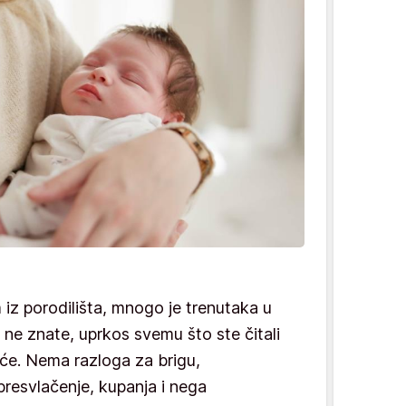
z porodilišta, mnogo je trenutaka u
 ne znate, uprkos svemu što ste čitali
oće. Nema razloga za brigu,
presvlačenje, kupanja i nega