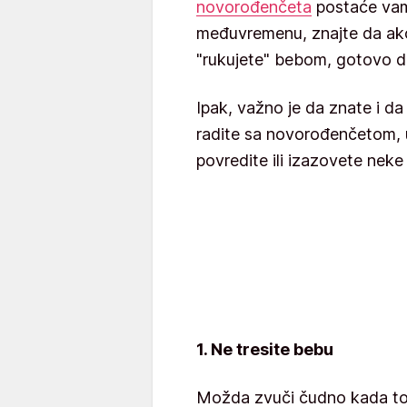
novorođenčeta
postaće vam 
međuvremenu, znajte da ako 
"rukujete" bebom, gotovo d
Ipak, važno je da znate i da 
radite sa novorođenčetom, 
povredite ili izazovete neke
1. Ne tresite bebu
Možda zvuči čudno kada to p