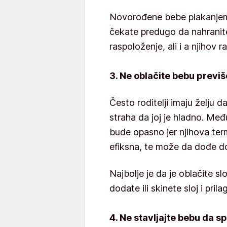
Novorođene bebe plakanje
čekate predugo da nahranite
raspoloženje, ali i a njihov ra
3. Ne oblačite bebu previš
Često roditelji imaju želju 
straha da joj je hladno. Me
bude opasno jer njihova ter
efiksna, te može da dođe do
Najbolje je da je oblačite sl
dodate ili skinete sloj i pri
4. Ne stavljajte bebu da 