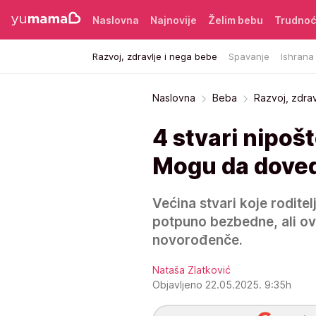
Naslovna
Najnovije
Želim bebu
Trudno
Razvoj, zdravlje i nega bebe
Spavanje
Ishrana
Naslovna
Beba
Razvoj, zdra
4 stvari nipoš
Mogu da doved
Većina stvari koje roditel
potpuno bezbedne, ali o
novorođenče.
Nataša Zlatković
Objavljeno 22.05.2025. 9:35h