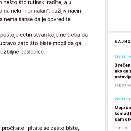
nešto što rutinski radite, a u
na neki "normalan", pažljiv način
a nema šanse da je povredite.
postoje četiri stvari koje ne treba da
NAJNO
upravo zato što biste mogli da ga
 ozbiljne posledice.
ŽIVOT I 
3 rečen
ako ga z
ostavlj
PRE 37 M
ŽIVOT P
Moja će
komad h
sam otk
ročitate i pitate se zašto biste,
PRE 1 H