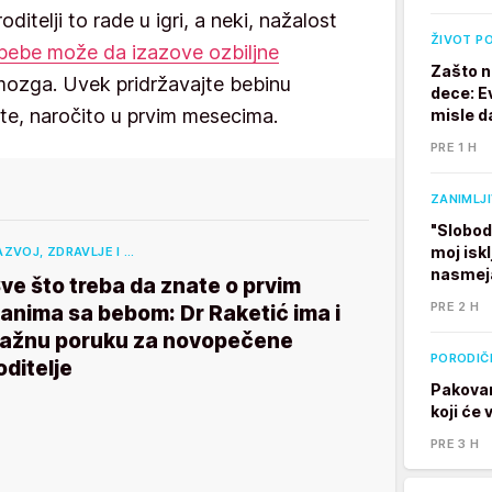
roditelji to rade u igri, a neki, nažalost
ŽIVOT P
 bebe može da izazove ozbiljne
Zašto n
ozga. Uvek pridržavajte bebinu
dece: E
ete, naročito u prvim mesecima.
misle d
PRE 1 H
ZANIMLJ
"Slobod
moj isk
AZVOJ, ZDRAVLJE I …
nasmej
ve što treba da znate o prvim
PRE 2 H
anima sa bebom: Dr Raketić ima i
ažnu poruku za novopečene
PORODIČ
oditelje
Pakovan
koji će
PRE 3 H