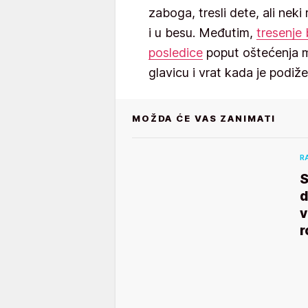
zaboga, tresli dete, ali neki 
i u besu. Međutim,
tresenje
posledice
poput oštećenja m
glavicu i vrat kada je podiž
MOŽDA ĆE VAS ZANIMATI
R
S
d
v
r