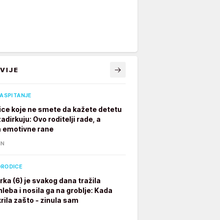
VIJE
VASPITANJE
ice koje ne smete da kažete detetu
adirkuju: Ovo roditelji rade, a
a emotivne rane
IN
ORODICE
rka (6) je svakog dana tražila
leba i nosila ga na groblje: Kada
rila zašto - zinula sam