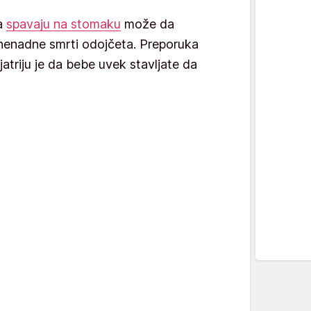
da
spavaju na stomaku
može da
znenadne smrti odojčeta. Preporuka
atriju je da bebe uvek stavljate da