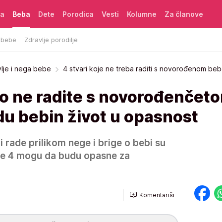
ća
Beba
Dete
Porodica
Vesti
Kolumne
Za članove
 bebe
Zdravlje porodilje
vlje i nega bebe
4 stvari koje ne treba raditi s novorođenom be
to ne radite s novorođenčet
u bebin život u opasnost
ji rade prilikom nege i brige o bebi su
ve 4 mogu da budu opasne za
Komentariši