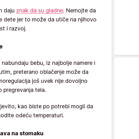
m daju
znak da su gladne
. Nemojte da
 dete jer to može da utiče na njihovo
st i razvoj.
e
da nabundaju bebu, iz najbolje namere i
đutim, preterano oblačenje može da
moregulacija još uvek nije dovoljno
 pregrevanja tela.
ojevito, kao biste po potrebi mogli da
lagodite odeću temperaturi.
spava na stomaku