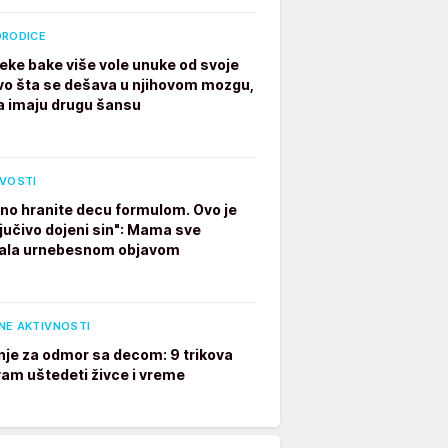
ORODICE
eke bake više vole unuke od svoje
vo šta se dešava u njihovom mozgu,
a imaju drugu šansu
IVOSTI
no hranite decu formulom. Ovo je
ljučivo dojeni sin": Mama sve
ala urnebesnom objavom
NE AKTIVNOSTI
je za odmor sa decom: 9 trikova
 vam uštedeti živce i vreme