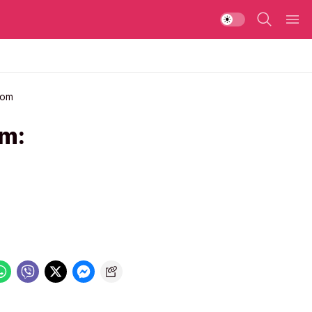
bom
om: