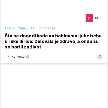
RAZVOJ, ZDRAVLJE I …
27.07.2026.
Šta se dogodi kada na babinama ljube bebu
u ruke ili lice: Delovala je zdravo, a onda su
se borili za život
Komentariši