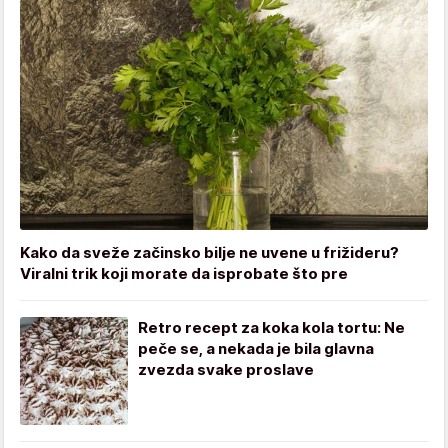
Kako da sveže začinsko bilje ne uvene u frižideru?
Viralni trik koji morate da isprobate što pre
Retro recept za koka kola tortu: Ne
peče se, a nekada je bila glavna
zvezda svake proslave