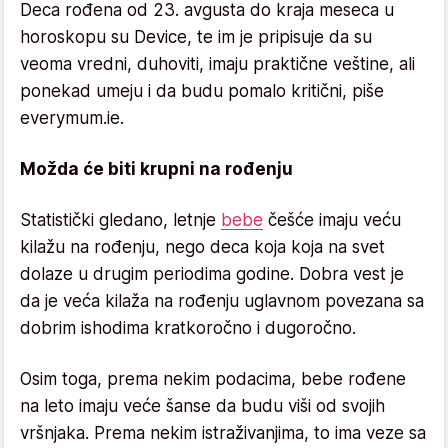
Deca rođena od 23. avgusta do kraja meseca u
horoskopu su Device, te im je pripisuje da su
veoma vredni, duhoviti, imaju praktične veštine, ali
ponekad umeju i da budu pomalo kritični, piše
everymum.ie.
Možda će biti krupni na rođenju
Statistički gledano, letnje
bebe
češće imaju veću
kilažu na rođenju, nego deca koja koja na svet
dolaze u drugim periodima godine. Dobra vest je
da je veća kilaža na rođenju uglavnom povezana sa
dobrim ishodima kratkoročno i dugoročno.
Osim toga, prema nekim podacima, bebe rođene
na leto imaju veće šanse da budu viši od svojih
vršnjaka. Prema nekim istraživanjima, to ima veze sa