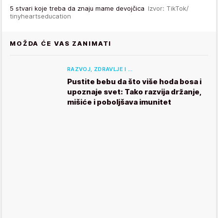
5 stvari koje treba da znaju mame devojčica
Izvor: TikTok/
tinyheartseducation
MOŽDA ĆE VAS ZANIMATI
RAZVOJ, ZDRAVLJE I …
Pustite bebu da što više hoda bosa i
upoznaje svet: Tako razvija držanje,
mišiće i poboljšava imunitet