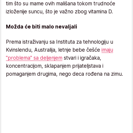
tim što su mame ovih mališana tokom trudnoće
izloženije suncu, što je važno zbog vitamina D.
Možda će biti malo nevaljali
Prema istraživanju sa Instituta za tehnologiju u
Kvinslendu, Australija, letnje bebe češće
imaju
"problema" sa deljenjem
stvari i igračaka,
koncentracijom, sklapanjem prijateljstava i
pomaganjem drugima, nego deca rođena na zimu.