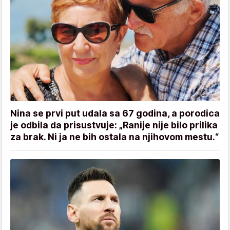
Nina se prvi put udala sa 67 godina, a porodica
je odbila da prisustvuje: „Ranije nije bilo prilika
za brak. Ni ja ne bih ostala na njihovom mestu.“