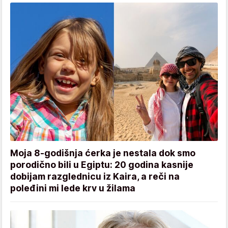
Moja 8-godišnja ćerka je nestala dok smo
porodično bili u Egiptu: 20 godina kasnije
dobijam razglednicu iz Kaira, a reči na
poleđini mi lede krv u žilama