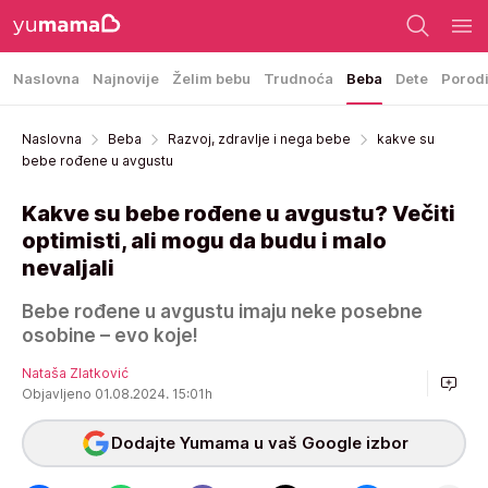
Naslovna
Najnovije
Želim bebu
Trudnoća
Beba
Dete
Porod
Naslovna
Beba
Razvoj, zdravlje i nega bebe
kakve su
bebe rođene u avgustu
Kakve su bebe rođene u avgustu? Večiti
optimisti, ali mogu da budu i malo
nevaljali
Bebe rođene u avgustu imaju neke posebne
osobine – evo koje!
Nataša Zlatković
Objavljeno 01.08.2024. 15:01h
Dodajte Yumama u vaš Google izbor