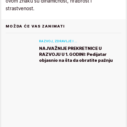
ovom znaku su dinamičnost, hrabrost i
strastvenost.
MOŽDA ĆE VAS ZANIMATI
RAZVOJ, ZDRAVLJE I …
NAJVAŽNIJE PREKRETNICE U
RAZVOJU U 1. GODINI: Pedijatar
objasnio na šta da obratite pažnju