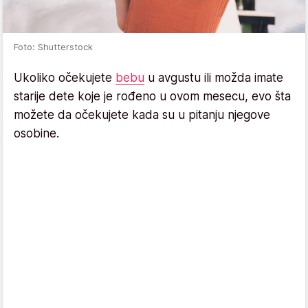
Foto: Shutterstock
Ukoliko očekujete
bebu
u avgustu ili možda imate
starije dete koje je rođeno u ovom mesecu, evo šta
možete da očekujete kada su u pitanju njegove
osobine.