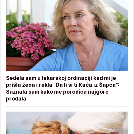
Sedela sam u lekarskoj ordinaciji kad mi je
prišla žena i rekla "Da li si ti Kaća iz Šapca":
Saznala sam kako me porodica najgore
prodala