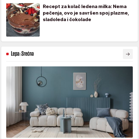
Recept za kolač ledena milka: Nema
pečenja, ovo je savršen spoj plazme,
sladoleda i čokolade