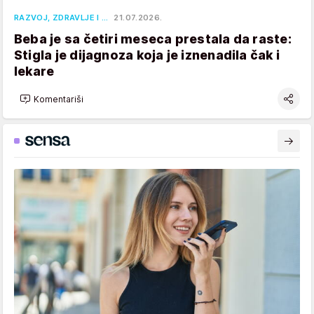
RAZVOJ, ZDRAVLJE I …
21.07.2026.
Beba je sa četiri meseca prestala da raste:
Stigla je dijagnoza koja je iznenadila čak i
lekare
Komentariši