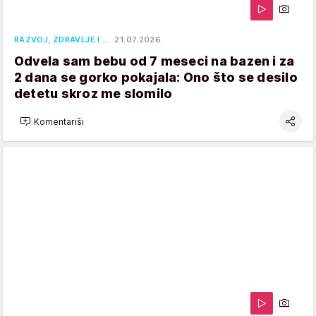
RAZVOJ, ZDRAVLJE I …
21.07.2026.
Odvela sam bebu od 7 meseci na bazen i za
2 dana se gorko pokajala: Ono što se desilo
detetu skroz me slomilo
Komentariši