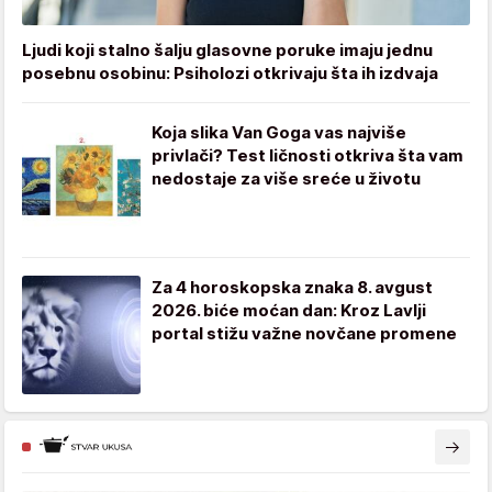
Ljudi koji stalno šalju glasovne poruke imaju jednu
posebnu osobinu: Psiholozi otkrivaju šta ih izdvaja
Koja slika Van Goga vas najviše
privlači? Test ličnosti otkriva šta vam
nedostaje za više sreće u životu
Za 4 horoskopska znaka 8. avgust
2026. biće moćan dan: Kroz Lavlji
portal stižu važne novčane promene