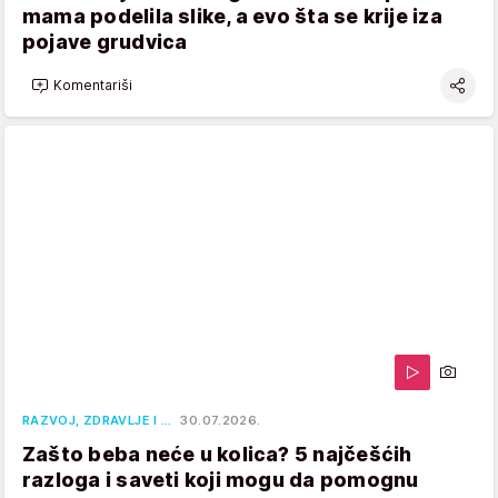
mama podelila slike, a evo šta se krije iza
pojave grudvica
Komentariši
RAZVOJ, ZDRAVLJE I …
30.07.2026.
Zašto beba neće u kolica? 5 najčešćih
razloga i saveti koji mogu da pomognu