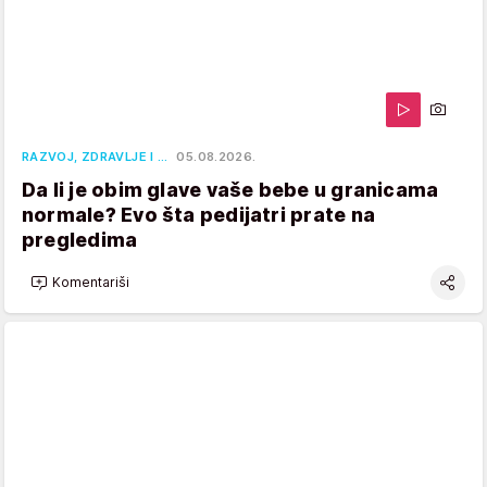
RAZVOJ, ZDRAVLJE I …
05.08.2026.
Da li je obim glave vaše bebe u granicama
normale? Evo šta pedijatri prate na
pregledima
Komentariši