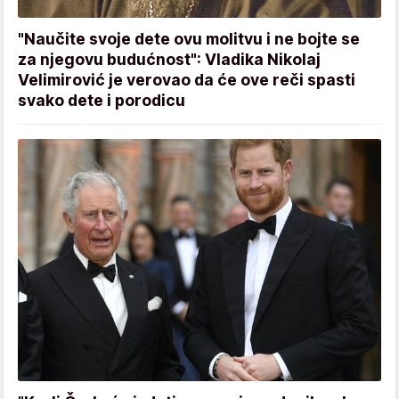
"Naučite svoje dete ovu molitvu i ne bojte se
za njegovu budućnost": Vladika Nikolaj
Velimirović je verovao da će ove reči spasti
svako dete i porodicu