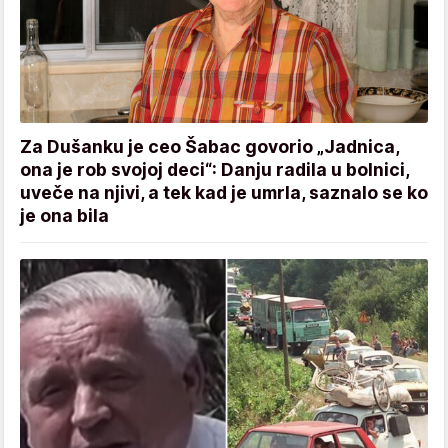
Za Dušanku je ceo Šabac govorio „Jadnica,
ona je rob svojoj deci“: Danju radila u bolnici,
uveče na njivi, a tek kad je umrla, saznalo se ko
je ona bila