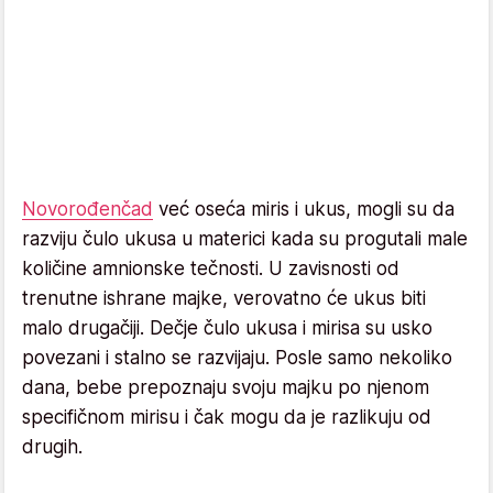
Novorođenčad
već oseća miris i ukus, mogli su da
razviju čulo ukusa u materici kada su progutali male
količine amnionske tečnosti. U zavisnosti od
trenutne ishrane majke, verovatno će ukus biti
malo drugačiji. Dečje čulo ukusa i mirisa su usko
povezani i stalno se razvijaju. Posle samo nekoliko
dana, bebe prepoznaju svoju majku po njenom
specifičnom mirisu i čak mogu da je razlikuju od
drugih.