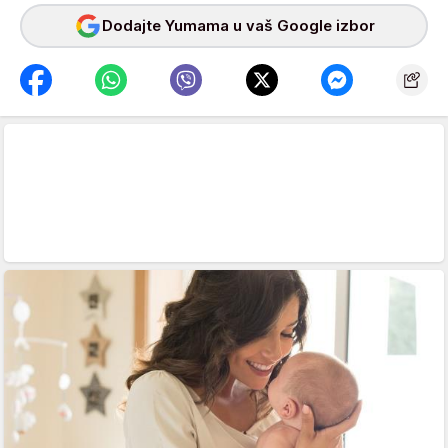
Dodajte Yumama u vaš Google izbor