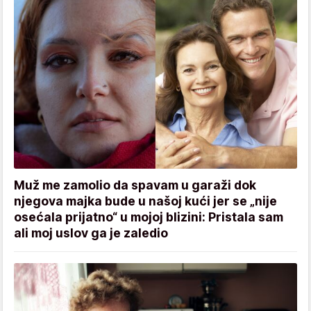
Muž me zamolio da spavam u garaži dok
njegova majka bude u našoj kući jer se „nije
osećala prijatno“ u mojoj blizini: Pristala sam
ali moj uslov ga je zaledio