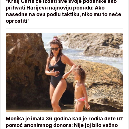
"Kralj Čarls će izdati sve svoje podanike ako
prihvati Harijevu najnoviju ponudu: Ako
nasedne na ovu podlu taktiku, niko mu to neće
oprostiti"
Monika je imala 36 godina kad je rodila dete uz
pomoć anonimnog donora: Nije joj bilo važno