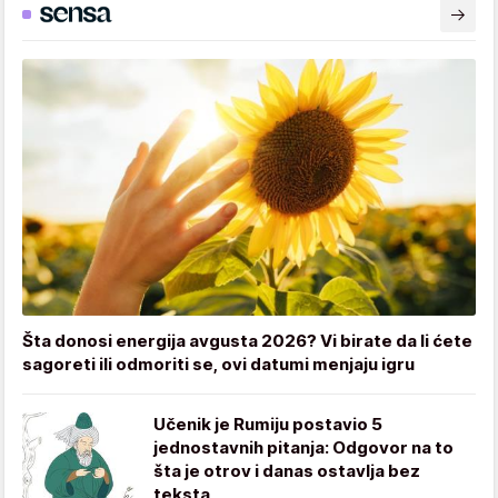
Šta donosi energija avgusta 2026? Vi birate da li ćete
sagoreti ili odmoriti se, ovi datumi menjaju igru
Učenik je Rumiju postavio 5
jednostavnih pitanja: Odgovor na to
šta je otrov i danas ostavlja bez
teksta