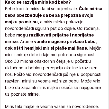
Kako se razvija miris kod beba?
Bebe koriste miris da bi se orijentisale.
Čulo mirisa
beba obezbeđuje da beba prepozna svoju
majku po mirisu,
a miris mleka pokazuje
novorođenčadi siguran put do dojke. Od rođenja,
bebe
mogu razlikovati prijatne i neprijatne
mirise
. Arome
vanile magično privlače bebu,
dok oštri hemijski mirisi plaše mališane
. Majčin
miris smiruje dete i daje mu potrebnu sigurnost.
Oko 30 miliona olfaktornih ćelija je u početku
uključeno u bebinu percepciju okoline kroz njen
nos. Pošto vid novorođenčadi još nije u potpunosti
razvijen, mirisi su veoma važni za bebu. Može vrlo
brzo da zapamti miris majke i oseća se najugodnije
uz poznate mirise.
Miris tela majke je veoma važan za novorođenče.