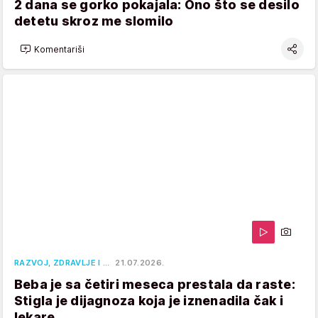
2 dana se gorko pokajala: Ono što se desilo
detetu skroz me slomilo
Komentariši
RAZVOJ, ZDRAVLJE I …
21.07.2026.
Beba je sa četiri meseca prestala da raste:
Stigla je dijagnoza koja je iznenadila čak i
lekare