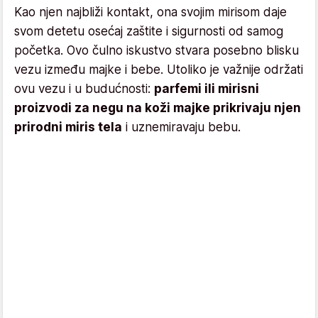
Kao njen najbliži kontakt, ona svojim mirisom daje
svom detetu osećaj zaštite i sigurnosti od samog
početka. Ovo čulno iskustvo stvara posebno blisku
vezu između majke i bebe. Utoliko je važnije održati
ovu vezu i u budućnosti:
parfemi ili mirisni
proizvodi za negu na koži majke prikrivaju njen
prirodni miris tela
i uznemiravaju bebu.