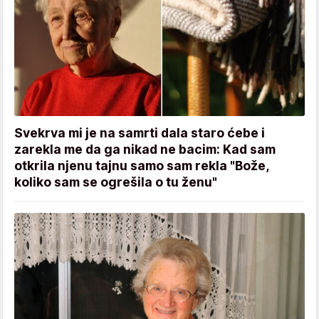
Svekrva mi je na samrti dala staro ćebe i
zarekla me da ga nikad ne bacim: Kad sam
otkrila njenu tajnu samo sam rekla "Bože,
koliko sam se ogrešila o tu ženu"