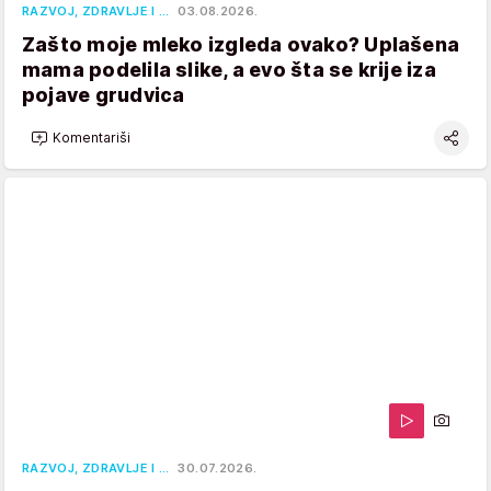
RAZVOJ, ZDRAVLJE I …
03.08.2026.
Zašto moje mleko izgleda ovako? Uplašena
mama podelila slike, a evo šta se krije iza
pojave grudvica
Komentariši
RAZVOJ, ZDRAVLJE I …
30.07.2026.