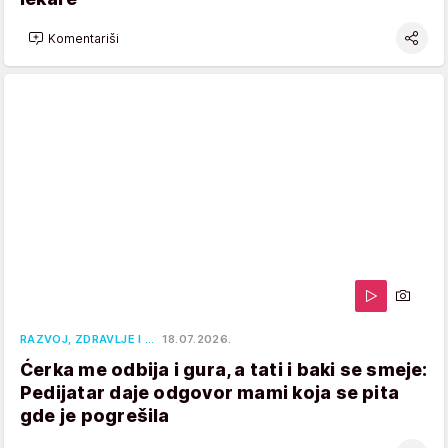
Komentariši
RAZVOJ, ZDRAVLJE I …
18.07.2026.
Ćerka me odbija i gura, a tati i baki se smeje:
Pedijatar daje odgovor mami koja se pita
gde je pogrešila