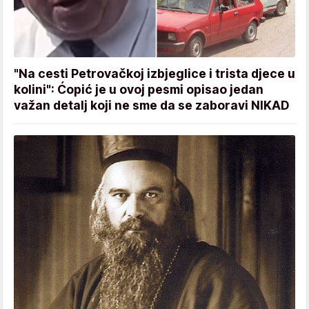
"Na cesti Petrovačkoj izbjeglice i trista djece u
kolini": Ćopić je u ovoj pesmi opisao jedan
važan detalj koji ne sme da se zaboravi NIKAD