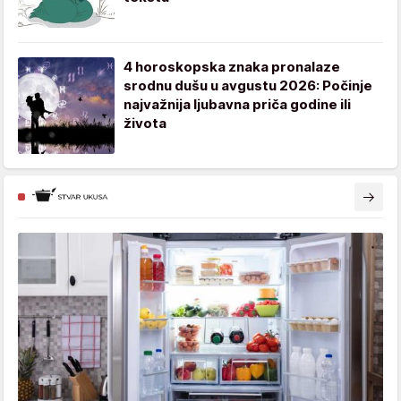
4 horoskopska znaka pronalaze
srodnu dušu u avgustu 2026: Počinje
najvažnija ljubavna priča godine ili
života