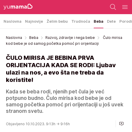
Naslovna
Najnovije
Želim bebu
Trudnoća
Beba
Dete
Porod
Naslovna
Beba
Razvoj, zdravlje i nega bebe
Čulo mirisa
kod bebe je od samog početka pomoć pri orijentaciji
ČULO MIRISA JE BEBINA PRVA
ORIJENTACIJA KADA SE RODI: Ljubav
ulazi na nos, a evo šta ne treba da
koristite!
Kada se beba rodi, njenih pet čula je već
potpuno budno. Čulo mirisa kod bebe je od
samog početka pomoć pri orijentaciji u još uvek
stranom svetu.
Objavljeno 10.10.2023. 9:13h
→ 9:16h