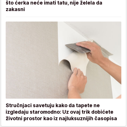
što ćerka neće imati tatu, nije želela da
zakasni
Stručnjaci savetuju kako da tapete ne
izgledaju staromodno: Uz ovaj trik dobićete
životni prostor kao iz najluksuznijih časopisa