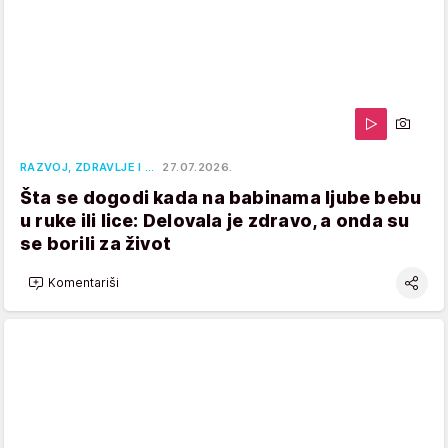
RAZVOJ, ZDRAVLJE I …
27.07.2026.
Šta se dogodi kada na babinama ljube bebu
u ruke ili lice: Delovala je zdravo, a onda su
se borili za život
Komentariši