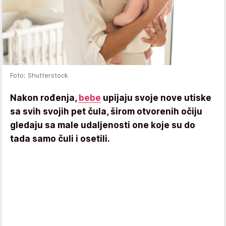
Foto: Shutterstock
Nakon rođenja,
bebe
upijaju svoje nove utiske
sa svih svojih pet čula, širom otvorenih očiju
gledaju sa male udaljenosti one koje su do
tada samo čuli i osetili.