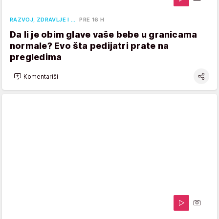
RAZVOJ, ZDRAVLJE I …
PRE 16 H
Da li je obim glave vaše bebe u granicama
normale? Evo šta pedijatri prate na
pregledima
Komentariši