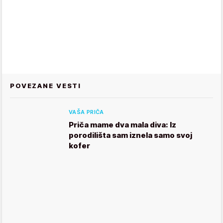
POVEZANE VESTI
VAŠA PRIČA
Priča mame dva mala diva: Iz
porodilišta sam iznela samo svoj
kofer