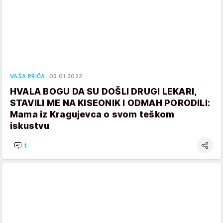
VAŠA PRIČA
03.01.2022.
HVALA BOGU DA SU DOŠLI DRUGI LEKARI,
STAVILI ME NA KISEONIK I ODMAH PORODILI:
Mama iz Kragujevca o svom teškom
iskustvu
1