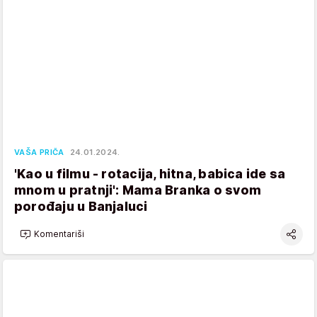
VAŠA PRIČA
24.01.2024.
'Kao u filmu - rotacija, hitna, babica ide sa
mnom u pratnji': Mama Branka o svom
porođaju u Banjaluci
Komentariši