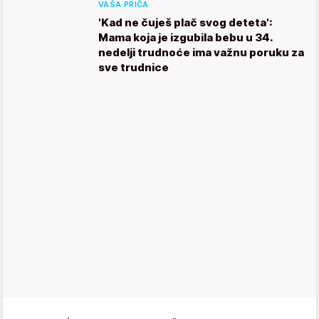
VAŠA PRIČA
'Kad ne čuješ plač svog deteta':
Mama koja je izgubila bebu u 34.
nedelji trudnoće ima važnu poruku za
sve trudnice