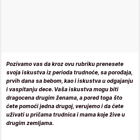
Pozivamo vas da kroz ovu rubriku prenesete
svoja iskustva iz perioda trudnoće, sa porođaja,
prvih dana sa bebom, kao i iskustva u odgajanju
i vaspitanju dece. Vaša iskustva mogu biti
dragocena drugim ženama, a pored toga što
ćete pomoći jedna drugoj, verujemo i da ćete
uživati u pričama trudnica i mama koje žive u
drugim zemljama.