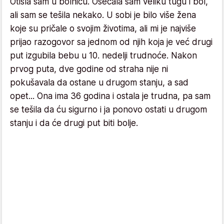
Otišla sam u bolnicu. Osećala sam veliku tugu i bol,
ali sam se tešila nekako. U sobi je bilo više žena
koje su pričale o svojim životima, ali mi je najviše
prijao razogovor sa jednom od njih koja je već drugi
put izgubila bebu u 10. nedelji trudnoće. Nakon
prvog puta, dve godine od straha nije ni
pokušavala da ostane u drugom stanju, a sad
opet... Ona ima 36 godina i ostala je trudna, pa sam
se tešila da ću sigurno i ja ponovo ostati u drugom
stanju i da će drugi put biti bolje.