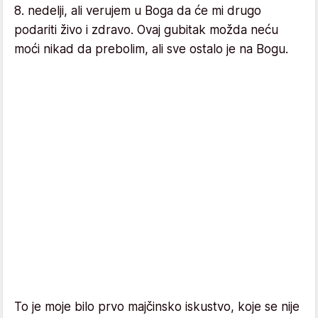
8. nedelji, ali verujem u Boga da će mi drugo
podariti živo i zdravo. Ovaj gubitak možda neću
moći nikad da prebolim, ali sve ostalo je na Bogu.
To je moje bilo prvo majčinsko iskustvo, koje se nije