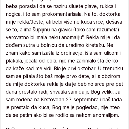
beba porasla i da se naziru siluete glave, rukica i
nogica, i to sam prokomentarisala. Na to, doktorka
mi je rekla:"Jeste, ali bebi više ne kuca srce, dešava
se to, a ima šupljinu na glavici (tako sam razumela) i
verovatno bi imala neku anomaliju". Rekla mi je i da
dođem sutra u bolnicu da uradimo kiretažu. Ne
znam kako sam izašla iz ordinacije, išla sam ulicom i
plakala, jecala od bola, nije me zanimalo šta će ko
da kaže kad me vidi. Bio je prvi oktobar. U trenutku
sam se pitala što baš moje prvo dete, ali s obzirom
da mi je doktorka rekla je da je bebino srce pre pet
dana prestalo radi, shvatila sam da je Bog veliki. Ja
sam rođena na Krstovdan 27. septembra i baš tada
je prestalo da kuca, Bog me je pogledao, nije hteo
da se patim ako bi se rodilo sa nekom anomalijom.