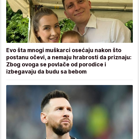
Evo šta mnogi muškarci osećaju nakon što
postanu očevi, a nemaju hrabrosti da priznaju:
Zbog ovoga se povlače od porodice i
izbegavaju da budu sa bebom