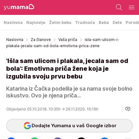
Naslovna
Najnovije
Želim bebu
Trudnoća
Beba
Dete
Porod
Naslovna
Za članove
Vaša priča
isla-sam-ulicom-i-
plakala-jecala-sam-od-bola-emotivna-prica-zene
'Išla sam ulicom i plakala, jecala sam od
bola': Emotivna priča žene koja je
izgubila svoju prvu bebu
Katarina iz Čačka podelila je sa nama svoje bolno
iskustvo. Ovo je njena priča...
Objavljeno 05.10.2018. 10:35h
→ 26.11.2020. 16:19h
Dodajte Yumama u vaš Google izbor