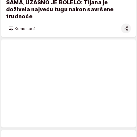
SAMA, UŽASNO JE BOLELO: Tijana je
doživela najveću tugu nakon savršene
trudnoće
Komentariši