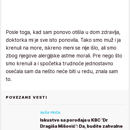
Posle toga, kad sam ponovo otišla u dom zdravlja,
doktorka mi je sve isto ponovila. Tako smo muž i ja
krenuli na more, iskreno meni se nije išlo, ali smo
zbog njegove alergijske astme morali. Pre nego što
smo krenuli a i spočetka trudnoće jednostavno
osećala sam da nešto neće biti u redu, znala sam
to.
POVEZANE VESTI
VAŠA PRIČA
Iskustvo sa porođaja u KBC 'Dr
Dragiša Mišović': Da, budite zahvalne