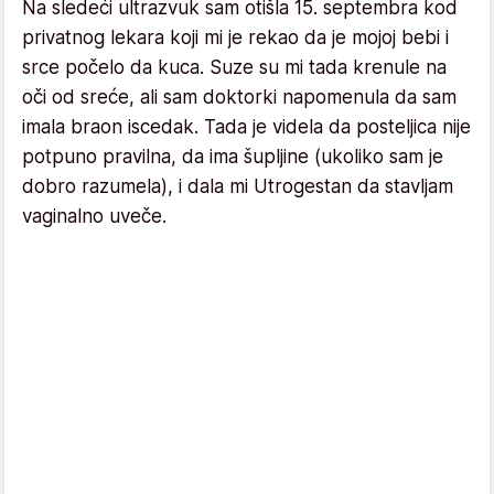
Na sledeći ultrazvuk sam otišla 15. septembra kod
privatnog lekara koji mi je rekao da je mojoj bebi i
srce počelo da kuca. Suze su mi tada krenule na
oči od sreće, ali sam doktorki napomenula da sam
imala braon iscedak. Tada je videla da posteljica nije
potpuno pravilna, da ima šupljine (ukoliko sam je
dobro razumela), i dala mi Utrogestan da stavljam
vaginalno uveče.