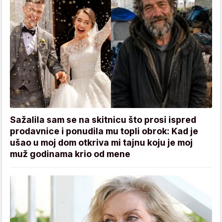
Sažalila sam se na skitnicu što prosi ispred
prodavnice i ponudila mu topli obrok: Kad je
ušao u moj dom otkriva mi tajnu koju je moj
muž godinama krio od mene