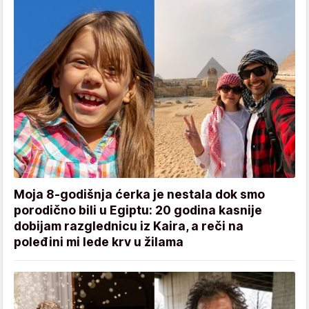
Moja 8-godišnja ćerka je nestala dok smo
porodično bili u Egiptu: 20 godina kasnije
dobijam razglednicu iz Kaira, a reči na
poleđini mi lede krv u žilama