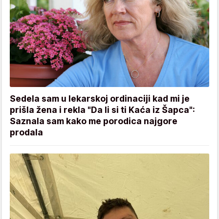
Sedela sam u lekarskoj ordinaciji kad mi je
prišla žena i rekla "Da li si ti Kaća iz Šapca":
Saznala sam kako me porodica najgore
prodala