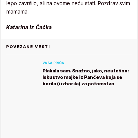
lepo završilo, ali na ovome neću stati. Pozdrav svim
mamama.
Katarina iz Čačka
POVEZANE VESTI
VAŠA PRIČA
Plakala sam. Snažno, jako, neutešno:
Iskustvo majke iz Pančeva koja se
borila (i izborila) za potomstvo