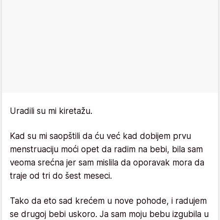
Uradili su mi kiretažu.
Kad su mi saopštili da ću već kad dobijem prvu
menstruaciju moći opet da radim na bebi, bila sam
veoma srećna jer sam mislila da oporavak mora da
traje od tri do šest meseci.
Tako da eto sad krećem u nove pohode, i radujem
se drugoj bebi uskoro. Ja sam moju bebu izgubila u