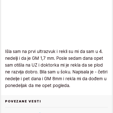
Išla sam na prvi ultrazvuk i rekli su mi da sam u 4.
nedelji i da je GM 1,7 mm. Posle sedam dana opet
sam otišla na UZ i doktorka mi je rekla da se plod
ne razvija dobro. Bila sam u šoku. Napisala je - četiri
nedelje i pet dana i GM 8mm i rekla mi da dođem u
ponedeljak da me opet pogleda.
POVEZANE VESTI