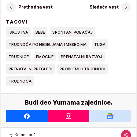
Prethodna vest
Sledeća vest
TAGOVI
ISKUSTVA
BEBE
SPONTANI POBAČAJ
TRUDNOĆA PO NEDELJAMA I MESECIMA
TUGA
TRUDNICE
EMOCIJE
PRENATALNI RAZVOJ
PRENATALNI PREGLEDI
PROBLEMI U TRUDNOĆI
TRUDNOĆA
Budi deo Yumama zajednice.
Komentariši