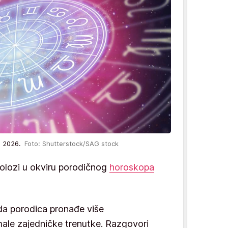
un 2026.
Foto: Shutterstock/SAG stock
rolozi u okviru porodičnog
horoskopa
 da porodica pronađe više
male zajedničke trenutke. Razgovori