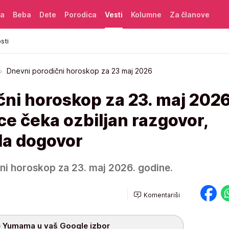
ća
Beba
Dete
Porodica
Vesti
Kolumne
Za članove
sti
Dnevni porodični horoskop za 23 maj 2026
ni horoskop za 23. maj 2026
ce čeka ozbiljan razgovor,
da dogovor
čni horoskop za 23. maj 2026. godine.
Komentariši
 Yumama u vaš Google izbor