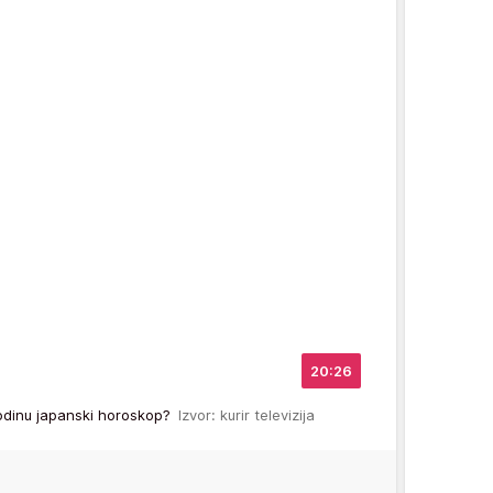
20:26
odinu japanski horoskop?
Izvor: kurir televizija