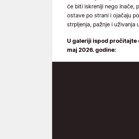
će biti iskreniji nego inače
ostave po strani i ojačaju 
strpljenja, pažnje i uživanja 
U galeriji ispod pročitajt
maj 2026. godine: