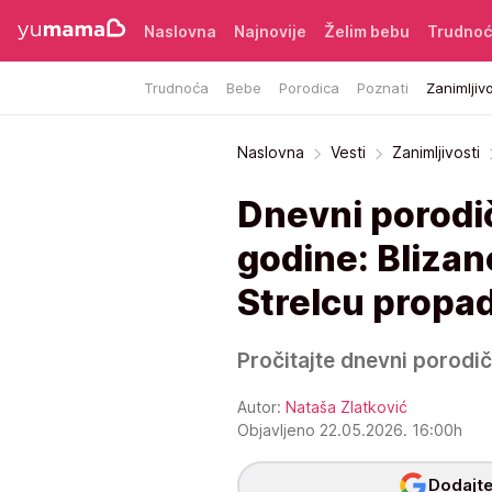
Naslovna
Najnovije
Želim bebu
Trudno
Trudnoća
Bebe
Porodica
Poznati
Zanimljivo
Naslovna
Vesti
Zanimljivosti
Dnevni porodič
godine: Blizan
Strelcu propa
Pročitajte dnevni porodi
Autor:
Nataša Zlatković
Objavljeno 22.05.2026. 16:00h
Dodajte