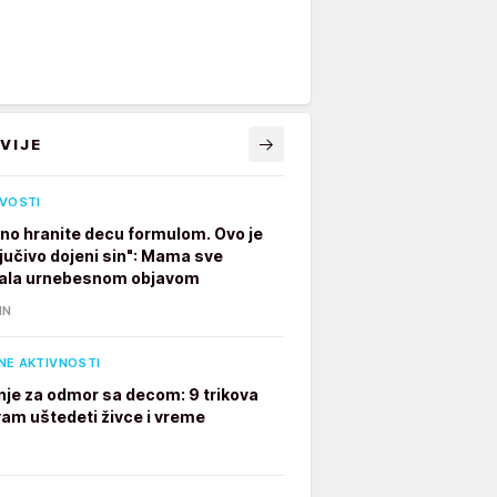
VIJE
IVOSTI
no hranite decu formulom. Ovo je
ljučivo dojeni sin": Mama sve
ala urnebesnom objavom
IN
NE AKTIVNOSTI
je za odmor sa decom: 9 trikova
 vam uštedeti živce i vreme