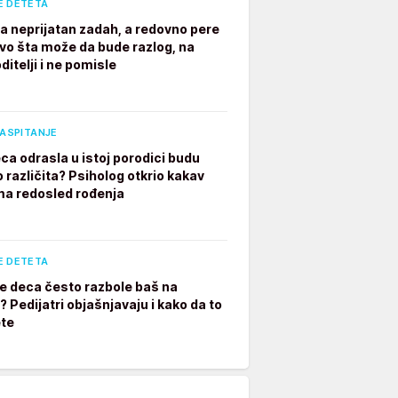
E DETETA
a neprijatan zadah, a redovno pere
vo šta može da bude razlog, na
ditelji i ne pomisle
VASPITANJE
ca odrasla u istoj porodici budu
 različita? Psiholog otkrio kakav
ima redosled rođenja
E DETETA
e deca često razbole baš na
 Pedijatri objašnjavaju i kako da to
te