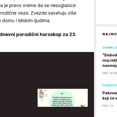
, pa je pravo vreme da se nesuglasice
porodične veze. Zvezde savetuju više
u domu i bliskim ljudima.
e dnevni porodični horoskop za 23.
NAJNO
ZANIMLJ
"Slobod
moj isk
nasmej
PRE 26 M
PORODIČ
Pakovan
koji će
PRE 1 H