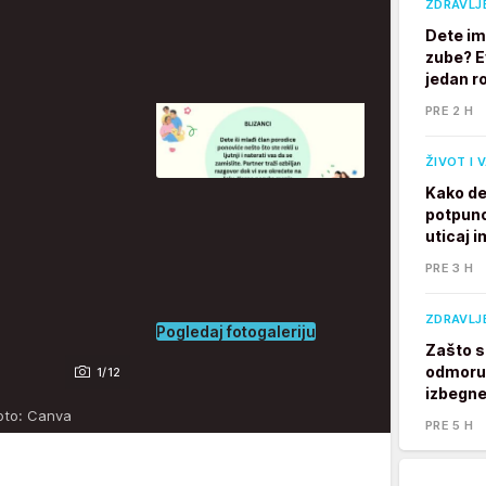
ZDRAVLJ
Dete im
zube? E
jedan ro
PRE 2 H
ŽIVOT I 
Kako de
potpuno
uticaj 
PRE 3 H
ZDRAVLJ
Pogledaj fotogaleriju
Zašto s
odmoru?
1/12
izbegne
oto: Canva
PRE 5 H