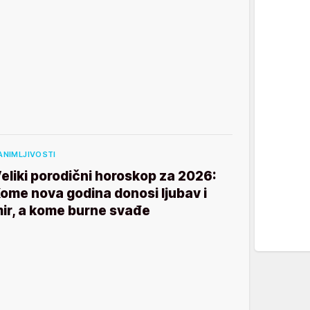
ANIMLJIVOSTI
eliki porodični horoskop za 2026:
ome nova godina donosi ljubav i
ir, a kome burne svađe