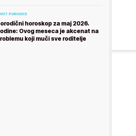
IVOT PORODICE
orodični horoskop za maj 2026.
odine: Ovog meseca je akcenat na
roblemu koji muči sve roditelje