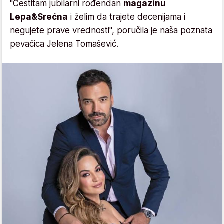
"Čestitam jubilarni rođendan
magazinu
Lepa&Srećna
i želim da trajete decenijama i
negujete prave vrednosti", poručila je naša poznata
pevačica Jelena Tomašević.