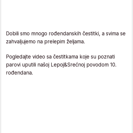
Dobili smo mnogo rođendanskih čestitki, a svima se
zahvaljujemo na prelepim željama.
Pogledajte video sa čestitkama koje su poznati
parovi uputili našoj Lepoj&Srećnoj povodom 10.
rođendana.