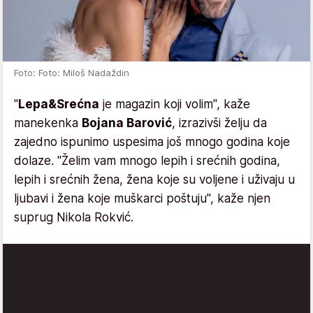
Foto: Foto: Miloš Nadaždin
"
Lepa&Srećna
je magazin koji volim", kaže
manekenka
Bojana Barović
, izrazivši želju da
zajedno ispunimo uspesima još mnogo godina koje
dolaze. "Želim vam mnogo lepih i srećnih godina,
lepih i srećnih žena, žena koje su voljene i uživaju u
ljubavi i žena koje muškarci poštuju", kaže njen
suprug Nikola Rokvić.