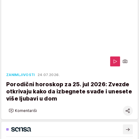
ZANIMLJIVOSTI
24.07.2026.
Porodični horoskop za 25. jul 2026: Zvezde
otkrivaju kako da izbegnete svađe i unesete
više ljubavi u dom
Komentariši