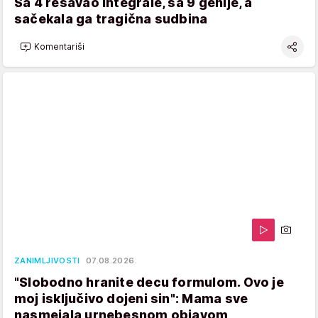
Sa 4 rešavao integrale, sa 9 genije, a
sačekala ga tragična sudbina
Komentariši
ZANIMLJIVOSTI
07.08.2026.
"Slobodno hranite decu formulom. Ovo je
moj isključivo dojeni sin": Mama sve
nasmejala urnebesnom objavom