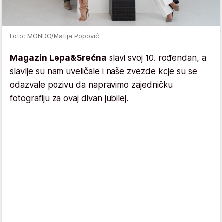
Foto: MONDO/Matija Popović
Magazin Lepa&Srećna
slavi svoj 10. rođendan, a
slavlje su nam uveličale i naše zvezde koje su se
odazvale pozivu da napravimo zajedničku
fotografiju za ovaj divan jubilej.