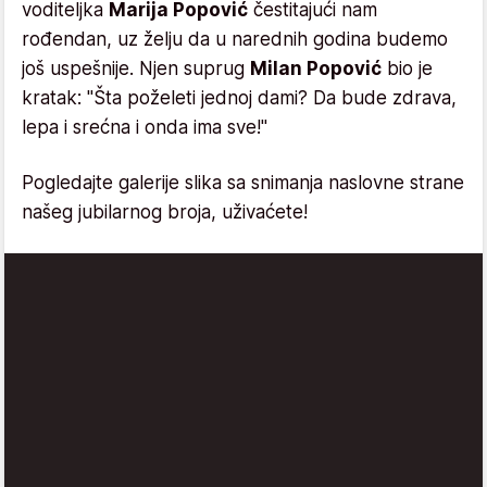
voditeljka
Marija Popović
čestitajući nam
rođendan, uz želju da u narednih godina budemo
još uspešnije. Njen suprug
Milan Popović
bio je
kratak: "Šta poželeti jednoj dami? Da bude zdrava,
lepa i srećna i onda ima sve!"
Pogledajte galerije slika sa snimanja naslovne strane
našeg jubilarnog broja, uživaćete!