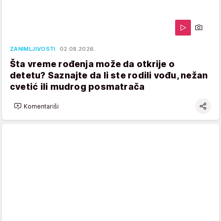
ZANIMLJIVOSTI
02.08.2026.
Šta vreme rođenja može da otkrije o
detetu? Saznajte da li ste rodili vođu, nežan
cvetić ili mudrog posmatrača
Komentariši