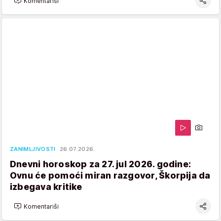
Komentariši
ZANIMLJIVOSTI
26.07.2026.
Dnevni horoskop za 27. jul 2026. godine:
Ovnu će pomoći miran razgovor, Škorpija da
izbegava kritike
Komentariši