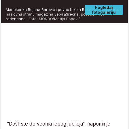
Pogledaj
Manekenka Bojana Barović i pevač Nikola Rokvić slikali su se za
fotogaleriju
naslovnu stranu magazina Lepa&Srećna, povodom 10.
rođendana.
Foto: MONDO/Matija Popović
"Došli ste do veoma lepog jubileja", napominje