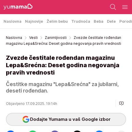
Naslovna
Najnovije
Želim bebu
Trudnoća
Beba
Dete
Porod
Naslovna
Vesti
Zanimljivosti
Zvezde čestitale rođendan
magazinu Lepa&Srećna: Deset godina negovanja pravih vrednosti
Zvezde čestitale rođendan magazinu
Lepa&Srećna: Deset godina negovanja
pravih vrednosti
Čestitke magazinu "Lepa&Srećna" za jubilarni,
deseti rođendan.
Objavljeno 17.09.2025. 19:14h
Dodajte Yumama u vaš Google izbor