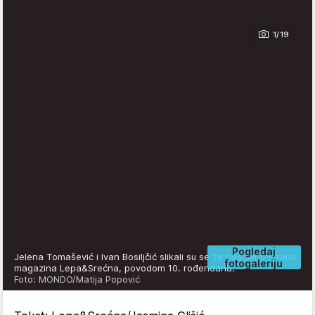
1/19
Pogledaj
Jelena Tomašević i Ivan Bosiljčić slikali su se za naslovnu stranu
fotogaleriju
magazina Lepa&Srećna, povodom 10. rođendana.
Foto: MONDO/Matija Popović