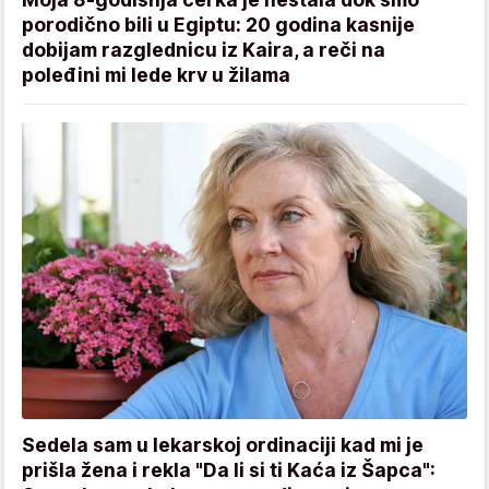
porodično bili u Egiptu: 20 godina kasnije
dobijam razglednicu iz Kaira, a reči na
poleđini mi lede krv u žilama
Sedela sam u lekarskoj ordinaciji kad mi je
prišla žena i rekla "Da li si ti Kaća iz Šapca":