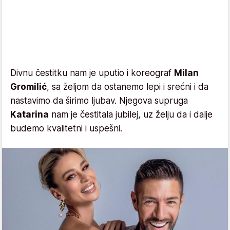
Divnu čestitku nam je uputio i koreograf
Milan
Gromilić
, sa željom da ostanemo lepi i srećni i da
nastavimo da širimo ljubav. Njegova supruga
Katarina
nam je čestitala jubilej, uz želju da i dalje
budemo kvalitetni i uspešni.