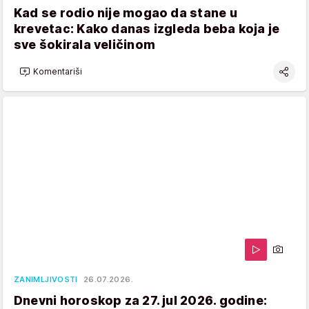
Kad se rodio nije mogao da stane u
krevetac: Kako danas izgleda beba koja je
sve šokirala veličinom
Komentariši
ZANIMLJIVOSTI
26.07.2026.
Dnevni horoskop za 27. jul 2026. godine: