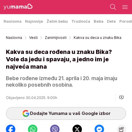
Naslovna
Najnovije
Želim bebu
Trudnoća
Beba
Dete
Porod
Naslovna
Vesti
Zanimljivosti
Kakva su deca u znaku Bika
Kakva su deca rođena u znaku Bika?
Vole da jedu i spavaju, a jedno im je
najveća mana
Bebe rođene između 21. aprila i 20. maja imaju
nekoliko posebnih osobina.
Objavljeno 30.04.2025. 9:00h
Dodajte Yumama u vaš Google izbor