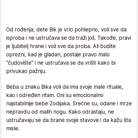
Od rođenja, dete Bik je vrlo pohlepno, voli sve da
isproba i ne ustručava se da traži još. Takođe, pravi
je ljubitelj hrane i voli sve da proba. Ali budite
oprezni, kad je gladan, postaje pravo malo
"čudovište" i ne ustručava se da vrišti kako bi
privukao pažnju.
Beba u znaku Bika voli da ima svoje male rituale,
kao i određen ritam. Oni su emocionalno
najstabilnije bebe Zodijaka. Srećne su, odane i mrze
nepravdu od malih nogu. Kako odrastaju, ne
ustručavaju se da brane svoje stavove i da kažu šta
misle.