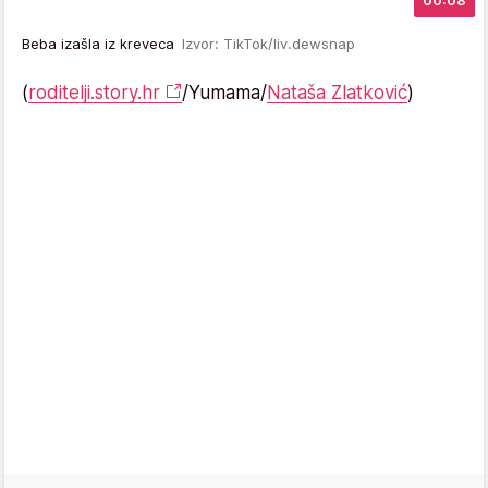
00:08
Beba izašla iz kreveca
Izvor: TikTok/liv.dewsnap
(
roditelji.story.hr
/Yumama/
Nataša Zlatković
)