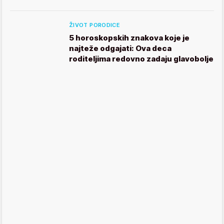
ŽIVOT PORODICE
5 horoskopskih znakova koje je
najteže odgajati: Ova deca
roditeljima redovno zadaju glavobolje