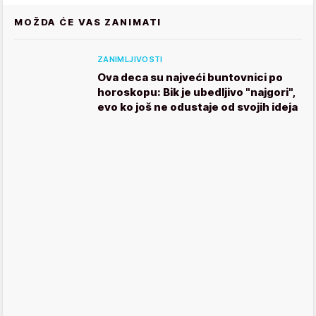
MOŽDA ĆE VAS ZANIMATI
ZANIMLJIVOSTI
Ova deca su najveći buntovnici po
horoskopu: Bik je ubedljivo "najgori",
evo ko još ne odustaje od svojih ideja