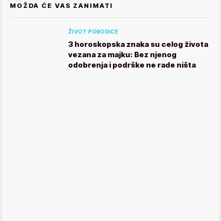
MOŽDA ĆE VAS ZANIMATI
ŽIVOT PORODICE
3 horoskopska znaka su celog života
vezana za majku: Bez njenog
odobrenja i podrške ne rade ništa