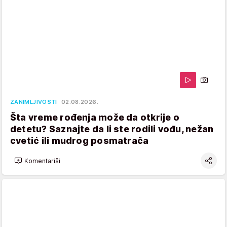
ZANIMLJIVOSTI
02.08.2026.
Šta vreme rođenja može da otkrije o
detetu? Saznajte da li ste rodili vođu, nežan
cvetić ili mudrog posmatrača
Komentariši