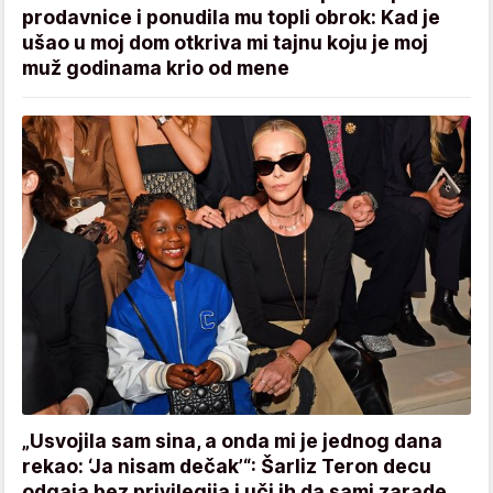
prodavnice i ponudila mu topli obrok: Kad je
ušao u moj dom otkriva mi tajnu koju je moj
muž godinama krio od mene
„Usvojila sam sina, a onda mi je jednog dana
rekao: ‘Ja nisam dečak’“: Šarliz Teron decu
odgaja bez privilegija i uči ih da sami zarade