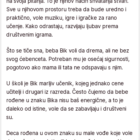
na svoja pitanja. To je njihov način shvatanja stvari.
Sve u njihovom prostoru treba da bude uredno i
praktično, vole muziku, igre i igračke za rano
učenje. Kako odrastaju, razvijaju ljubav prema
društvenim igrama.
Što se tiče sna, beba Bik voli da drema, ali ne bez
svog ćebenceta. Potreban mu je osećaj sigurnosti,
pogotovo ako mama ili tata ne odspavaju s njim.
U školi je Bik marljiv učenik, kojeg jednako cene
učitelji i drugari iz razreda. Često čujemo da bebe
rođene u znaku Bika nisu baš energične, a to je
daleko od istine, vole da se zabavljaju i društveni
su.
Deca rođena u ovom znaku su male vođe koje vole