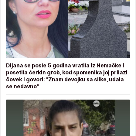
Dijana se posle 5 godina vratila iz Nemačke i
posetila ćerkin grob, kod spomenika joj prilazi
čovek i govori: "Znam devojku sa slike, udala
se nedavno"