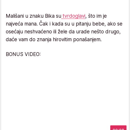
Mališani u znaku Bika su
tvrdoglavi
, što im je
najveća mana. Čak i kada su u pitanju bebe, ako se
osećaju neshvaćeno ili žele da urade nešto drugo,
daće vam do znanja hirovitim ponašanjem.
BONUS VIDEO: