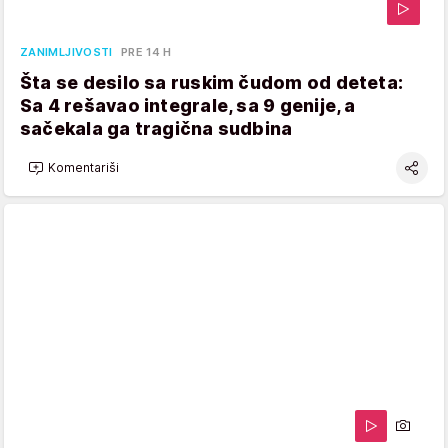
ZANIMLJIVOSTI
PRE 14 H
Šta se desilo sa ruskim čudom od deteta:
Sa 4 rešavao integrale, sa 9 genije, a
sačekala ga tragična sudbina
Komentariši