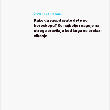
ŽIVOT I VASPITANJE
Kako da vaspitavate dete po
horoskopu? Ko najbolje reaguje na
stroga pravila, a kod koga ne prolazi
vikanje