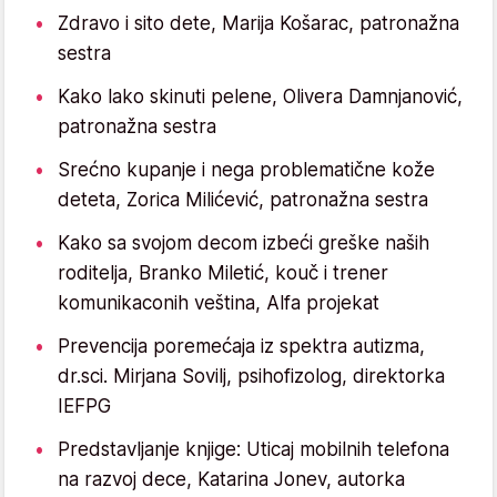
Zdravo i sito dete, Marija Košarac, patronažna
sestra
Kako lako skinuti pelene, Olivera Damnjanović,
patronažna sestra
Srećno kupanje i nega problematične kože
deteta, Zorica Milićević, patronažna sestra
Kako sa svojom decom izbeći greške naših
roditelja, Branko Miletić, kouč i trener
komunikaconih veština, Alfa projekat
Prevencija poremećaja iz spektra autizma,
dr.sci. Mirjana Sovilj, psihofizolog, direktorka
IEFPG
Predstavljanje knjige: Uticaj mobilnih telefona
na razvoj dece, Katarina Jonev, autorka