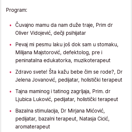
Program:
Čuvajno mamu da nam duže traje, Prim dr
Oliver Vidojević, dečji psihijatar
Pevaj mi pesmu laku još dok sam u stomaku,
Milijana Majstorović, defektolog, pre i
peninatalna edukatorka, muzikoterapeut
Zdravo svete! Šta kažu bebe čim se rode?, Dr
Jelena Jovanović, pedijatar, holistički terapeut
Tajna maminog i tatinog zagrljaja, Prim. dr
Ljubica Luković, pedijatar, holistički terapeut
Bazalna stimulacija, Dr Mirjana Mićović,
pedijatar, bazalni terapeut, Natasja Cicić,
aromaterapeut