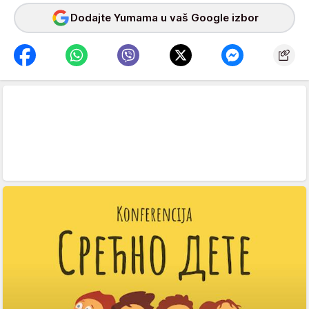
Dodajte Yumama u vaš Google izbor