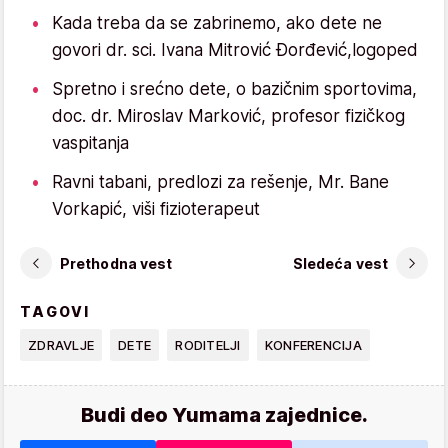
Kada treba da se zabrinemo, ako dete ne
govori dr. sci. Ivana Mitrović Đorđević,logoped
Spretno i srećno dete, o bazičnim sportovima,
doc. dr. Miroslav Marković, profesor fizičkog
vaspitanja
Ravni tabani, predlozi za rešenje, Mr. Bane
Vorkapić, viši fizioterapeut
Prethodna vest
Sledeća vest
TAGOVI
ZDRAVLJE
DETE
RODITELJI
KONFERENCIJA
Budi deo Yumama zajednice.