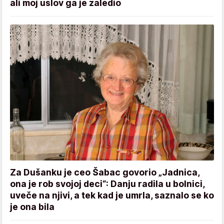
ali moj uslov ga je zaledio
Za Dušanku je ceo Šabac govorio „Jadnica,
ona je rob svojoj deci“: Danju radila u bolnici,
uveče na njivi, a tek kad je umrla, saznalo se ko
je ona bila