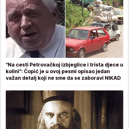
"Na cesti Petrovačkoj izbjeglice i trista djece u
kolini": Ćopić je u ovoj pesmi opisao jedan
važan detalj koji ne sme da se zaboravi NIKAD