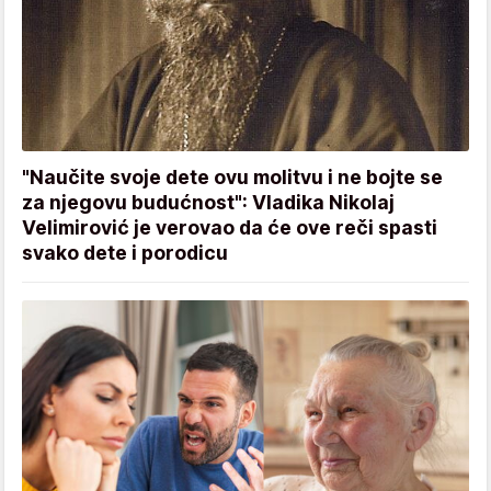
"Naučite svoje dete ovu molitvu i ne bojte se
za njegovu budućnost": Vladika Nikolaj
Velimirović je verovao da će ove reči spasti
svako dete i porodicu