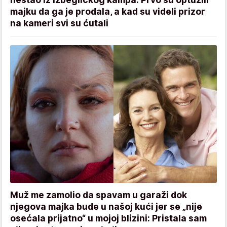
majku da ga je prodala, a kad su videli prizor
na kameri svi su ćutali
Muž me zamolio da spavam u garaži dok
njegova majka bude u našoj kući jer se „nije
osećala prijatno“ u mojoj blizini: Pristala sam