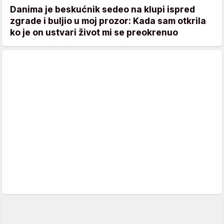
Danima je beskućnik sedeo na klupi ispred
zgrade i buljio u moj prozor: Kada sam otkrila
ko je on ustvari život mi se preokrenuo