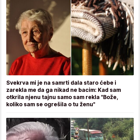
Svekrva mi je na samrti dala staro ćebe i
zarekla me da ga nikad ne bacim: Kad sam
otkrila njenu tajnu samo sam rekla "Bože,
koliko sam se ogrešila o tu ženu"