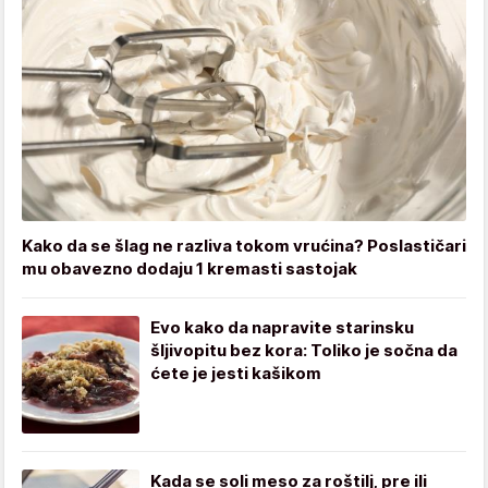
Kako da se šlag ne razliva tokom vrućina? Poslastičari
mu obavezno dodaju 1 kremasti sastojak
Evo kako da napravite starinsku
šljivopitu bez kora: Toliko je sočna da
ćete je jesti kašikom
Kada se soli meso za roštilj, pre ili