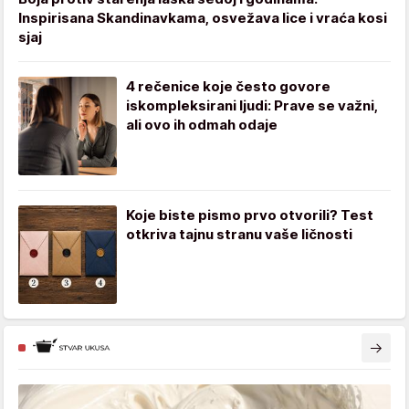
Inspirisana Skandinavkama, osvežava lice i vraća kosi
sjaj
4 rečenice koje često govore
iskompleksirani ljudi: Prave se važni,
ali ovo ih odmah odaje
Koje biste pismo prvo otvorili? Test
otkriva tajnu stranu vaše ličnosti