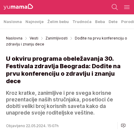
Naslovna
Najnovije
Želim bebu
Trudnoća
Beba
Dete
Porod
Naslovna
Vesti
Zanimljivosti
Dođite na prvu konferenciju o
zdravlju i znanju dece
U okviru programa obeležavanja 30.
Festivala zdravlja Beograda: Dođite na
prvu konferenciju o zdravlju i znanju
dece
Kroz kratke, zanimljive i pre svega korisne
prezentacije naših stručnjaka, posetioci će
dobiti veliki broj korisnih saveta kako da
unaprede svoje roditeljske veštine.
Objavljeno 22.05.2024. 15:07h