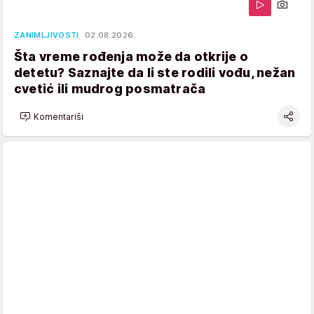
ZANIMLJIVOSTI
02.08.2026.
Šta vreme rođenja može da otkrije o
detetu? Saznajte da li ste rodili vođu, nežan
cvetić ili mudrog posmatrača
Komentariši