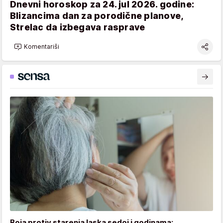
Dnevni horoskop za 24. jul 2026. godine:
Blizancima dan za porodične planove,
Strelac da izbegava rasprave
Komentariši
Boja protiv starenja laska sedoj i godinama: