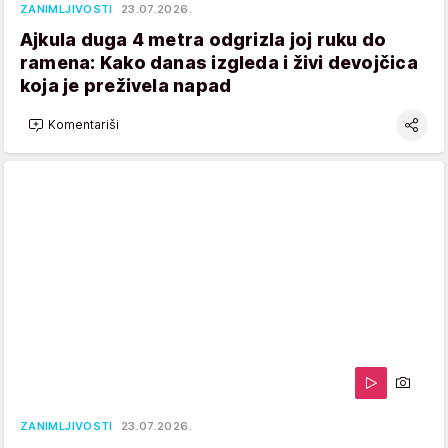
ZANIMLJIVOSTI
23.07.2026.
Ajkula duga 4 metra odgrizla joj ruku do
ramena: Kako danas izgleda i živi devojčica
koja je preživela napad
Komentariši
ZANIMLJIVOSTI
23.07.2026.