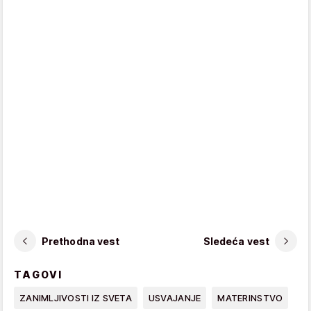
Prethodna vest
Sledeća vest
TAGOVI
ZANIMLJIVOSTI IZ SVETA
USVAJANJE
MATERINSTVO