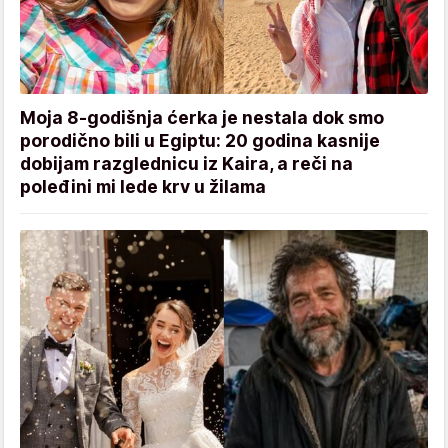
Moja 8-godišnja ćerka je nestala dok smo
porodično bili u Egiptu: 20 godina kasnije
dobijam razglednicu iz Kaira, a reči na
poleđini mi lede krv u žilama