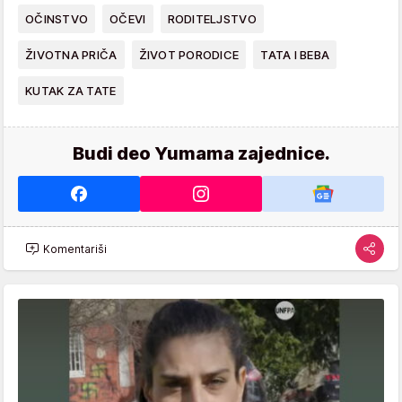
OČINSTVO
OČEVI
RODITELJSTVO
ŽIVOTNA PRIČA
ŽIVOT PORODICE
TATA I BEBA
KUTAK ZA TATE
Budi deo Yumama zajednice.
Komentariši