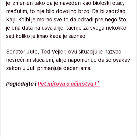
je izmenjen tako da je naveden kao biološki otac,
međutim, to nije bilo dovoljno brzo. Da bi zadržao
Kalji, Kolbi je morao sve to da odradi pre nego što
je ona data na usvajanje, tačnije za svega nekoliko
sati koliko je imao kada je saznao.
Senator Jute, Tod Vejler, ovu situaciju je nazvao
nesrećnim slučajem, ali je napomenuo da se ovakav
zakon u Juti primenjuje decenijama.
Pogledajte i
Pet mitova o očinstvu