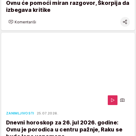
Ovnu će pomoći miran razgovor, Škorpija da
izbegava kritike
Komentariši
ZANIMLJIVOSTI
25.07.2026.
Dnevni horoskop za 26. jul 2026. godine:
Ovnu je porodica u centru pažnje, Raku se