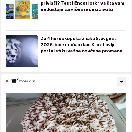
privlači? Test ličnosti otkriva šta vam
nedostaje za više sreće u životu
Za 4 horoskopska znaka 8. avgust
2026. biće moćan dan: Kroz Lavlji
portal stižu važne novčane promene