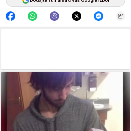
Dodajte Yumama u vaš Google izbor