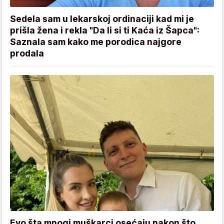
Sedela sam u lekarskoj ordinaciji kad mi je
prišla žena i rekla "Da li si ti Kaća iz Šapca":
Saznala sam kako me porodica najgore
prodala
Evo šta mnogi muškarci osećaju nakon što