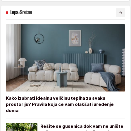
Kako izabrati idealnu veličinu tepiha za svaku
prostoriju? Pravila koja će vam olakšati uređenje
doma
Rešite se gusenica dok vam ne unište