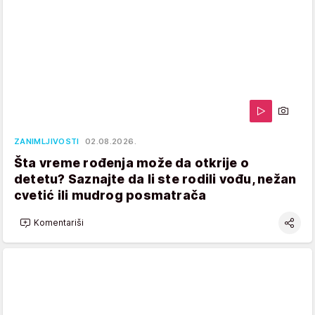
ZANIMLJIVOSTI
02.08.2026.
Šta vreme rođenja može da otkrije o
detetu? Saznajte da li ste rodili vođu, nežan
cvetić ili mudrog posmatrača
Komentariši