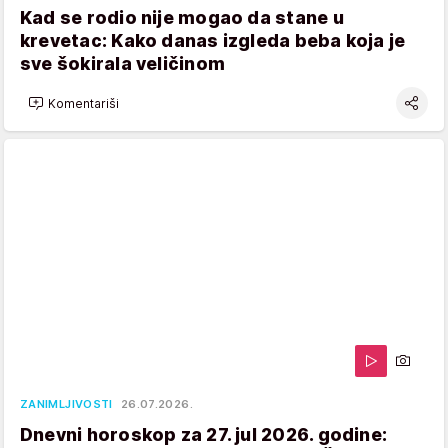
Kad se rodio nije mogao da stane u
krevetac: Kako danas izgleda beba koja je
sve šokirala veličinom
Komentariši
ZANIMLJIVOSTI
26.07.2026.
Dnevni horoskop za 27. jul 2026. godine: