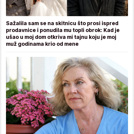
Sažalila sam se na skitnicu što prosi ispred
prodavnice i ponudila mu topli obrok: Kad je
ušao u moj dom otkriva mi tajnu koju je moj
muž godinama krio od mene