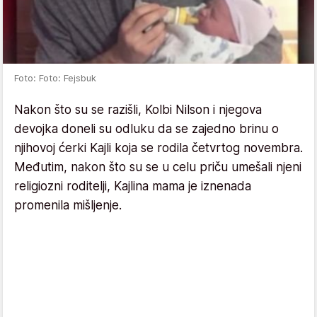
Foto: Foto: Fejsbuk
Nakon što su se razišli, Kolbi Nilson i njegova
devojka doneli su odluku da se zajedno brinu o
njihovoj ćerki Kajli koja se rodila četvrtog novembra.
Međutim, nakon što su se u celu priču umešali njeni
religiozni roditelji, Kajlina mama je iznenada
promenila mišljenje.