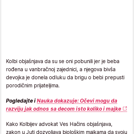
Kolbi objašnjava da su se oni pobunili jer je beba
rođena u vanbračnoj zajednici, a njegova bivša
devojka je donela odluku da brigu o bebi prepusti
porodičnim prijateljima.
Pogledajte i
Nauka dokazuje: Očevi mogu da
razviju jak odnos sa decom isto koliko i majke
Kako Kolbijev advokat Ves Hačins objašnjava,
zakon u Juti dozvoljava biološkim majkama da svoju