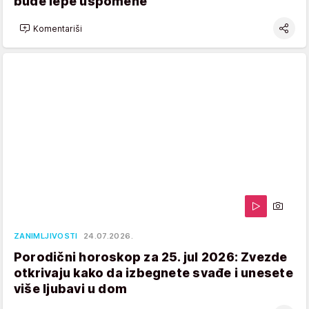
bude lepe uspomene
Komentariši
ZANIMLJIVOSTI
24.07.2026.
Porodični horoskop za 25. jul 2026: Zvezde
otkrivaju kako da izbegnete svađe i unesete
više ljubavi u dom