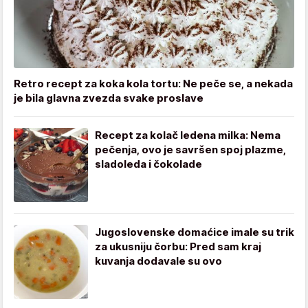
Retro recept za koka kola tortu: Ne peče se, a nekada
je bila glavna zvezda svake proslave
Recept za kolač ledena milka: Nema
pečenja, ovo je savršen spoj plazme,
sladoleda i čokolade
Jugoslovenske domaćice imale su trik
za ukusniju čorbu: Pred sam kraj
kuvanja dodavale su ovo