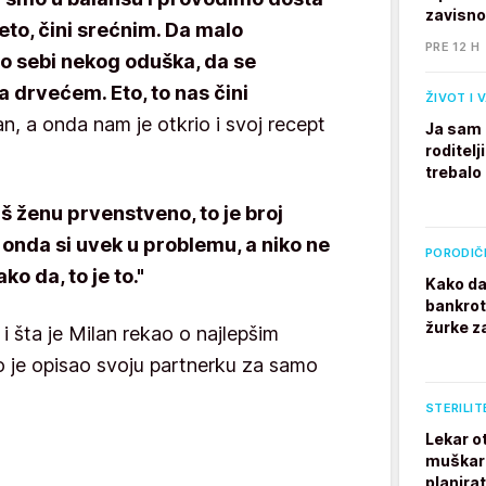
zavisno
 eto, čini srećnim. Da malo
PRE 12 H
 sebi nekog oduška, da se
a drvećem. Eto, to nas čini
ŽIVOT I 
an, a onda nam je otkrio i svoj recept
Ja sam 
roditelj
trebalo
š ženu prvenstveno, to je broj
 onda si uvek u problemu, a niko ne
PORODIČ
ko da, to je to."
Kako da
bankrot
žurke z
i šta je Milan rekao o najlepšim
ko je opisao svoju partnerku za samo
STERILIT
Lekar o
muškarc
planira