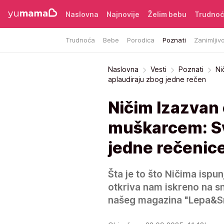
Naslovna
Najnovije
Želim bebu
Trudno
Trudnoća
Bebe
Porodica
Poznati
Zanimljivo
Naslovna
Vesti
Poznati
Ni
aplaudiraju zbog jedne rečen
Ničim Izazvan o
muškarcem: Sv
jedne rečenic
Šta je to što Ničima ispu
otkriva nam iskreno na 
našeg magazina "Lepa&S