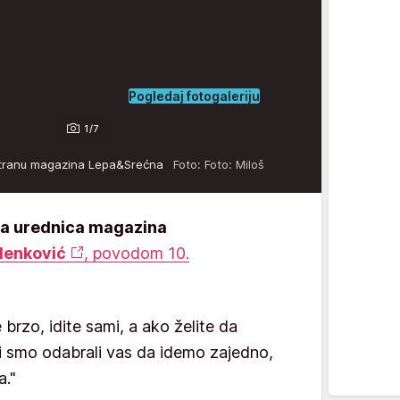
Pogledaj fotogaleriju
1/7
u stranu magazina Lepa&Srećna
Foto: Foto: Miloš
a urednica magazina
lenković
, povodom 10.
 brzo, idite sami, a ako želite da
Mi smo odabrali vas da idemo zajedno,
a."