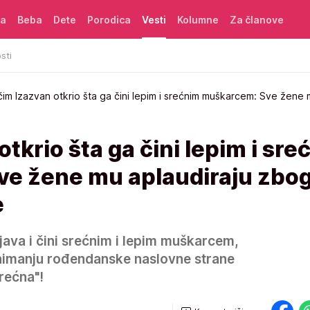
ća
Beba
Dete
Porodica
Vesti
Kolumne
Za članove
sti
čim Izazvan otkrio šta ga čini lepim i srećnim muškarcem: Sve žene
tkrio šta ga čini lepim i sre
e žene mu aplaudiraju zbo
e
njava i čini srećnim i lepim muškarcem,
snimanju rođendanske naslovne strane
rećna"!