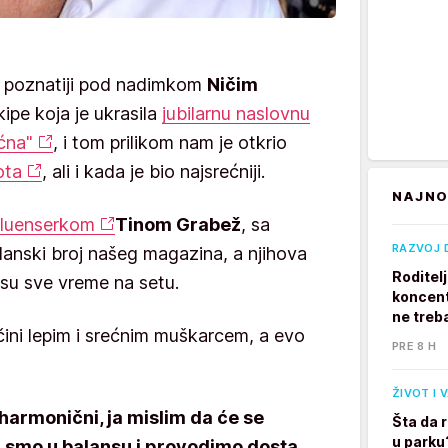
, poznatiji pod nadimkom
Ničim
kipe koja je ukrasila
jubilarnu naslovnu
ćna"
, i tom prilikom nam je otkrio
ota
, ali i kada je bio najsrećniji.
NAJNO
fluenserkom
Tinom Grabež
, sa
RAZVOJ 
danski broj našeg magazina, a njihova
Roditel
li su sve vreme na setu.
koncent
ne treb
čini lepim i srećnim muškarcem, a evo
PRE 8 H
ŽIVOT I 
 harmonični, ja mislim da će se
Šta da 
u parku
da smo u balansu i provodimo dosta