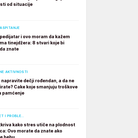
sti od situacije
VASPITANJE
pedijatar i ovo moram da kažem
ima tinejdžera: 8 stvari koje bi
 da znate
NE AKTIVNOSTI
 napravite dečji rođendan, a da ne
irate? Cake koje smanjuju troškove
a pamćenje
ET I PROBLE…
tkriva kako stres utiče na plodnost
a: Ovo morate da znate ako
te bebu