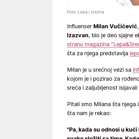
Foto: Lepa i srećna
Influenser
Milan Vučićević
Izazvan
, bio je deo sjajne e
stranu magazina "Lepa&Sre
šta za njega predstavlja
lep
Milan je u srećnoj vezi sa
in
kojom je i pozirao za rođen
sreća i zaljubljenost isijava
Pitali smo Milana šta njega 
šta nam je rekao:
"Pa, kada su odnosi u kući
svako složiti sa time. Ka