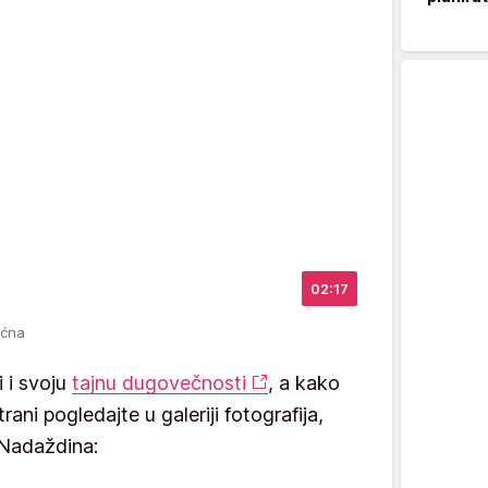
02:17
ećna
i i svoju
tajnu dugovečnosti
, a kako
trani pogledajte u galeriji fotografija,
 Nadaždina: