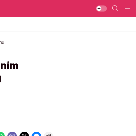
 mu
ćnim
g