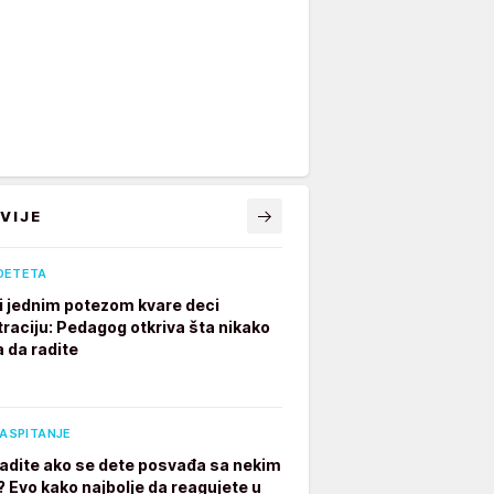
VIJE
DETETA
ji jednim potezom kvare deci
raciju: Pedagog otkriva šta nikako
a da radite
VASPITANJE
radite ako se dete posvađa sa nekim
? Evo kako najbolje da reagujete u