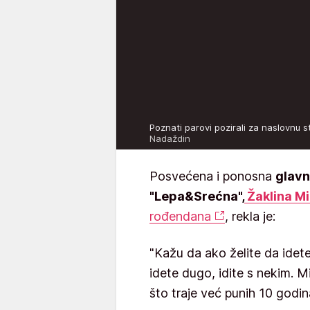
Poznati parovi pozirali za naslovn
Nadaždin
Posvećena i ponosna
glavn
"Lepa&Srećna",
Žaklina Mi
rođendana
, rekla je:
"Kažu da ako želite da idete
idete dugo, idite s nekim. 
što traje već punih 10 godin