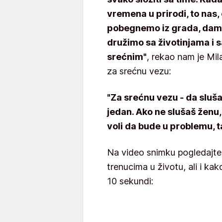
vremena u prirodi, to nas,
pobegnemo iz grada, damo
družimo sa životinjama i s
srećnim"
, rekao nam je Mil
za srećnu vezu:
"Za srećnu vezu - da sluša
jedan. Ako ne slušaš ženu,
voli da bude u problemu, ta
Na video snimku pogledajte 
trenucima u životu, ali i ka
10 sekundi: