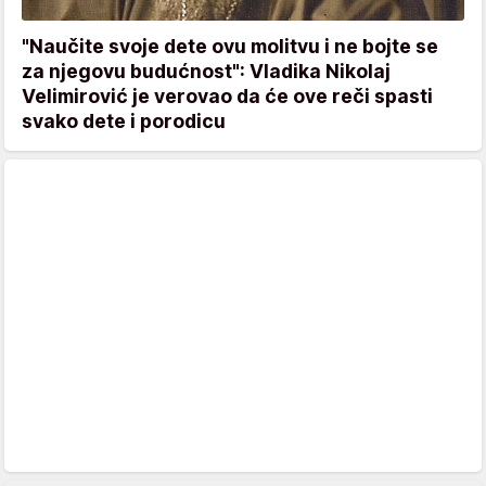
"Naučite svoje dete ovu molitvu i ne bojte se
za njegovu budućnost": Vladika Nikolaj
Velimirović je verovao da će ove reči spasti
svako dete i porodicu