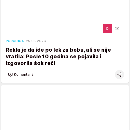
PORODICA
25.05.2026.
Rekla je da ide po lek za bebu, ali se nije
vratila: Posle 10 godina se pojavila i
izgovorila šok reči
Komentariši