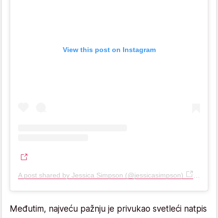
View this post on Instagram
A post shared by Jessica Simpson (@jessicasimpson)
on Jan 
Međutim, najveću pažnju je privukao svetleći natpis