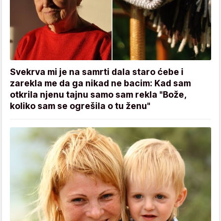
Svekrva mi je na samrti dala staro ćebe i
zarekla me da ga nikad ne bacim: Kad sam
otkrila njenu tajnu samo sam rekla "Bože,
koliko sam se ogrešila o tu ženu"