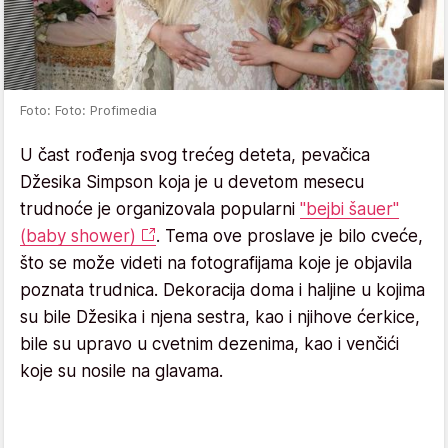
Foto: Foto: Profimedia
U čast rođenja svog trećeg deteta, pevačica
Džesika Simpson koja je u devetom mesecu
trudnoće je organizovala popularni
"bejbi šauer"
(baby shower)
. Tema ove proslave je bilo cveće,
što se može videti na fotografijama koje je objavila
poznata trudnica. Dekoracija doma i haljine u kojima
su bile Džesika i njena sestra, kao i njihove ćerkice,
bile su upravo u cvetnim dezenima, kao i venčići
koje su nosile na glavama.