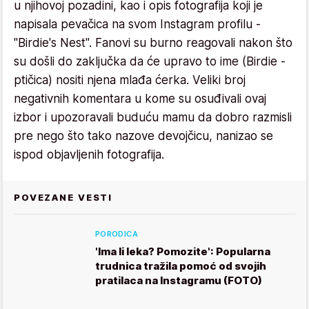
u njihovoj pozadini, kao i opis fotografija koji je
napisala pevačica na svom Instagram profilu -
"Birdie's Nest". Fanovi su burno reagovali nakon što
su došli do zaključka da će upravo to ime (Birdie -
ptičica) nositi njena mlađa ćerka. Veliki broj
negativnih komentara u kome su osuđivali ovaj
izbor i upozoravali buduću mamu da dobro razmisli
pre nego što tako nazove devojčicu, nanizao se
ispod objavljenih fotografija.
POVEZANE VESTI
PORODICA
'Ima li leka? Pomozite': Popularna
trudnica tražila pomoć od svojih
pratilaca na Instagramu (FOTO)