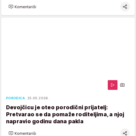
Komentariši
PORODICA
25.05.2026.
Devojčicu je oteo porodični prijatelj:
Pretvarao se da pomaže roditeljima, a njoj
napravio godinu dana pakla
Komentariši