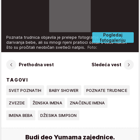
Pogledaj
Poznata trudnica objavila je prelepe fotografije sa proslave
fotogaleriju
darivanja bebe, ali su mnogi njeni pratioci ostali u čudu nakon
što su pročitali neobičan svetleći natpis.
Foto:
Prethodna vest
Sledeća vest
TAGOVI
SVET POZNATIH
BABY SHOWER
POZNATE TRUDNICE
ZVEZDE
ŽENSKA IMENA
ZNAČENJE IMENA
IMENA BEBA
DŽESIKA SIMPSON
Budi deo Yumama zajednice.