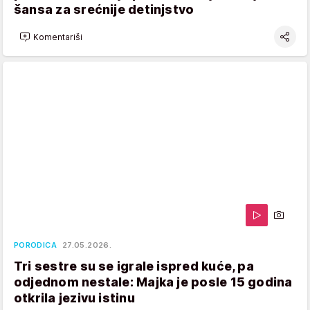
šansa za srećnije detinjstvo
Komentariši
PORODICA
27.05.2026.
Tri sestre su se igrale ispred kuće, pa
odjednom nestale: Majka je posle 15 godina
otkrila jezivu istinu