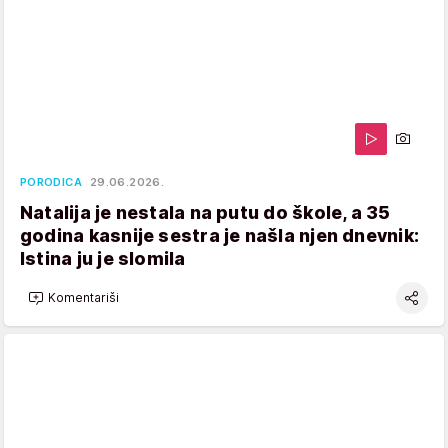
PORODICA
29.06.2026.
Natalija je nestala na putu do škole, a 35
godina kasnije sestra je našla njen dnevnik:
Istina ju je slomila
Komentariši