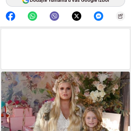
Dodajte Yumama u vaš Google izbor