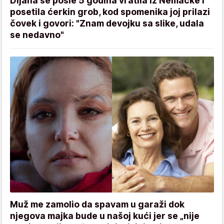
Dijana se posle 5 godina vratila iz Nemačke i
posetila ćerkin grob, kod spomenika joj prilazi
čovek i govori: "Znam devojku sa slike, udala
se nedavno"
Muž me zamolio da spavam u garaži dok
njegova majka bude u našoj kući jer se „nije