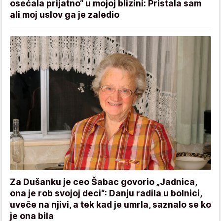
osećala prijatno“ u mojoj blizini: Pristala sam
ali moj uslov ga je zaledio
Za Dušanku je ceo Šabac govorio „Jadnica,
ona je rob svojoj deci“: Danju radila u bolnici,
uveče na njivi, a tek kad je umrla, saznalo se ko
je ona bila