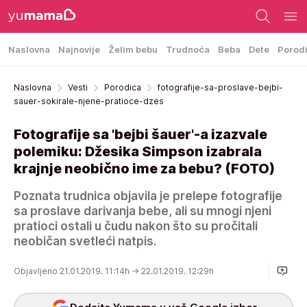
Naslovna
Najnovije
Želim bebu
Trudnoća
Beba
Dete
Porod
Naslovna
Vesti
Porodica
fotografije-sa-proslave-bejbi-
sauer-sokirale-njene-pratioce-dzes
Fotografije sa 'bejbi šauer'-a izazvale
polemiku: Džesika Simpson izabrala
krajnje neobično ime za bebu? (FOTO)
Poznata trudnica objavila je prelepe fotografije
sa proslave darivanja bebe, ali su mnogi njeni
pratioci ostali u čudu nakon što su pročitali
neobičan svetleći natpis.
Objavljeno 21.01.2019. 11:14h
→ 22.01.2019. 12:29h