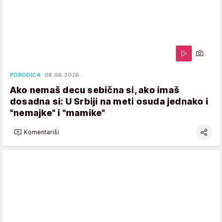
PORODICA
08.06.2026.
Ako nemaš decu sebična si, ako imaš
dosadna si: U Srbiji na meti osuda jednako i
"nemajke" i "mamike"
Komentariši