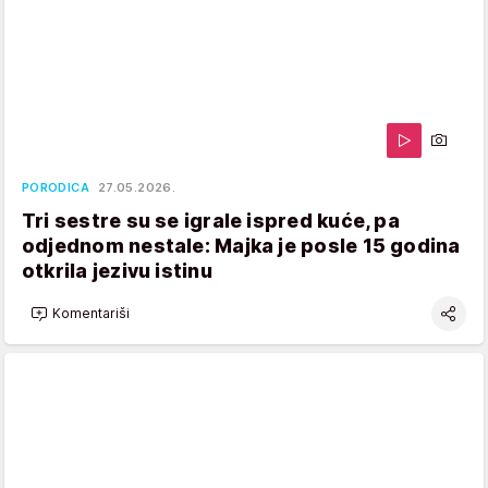
PORODICA
27.05.2026.
Tri sestre su se igrale ispred kuće, pa
odjednom nestale: Majka je posle 15 godina
otkrila jezivu istinu
Komentariši