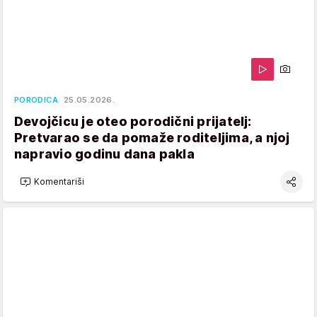
PORODICA
25.05.2026.
Devojčicu je oteo porodični prijatelj:
Pretvarao se da pomaže roditeljima, a njoj
napravio godinu dana pakla
Komentariši