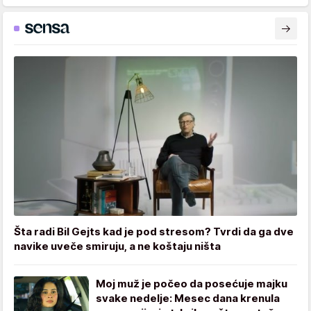
Šta radi Bil Gejts kad je pod stresom? Tvrdi da ga dve
navike uveče smiruju, a ne koštaju ništa
Moj muž je počeo da posećuje majku
svake nedelje: Mesec dana krenula