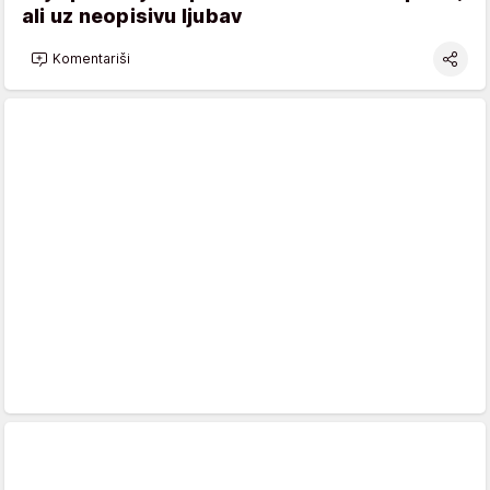
ali uz neopisivu ljubav
Komentariši