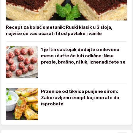
Recept za kolač smetanik: Ruski klasik u 3 sloja,
najviše će vas očarati fil od pavlake i vanile
1 jeftin sastojak dodajte u mleveno
meso i ćufte će biti odlične: Nisu
prezle, brašno, ni luk, iznenadićete se
Prženice od tikvica punjene sirom:
Zaboravljeni recept koji morate da
isprobate