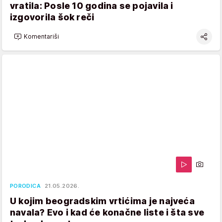
vratila: Posle 10 godina se pojavila i
izgovorila šok reči
Komentariši
PORODICA
21.05.2026.
U kojim beogradskim vrtićima je najveća
navala? Evo i kad će konačne liste i šta sve