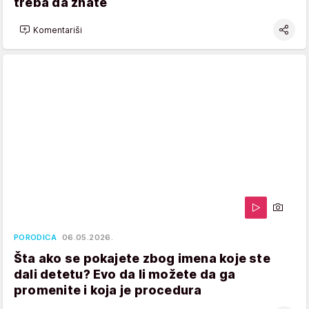
treba da znate
Komentariši
PORODICA
06.05.2026.
Šta ako se pokajete zbog imena koje ste
dali detetu? Evo da li možete da ga
promenite i koja je procedura