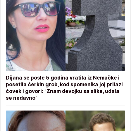
Dijana se posle 5 godina vratila iz Nemačke i
posetila ćerkin grob, kod spomenika joj prilazi
čovek i govori: "Znam devojku sa slike, udala
se nedavno"