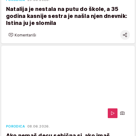
Natalija je nestala na putu do škole, a 35
godina kasnije sestra je našla njen dnevnik:
Istina ju je slomila
Komentariši
PORODICA
08.06.2026.
Ako nemaš decu sebična si, ako imaš