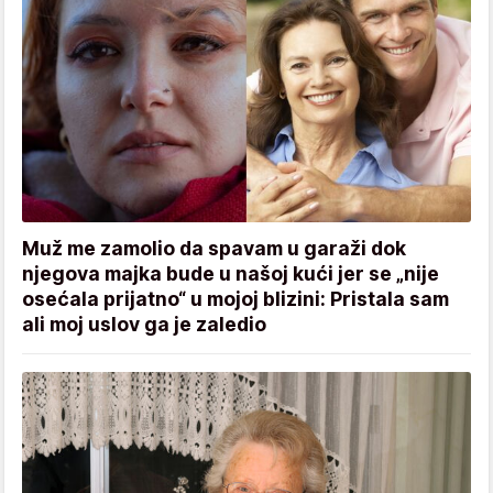
Muž me zamolio da spavam u garaži dok
njegova majka bude u našoj kući jer se „nije
osećala prijatno“ u mojoj blizini: Pristala sam
ali moj uslov ga je zaledio