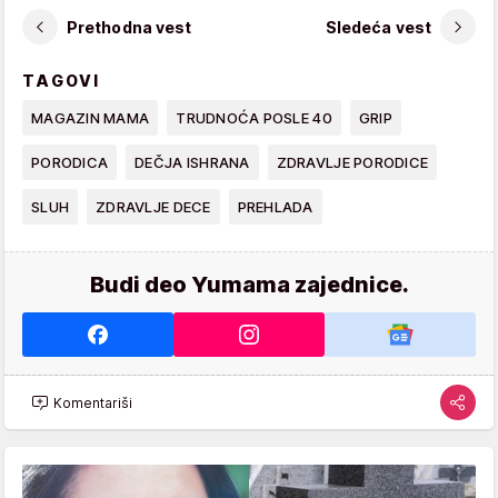
Prethodna vest
Sledeća vest
TAGOVI
MAGAZIN MAMA
TRUDNOĆA POSLE 40
GRIP
PORODICA
DEČJA ISHRANA
ZDRAVLJE PORODICE
SLUH
ZDRAVLJE DECE
PREHLADA
Budi deo Yumama zajednice.
Komentariši