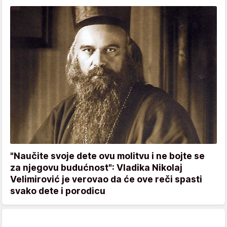
"Naučite svoje dete ovu molitvu i ne bojte se
za njegovu budućnost": Vladika Nikolaj
Velimirović je verovao da će ove reči spasti
svako dete i porodicu