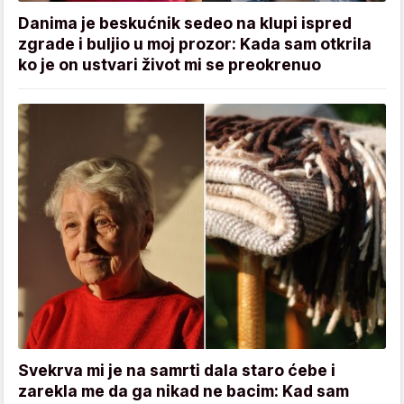
Danima je beskućnik sedeo na klupi ispred
zgrade i buljio u moj prozor: Kada sam otkrila
ko je on ustvari život mi se preokrenuo
Svekrva mi je na samrti dala staro ćebe i
zarekla me da ga nikad ne bacim: Kad sam