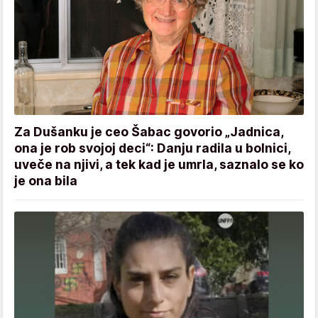
Za Dušanku je ceo Šabac govorio „Jadnica,
ona je rob svojoj deci“: Danju radila u bolnici,
uveče na njivi, a tek kad je umrla, saznalo se ko
je ona bila