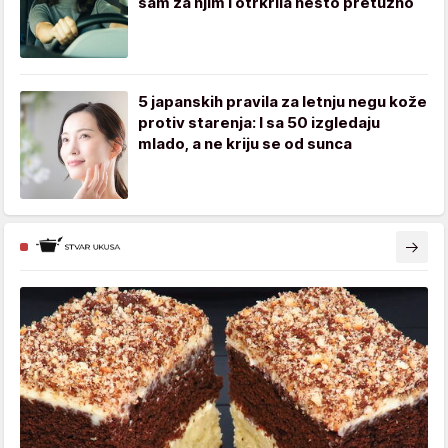
sam za njim i otrkrila nešto pretužno
5 japanskih pravila za letnju negu kože
protiv starenja: I sa 50 izgledaju
mlado, a ne kriju se od sunca