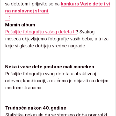
sa detetom i prijavite se na
konkurs Vaše dete i vi
na naslovnoj strani
Mamin album
Pošaljite fotografiju vašeg deteta
! Svakog
meseca objavljujemo fotografije vaših beba, a tri za
koje vi glasate dobijaju vredne nagrade
Neka i vaše dete postane mali maneken
Pošaljite fotografiju svog deteta u atraktivnoj
odevnoj kombinaciji, a mi ćemo je objaviti na dečjim
modnim stranama
Trudnoća nakon 40. godine
Statistika pokazuje da se starosno doba prvorotki