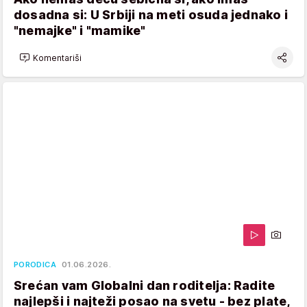
dosadna si: U Srbiji na meti osuda jednako i
"nemajke" i "mamike"
Komentariši
PORODICA
01.06.2026.
Srećan vam Globalni dan roditelja: Radite
najlepši i najteži posao na svetu - bez plate,