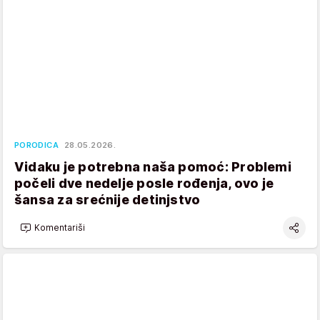
PORODICA
28.05.2026.
Vidaku je potrebna naša pomoć: Problemi
počeli dve nedelje posle rođenja, ovo je
šansa za srećnije detinjstvo
Komentariši