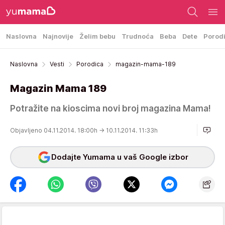
Naslovna
Najnovije
Želim bebu
Trudnoća
Beba
Dete
Porod
Naslovna
Vesti
Porodica
magazin-mama-189
Magazin Mama 189
Potražite na kioscima novi broj magazina Mama!
Objavljeno 04.11.2014. 18:00h
→ 10.11.2014. 11:33h
Dodajte Yumama u vaš Google izbor