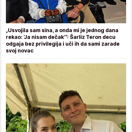
„Usvojila sam sina, a onda mi je jednog dana
rekao: ‘Ja nisam dečak’“: Šarliz Teron decu
odgaja bez privilegija i uči ih da sami zarade
svoj novac