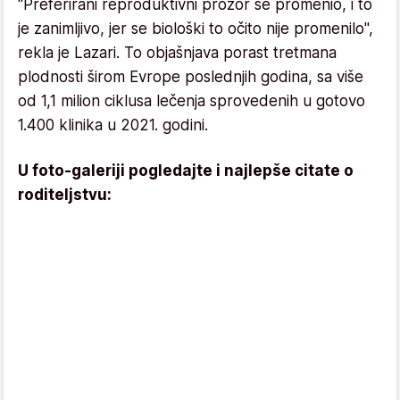
"Preferirani reproduktivni prozor se promenio, i to
je zanimljivo, jer se biološki to očito nije promenilo",
rekla je Lazari. To objašnjava porast tretmana
plodnosti širom Evrope poslednjih godina, sa više
od 1,1 milion ciklusa lečenja sprovedenih u gotovo
1.400 klinika u 2021. godini.
U foto-galeriji pogledajte i najlepše citate o
roditeljstvu: