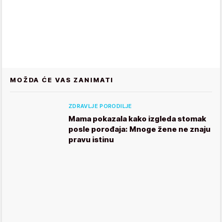
MOŽDA ĆE VAS ZANIMATI
ZDRAVLJE PORODILJE
Mama pokazala kako izgleda stomak
posle porođaja: Mnoge žene ne znaju
pravu istinu