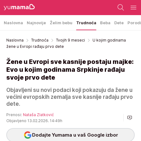
Naslovna
Najnovije
Želim bebu
Trudnoća
Beba
Dete
Porod
Naslovna
Trudnoća
Tvojih 9 meseci
U kojim godinama
žene u Evropi rađaju prvo dete
Žene u Evropi sve kasnije postaju majke:
Evo u kojim godinama Srpkinje rađaju
svoje prvo dete
Objavljeni su novi podaci koji pokazuju da žene u
većini evropskih zemalja sve kasnije rađaju prvo
dete.
Prenosi:
Nataša Zlatković
Objavljeno 13.02.2026. 14:49h
Dodajte Yumama u vaš Google izbor