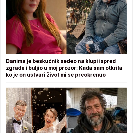
Danima je beskućnik sedeo na klupi ispred
zgrade i buljio u moj prozor: Kada sam otkrila
ko je on ustvari život mi se preokrenuo