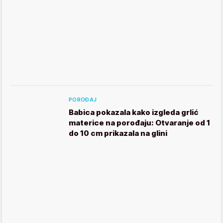
POROĐAJ
Babica pokazala kako izgleda grlić
materice na porođaju: Otvaranje od 1
do 10 cm prikazala na glini