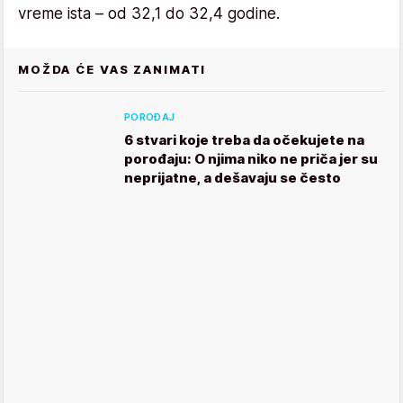
vreme ista – od 32,1 do 32,4 godine.
MOŽDA ĆE VAS ZANIMATI
POROĐAJ
6 stvari koje treba da očekujete na
porođaju: O njima niko ne priča jer su
neprijatne, a dešavaju se često