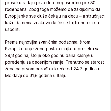
proseku rađaju prvo dete neposredno pre 30.
rođendana. Zbog toga možemo da zaključimo da
Evropljanke sve duže čekaju na decu – a stručnjaci
kažu da nema znakova da će se taj trend uskoro
usporiti.
Prema najnovijim zvaničnim podacima, širom
Evropske unije žene postaju majke u proseku sa
29,8 godina, što je oko godinu dana kasnije u
poređenju sa decenijom ranije. Trenutno se starost
žena na prvom porođaju kreće od 24,7 godina u
Moldaviji do 31,8 godina u Italiji.