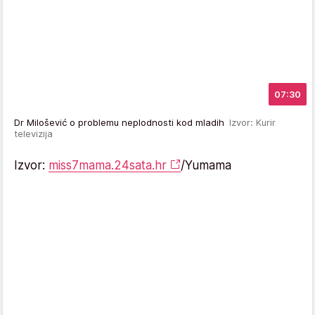
07:30
Dr Milošević o problemu neplodnosti kod mladih
Izvor: Kurir
televizija
Izvor:
miss7mama.24sata.hr
/Yumama