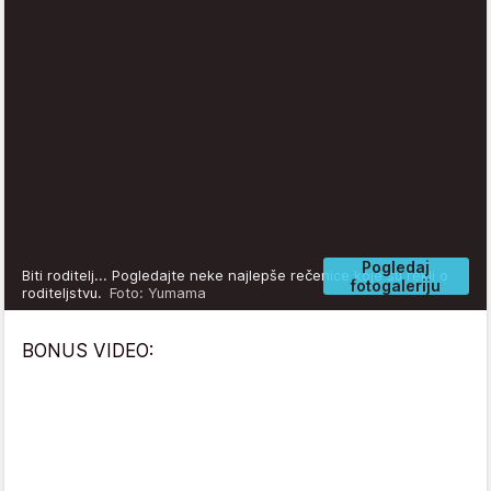
Pogledaj
Biti roditelj... Pogledajte neke najlepše rečenice koje su rekli o
fotogaleriju
roditeljstvu.
Foto: Yumama
BONUS VIDEO: