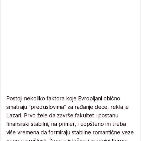
Postoji nekoliko faktora koje Evropljani obično
smatraju "preduslovima" za rađanje dece, rekla je
Lazari. Prvo žele da završe fakultet i postanu
finansijski stabilni, na primer, i uopšteno im treba
više vremena da formiraju stabilne romantične veze
nego u prošlosti. Žene u istočnoj i srednjoj Evropi