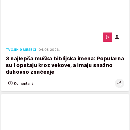
TVOJIH 9 MESECI
04.08.2026.
3 najlepša muška biblijska imena: Popularna
su i opstaju kroz vekove, a imaju snažno
duhovno značenje
Komentariši