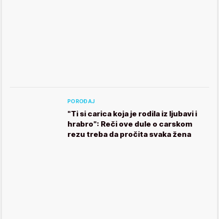
POROĐAJ
"Ti si carica koja je rodila iz ljubavi i
hrabro": Reči ove dule o carskom
rezu treba da pročita svaka žena