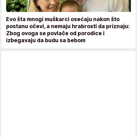
Evo šta mnogi muškarci osećaju nakon što
postanu očevi, a nemaju hrabrosti da priznaju:
Zbog ovoga se povlače od porodice i
izbegavaju da budu sa bebom