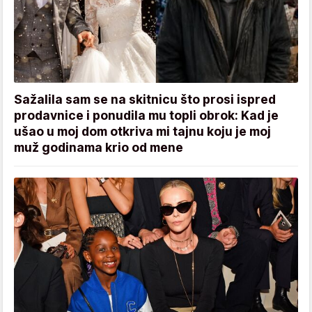
Sažalila sam se na skitnicu što prosi ispred
prodavnice i ponudila mu topli obrok: Kad je
ušao u moj dom otkriva mi tajnu koju je moj
muž godinama krio od mene