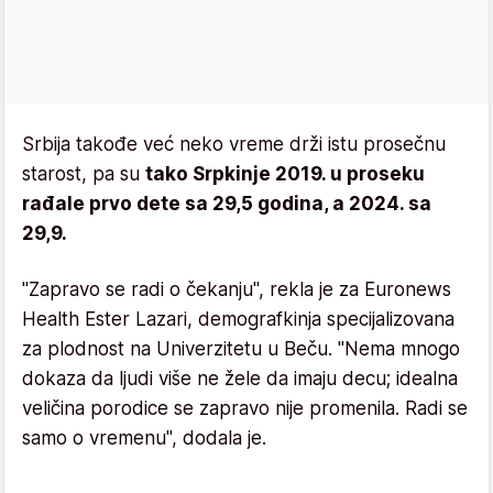
Srbija takođe već neko vreme drži istu prosečnu
starost, pa su
tako Srpkinje 2019. u proseku
rađale prvo dete sa 29,5 godina, a 2024. sa
29,9.
"Zapravo se radi o čekanju", rekla je za Euronews
Health Ester Lazari, demografkinja specijalizovana
za plodnost na Univerzitetu u Beču. "Nema mnogo
dokaza da ljudi više ne žele da imaju decu; idealna
veličina porodice se zapravo nije promenila. Radi se
samo o vremenu", dodala je.