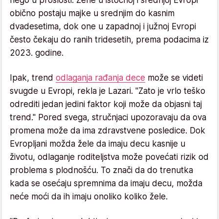
obično postaju majke u srednjim do kasnim
dvadesetima, dok one u zapadnoj i južnoj Evropi
često čekaju do ranih tridesetih, prema podacima iz
2023. godine.
Ipak, trend
odlaganja rađanja dece
može se videti
svugde u Evropi, rekla je Lazari. "Zato je vrlo teško
odrediti jedan jedini faktor koji može da objasni taj
trend." Pored svega, stručnjaci upozoravaju da ova
promena može da ima zdravstvene posledice. Dok
Evropljani možda žele da imaju decu kasnije u
životu, odlaganje roditeljstva može povećati rizik od
problema s plodnošću. To znači da do trenutka
kada se osećaju spremnima da imaju decu, možda
neće moći da ih imaju onoliko koliko žele.