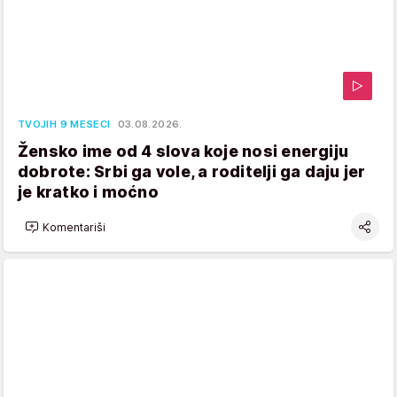
TVOJIH 9 MESECI
03.08.2026.
Žensko ime od 4 slova koje nosi energiju
dobrote: Srbi ga vole, a roditelji ga daju jer
je kratko i moćno
Komentariši