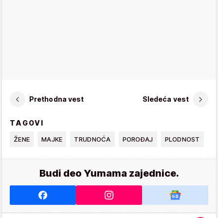
Prethodna vest
Sledeća vest
TAGOVI
ŽENE
MAJKE
TRUDNOĆA
POROĐAJ
PLODNOST
Budi deo Yumama zajednice.