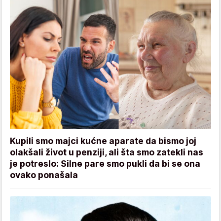
Kupili smo majci kućne aparate da bismo joj
olakšali život u penziji, ali šta smo zatekli nas
je potreslo: Silne pare smo pukli da bi se ona
ovako ponašala