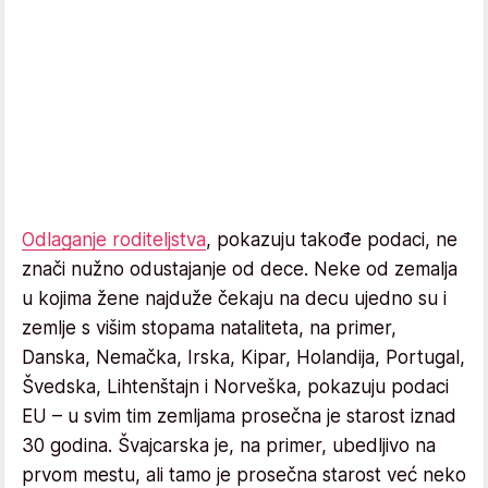
Odlaganje roditeljstva
, pokazuju takođe podaci, ne
znači nužno odustajanje od dece. Neke od zemalja
u kojima žene najduže čekaju na decu ujedno su i
zemlje s višim stopama nataliteta, na primer,
Danska, Nemačka, Irska, Kipar, Holandija, Portugal,
Švedska, Lihtenštajn i Norveška, pokazuju podaci
EU – u svim tim zemljama prosečna je starost iznad
30 godina. Švajcarska je, na primer, ubedljivo na
prvom mestu, ali tamo je prosečna starost već neko