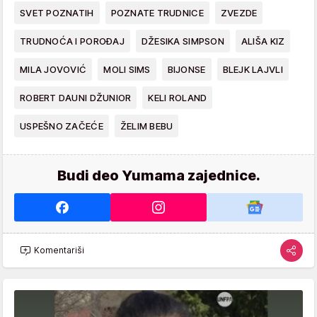
SVET POZNATIH
POZNATE TRUDNICE
ZVEZDE
TRUDNOĆA I POROĐAJ
DŽESIKA SIMPSON
ALIŠA KIZ
MILA JOVOVIĆ
MOLI SIMS
BIJONSE
BLEJK LAJVLI
ROBERT DAUNI DŽUNIOR
KELI ROLAND
USPEŠNO ZAČEĆE
ŽELIM BEBU
Budi deo Yumama zajednice.
Komentariši