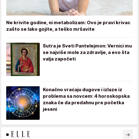
Ne krivite godine, ni metabolizam: Ovo je pravi krivac
zašto se lako gojite, a teško mršavite
Sutra je Sveti Pantelejmon: Vernici mu
se najviše mole za zdravlje, a evo šta
valja započeti
Konačno vraćaju dugove i izlaze iz
problema sa novcem: 4 horoskopska
znaka če da predahnu pre početka
jeseni