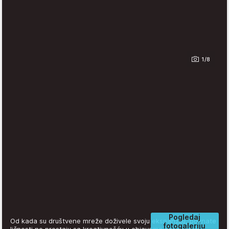
1/8
Pogledaj
Od kada su društvene mreže doživele svoju ekspanziju, poznate
fotogaleriju
ličnosti ne prestaju sa kreativnošću u objavama najsrećnijih