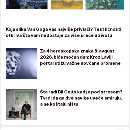
Koja slika Van Goga vas najviše privlači? Test ličnosti
otkriva šta vam nedostaje za više sreće u životu
Za 4 horoskopska znaka 8. avgust
2026. biće moćan dan: Kroz Lavlji
portal stižu važne novčane promene
Šta radi Bil Gejts kad je pod stresom?
Tvrdi da ga dve navike uveče smiruju,
a ne koštaju ništa