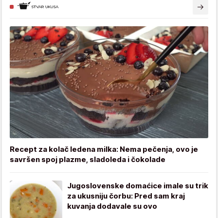
Recept za kolač ledena milka: Nema pečenja, ovo je
savršen spoj plazme, sladoleda i čokolade
Jugoslovenske domaćice imale su trik
za ukusniju čorbu: Pred sam kraj
kuvanja dodavale su ovo