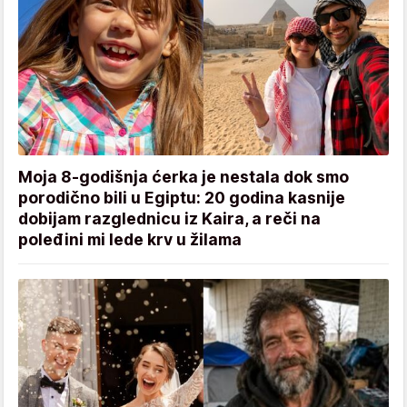
Moja 8-godišnja ćerka je nestala dok smo
porodično bili u Egiptu: 20 godina kasnije
dobijam razglednicu iz Kaira, a reči na
poleđini mi lede krv u žilama