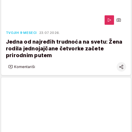
TVOJIH 9 MESECI
23.07.2026.
Jedna od najređih trudnoća na svetu: Žena
rodila jednojajčane četvorke začete
prirodnim putem
Komentariši