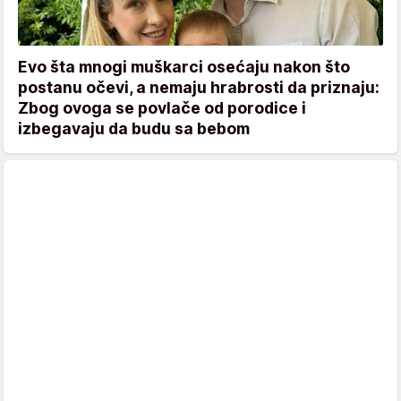
Evo šta mnogi muškarci osećaju nakon što
postanu očevi, a nemaju hrabrosti da priznaju:
Zbog ovoga se povlače od porodice i
izbegavaju da budu sa bebom