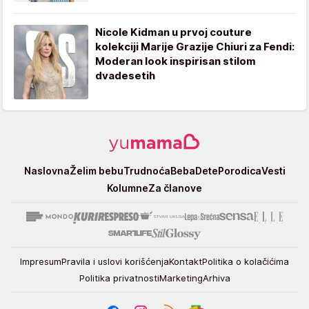
Nicole Kidman u prvoj couture
kolekciji Marije Grazije Chiuri za Fendi:
Moderan look inspirisan stilom
dvadesetih
Yumama
Naslovna
Želim bebu
Trudnoća
Beba
Dete
Porodica
Vesti
Kolumne
Za članove
Impresum
Pravila i uslovi korišćenja
Kontakt
Politika o kolačićima
Politika privatnosti
Marketing
Arhiva