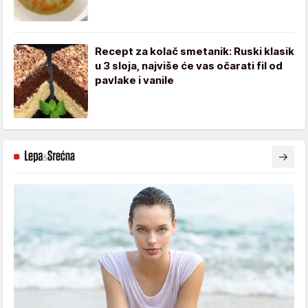
Recept za kolač smetanik: Ruski klasik
u 3 sloja, najviše će vas očarati fil od
pavlake i vanile