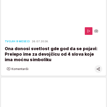
TVOJIH 9 MESECI
26.07.2026.
Ona donosi svetlost gde god da se pojavi:
Prelepo ime za devojčicu od 4 slova koje
ima moćnu simboliku
Komentariši