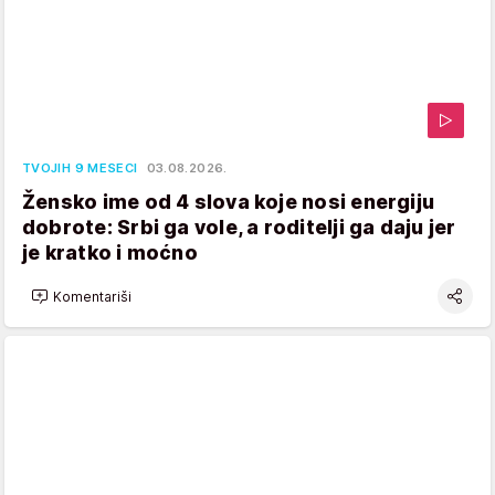
TVOJIH 9 MESECI
03.08.2026.
Žensko ime od 4 slova koje nosi energiju
dobrote: Srbi ga vole, a roditelji ga daju jer
je kratko i moćno
Komentariši