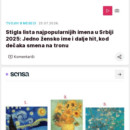
TVOJIH 9 MESECI
23.07.2026.
Stigla lista najpopularnijih imena u Srbiji
2025: Jedno žensko ime i dalje hit, kod
dečaka smena na tronu
Komentariši