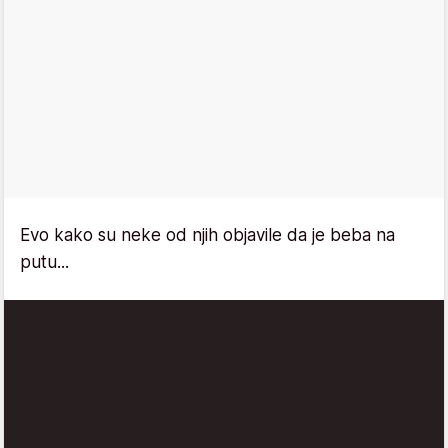
Evo kako su neke od njih objavile da je beba na
putu...