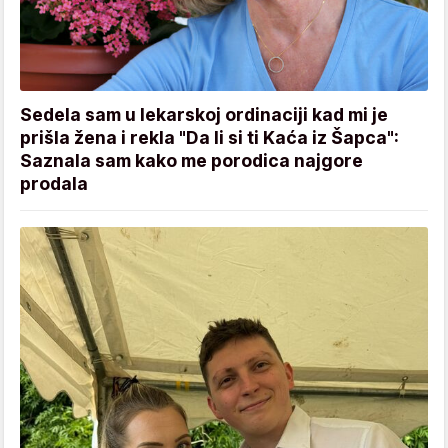
Sedela sam u lekarskoj ordinaciji kad mi je
prišla žena i rekla "Da li si ti Kaća iz Šapca":
Saznala sam kako me porodica najgore
prodala