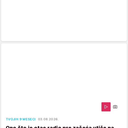
TVOJIH 9 MESECI
03.08.2026.
Ono što je otac radio pre začeća utiče na