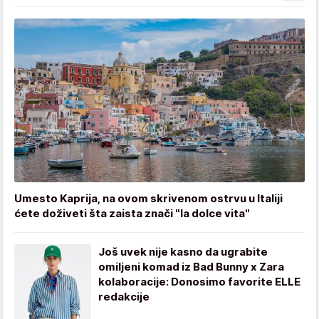
Umesto Kaprija, na ovom skrivenom ostrvu u Italiji
ćete doživeti šta zaista znači "la dolce vita"
Još uvek nije kasno da ugrabite
omiljeni komad iz Bad Bunny x Zara
kolaboracije: Donosimo favorite ELLE
redakcije