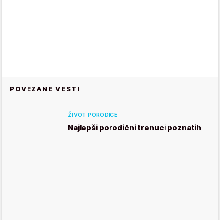
POVEZANE VESTI
ŽIVOT PORODICE
Najlepši porodični trenuci poznatih