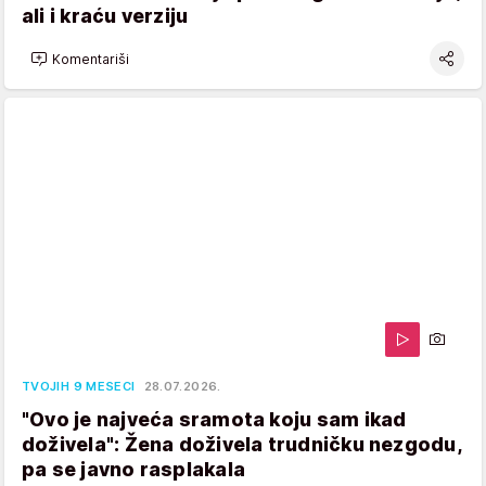
ali i kraću verziju
Komentariši
TVOJIH 9 MESECI
28.07.2026.
"Ovo je najveća sramota koju sam ikad
doživela": Žena doživela trudničku nezgodu,
pa se javno rasplakala