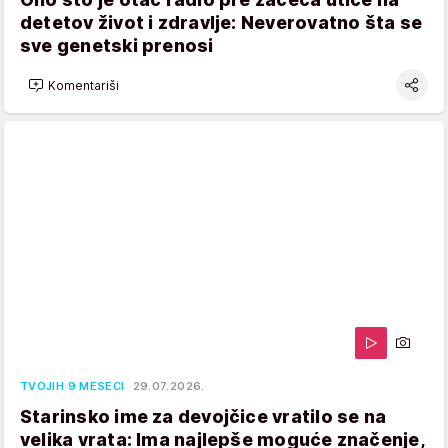
detetov život i zdravlje: Neverovatno šta se
sve genetski prenosi
Komentariši
TVOJIH 9 MESECI
29.07.2026.
Starinsko ime za devojčice vratilo se na
velika vrata: Ima najlepše moguće značenje,