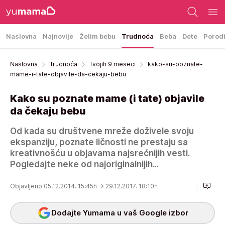
Naslovna
Najnovije
Želim bebu
Trudnoća
Beba
Dete
Porod
Naslovna
Trudnoća
Tvojih 9 meseci
kako-su-poznate-
mame-i-tate-objavile-da-cekaju-bebu
Kako su poznate mame (i tate) objavile
da čekaju bebu
Od kada su društvene mreže doživele svoju
ekspanziju, poznate ličnosti ne prestaju sa
kreativnošću u objavama najsrećnijih vesti.
Pogledajte neke od najoriginalnijih...
Objavljeno 05.12.2014. 15:45h
→ 29.12.2017. 18:10h
Dodajte Yumama u vaš Google izbor