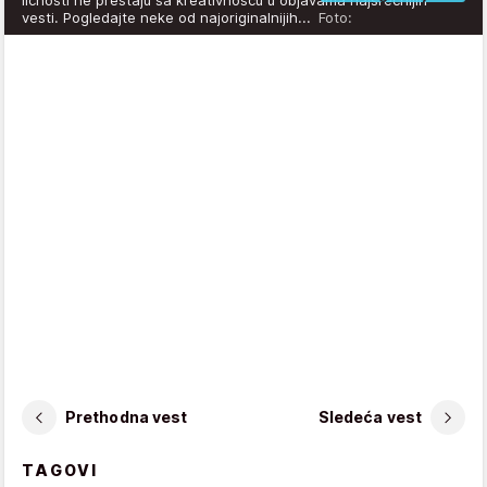
vesti. Pogledajte neke od najoriginalnijih...
Foto:
Prethodna vest
Sledeća vest
TAGOVI