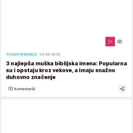
TVOJIH 9 MESECI
04.08.2026.
3 najlepša muška biblijska imena: Popularna
su i opstaju kroz vekove, a imaju snažno
duhovno značenje
Komentariši