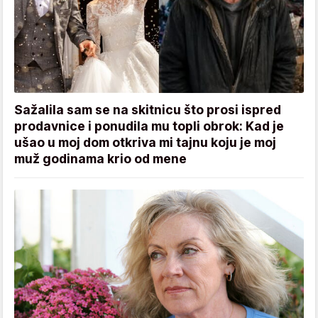
Sažalila sam se na skitnicu što prosi ispred
prodavnice i ponudila mu topli obrok: Kad je
ušao u moj dom otkriva mi tajnu koju je moj
muž godinama krio od mene