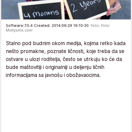
Software:7.0.4 Created: 2014:09:29 16:10:30
Foto: Foto:
Mollysims.com
Stalno pod budnim okom medija, kojima retko kada
nešto promakne, poznate ličnosti, koje treba da se
ostvare u ulozi roditelja, često se utrkuju ko će da
bude maštovitiji i originalniji u deljenju ličnih
informacijama sa javnošu i obožavaocima.