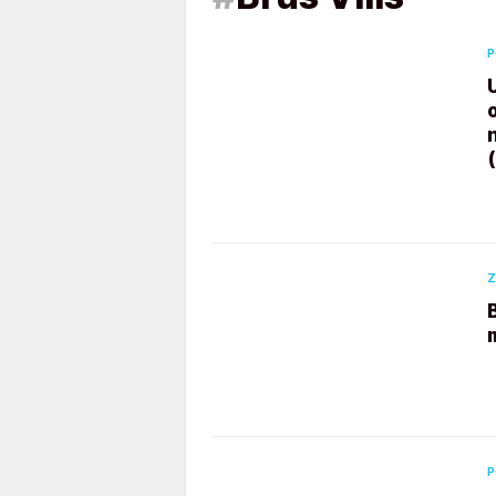
P
Z
P