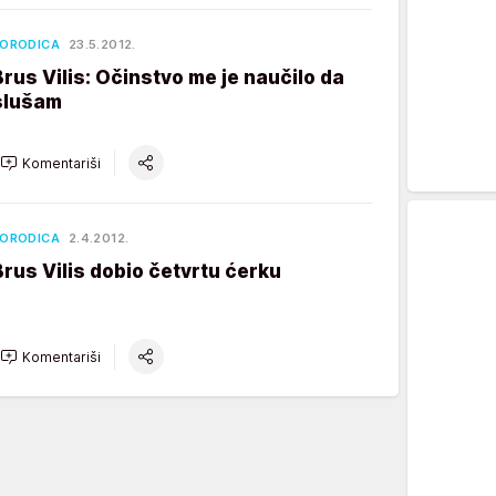
ORODICA
23.5.2012.
Brus Vilis: Očinstvo me je naučilo da
slušam
Komentariši
ORODICA
2.4.2012.
Brus Vilis dobio četvrtu ćerku
Komentariši