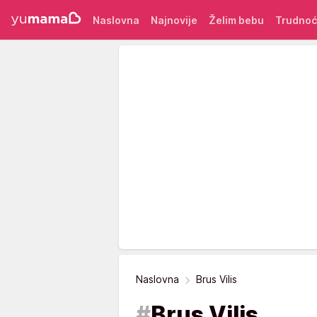
Naslovna
Najnovije
Želim bebu
Trudno
Naslovna
Brus Vilis
#
Brus Vilis