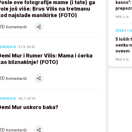
Posle ove fotografije mame (i tate) ga
kasno":
prepozn
vole još više: Brus Vilis na tretmanu
kod najslađe manikirke (FOTO)
PRE 2 H
Komentariši
ŽIVOT I 
5 loših
senku na
ORODICA
27.5.2015.
svesni
Demi Mur i Rumer Vilis: Mama i ćerka
PRE 3 H
kao bliznakinje! (FOTO)
Komentariši
ORODICA
24.7.2014.
Demi Mur uskoro baka?
Komentariši