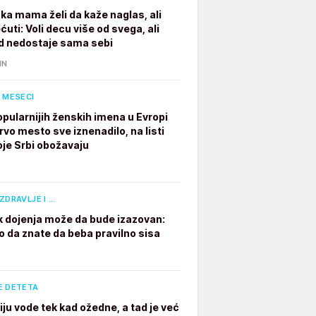
ka mama želi da kaže naglas, ali
ćuti: Voli decu više od svega, ali
 nedostaje sama sebi
IN
 MESECI
opularnijih ženskih imena u Evropi
rvo mesto sve iznenadilo, na listi
oje Srbi obožavaju
ZDRAVLJE I …
 dojenja može da bude izazovan:
o da znate da beba pravilno sisa
E DETETA
iju vode tek kad ožedne, a tad je već