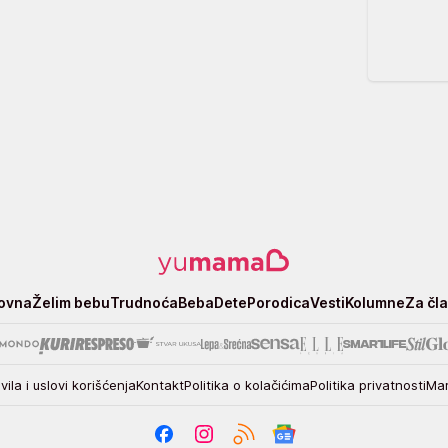
ovna
Želim bebu
Trudnoća
Beba
Dete
Porodica
Vesti
Kolumne
Za čl
vila i uslovi korišćenja
Kontakt
Politika o kolačićima
Politika privatnosti
Mar