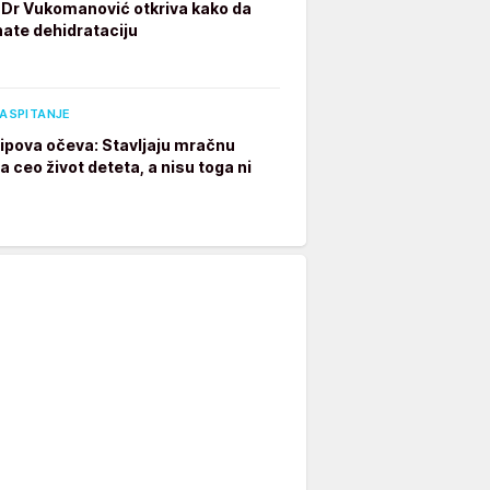
 Dr Vukomanović otkriva kako da
ate dehidrataciju
VASPITANJE
 tipova očeva: Stavljaju mračnu
 ceo život deteta, a nisu toga ni