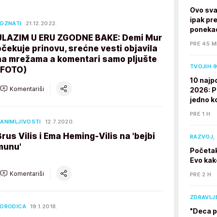
Ovo sva
ipak pre
OZNATI
21.12.2022.
ponekad
ULAZIM U ERU ZGODNE BAKE: Demi Mur
PRE 45 M
očekuje prinovu, srećne vesti objavila
na mrežama a komentari samo pljušte
TVOJIH 9
(FOTO)
10 najp
Komentariši
2026: P
jedno k
PRE 1 H
ANIMLJIVOSTI
12.7.2020.
Brus Vilis i Ema Heming-Vilis na 'bejbi
RAZVOJ, 
munu'
Početak
Evo kak
Komentariši
PRE 2 H
ZDRAVLJ
ORODICA
19.1.2018.
"Deca p