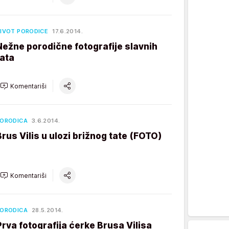
IVOT PORODICE
17.6.2014.
Nežne porodične fotografije slavnih
tata
Komentariši
ORODICA
3.6.2014.
Brus Vilis u ulozi brižnog tate (FOTO)
Komentariši
ORODICA
28.5.2014.
Prva fotografija ćerke Brusa Vilisa