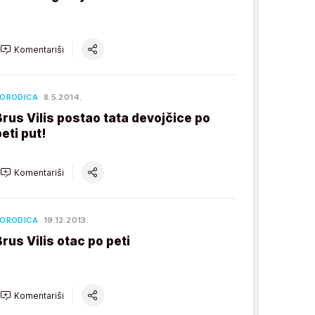
Komentariši
ORODICA
8.5.2014.
Brus Vilis postao tata devojčice po
peti put!
Komentariši
ORODICA
19.12.2013.
Brus Vilis otac po peti
Komentariši