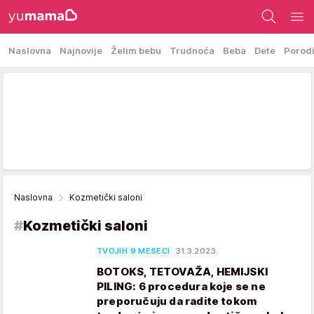
Naslovna
Najnovije
Želim bebu
Trudnoća
Beba
Dete
Porod
Naslovna
Kozmetički saloni
#
Kozmetički saloni
TVOJIH 9 MESECI
31.3.2023.
BOTOKS, TETOVAŽA, HEMIJSKI
PILING: 6 procedura koje se ne
preporučuju da radite tokom