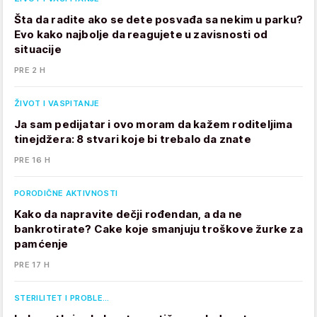
Šta da radite ako se dete posvađa sa nekim u parku?
Evo kako najbolje da reagujete u zavisnosti od
situacije
PRE 2 H
ŽIVOT I VASPITANJE
Ja sam pedijatar i ovo moram da kažem roditeljima
tinejdžera: 8 stvari koje bi trebalo da znate
PRE 16 H
PORODIČNE AKTIVNOSTI
Kako da napravite dečji rođendan, a da ne
bankrotirate? Cake koje smanjuju troškove žurke za
pamćenje
PRE 17 H
STERILITET I PROBLE…