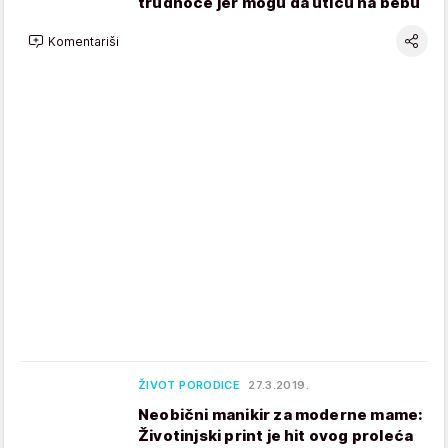
trudnoće jer mogu da utiču na bebu
Komentariši
ŽIVOT PORODICE
27.3.2019.
Neobični manikir za moderne mame:
Životinjski print je hit ovog proleća