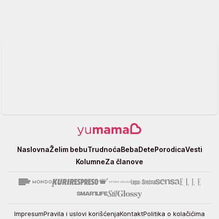
Yumama
Naslovna
Želim bebu
Trudnoća
Beba
Dete
Porodica
Vesti
Kolumne
Za članove
Impresum
Pravila i uslovi korišćenja
Kontakt
Politika o kolačićima