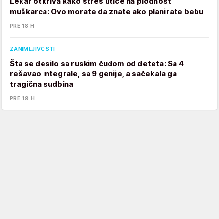
Lekar otkriva kako stres utiče na plodnost
muškarca: Ovo morate da znate ako planirate bebu
PRE 18 H
ZANIMLJIVOSTI
Šta se desilo sa ruskim čudom od deteta: Sa 4
rešavao integrale, sa 9 genije, a sačekala ga
tragična sudbina
PRE 19 H