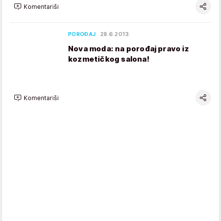
Komentariši
POROĐAJ
28.6.2013.
Nova moda: na porođaj pravo iz
kozmetičkog salona!
Komentariši