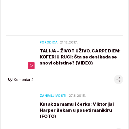
PORODICA
21.12.2017.
TALIJA - ŽIVOT UŽIVO, CARPE DIEM:
KOFERI U RUCI: Šta se desi kada se
snovi obistine? (VIDEO)
Komentariši
ZANIMLJIVOSTI
27.8.2015.
Kutak za mamu i ćerku: Viktorija i
Harper Bekam u poseti manikiru
(FOTO)