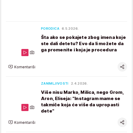
PORODICA
6.5.2026.
Šta ako se pokajete zbog imena koje
ste dali detetu? Evo da li možete da
ga promenite i koja je procedura
Komentariši
ZANIMLJIVOSTI
2.4.2026.
Više nisu Marko, Milica, nego Grom,
Aron, Eliseja: "Instagram mame se
takmiče koja će više da upropasti
dete"
Komentariši