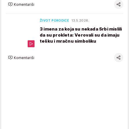
Komentariši
ŽIVOT PORODICE
13.5.2026.
3 imena za koja su nekada Srbi mislili
da su prokleta: Verovali su da imaju
tešku i mračnu simboliku
Komentariši