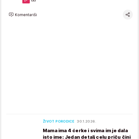
Komentariši
ŽIVOT PORODICE
30.1.2026.
Mama ima 4 ćerke i svima im je dala
isto ime: Jedan detalj celu priču čini