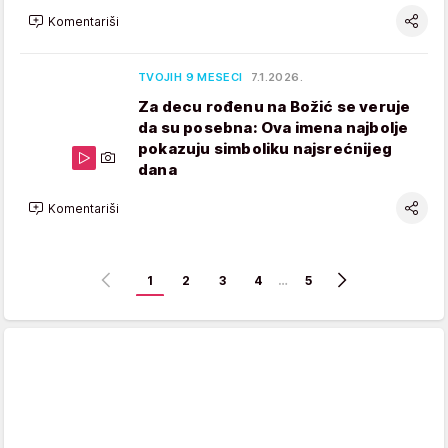
Komentariši
TVOJIH 9 MESECI
7.1.2026.
Za decu rođenu na Božić se veruje
da su posebna: Ova imena najbolje
pokazuju simboliku najsrećnijeg
dana
Komentariši
1
2
3
4
…
5