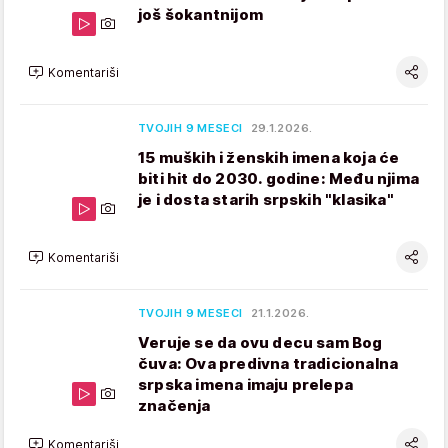
još šokantnijom
Komentariši
TVOJIH 9 MESECI
29.1.2026.
15 muških i ženskih imena koja će
biti hit do 2030. godine: Među njima
je i dosta starih srpskih "klasika"
Komentariši
TVOJIH 9 MESECI
21.1.2026.
Veruje se da ovu decu sam Bog
čuva: Ova predivna tradicionalna
srpska imena imaju prelepa
značenja
Komentariši