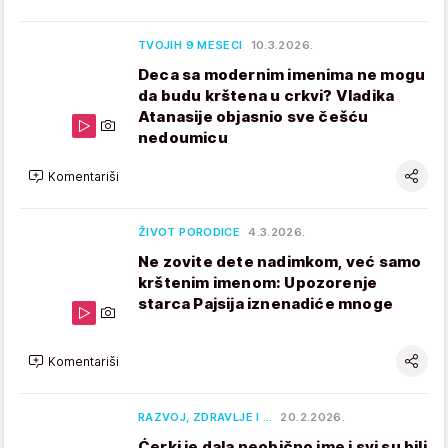
TVOJIH 9 MESECI
10.3.2026.
Deca sa modernim imenima ne mogu
da budu krštena u crkvi? Vladika
Atanasije objasnio sve češću
nedoumicu
Komentariši
ŽIVOT PORODICE
4.3.2026.
Ne zovite dete nadimkom, već samo
krštenim imenom: Upozorenje
starca Pajsija iznenadiće mnoge
Komentariši
RAZVOJ, ZDRAVLJE I …
20.2.2026.
Ćerki je dala neobično ime i svi su bili