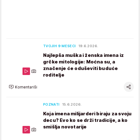
TVOJIH 9 MESECI
19.6.2026.
Najlepša muška i ženska imena iz
grčke mitologije: Moćna su, a
značenje će oduševiti buduće
roditelje
Komentariši
POZNATI
15.6.2026.
Koja imena milijarderi biraju za svoju
decu? Evo ko se drži tradicije, a ko
smišlja novotarije