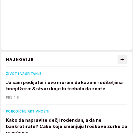
NAJNOVIJE
ŽIVOT I VASPITANJE
Ja sam pedijatar i ovo moram da kažem roditeljima
tinejdžera: 8 stvari koje bi trebalo da znate
PRE 4 H
PORODIČNE AKTIVNOSTI
Kako da napravite dečji rođendan, a da ne
bankrotirate? Cake koje smanjuju troškove žurke za
pamćenje