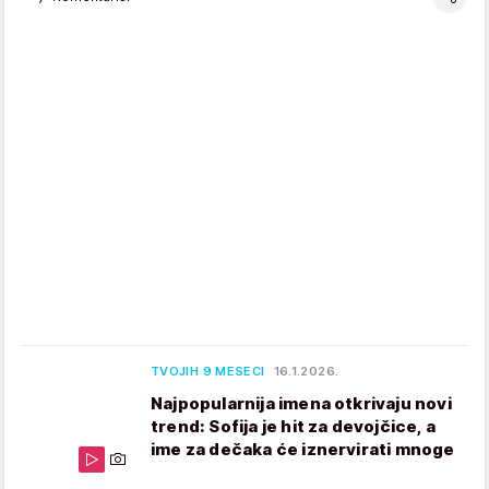
TVOJIH 9 MESECI
16.1.2026.
Najpopularnija imena otkrivaju novi
trend: Sofija je hit za devojčice, a
ime za dečaka će iznervirati mnoge