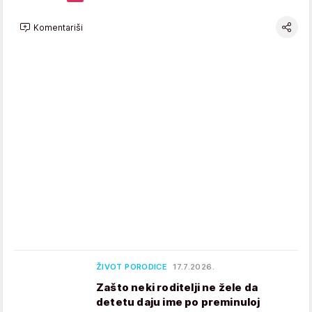
Komentariši
ŽIVOT PORODICE
17.7.2026.
Zašto neki roditelji ne žele da
detetu daju ime po preminuloj