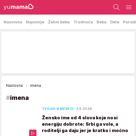
Naslovna
Najnovije
Želim bebu
Trudnoća
Beba
Dete
Porod
Naslovna
imena
#
imena
TVOJIH 9 MESECI
3.8.2026.
Žensko ime od 4 slova koje nosi
energiju dobrote: Srbi ga vole, a
roditelji ga daju jer je kratko i moćno