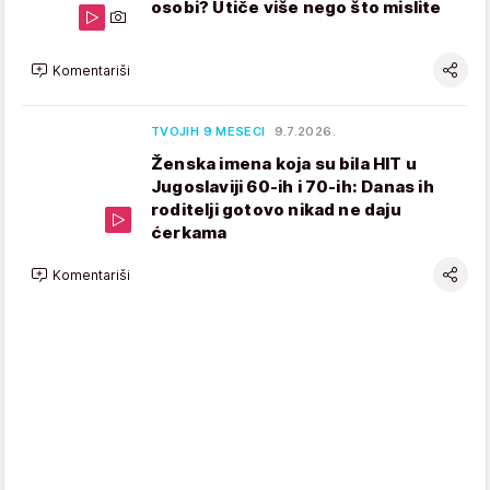
osobi? Utiče više nego što mislite
Komentariši
TVOJIH 9 MESECI
9.7.2026.
Ženska imena koja su bila HIT u
Jugoslaviji 60-ih i 70-ih: Danas ih
roditelji gotovo nikad ne daju
ćerkama
Komentariši