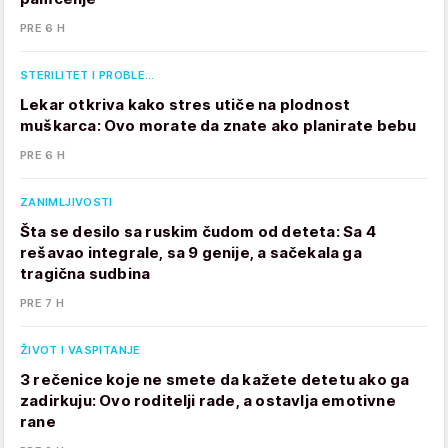
PRE 6 H
STERILITET I PROBLE…
Lekar otkriva kako stres utiče na plodnost
muškarca: Ovo morate da znate ako planirate bebu
PRE 6 H
ZANIMLJIVOSTI
Šta se desilo sa ruskim čudom od deteta: Sa 4
rešavao integrale, sa 9 genije, a sačekala ga
tragična sudbina
PRE 7 H
ŽIVOT I VASPITANJE
3 rečenice koje ne smete da kažete detetu ako ga
zadirkuju: Ovo roditelji rade, a ostavlja emotivne
rane