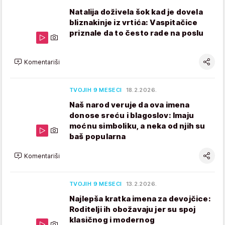
Natalija doživela šok kad je dovela
bliznakinje iz vrtića: Vaspitačice
priznale da to često rade na poslu
Komentariši
TVOJIH 9 MESECI
18.2.2026.
Naš narod veruje da ova imena
donose sreću i blagoslov: Imaju
moćnu simboliku, a neka od njih su
baš popularna
Komentariši
TVOJIH 9 MESECI
13.2.2026.
Najlepša kratka imena za devojčice:
Roditelji ih obožavaju jer su spoj
klasičnog i modernog