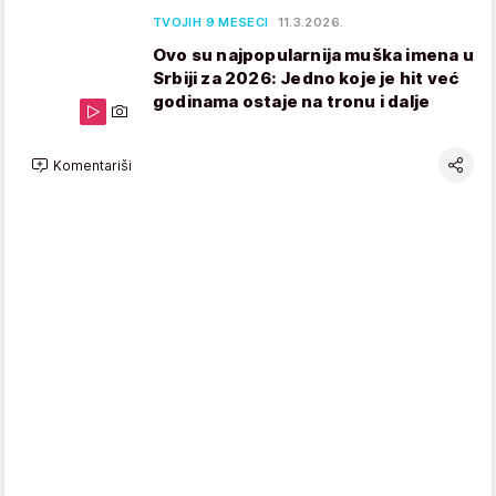
TVOJIH 9 MESECI
11.3.2026.
Ovo su najpopularnija muška imena u
Srbiji za 2026: Jedno koje je hit već
godinama ostaje na tronu i dalje
Komentariši