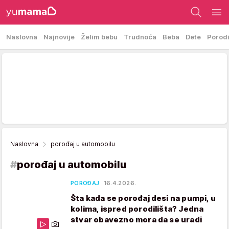
Naslovna
Najnovije
Želim bebu
Trudnoća
Beba
Dete
Porod
Naslovna
porođaj u automobilu
#
porođaj u automobilu
POROĐAJ
16.4.2026.
Šta kada se porođaj desi na pumpi, u
kolima, ispred porodilišta? Jedna
stvar obavezno mora da se uradi