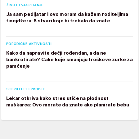
ŽIVOT I VASPITANJE
Ja sam pedijatar i ovo moram da kažem roditeljima
tinejdžera: 8 stvari koje bi trebalo da znate
PORODIČNE AKTIVNOSTI
Kako da napravite dečji rođendan, a da ne
bankrotirate? Cake koje smanjuju troškove žurke za
pamćenje
STERILITET I PROBLE…
Lekar otkriva kako stres utiče na plodnost
muškarca: Ovo morate da znate ako planirate bebu