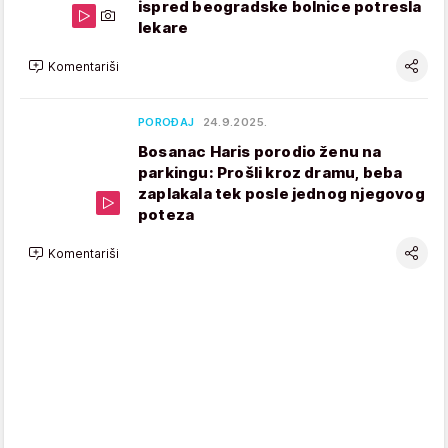
ispred beogradske bolnice potresla
lekare
Komentariši
POROĐAJ
24.9.2025.
Bosanac Haris porodio ženu na
parkingu: Prošli kroz dramu, beba
zaplakala tek posle jednog njegovog
poteza
Komentariši