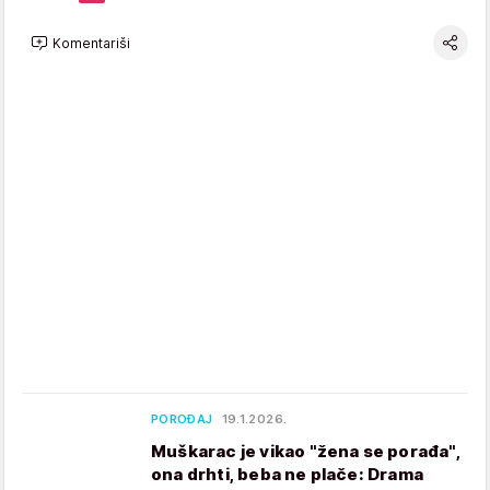
Komentariši
POROĐAJ
19.1.2026.
Muškarac je vikao "žena se porađa",
ona drhti, beba ne plače: Drama