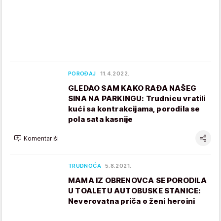
POROĐAJ
11.4.2022.
GLEDAO SAM KAKO RAĐA NAŠEG
SINA NA PARKINGU: Trudnicu vratili
kući sa kontrakcijama, porodila se
pola sata kasnije
Komentariši
TRUDNOĆA
5.8.2021.
MAMA IZ OBRENOVCA SE PORODILA
U TOALETU AUTOBUSKE STANICE:
Neverovatna priča o ženi heroini