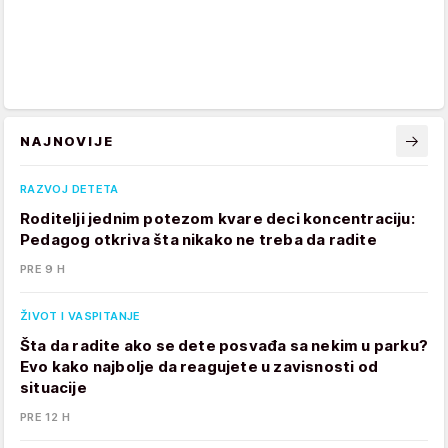
NAJNOVIJE
RAZVOJ DETETA
Roditelji jednim potezom kvare deci koncentraciju:
Pedagog otkriva šta nikako ne treba da radite
PRE 9 H
ŽIVOT I VASPITANJE
Šta da radite ako se dete posvađa sa nekim u parku?
Evo kako najbolje da reagujete u zavisnosti od
situacije
PRE 12 H