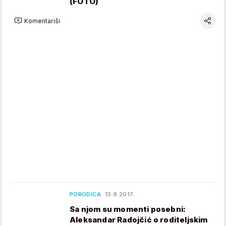
(FOTO)
Komentariši
PORODICA
13.9.2017.
Sa njom su momenti posebni:
Aleksandar Radojčić o roditeljskim