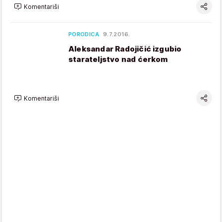
Komentariši
PORODICA
9.7.2016.
Aleksandar Radojičić izgubio
starateljstvo nad ćerkom
Komentariši