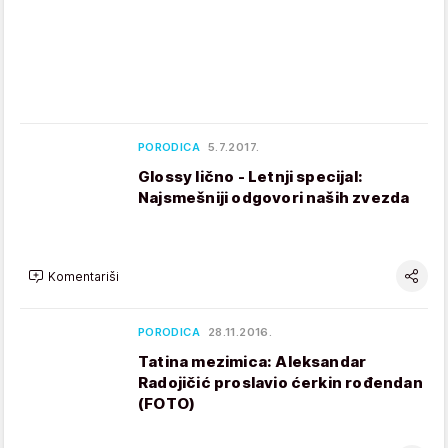
PORODICA
5.7.2017.
Glossy lično - Letnji specijal:
Najsmešniji odgovori naših zvezda
Komentariši
PORODICA
28.11.2016.
Tatina mezimica: Aleksandar
Radojičić proslavio ćerkin rođendan
(FOTO)