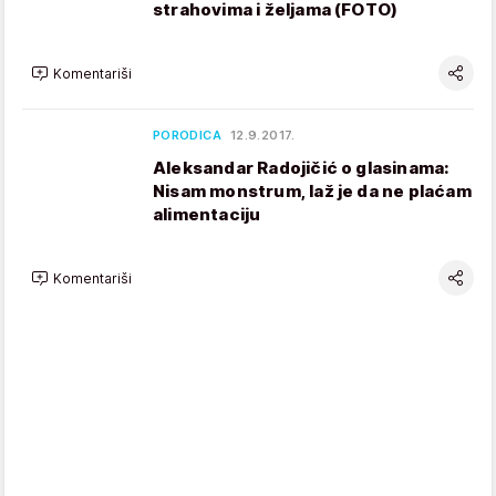
strahovima i željama (FOTO)
Komentariši
PORODICA
12.9.2017.
Aleksandar Radojičić o glasinama:
Nisam monstrum, laž je da ne plaćam
alimentaciju
Komentariši