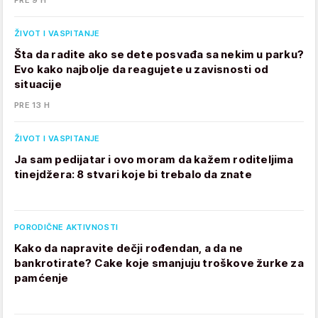
PRE 9 H
ŽIVOT I VASPITANJE
Šta da radite ako se dete posvađa sa nekim u parku?
Evo kako najbolje da reagujete u zavisnosti od
situacije
PRE 13 H
ŽIVOT I VASPITANJE
Ja sam pedijatar i ovo moram da kažem roditeljima
tinejdžera: 8 stvari koje bi trebalo da znate
PORODIČNE AKTIVNOSTI
Kako da napravite dečji rođendan, a da ne
bankrotirate? Cake koje smanjuju troškove žurke za
pamćenje