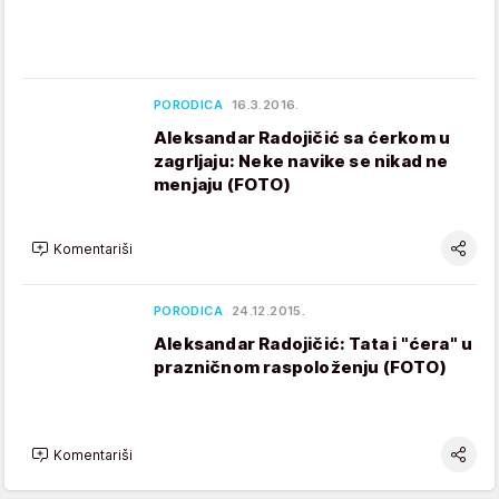
PORODICA
16.3.2016.
Aleksandar Radojičić sa ćerkom u
zagrljaju: Neke navike se nikad ne
menjaju (FOTO)
Komentariši
PORODICA
24.12.2015.
Aleksandar Radojičić: Tata i "ćera" u
prazničnom raspoloženju (FOTO)
Komentariši