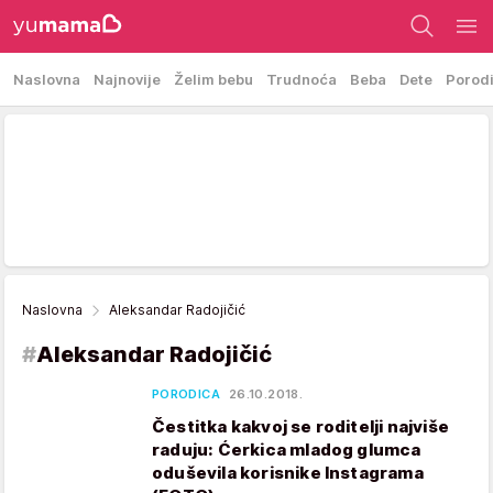
Naslovna
Najnovije
Želim bebu
Trudnoća
Beba
Dete
Porod
Naslovna
Aleksandar Radojičić
#
Aleksandar Radojičić
PORODICA
26.10.2018.
Čestitka kakvoj se roditelji najviše
raduju: Ćerkica mladog glumca
oduševila korisnike Instagrama