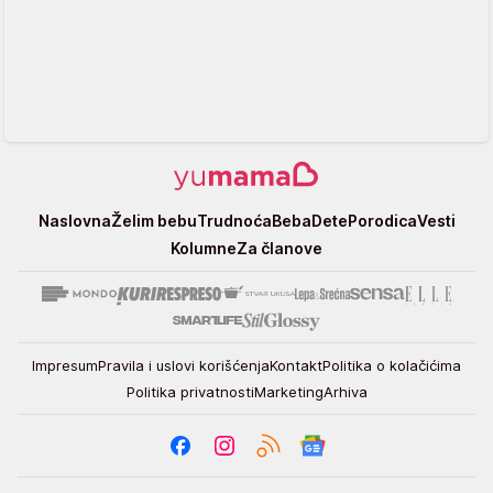
Yumama
Naslovna
Želim bebu
Trudnoća
Beba
Dete
Porodica
Vesti
Kolumne
Za članove
Impresum
Pravila i uslovi korišćenja
Kontakt
Politika o kolačićima
Politika privatnosti
Marketing
Arhiva