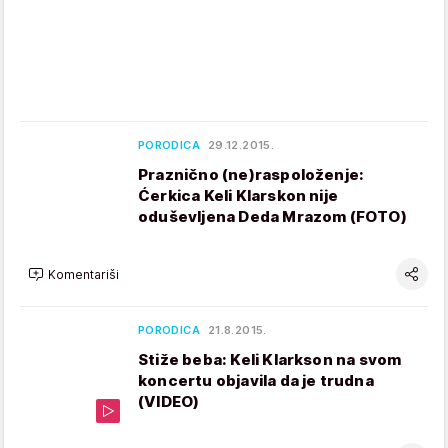
PORODICA
29.12.2015.
Praznično (ne)raspoloženje:
Ćerkica Keli Klarskon nije
oduševljena Deda Mrazom (FOTO)
Komentariši
PORODICA
21.8.2015.
Stiže beba: Keli Klarkson na svom
koncertu objavila da je trudna
(VIDEO)