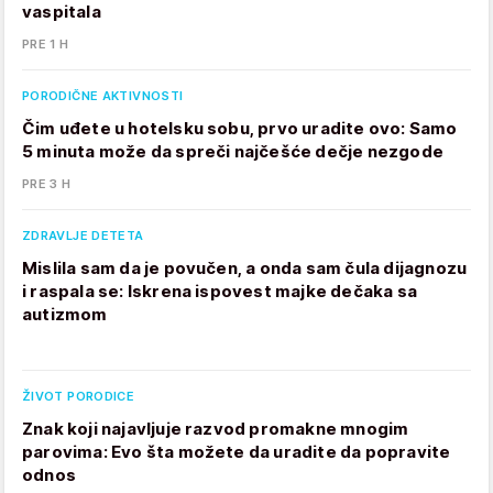
vaspitala
PRE 1 H
PORODIČNE AKTIVNOSTI
Čim uđete u hotelsku sobu, prvo uradite ovo: Samo
5 minuta može da spreči najčešće dečje nezgode
PRE 3 H
ZDRAVLJE DETETA
Mislila sam da je povučen, a onda sam čula dijagnozu
i raspala se: Iskrena ispovest majke dečaka sa
autizmom
ŽIVOT PORODICE
Znak koji najavljuje razvod promakne mnogim
parovima: Evo šta možete da uradite da popravite
odnos