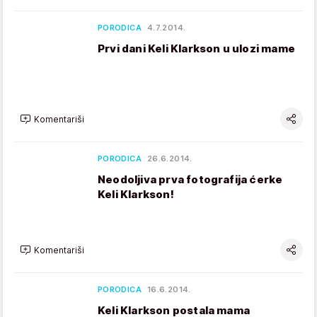
PORODICA
4.7.2014.
Prvi dani Keli Klarkson u ulozi mame
Komentariši
PORODICA
26.6.2014.
Neodoljiva prva fotografija ćerke
Keli Klarkson!
Komentariši
PORODICA
16.6.2014.
Keli Klarkson postala mama