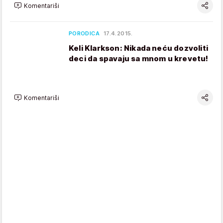
Komentariši
PORODICA
17.4.2015.
Keli Klarkson: Nikada neću dozvoliti
deci da spavaju sa mnom u krevetu!
Komentariši