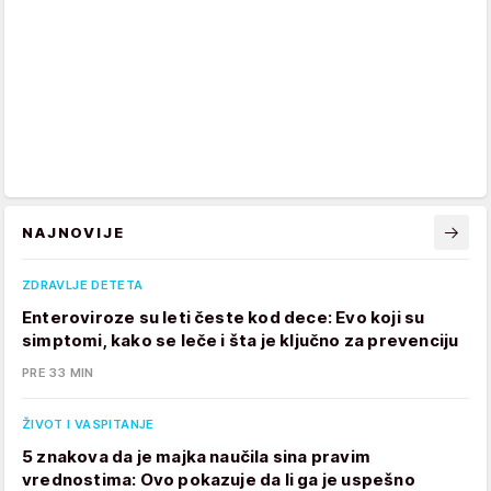
NAJNOVIJE
ZDRAVLJE DETETA
Enteroviroze su leti česte kod dece: Evo koji su
simptomi, kako se leče i šta je ključno za prevenciju
PRE 33 MIN
ŽIVOT I VASPITANJE
5 znakova da je majka naučila sina pravim
vrednostima: Ovo pokazuje da li ga je uspešno