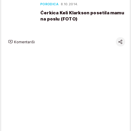
PORODICA
8.10.2014.
Ćerkica Keli Klarkson posetila mamu
na poslu (FOTO)
Komentariši