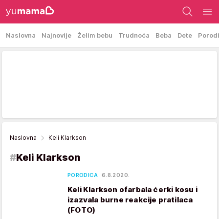
Naslovna
Najnovije
Želim bebu
Trudnoća
Beba
Dete
Porod
Naslovna
Keli Klarkson
#
Keli Klarkson
PORODICA
6.8.2020.
Keli Klarkson ofarbala ćerki kosu i
izazvala burne reakcije pratilaca
(FOTO)