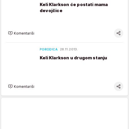
Keli Klarkson će postati mama
devojčice
Komentariši
PORODICA
28.11.2013.
Keli Klarkson u drugom stanju
Komentariši