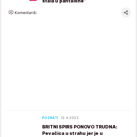
stala u pantalone"
Komentariši
POZNATI
12.4.2022.
BRITNI SPIRS PONOVO TRUDNA:
Pevačica u strahu jer je u