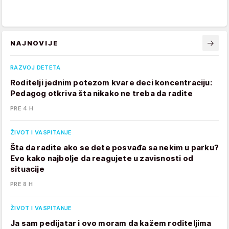
NAJNOVIJE
RAZVOJ DETETA
Roditelji jednim potezom kvare deci koncentraciju:
Pedagog otkriva šta nikako ne treba da radite
PRE 4 H
ŽIVOT I VASPITANJE
Šta da radite ako se dete posvađa sa nekim u parku?
Evo kako najbolje da reagujete u zavisnosti od
situacije
PRE 8 H
ŽIVOT I VASPITANJE
Ja sam pedijatar i ovo moram da kažem roditeljima