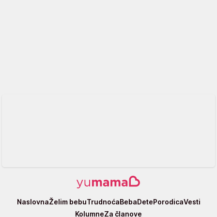
Yumama
Naslovna
Želim bebu
Trudnoća
Beba
Dete
Porodica
Vesti
Kolumne
Za članove