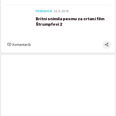
PORODICA
22.5.2013.
Britni snimila pesmu za crtani film
Štrumpfovi 2
Komentariši