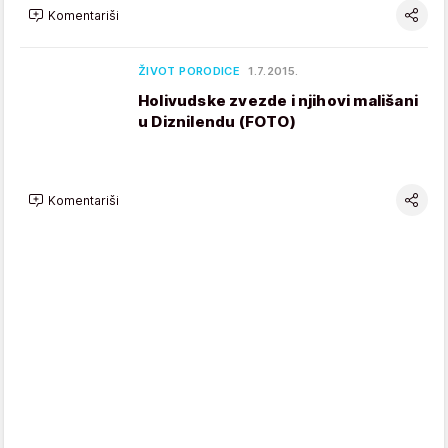
Komentariši
ŽIVOT PORODICE
1.7.2015.
Holivudske zvezde i njihovi mališani
u Diznilendu (FOTO)
Komentariši