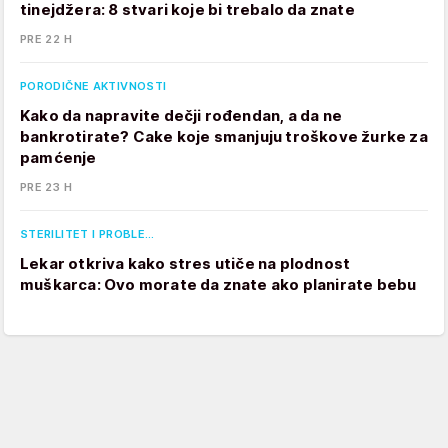
tinejdžera: 8 stvari koje bi trebalo da znate
PRE 22 H
PORODIČNE AKTIVNOSTI
Kako da napravite dečji rođendan, a da ne
bankrotirate? Cake koje smanjuju troškove žurke za
pamćenje
PRE 23 H
STERILITET I PROBLE…
Lekar otkriva kako stres utiče na plodnost
muškarca: Ovo morate da znate ako planirate bebu