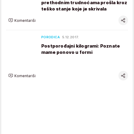
prethodnim trudnoćama prošla kroz
teško stanje koje je skrivala
Komentariši
PORODICA
5.12.2017.
Postporođajni kilogrami: Poznate
mame ponovo u formi
Komentariši