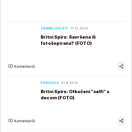
ZANIMLJIVOSTI
17.12.2014.
Britni Spirs: Savršena ili
fotošopirana? (FOTO)
Komentariši
PORODICA
31.8.2014.
Britni Spirs: Otkačeni "selfi" s
decom (FOTO)
Komentariši