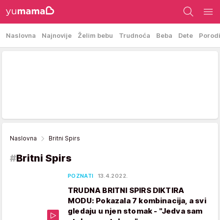
Naslovna
Najnovije
Želim bebu
Trudnoća
Beba
Dete
Porod
Naslovna
Britni Spirs
#
Britni Spirs
POZNATI
13.4.2022.
TRUDNA BRITNI SPIRS DIKTIRA
MODU: Pokazala 7 kombinacija, a svi
gledaju u njen stomak - "Jedva sam