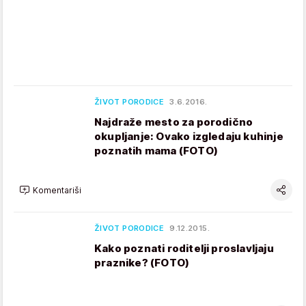
ŽIVOT PORODICE
3.6.2016.
Najdraže mesto za porodično
okupljanje: Ovako izgledaju kuhinje
poznatih mama (FOTO)
Komentariši
ŽIVOT PORODICE
9.12.2015.
Kako poznati roditelji proslavljaju
praznike? (FOTO)