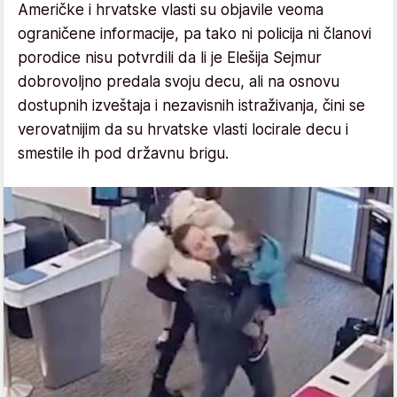
Američke i hrvatske vlasti su objavile veoma
ograničene informacije, pa tako ni policija ni članovi
porodice nisu potvrdili da li je Elešija Sejmur
dobrovoljno predala svoju decu, ali na osnovu
dostupnih izveštaja i nezavisnih istraživanja, čini se
verovatnijim da su hrvatske vlasti locirale decu i
smestile ih pod državnu brigu.