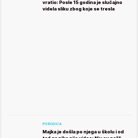
vratio: Posle 15 godina je slučajno
videla sliku zbog koje se tresla
PORODICA
Majka je došla po njega u školu i od