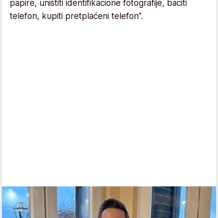
papire, uništiti identifikacione fotografije, baciti
telefon, kupiti pretplaćeni telefon".