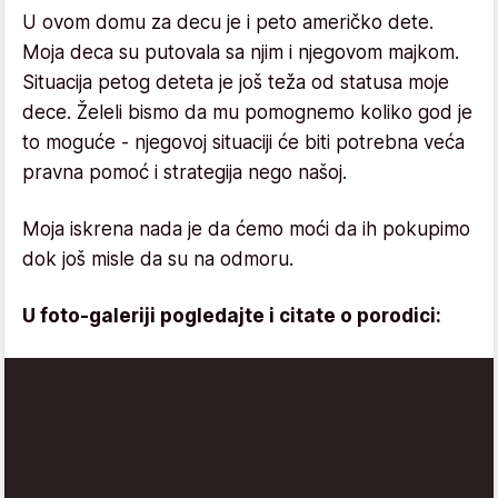
U ovom domu za decu je i peto američko dete.
Moja deca su putovala sa njim i njegovom majkom.
Situacija petog deteta je još teža od statusa moje
dece. Želeli bismo da mu pomognemo koliko god je
to moguće - njegovoj situaciji će biti potrebna veća
pravna pomoć i strategija nego našoj.
Moja iskrena nada je da ćemo moći da ih pokupimo
dok još misle da su na odmoru.
U foto-galeriji pogledajte i citate o porodici: