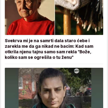
Svekrva mi je na samrti dala staro ćebe i
zarekla me da ga nikad ne bacim: Kad sam
otkrila njenu tajnu samo sam rekla "Bože,
koliko sam se ogrešila o tu ženu"