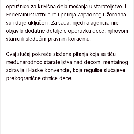
optužnice za krivična dela mešanja u starateljstvo. I
Federalni istražni biro i policija Zapadnog Džordana
su i dalje uključeni. Za sada, nijedna agencija nije
objavila dodatne detalje o oporavku dece, njihovom
stanju ili sledećim pravnim koracima.
Ovaj slučaj pokreće složena pitanja koja se tiču
međunarodnog starateljstva nad decom, mentalnog
zdravlja i Haške konvencije, koja reguliše slučajeve
prekogranične otmice dece.