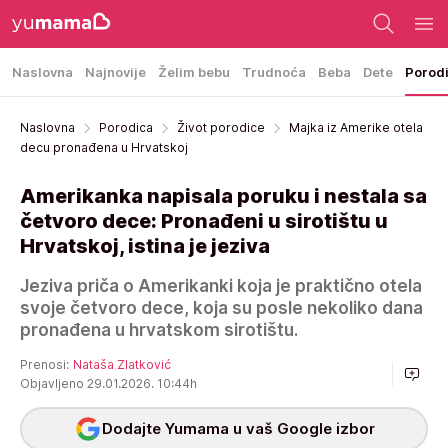
Naslovna
Najnovije
Želim bebu
Trudnoća
Beba
Dete
Porod
Naslovna
Porodica
Život porodice
Majka iz Amerike otela
decu pronađena u Hrvatskoj
Amerikanka napisala poruku i nestala sa
četvoro dece: Pronađeni u sirotištu u
Hrvatskoj, istina je jeziva
Jeziva priča o Amerikanki koja je praktično otela
svoje četvoro dece, koja su posle nekoliko dana
pronađena u hrvatskom sirotištu.
Prenosi:
Nataša Zlatković
Objavljeno 29.01.2026. 10:44h
Dodajte Yumama u vaš Google izbor