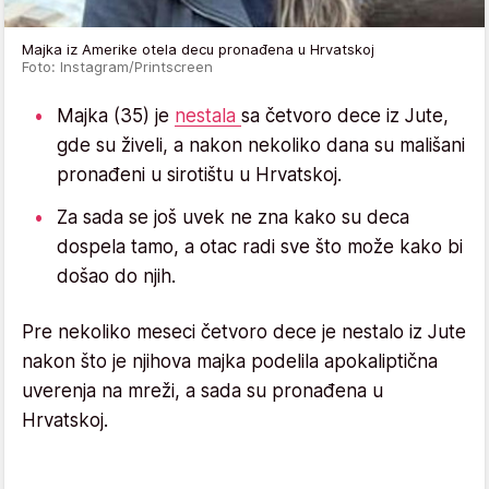
Majka iz Amerike otela decu pronađena u Hrvatskoj
Foto: Instagram/Printscreen
Majka (35) je
nestala
sa četvoro dece iz Jute,
gde su živeli, a nakon nekoliko dana su mališani
pronađeni u sirotištu u Hrvatskoj.
Za sada se još uvek ne zna kako su deca
dospela tamo, a otac radi sve što može kako bi
došao do njih.
Pre nekoliko meseci četvoro dece je nestalo iz Jute
nakon što je njihova majka podelila apokaliptična
uverenja na mreži, a sada su pronađena u
Hrvatskoj.