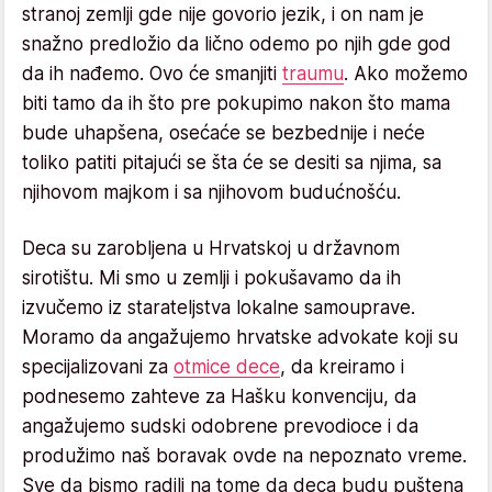
stranoj zemlji gde nije govorio jezik, i on nam je
snažno predložio da lično odemo po njih gde god
da ih nađemo. Ovo će smanjiti
traumu
. Ako možemo
biti tamo da ih što pre pokupimo nakon što mama
bude uhapšena, osećaće se bezbednije i neće
toliko patiti pitajući se šta će se desiti sa njima, sa
njihovom majkom i sa njihovom budućnošću.
Deca su zarobljena u Hrvatskoj u državnom
sirotištu. Mi smo u zemlji i pokušavamo da ih
izvučemo iz starateljstva lokalne samouprave.
Moramo da angažujemo hrvatske advokate koji su
specijalizovani za
otmice dece
, da kreiramo i
podnesemo zahteve za Hašku konvenciju, da
angažujemo sudski odobrene prevodioce i da
produžimo naš boravak ovde na nepoznato vreme.
Sve da bismo radili na tome da deca budu puštena