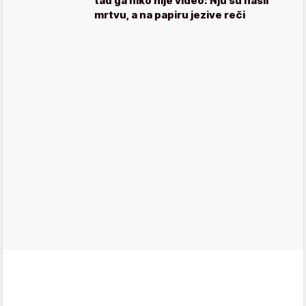
tad ga niko nije video: Nju su našli
mrtvu, a na papiru jezive reči