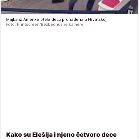
Majka iz Amerike otela decu pronađena u Hrvatskoj
Foto: Printscreen/Bezbednosne kamere
Kako su Elešija i njeno četvoro dece