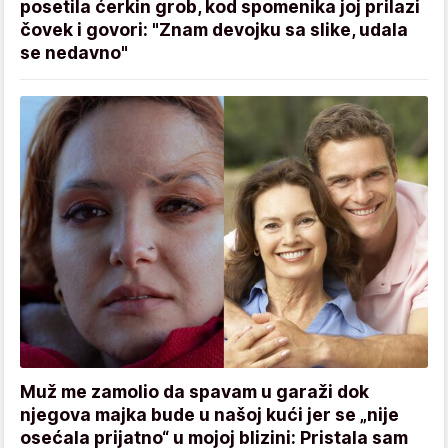
posetila ćerkin grob, kod spomenika joj prilazi
čovek i govori: "Znam devojku sa slike, udala
se nedavno"
Muž me zamolio da spavam u garaži dok
njegova majka bude u našoj kući jer se „nije
osećala prijatno“ u mojoj blizini: Pristala sam