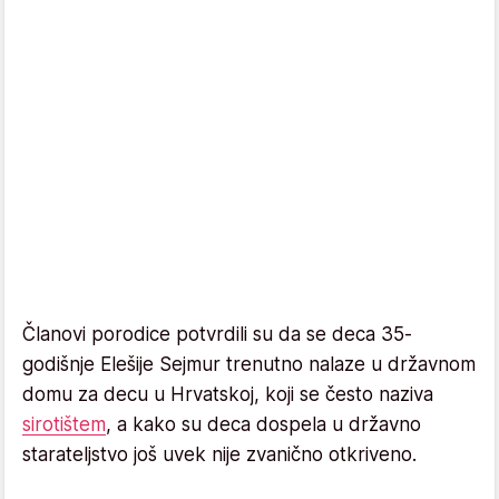
Članovi porodice potvrdili su da se deca 35-
godišnje Elešije Sejmur trenutno nalaze u državnom
domu za decu u Hrvatskoj, koji se često naziva
sirotištem
, a kako su deca dospela u državno
starateljstvo još uvek nije zvanično otkriveno.