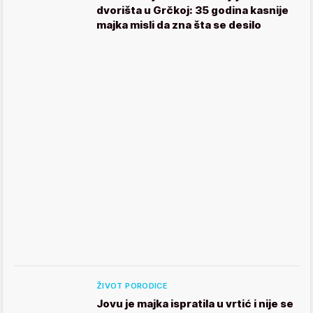
dvorišta u Grčkoj: 35 godina kasnije
majka misli da zna šta se desilo
ŽIVOT PORODICE
Jovu je majka ispratila u vrtić i nije se