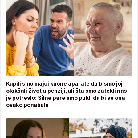
Kupili smo majci kućne aparate da bismo joj
olakšali život u penziji, ali šta smo zatekli nas
je potreslo: Silne pare smo pukli da bi se ona
ovako ponašala