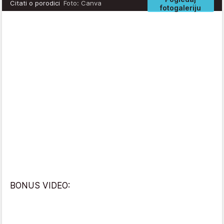
Citati o porodici
Foto: Canva
fotogaleriju
BONUS VIDEO: