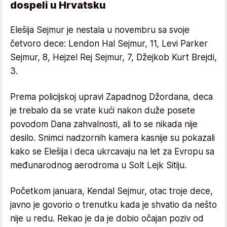
dospeli u Hrvatsku
Elešija Sejmur je nestala u novembru sa svoje
četvoro dece: Lendon Hal Sejmur, 11, Levi Parker
Sejmur, 8, Hejzel Rej Sejmur, 7, Džejkob Kurt Brejdi,
3.
Prema policijskoj upravi Zapadnog Džordana, deca
je trebalo da se vrate kući nakon duže posete
povodom Dana zahvalnosti, ali to se nikada nije
desilo. Snimci nadzornih kamera kasnije su pokazali
kako se Elešija i deca ukrcavaju na let za Evropu sa
međunarodnog aerodroma u Solt Lejk Sitiju.
Početkom januara, Kendal Sejmur, otac troje dece,
javno je govorio o trenutku kada je shvatio da nešto
nije u redu. Rekao je da je dobio očajan poziv od