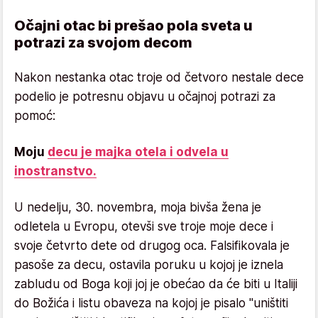
Očajni otac bi prešao pola sveta u
potrazi za svojom decom
Nakon nestanka otac troje od četvoro nestale dece
podelio je potresnu objavu u očajnoj potrazi za
pomoć:
Moju
decu je majka otela i odvela u
inostranstvo.
U nedelju, 30. novembra, moja bivša žena je
odletela u Evropu, otevši sve troje moje dece i
svoje četvrto dete od drugog oca. Falsifikovala je
pasoše za decu, ostavila poruku u kojoj je iznela
zabludu od Boga koji joj je obećao da će biti u Italiji
do Božića i listu obaveza na kojoj je pisalo "uništiti