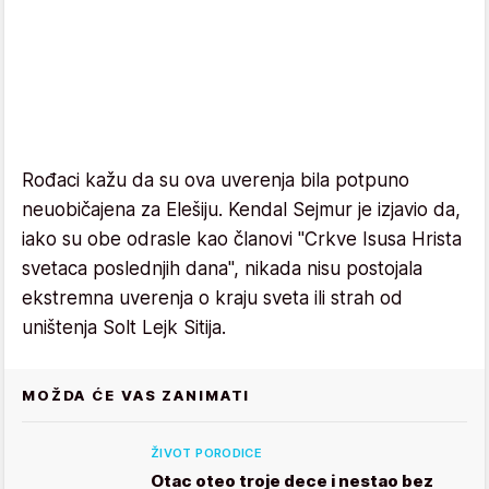
Rođaci kažu da su ova uverenja bila potpuno
neuobičajena za Elešiju. Kendal Sejmur je izjavio da,
iako su obe odrasle kao članovi "Crkve Isusa Hrista
svetaca poslednjih dana", nikada nisu postojala
ekstremna uverenja o kraju sveta ili strah od
uništenja Solt Lejk Sitija.
MOŽDA ĆE VAS ZANIMATI
ŽIVOT PORODICE
Otac oteo troje dece i nestao bez