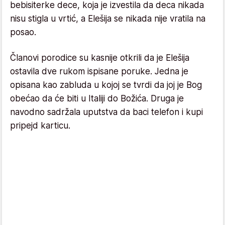
bebisiterke dece, koja je izvestila da deca nikada
nisu stigla u vrtić, a Elešija se nikada nije vratila na
posao.
Članovi porodice su kasnije otkrili da je Elešija
ostavila dve rukom ispisane poruke. Jedna je
opisana kao zabluda u kojoj se tvrdi da joj je Bog
obećao da će biti u Italiji do Božića. Druga je
navodno sadržala uputstva da baci telefon i kupi
pripejd karticu.