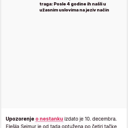
traga: Posle 4 godine ih našli u
užasnim uslovima na jeziv način
Upozorenje
o nestanku
izdato je 10. decembra.
Elešija Sejmur je od tada optužena po četiri tačke