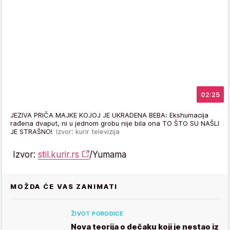
02:25
JEZIVA PRIČA MAJKE KOJOJ JE UKRADENA BEBA: Ekshumacija
rađena dvaput, ni u jednom grobu nije bila ona TO ŠTO SU NAŠLI
JE STRAŠNO!
Izvor: kurir televizija
Izvor:
stil.kurir.rs
/Yumama
MOŽDA ĆE VAS ZANIMATI
ŽIVOT PORODICE
Nova teorija o dečaku koji je nestao iz