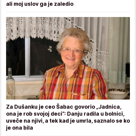
ali moj uslov ga je zaledio
Za Dušanku je ceo Šabac govorio „Jadnica,
ona je rob svojoj deci“: Danju radila u bolnici,
uveče na njivi, a tek kad je umrla, saznalo se ko
je ona bila