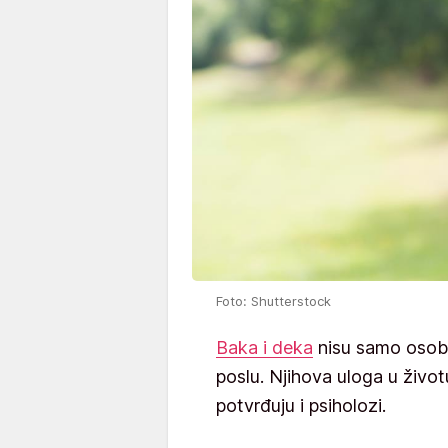
Foto: Shutterstock
Baka i deka
nisu samo osobe
poslu. Njihova uloga u život
potvrđuju i psiholozi.