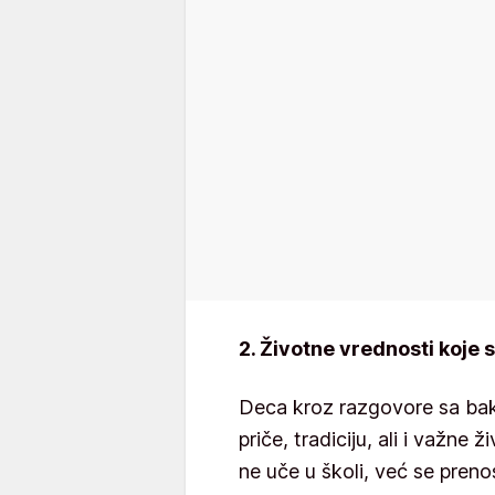
2. Životne vrednosti koje s
Deca kroz razgovore sa bak
priče, tradiciju, ali i važne 
ne uče u školi, već se pren