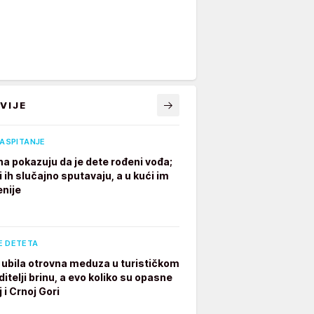
VIJE
VASPITANJE
na pokazuju da je dete rođeni vođa;
i ih slučajno sputavaju, a u kući im
enije
E DETETA
ubila otrovna meduza u turističkom
ditelji brinu, a evo koliko su opasne
 i Crnoj Gori