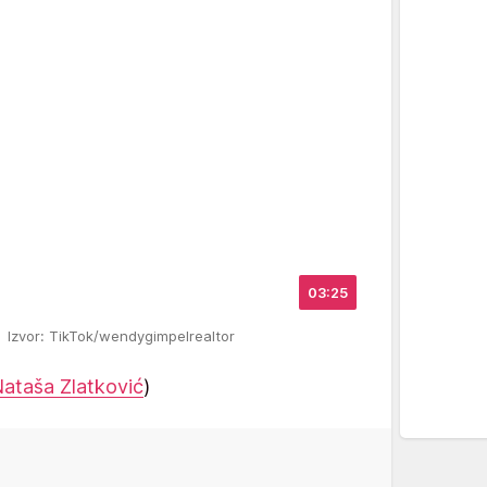
03:25
m
Izvor: TikTok/wendygimpelrealtor
ataša Zlatković
)