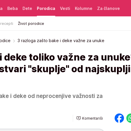
ća
Beba
Dete
Porodica
Vesti
Kolumne
Za članove
 recepti
Život porodice
rodice
3 razloga zašto bake i deke važne za unuke
i deke toliko važne za unuk
 stvari "skuplje" od najskuplj
ake i deke od neprocenjive važnosti za
Komentariši