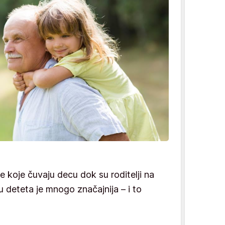
 koje čuvaju decu dok su roditelji na
u deteta je mnogo značajnija – i to