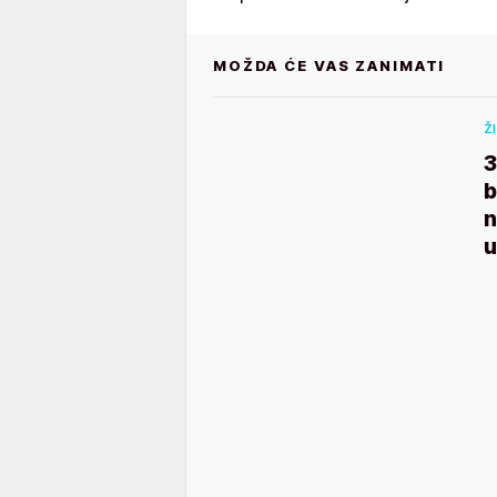
MOŽDA ĆE VAS ZANIMATI
Ž
3
b
n
u