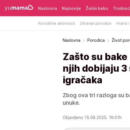
Naslovna
Najnovije
Želim bebu
Trudno
Porodične aktivnosti
Zdravlje porodice
Hrana i
Naslovna
Porodica
Život po
Zašto su bake 
njih dobijaju 3
igračaka
Zbog ova tri razloga su b
unuke.
Objavljeno 15.08.2025. 16:01h