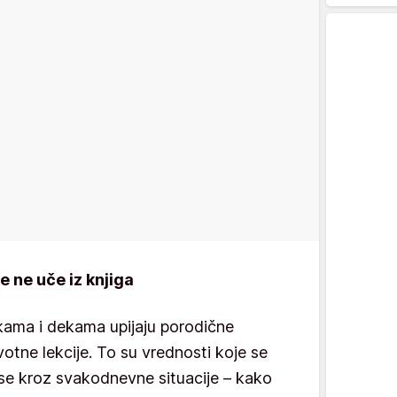
e ne uče iz knjiga
ama i dekama upijaju porodične
životne lekcije. To su vrednosti koje se
ose kroz svakodnevne situacije – kako