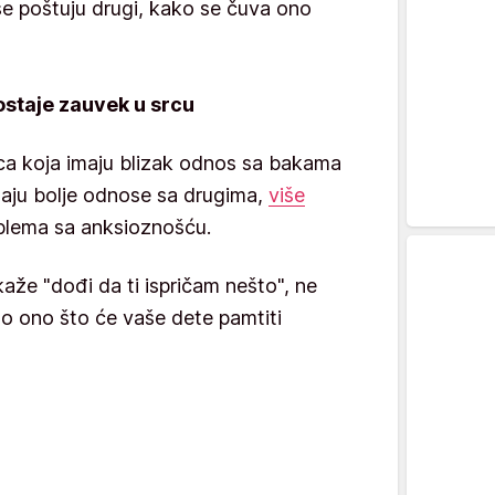
se poštuju drugi, kako se čuva ono
ostaje zauvek u srcu
ca koja imaju blizak odnos sa bakama
maju bolje odnose sa drugima,
više
blema sa anksioznošću.
aže "dođi da ti ispričam nešto", ne
to ono što će vaše dete pamtiti