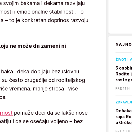
 svojim bakama i dekama razvijaju
rnosti i emocionalne stabilnosti. To
ča – to je konkretan doprinos razvoju
NAJNO
koju ne može da zameni ni
ŽIVOT I 
5 osobi
d baka i deka dobijaju bezuslovnu
Roditelj
oji su često drugačije od roditeljskog
raste g
više vremena, manje stresa i više
PRE 11 H
be.
ZDRAVLJ
Dečaka 
rnost
pomaže deci da se lakše nose
raju: Ro
atiju i da se osećaju voljeno – bez
u Grčkoj
PRE 13 H