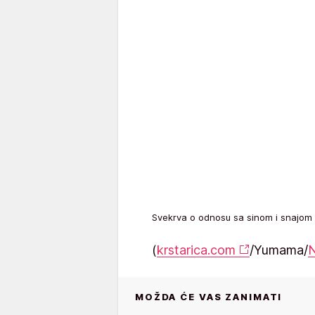
Svekrva o odnosu sa sinom i snajo
(
krstarica.com
/Yumama/
N
MOŽDA ĆE VAS ZANIMATI