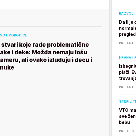
RAZVOJ, 
Da li j
normale
pregle
IVOT PORODICE
PRE 14 H
 stvari koje rade problematične
ake i deke: Možda nemaju lošu
HRANA I 
ameru, ali ovako izluđuju i decu i
Izbegni
nuke
plaži: E
trovanj
PRE 14 H
STERILIT
VTO mam
sve žen
bebu
PRE 15 H