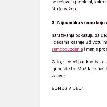
se rešavaju problemi, kako 
što je važno.
3. Zajedničko vreme koje 
Istraživanja pokazuju da de
i dekama kasnije u životu i
samopouzdanja
i manje pro
Zato, sledeći put kad baka k
ignorišite to. Možda je baš 
zauvek.
BONUS VIDEO: