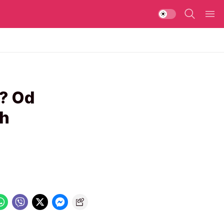
e? Od
ih