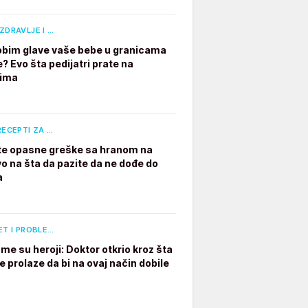
ZDRAVLJE I …
e obim glave vaše bebe u granicama
? Evo šta pedijatri prate na
dima
RECEPTI ZA …
te opasne greške sa hranom na
vo na šta da pazite da ne dođe do
a
ET I PROBLE…
e su heroji: Doktor otkrio kroz šta
e prolaze da bi na ovaj način dobile