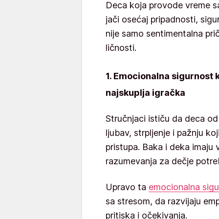
Deca koja provode vreme sa
jači osećaj pripadnosti, sigu
nije samo sentimentalna pri
ličnosti.
1. Emocionalna sigurnost 
najskuplja igračka
Stručnjaci ističu da deca o
ljubav, strpljenje i pažnju k
pristupa. Baka i deka imaju 
razumevanja za dečje potre
Upravo ta
emocionalna sigu
sa stresom, da razvijaju emp
pritiska i očekivanja.