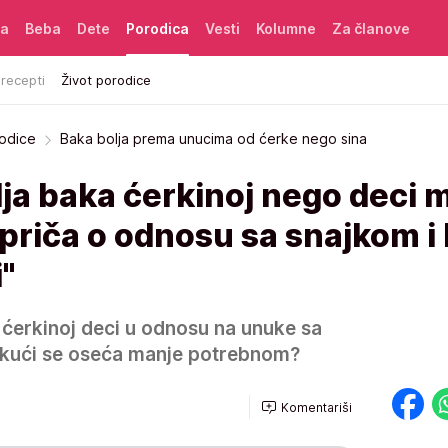
ća
Beba
Dete
Porodica
Vesti
Kolumne
Za članove
 recepti
Život porodice
rodice
Baka bolja prema unucima od ćerke nego sina
ja baka ćerkinoj nego deci 
 priča o odnosu sa snajkom i
i"
 ćerkinoj deci u odnosu na unuke sa
oj kući se oseća manje potrebnom?
Komentariši