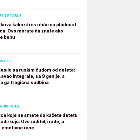
ET I PROBLE…
tkriva kako stres utiče na plodnost
a: Ovo morate da znate ako
te bebu
IVOSTI
desilo sa ruskim čudom od deteta:
avao integrale, sa 9 genije, a
a ga tragična sudbina
VASPITANJE
ice koje ne smete da kažete detetu
adirkuju: Ovo roditelji rade, a
a emotivne rane