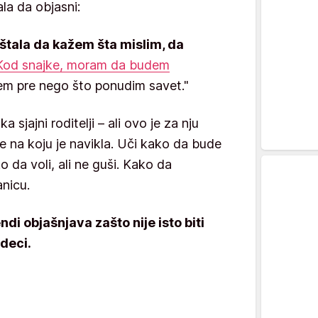
ala da objasni:
štala da kažem šta mislim, da
Kod snajke, moram da budem
nem pre nego što ponudim savet."
a sjajni roditelji – ali ovo je za nju
e na koju je navikla. Uči kako da bude
o da voli, ali ne guši. Kako da
nicu.
di objašnjava zašto nije isto biti
 deci.