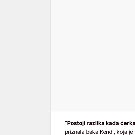
"
Postoji razlika kada ćerka
priznala baka Kendi, koja j