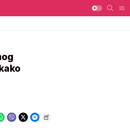
mog
 kako