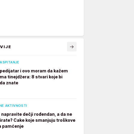
VIJE
VASPITANJE
pedijatar i ovo moram da kažem
ima tinejdžera: 8 stvari koje bi
 da znate
NE AKTIVNOSTI
 napravite dečji rođendan, a da ne
irate? Cake koje smanjuju troškove
a pamćenje