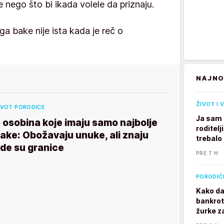
še nego što bi ikada volele da priznaju.
a bake nije ista kada je reč o
NAJNO
ŽIVOT I 
IVOT PORODICE
Ja sam 
 osobina koje imaju samo najbolje
roditelj
ake: Obožavaju unuke, ali znaju
trebalo
de su granice
PRE 7 H
PORODIČ
Kako da
bankrot
žurke z