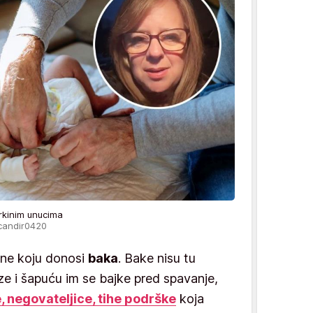
erkinim unucima
/candir0420
one koju donosi
baka
. Bake nisu tu
 i šapuću im se bajke pred spavanje,
e, negovateljice, tihe podrške
koja