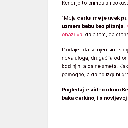
Kendi je to primetila i pokuš
"Moja
ćerka me je uvek pu
uzmem bebu bez pitanja
.
obazriva
, da pitam, da sta
Dodaje i da su njen sin i snajk
nova uloga, drugačija od on
kod njih, a da ne smeta. Kak
pomogne, a da ne izgubi gra
Pogledajte video u kom Ken
baka ćerkinoj i sinovljevoj