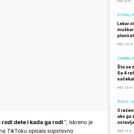
PRE 9 H
STERILIT
Lekar o
muškarc
planira
PRE 10 H
ZANIMLJ
Šta se 
Sa 4 reš
sačekal
PRE 10 H
ŽIVOT I 
3 rečen
ako ga z
 rodi dete i kada ga rodi
", iskreno je
ostavlj
e na TikToku opisala sopstevno
PRE 11 H