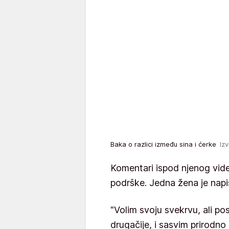
Baka o razlici između sina i ćerke
Iz
Komentari ispod njenog vide
podrške. Jedna žena je napi
"Volim svoju svekrvu, ali po
drugačije, i sasvim prirodno 