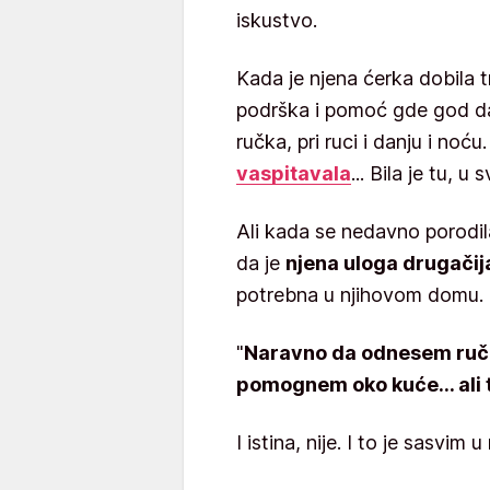
iskustvo.
Kada je njena ćerka dobila tr
podrška i pomoć gde god da
ručka, pri ruci i danju i noć
vaspitavala
... Bila je tu, u
Ali kada se nedavno porodila
da je
njena uloga drugačij
potrebna u njihovom domu.
"
Naravno da odnesem ruča
pomognem oko kuće... ali to 
I istina, nije. I to je sasvim u