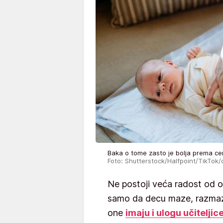
Baka o tome zasto je bolja prema c
Foto: Shutterstock/Halfpoint/TikTok
Ne postoji veća radost od 
samo da decu maze, razmaze
one
imaju i ulogu učiteljic