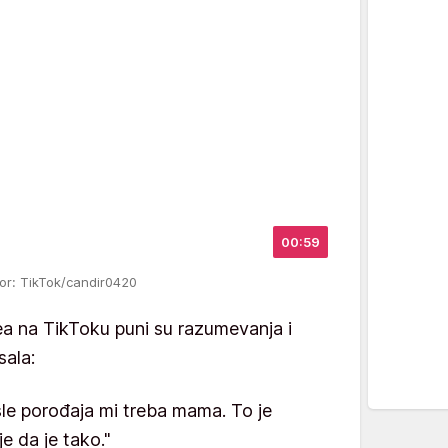
00:59
vor: TikTok/candir0420
a na TikToku puni su razumevanja i
sala:
sle porođaja mi treba mama. To je
je da je tako."