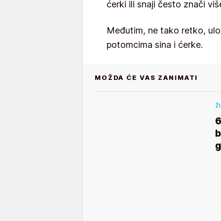
ćerki ili snaji često znači vi
Međutim, ne tako retko, ulog
potomcima sina i ćerke.
MOŽDA ĆE VAS ZANIMATI
Ž
6
b
g