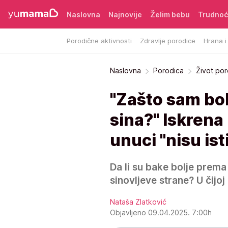
Naslovna
Najnovije
Želim bebu
Trudno
Porodične aktivnosti
Zdravlje porodice
Hrana i
Naslovna
Porodica
Život po
"Zašto sam bol
sina?" Iskrena
unuci "nisu ist
Da li su bake bolje prema
sinovljeve strane? U čij
Nataša Zlatković
Objavljeno 09.04.2025. 7:00h