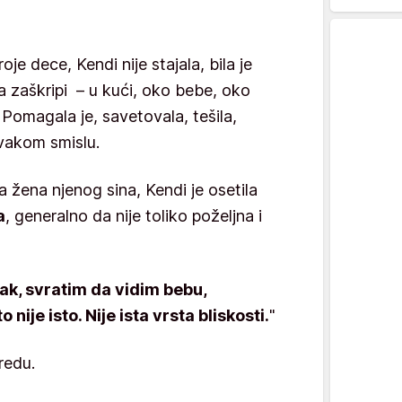
oje dece, Kendi nije stajala, bila je
 zaškripi – u kući, oko bebe, oko
u. Pomagala je, savetovala, tešila,
 svakom smislu.
 žena njenog sina, Kendi je osetila
a
, generalno da nije toliko poželjna i
k, svratim da vidim bebu,
nije isto. Nije ista vrsta bliskosti.
"
 redu.