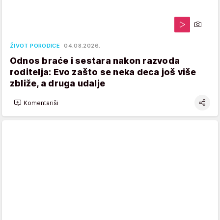
ŽIVOT PORODICE
04.08.2026.
Odnos braće i sestara nakon razvoda
roditelja: Evo zašto se neka deca još više
zbliže, a druga udalje
Komentariši