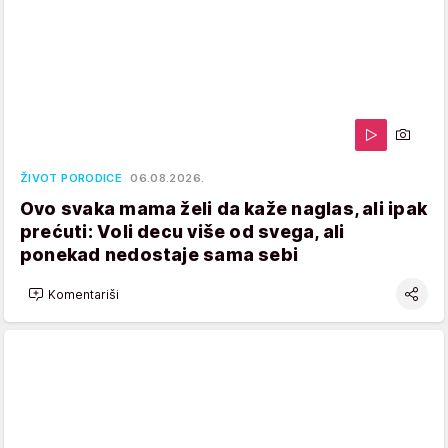
ŽIVOT PORODICE
06.08.2026.
Ovo svaka mama želi da kaže naglas, ali ipak
prećuti: Voli decu više od svega, ali
ponekad nedostaje sama sebi
Komentariši