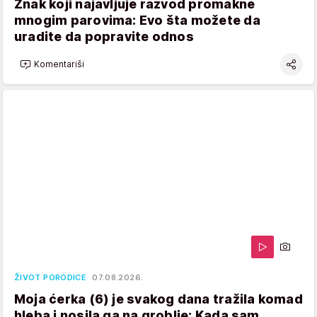
Znak koji najavljuje razvod promakne
mnogim parovima: Evo šta možete da
uradite da popravite odnos
Komentariši
ŽIVOT PORODICE
07.08.2026.
Moja ćerka (6) je svakog dana tražila komad
hleba i nosila ga na groblje: Kada sam