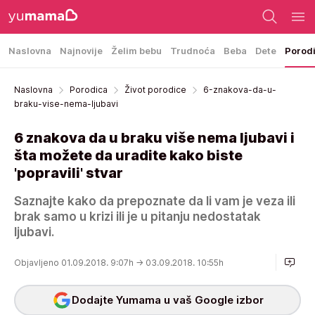
Naslovna
Najnovije
Želim bebu
Trudnoća
Beba
Dete
Porod
Naslovna
Porodica
Život porodice
6-znakova-da-u-
braku-vise-nema-ljubavi
6 znakova da u braku više nema ljubavi i
šta možete da uradite kako biste
'popravili' stvar
Saznajte kako da prepoznate da li vam je veza ili
brak samo u krizi ili je u pitanju nedostatak
ljubavi.
Objavljeno 01.09.2018. 9:07h
→ 03.09.2018. 10:55h
Dodajte Yumama u vaš Google izbor