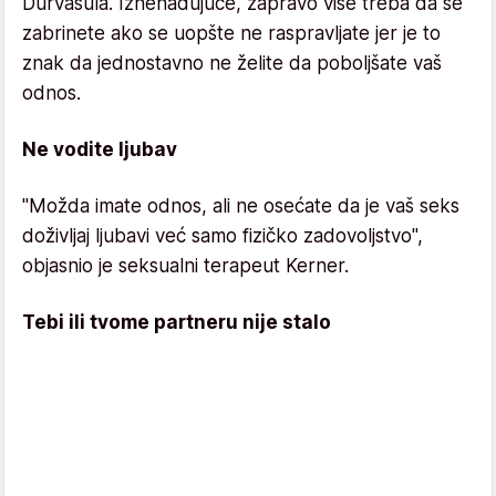
Durvasula. Iznenađujuće, zapravo više treba da se
zabrinete ako se uopšte ne raspravljate jer je to
znak da jednostavno ne želite da poboljšate vaš
odnos.
Ne vodite ljubav
"Možda imate odnos, ali ne osećate da je vaš seks
doživljaj ljubavi već samo fizičko zadovoljstvo",
objasnio je seksualni terapeut Kerner.
Tebi ili tvome partneru nije stalo