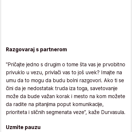
Razgovaraj s partnerom
"Pričajte jedno s drugim o tome šta vas je prvobitno
privuklo u vezu, privlači vas to još uvek? Imajte na
umu da to mogu da budu bolni razgovori. Ako ti se
čini da je nedostatak truda iza toga, savetovanje
može da bude važan korak i mesto na kom možete
da radite na pitanjima poput komunikacije,
prioriteta i sličnih segmenata veze”, kaže Durvasula.
Uzmite pauzu