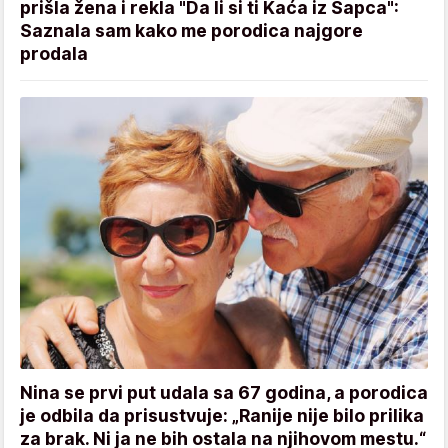
prišla žena i rekla "Da li si ti Kaća iz Šapca":
Saznala sam kako me porodica najgore
prodala
Nina se prvi put udala sa 67 godina, a porodica
je odbila da prisustvuje: „Ranije nije bilo prilika
za brak. Ni ja ne bih ostala na njihovom mestu.“