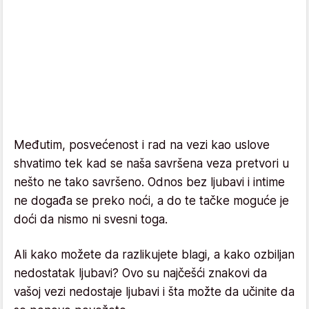
Međutim, posvećenost i rad na vezi kao uslove
shvatimo tek kad se naša savršena veza pretvori u
nešto ne tako savršeno. Odnos bez ljubavi i intime
ne događa se preko noći, a do te tačke moguće je
doći da nismo ni svesni toga.
Ali kako možete da razlikujete blagi, a kako ozbiljan
nedostatak ljubavi? Ovo su najčešći znakovi da
vašoj vezi nedostaje ljubavi i šta možte da učinite da