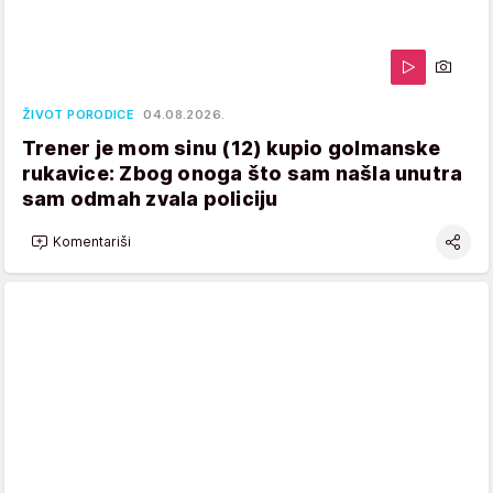
ŽIVOT PORODICE
04.08.2026.
Trener je mom sinu (12) kupio golmanske
rukavice: Zbog onoga što sam našla unutra
sam odmah zvala policiju
Komentariši