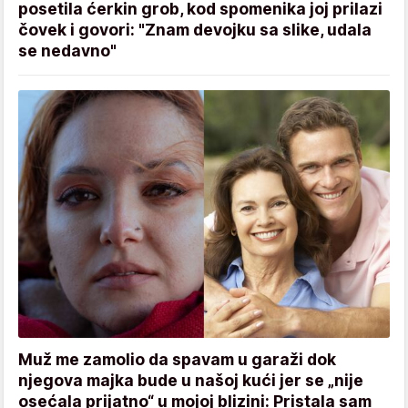
posetila ćerkin grob, kod spomenika joj prilazi
čovek i govori: "Znam devojku sa slike, udala
se nedavno"
Muž me zamolio da spavam u garaži dok
njegova majka bude u našoj kući jer se „nije
osećala prijatno“ u mojoj blizini: Pristala sam