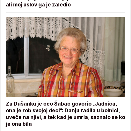
ali moj uslov ga je zaledio
Za Dušanku je ceo Šabac govorio „Jadnica,
ona je rob svojoj deci“: Danju radila u bolnici,
uveče na njivi, a tek kad je umrla, saznalo se ko
je ona bila