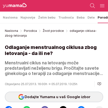
Naslovna
Najnovije
Želim bebu
Trudnoća
Beba
Dete
Porod
Naslovna
Porodica
Život porodice
odlaganje-ciklusa-
zbog-letovanja
Odlaganje menstrualnog ciklusa zbog
letovanja - da ili ne?
Menstrualni ciklus na letovanju može
predstavljati neželjenu brigu. Pročitajte savete
ginekologa o terapiji za odlaganje menstruacije…
Objavljeno 25.07.2013. 16:00h
→ 05.07.2019. 13:25h
Dodajte Yumama u vaš Google izbor