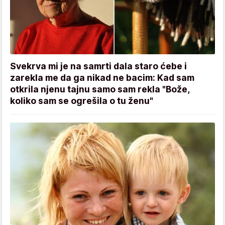
Svekrva mi je na samrti dala staro ćebe i
zarekla me da ga nikad ne bacim: Kad sam
otkrila njenu tajnu samo sam rekla "Bože,
koliko sam se ogrešila o tu ženu"