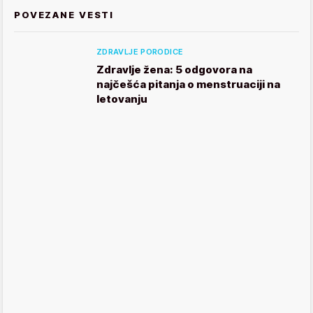
POVEZANE VESTI
ZDRAVLJE PORODICE
Zdravlje žena: 5 odgovora na
najčešća pitanja o menstruaciji na
letovanju