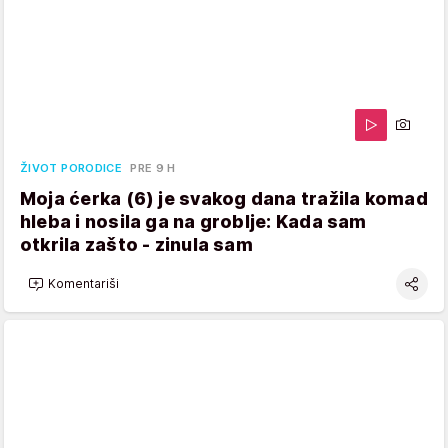
ŽIVOT PORODICE
PRE 9 H
Moja ćerka (6) je svakog dana tražila komad
hleba i nosila ga na groblje: Kada sam
otkrila zašto - zinula sam
Komentariši