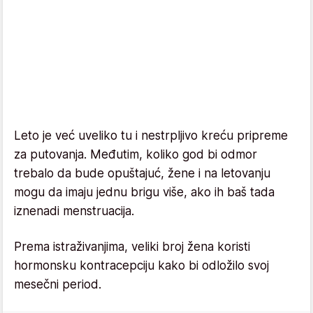
Leto je već uveliko tu i nestrpljivo kreću pripreme
za putovanja. Međutim, koliko god bi odmor
trebalo da bude opuštajuć, žene i na letovanju
mogu da imaju jednu brigu više, ako ih baš tada
iznenadi menstruacija.
Prema istraživanjima, veliki broj žena koristi
hormonsku kontracepciju kako bi odložilo svoj
mesečni period.