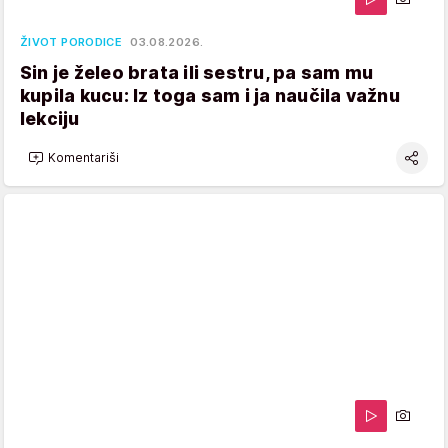
ŽIVOT PORODICE
03.08.2026.
Sin je želeo brata ili sestru, pa sam mu
kupila kucu: Iz toga sam i ja naučila važnu
lekciju
Komentariši