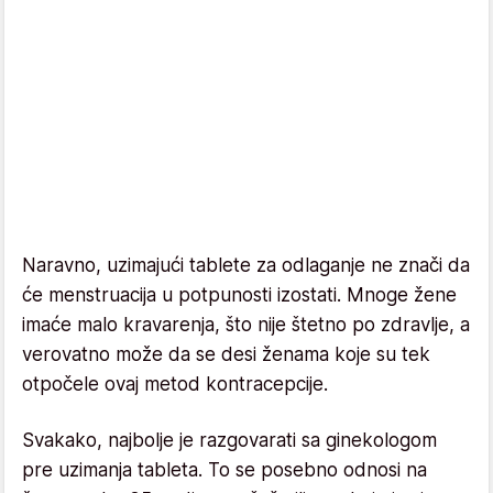
Naravno, uzimajući tablete za odlaganje ne znači da
će menstruacija u potpunosti izostati. Mnoge žene
imaće malo kravarenja, što nije štetno po zdravlje, a
verovatno može da se desi ženama koje su tek
otpočele ovaj metod kontracepcije.
Svakako, najbolje je razgovarati sa ginekologom
pre uzimanja tableta. To se posebno odnosi na