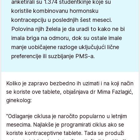
anketirali su 1.374 studentkinje koje su
koristile kombinovanu hormonsku
kontracepciju u poslednjih šest meseci.
Polovina njih želela je da uradi to kako ne bi
imala briga na odmoru, dok su ostale imale
manje uobičajene razloge uključujući lične
preferencije ili suzbijanje PMS-a.
Koliko je zapravo bezbedno ih uzimati i na koji način
se koriste ove tablete, objašnjava dr Mima Fazlagić,
ginekolog:
"Odlaganje ciklusa je naročito popularno u letnjim
mesecima. Najlakše je programirati ciklus ako se
koriste kontraceptivne tablete. Tada se produži