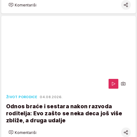
Komentariši
ŽIVOT PORODICE
04.08.2026.
Odnos braće i sestara nakon razvoda
roditelja: Evo zašto se neka deca još više
zbliže, a druga udalje
Komentariši