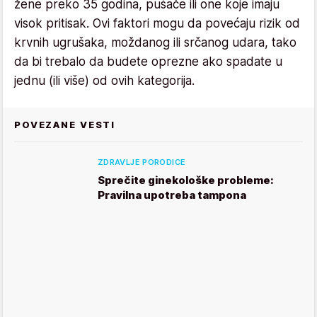
žene preko 35 godina, pušače ili one koje imaju
visok pritisak. Ovi faktori mogu da povećaju rizik od
krvnih ugrušaka, moždanog ili srčanog udara, tako
da bi trebalo da budete oprezne ako spadate u
jednu (ili više) od ovih kategorija.
POVEZANE VESTI
ZDRAVLJE PORODICE
Sprečite ginekološke probleme:
Pravilna upotreba tampona