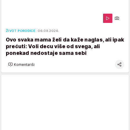
ŽIVOT PORODICE
06.08.2026.
Ovo svaka mama želi da kaže naglas, ali ipak
prećuti: Voli decu više od svega, ali
ponekad nedostaje sama sebi
Komentariši