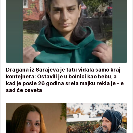
Dragana iz Sarajeva je tatu viđala samo kraj
kontejnera: Ostavili je u bolnici kao bebu, a
kad je posle 26 godina srela majku rekla je - e
sad će osveta