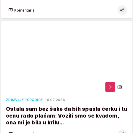
Komentariši
ZDRAVLJE PORODICE
16.07.2026.
Ostala sam bez šake da bih spasla ćerku i tu
cenu rado plaćam: Vozili smo se kvadom,
ona mi je bila u krilu...