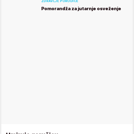
ZDRAVLJE PORODICE
Pomorandža za jutarnje osveženje