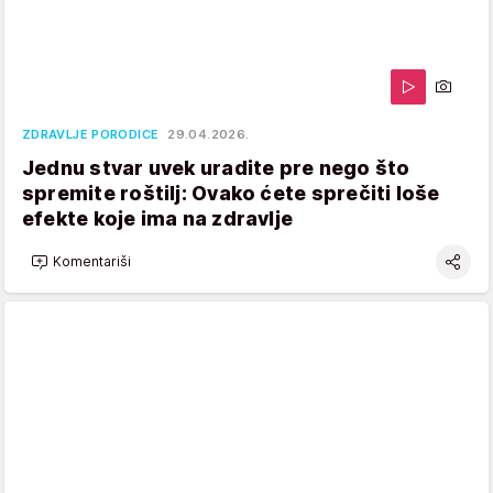
ZDRAVLJE PORODICE
29.04.2026.
Jednu stvar uvek uradite pre nego što
spremite roštilj: Ovako ćete sprečiti loše
efekte koje ima na zdravlje
Komentariši