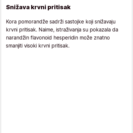
Snižava krvni pritisak
Kora pomorandže sadrži sastojke koji snižavaju
krvni pritisak. Naime, istraživanja su pokazala da
narandžin flavonoid hesperidin može znatno
smanjiti visoki krvni pritisak.