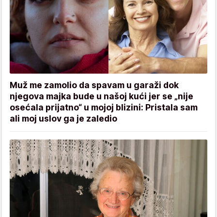
Muž me zamolio da spavam u garaži dok
njegova majka bude u našoj kući jer se „nije
osećala prijatno“ u mojoj blizini: Pristala sam
ali moj uslov ga je zaledio