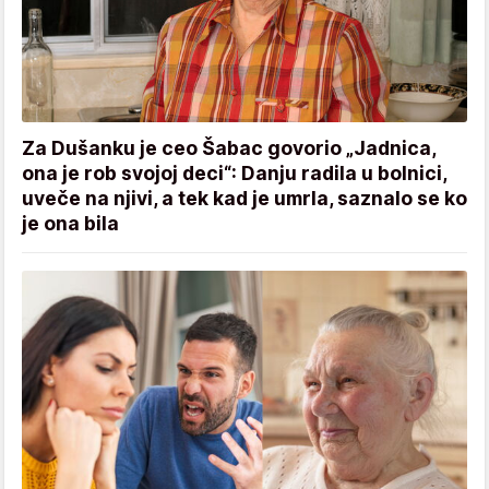
Za Dušanku je ceo Šabac govorio „Jadnica,
ona je rob svojoj deci“: Danju radila u bolnici,
uveče na njivi, a tek kad je umrla, saznalo se ko
je ona bila