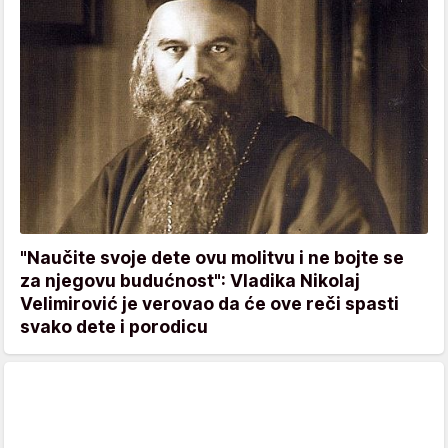
"Naučite svoje dete ovu molitvu i ne bojte se
za njegovu budućnost": Vladika Nikolaj
Velimirović je verovao da će ove reči spasti
svako dete i porodicu