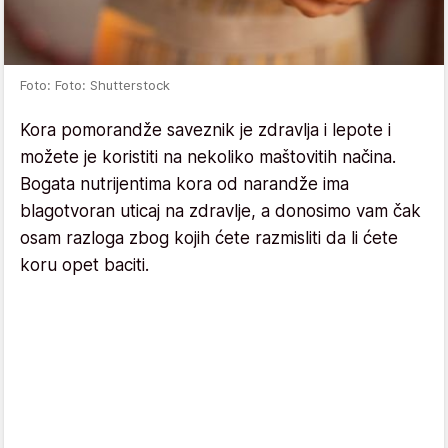
Foto: Foto: Shutterstock
Kora pomorandže saveznik je zdravlja i lepote i
možete je koristiti na nekoliko maštovitih načina.
Bogata nutrijentima kora od narandže ima
blagotvoran uticaj na zdravlje, a donosimo vam čak
osam razloga zbog kojih ćete razmisliti da li ćete
koru opet baciti.