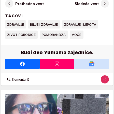
Prethodna vest
Sledeća vest
TAGOVI
ZDRAVLJE
BILJE I ZDRAVLJE
ZDRAVLJE I LEPOTA
ŽIVOT PORODICE
POMORANDŽA
VOĆE
Budi deo Yumama zajednice.
Komentariši