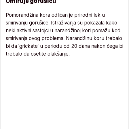
Umiruje gorušicu
Pomorandžina kora odličan je prirodni lek u
smirivanju gorušice. Istraživanja su pokazala kako
neki aktivni sastojci u narandžinoj kori pomažu kod
smirivanja ovog problema. Narandžinu koru trebalo
bi da 'grickate' u periodu od 20 dana nakon čega bi
trebalo da osetite olakšanje.