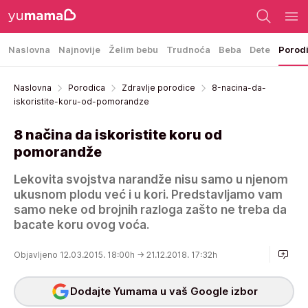
Naslovna
Najnovije
Želim bebu
Trudnoća
Beba
Dete
Porod
Naslovna
Porodica
Zdravlje porodice
8-nacina-da-
iskoristite-koru-od-pomorandze
8 načina da iskoristite koru od
pomorandže
Lekovita svojstva narandže nisu samo u njenom
ukusnom plodu već i u kori. Predstavljamo vam
samo neke od brojnih razloga zašto ne treba da
bacate koru ovog voća.
Objavljeno 12.03.2015. 18:00h
→ 21.12.2018. 17:32h
Dodajte Yumama u vaš Google izbor