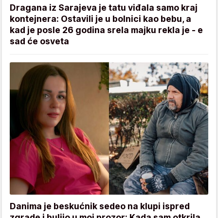
Dragana iz Sarajeva je tatu viđala samo kraj
kontejnera: Ostavili je u bolnici kao bebu, a
kad je posle 26 godina srela majku rekla je - e
sad će osveta
Danima je beskućnik sedeo na klupi ispred
zgrade i buljio u moj prozor: Kada sam otkrila