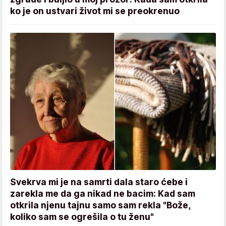
ko je on ustvari život mi se preokrenuo
Svekrva mi je na samrti dala staro ćebe i
zarekla me da ga nikad ne bacim: Kad sam
otkrila njenu tajnu samo sam rekla "Bože,
koliko sam se ogrešila o tu ženu"