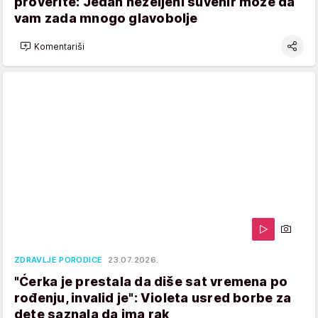
proverite: Jedan neželjeni suvenir može da
vam zada mnogo glavobolje
Komentariši
ZDRAVLJE PORODICE
23.07.2026.
"Ćerka je prestala da diše sat vremena po
rođenju, invalid je": Violeta usred borbe za
dete saznala da ima rak