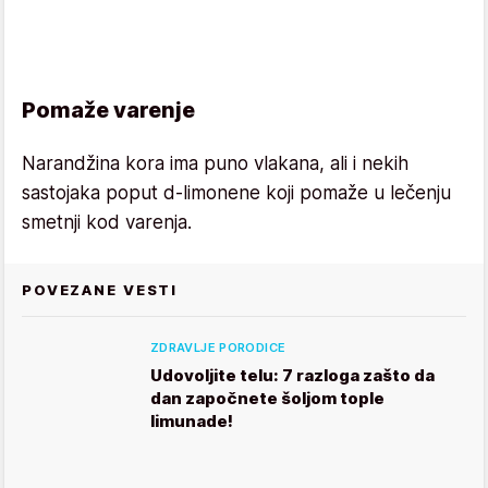
Pomaže varenje
Narandžina kora ima puno vlakana, ali i nekih
sastojaka poput d-limonene koji pomaže u lečenju
smetnji kod varenja.
POVEZANE VESTI
ZDRAVLJE PORODICE
Udovoljite telu: 7 razloga zašto da
dan započnete šoljom tople
limunade!