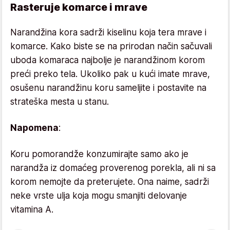
Rasteruje komarce i mrave
Narandžina kora sadrži kiselinu koja tera mrave i
komarce. Kako biste se na prirodan način sačuvali
uboda komaraca najbolje je narandžinom korom
preći preko tela. Ukoliko pak u kući imate mrave,
osušenu narandžinu koru sameljite i postavite na
strateška mesta u stanu.
Napomena
:
Koru pomorandže konzumirajte samo ako je
narandža iz domaćeg proverenog porekla, ali ni sa
korom nemojte da preterujete. Ona naime, sadrži
neke vrste ulja koja mogu smanjiti delovanje
vitamina A.