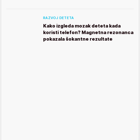
RAZVOJ DETETA
Kako izgleda mozak deteta kada
koristi telefon? Magnetna rezonanca
pokazala šokantne rezultate