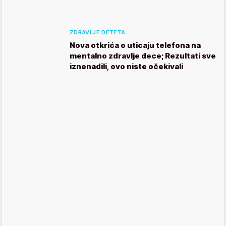
ZDRAVLJE DETETA
Nova otkrića o uticaju telefona na
mentalno zdravlje dece; Rezultati sve
iznenadili, ovo niste očekivali