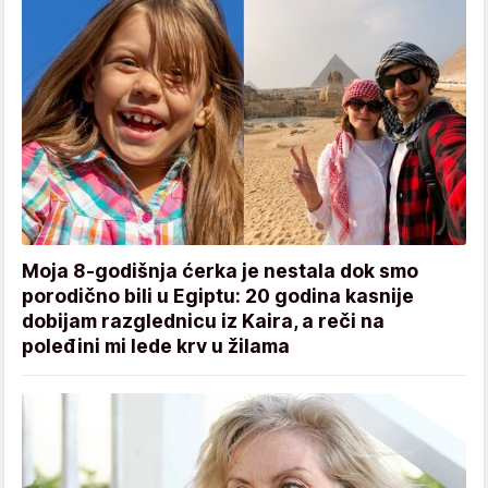
Moja 8-godišnja ćerka je nestala dok smo
porodično bili u Egiptu: 20 godina kasnije
dobijam razglednicu iz Kaira, a reči na
poleđini mi lede krv u žilama