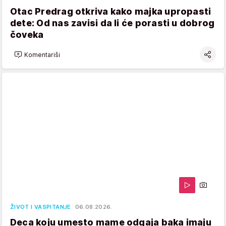
Otac Predrag otkriva kako majka upropasti
dete: Od nas zavisi da li će porasti u dobrog
čoveka
Komentariši
ŽIVOT I VASPITANJE
06.08.2026.
Deca koju umesto mame odgaja baka imaju