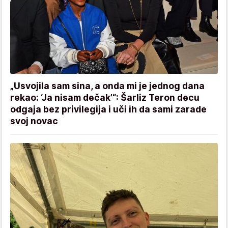
„Usvojila sam sina, a onda mi je jednog dana
rekao: ‘Ja nisam dečak’“: Šarliz Teron decu
odgaja bez privilegija i uči ih da sami zarade
svoj novac