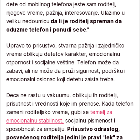
dete od mobilnog telefona jeste sam roditelj,
njegovo vreme, pažnja, interesovanje. Ulazimo u
veliku nedoumicu
da li je roditelj spreman da
oduzme telefon i ponudi sebe
."
Upravo to prisustvo, stvarna pažnja i zajedničko
vreme oblikuju detetov karakter, emocionalnu
otpornost i socijalne veštine. Telefon može da
zabavi, ali ne može da pruži sigurnost, podršku i
emocionalni oslonac koji detetu zaista treba.
Deca ne rastu u vakuumu, oblikuju ih roditelji,
prisutnost i vrednosti koje im prenose. Kada telefon
zameni roditeljsko vreme, gubi se
temelj za
emocionalnu stabilnost,
socijalnu pismenost i
sposobnost za empatiju.
Prisustvo odraslog,
posvećenog roditelja jedini je pravi "lek" za