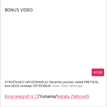
BONUS VIDEO:
01:20
STRUČNJACI UPOZORAVAJU: Ekranitis postao velika PRETNJA,
kod DECE ostavlja OŠTEĆENJA
Izvor: Kurir televizija
(
ona.telegraf.rs
/Yumama/
Nataša Zlatković
)