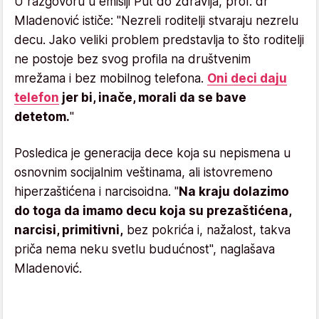
U razgovoru u emisiji Put do zdravlja, prof. dr
Mladenović ističe: "Nezreli roditelji stvaraju nezrelu
decu. Jako veliki problem predstavlja to što roditelji
ne postoje bez svog profila na društvenim
mrežama i bez mobilnog telefona.
Oni deci daju
telefon
jer bi, inače, morali da se bave
detetom.
"
Posledica je generacija dece koja su nepismena u
osnovnim socijalnim veštinama, ali istovremeno
hiperzaštićena i narcisoidna. "
Na kraju dolazimo
do toga da imamo decu koja su prezaštićena,
narcisi, primitivni,
bez pokrića i, nažalost, takva
priča nema neku svetlu budućnost", naglašava
Mladenović.