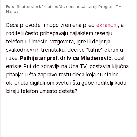
Foto: Shutterstock/Youtube/Screenshot/Jutarnji Program TV
Happy
Deca provode mnogo vremena pred
ekranom
, a
roditelji često pribegavaju najlakšem rešenju,
telefonu. Umesto razgovora, igre ili deljenja
svakodnevnih trenutaka, deci se "tutne" ekran u
ruke.
Psihijatar prof. dr Ivica Mladenović
, gost
emisije Put do zdravlja na Una TV, postavlja ključna
pitanja: u šta zapravo rastu deca koja su stalno
okrenuta digitalnom svetu i šta gube roditelji kada
biraju telefon umesto deteta?