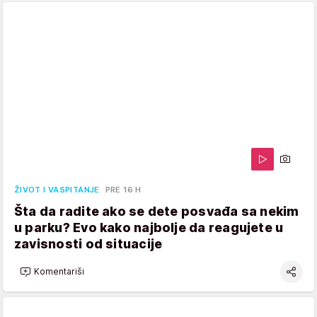
ŽIVOT I VASPITANJE
PRE 16 H
Šta da radite ako se dete posvađa sa nekim
u parku? Evo kako najbolje da reagujete u
zavisnosti od situacije
Komentariši