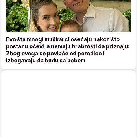
Evo šta mnogi muškarci osećaju nakon što
postanu očevi, a nemaju hrabrosti da priznaju:
Zbog ovoga se povlače od porodice i
izbegavaju da budu sa bebom