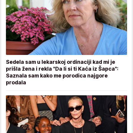
Sedela sam u lekarskoj ordinaciji kad mi je
prišla žena i rekla "Da li si ti Kaća iz Šapca":
Saznala sam kako me porodica najgore
prodala