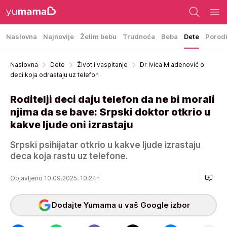
Naslovna
Najnovije
Želim bebu
Trudnoća
Beba
Dete
Porod
Naslovna
Dete
Život i vaspitanje
Dr Ivica Mladenović o
deci koja odrastaju uz telefon
Roditelji deci daju telefon da ne bi morali
njima da se bave: Srpski doktor otkrio u
kakve ljude oni izrastaju
Srpski psihijatar otkrio u kakve ljude izrastaju
deca koja rastu uz telefone.
Objavljeno 10.09.2025. 10:24h
Dodajte Yumama u vaš Google izbor