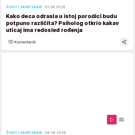
ŽIVOT I VASPITANJE
07.08.2026.
Kako deca odrasla u istoj porodici budu
potpuno različita? Psiholog otkrio kakav
uticaj ima redosled rođenja
Komentariši
ŽIVOT I VASPITANJE
06.08.2026.