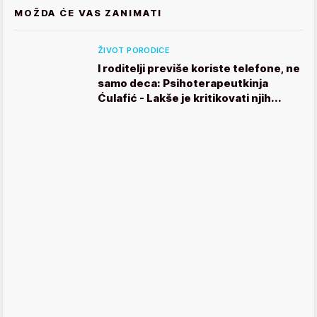
MOŽDA ĆE VAS ZANIMATI
ŽIVOT PORODICE
I roditelji previše koriste telefone, ne
samo deca: Psihoterapeutkinja
Ćulafić - Lakše je kritikovati njih...