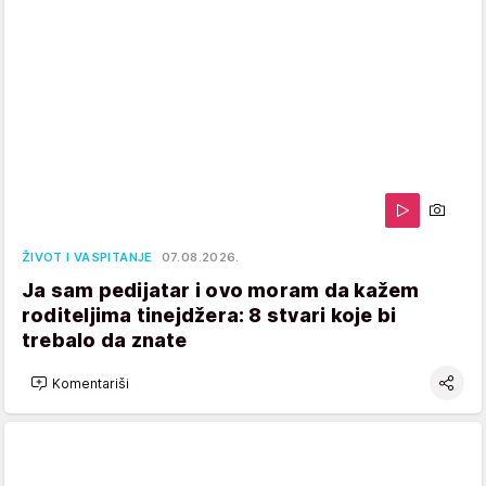
ŽIVOT I VASPITANJE
07.08.2026.
Ja sam pedijatar i ovo moram da kažem
roditeljima tinejdžera: 8 stvari koje bi
trebalo da znate
Komentariši