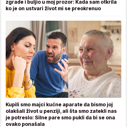
zgrade i buljio u moj prozor: Kada sam otkrila
ko je on ustvari život mi se preokrenuo
Kupili smo majci kućne aparate da bismo joj
olakšali život u penziji, ali šta smo zatekli nas
je potreslo: Silne pare smo pukli da bi se ona
ovako ponašala