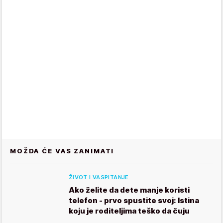
MOŽDA ĆE VAS ZANIMATI
ŽIVOT I VASPITANJE
Ako želite da dete manje koristi
telefon - prvo spustite svoj: Istina
koju je roditeljima teško da čuju