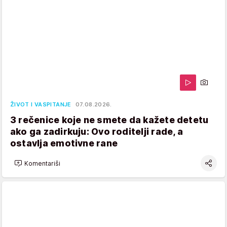
ŽIVOT I VASPITANJE
07.08.2026.
3 rečenice koje ne smete da kažete detetu
ako ga zadirkuju: Ovo roditelji rade, a
ostavlja emotivne rane
Komentariši