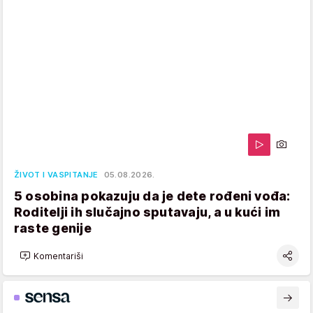
ŽIVOT I VASPITANJE
05.08.2026.
5 osobina pokazuju da je dete rođeni vođa:
Roditelji ih slučajno sputavaju, a u kući im
raste genije
Komentariši