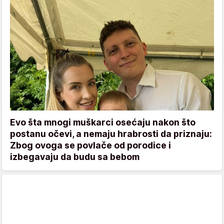
Evo šta mnogi muškarci osećaju nakon što
postanu očevi, a nemaju hrabrosti da priznaju:
Zbog ovoga se povlače od porodice i
izbegavaju da budu sa bebom