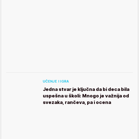
UČENJE I IGRA
Jedna stvar je ključna da bi deca bila
uspešna u školi: Mnogo je važnija od
svezaka, rančeva, pa i ocena