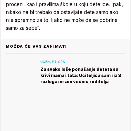
proceni, kao i pravilima škole u koju dete ide. Ipak,
nikako ne bi trebalo da ostavljate dete samo ako
nije spremno za to ili ako ne može da se pobrine
samo za sebe".
MOŽDA ĆE VAS ZANIMATI
UČENJE I IGRA
Za svako loše ponašanje deteta su
krivi mama i tata: Učiteljica sam i iz 3
razloga mrzim većinu roditelja