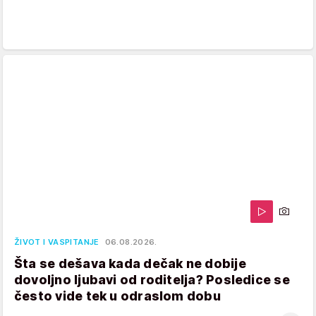
ŽIVOT I VASPITANJE
06.08.2026.
Šta se dešava kada dečak ne dobije
dovoljno ljubavi od roditelja? Posledice se
često vide tek u odraslom dobu