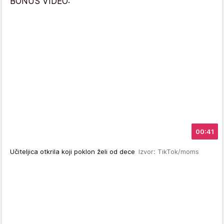
BONUS VIDEO:
00:41
Učiteljica otkrila koji poklon želi od dece
Izvor: TikTok/moms