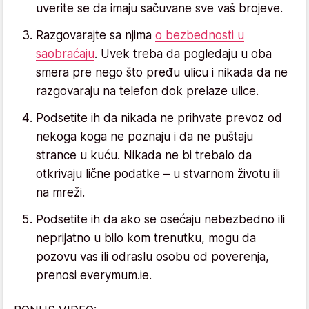
uverite se da imaju sačuvane sve vaš brojeve.
Razgovarajte sa njima
o bezbednosti u
saobraćaju
. Uvek treba da pogledaju u oba
smera pre nego što pređu ulicu i nikada da ne
razgovaraju na telefon dok prelaze ulice.
Podsetite ih da nikada ne prihvate prevoz od
nekoga koga ne poznaju i da ne puštaju
strance u kuću. Nikada ne bi trebalo da
otkrivaju lične podatke – u stvarnom životu ili
na mreži.
Podsetite ih da ako se osećaju nebezbedno ili
neprijatno u bilo kom trenutku, mogu da
pozovu vas ili odraslu osobu od poverenja,
prenosi everymum.ie.