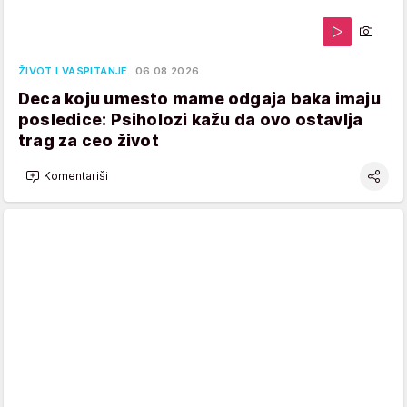
ŽIVOT I VASPITANJE
06.08.2026.
Deca koju umesto mame odgaja baka imaju
posledice: Psiholozi kažu da ovo ostavlja
trag za ceo život
Komentariši