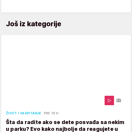
Još iz kategorije
ŽIVOT I VASPITANJE
PRE 18 H
Šta da radite ako se dete posvađa sa nekim
u parku? Evo kako najbolje da reagujete u