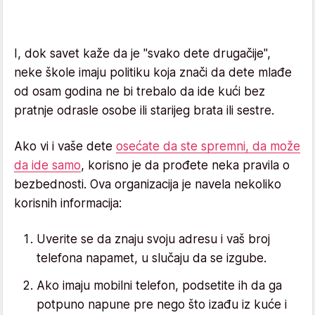
I, dok savet kaže da je "svako dete drugačije",
neke škole imaju politiku koja znači da dete mlađe
od osam godina ne bi trebalo da ide kući bez
pratnje odrasle osobe ili starijeg brata ili sestre.
Ako vi i vaše dete
osećate da ste spremni, da može
da ide samo
, korisno je da prođete neka pravila o
bezbednosti. Ova organizacija je navela nekoliko
korisnih informacija:
Uverite se da znaju svoju adresu i vaš broj
telefona napamet, u slučaju da se izgube.
Ako imaju mobilni telefon, podsetite ih da ga
potpuno napune pre nego što izađu iz kuće i