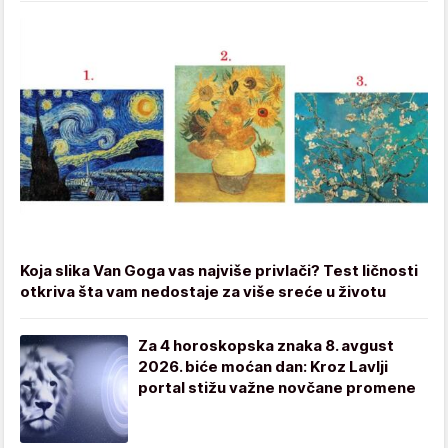
Koja slika Van Goga vas najviše privlači? Test ličnosti
otkriva šta vam nedostaje za više sreće u životu
Za 4 horoskopska znaka 8. avgust
2026. biće moćan dan: Kroz Lavlji
portal stižu važne novčane promene