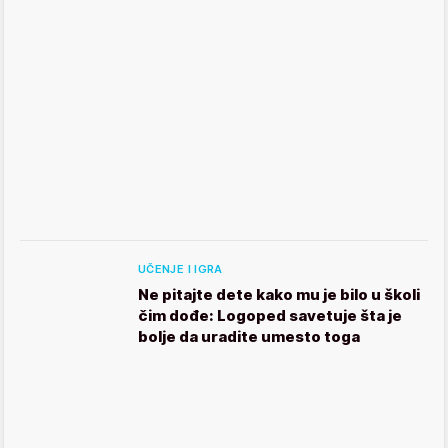
UČENJE I IGRA
Ne pitajte dete kako mu je bilo u školi
čim dođe: Logoped savetuje šta je
bolje da uradite umesto toga