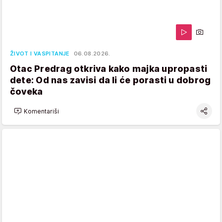
ŽIVOT I VASPITANJE
06.08.2026.
Otac Predrag otkriva kako majka upropasti
dete: Od nas zavisi da li će porasti u dobrog
čoveka
Komentariši