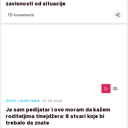
zavisnosti od situacije
Komentariši
ŽIVOT I VASPITANJE
07.08.2026.
Ja sam pedijatar i ovo moram da kažem
roditeljima tinejdžera: 8 stvari koje bi
trebalo da znate