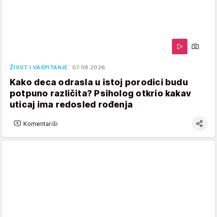
ŽIVOT I VASPITANJE
07.08.2026.
Kako deca odrasla u istoj porodici budu
potpuno različita? Psiholog otkrio kakav
uticaj ima redosled rođenja
Komentariši