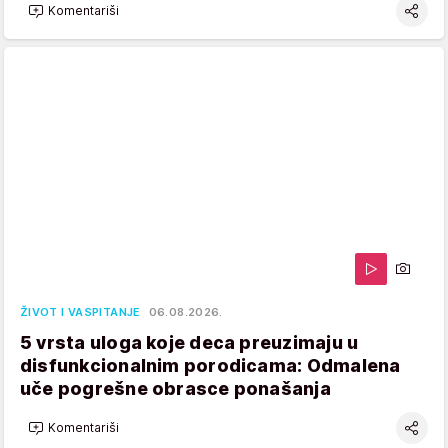
Komentariši
ŽIVOT I VASPITANJE
06.08.2026.
5 vrsta uloga koje deca preuzimaju u
disfunkcionalnim porodicama: Odmalena
uče pogrešne obrasce ponašanja
Komentariši