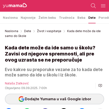
Naslovna
Najnovije
Želim bebu
Trudnoća
Beba
Dete
Porod
Naslovna
Dete
Život i vaspitanje
Kada dete može da ide
samo do škole
Kada dete može da ide samo u školu?
Zavisi od njegove spremnosti, ali pre
ovog uzrasta se ne preporučuje
Evo kakve su preporuke vezane za to kada dete
može samo da ide u školu i iz škole.
Nataša Zlatković
Objavljeno 09.09.2025. 7:00h
Dodajte Yumama u vaš Google izbor