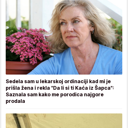
Sedela sam u lekarskoj ordinaciji kad mi je
prišla žena i rekla "Da li si ti Kaća iz Šapca":
Saznala sam kako me porodica najgore
prodala