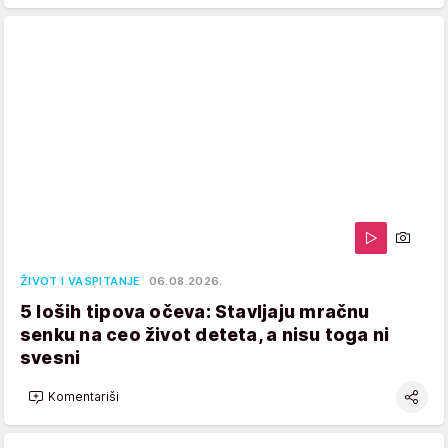
ŽIVOT I VASPITANJE
06.08.2026.
5 loših tipova očeva: Stavljaju mračnu
senku na ceo život deteta, a nisu toga ni
svesni
Komentariši