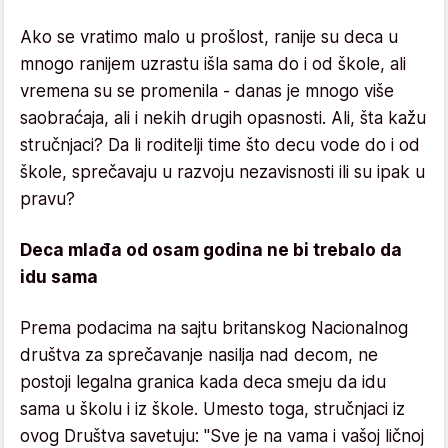
Ako se vratimo malo u prošlost, ranije su deca u
mnogo ranijem uzrastu išla sama do i od škole, ali
vremena su se promenila - danas je mnogo više
saobraćaja, ali i nekih drugih opasnosti. Ali, šta kažu
stručnjaci? Da li roditelji time što decu vode do i od
škole, sprečavaju u razvoju nezavisnosti ili su ipak u
pravu?
Deca mlađa od osam godina ne bi trebalo da
idu sama
Prema podacima na sajtu britanskog Nacionalnog
društva za sprečavanje nasilja nad decom, ne
postoji legalna granica kada deca smeju da idu
sama u školu i iz škole. Umesto toga, stručnjaci iz
ovog Društva savetuju: "Sve je na vama i vašoj ličnoj