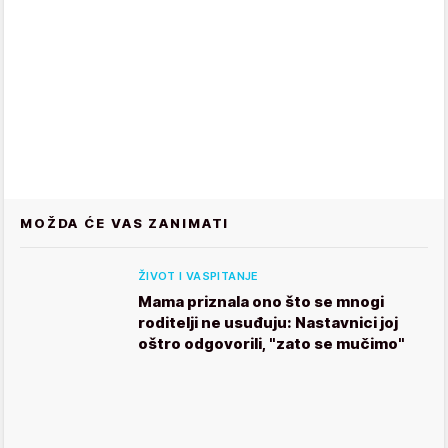
MOŽDA ĆE VAS ZANIMATI
ŽIVOT I VASPITANJE
Mama priznala ono što se mnogi
roditelji ne usuđuju: Nastavnici joj
oštro odgovorili, "zato se mučimo"