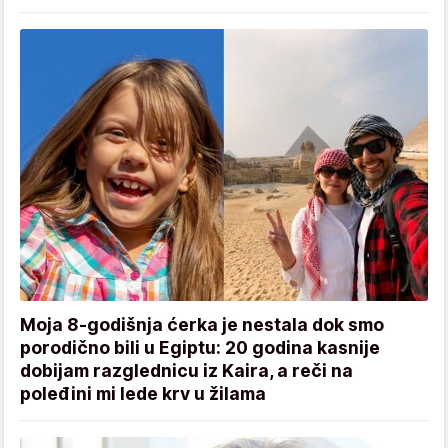
Moja 8-godišnja ćerka je nestala dok smo
porodično bili u Egiptu: 20 godina kasnije
dobijam razglednicu iz Kaira, a reči na
poleđini mi lede krv u žilama