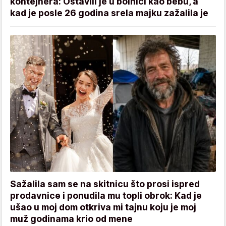
kontejnera: Ostavili je u bolnici kao bebu, a
kad je posle 26 godina srela majku zažalila je
Sažalila sam se na skitnicu što prosi ispred
prodavnice i ponudila mu topli obrok: Kad je
ušao u moj dom otkriva mi tajnu koju je moj
muž godinama krio od mene