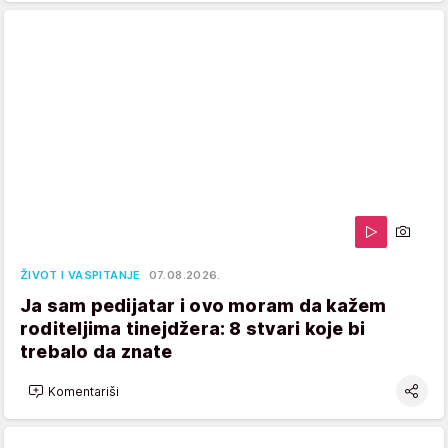
ŽIVOT I VASPITANJE
07.08.2026.
Ja sam pedijatar i ovo moram da kažem
roditeljima tinejdžera: 8 stvari koje bi
trebalo da znate
Komentariši