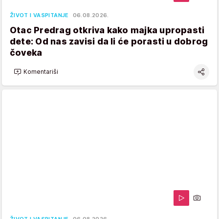
ŽIVOT I VASPITANJE
06.08.2026.
Otac Predrag otkriva kako majka upropasti
dete: Od nas zavisi da li će porasti u dobrog
čoveka
Komentariši
ŽIVOT I VASPITANJE
06.08.2026.