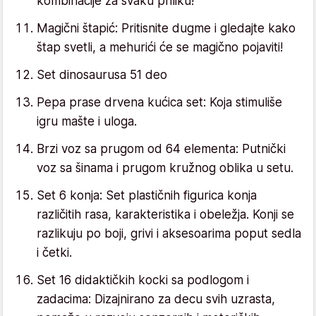
kombinacije za svaku priliku!
Magični štapić: Pritisnite dugme i gledajte kako
štap svetli, a mehurići će se magično pojaviti!
Set dinosaurusa 51 deo
Pepa prase drvena kućica set: Koja stimuliše
igru mašte i uloga.
Brzi voz sa prugom od 64 elementa: Putnički
voz sa šinama i prugom kružnog oblika u setu.
Set 6 konja: Set plastičnih figurica konja
različitih rasa, karakteristika i obeležja. Konji se
razlikuju po boji, grivi i aksesoarima poput sedla
i četki.
Set 16 didaktičkih kocki sa podlogom i
zadacima: Dizajnirano za decu svih uzrasta,