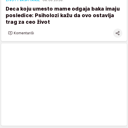
Deca koju umesto mame odgaja baka imaju
posledice: Psiholozi kažu da ovo ostavlja
trag za ceo život
Komentariši