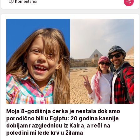
Komentariši
Moja 8-godišnja ćerka je nestala dok smo
porodično bili u Egiptu: 20 godina kasnije
dobijam razglednicu iz Kaira, a reči na
poleđini mi lede krv u žilama