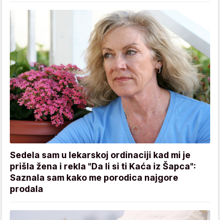
Sedela sam u lekarskoj ordinaciji kad mi je
prišla žena i rekla "Da li si ti Kaća iz Šapca":
Saznala sam kako me porodica najgore
prodala