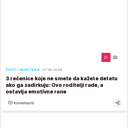
ŽIVOT I VASPITANJE
07.08.2026.
3 rečenice koje ne smete da kažete detetu
ako ga zadirkuju: Ovo roditelji rade, a
ostavlja emotivne rane
Komentariši