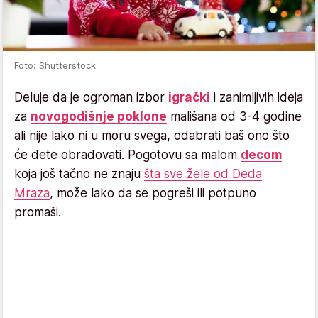
Foto: Shutterstock
Deluje da je ogroman izbor
igrački
i zanimljivih ideja
za
novogodišnje poklone
mališana od 3-4 godine
ali nije lako ni u moru svega, odabrati baš ono što
će dete obradovati. Pogotovu sa malom
decom
koja još tačno ne znaju
šta sve žele od Deda
Mraza
, može lako da se pogreši ili potpuno
promaši.