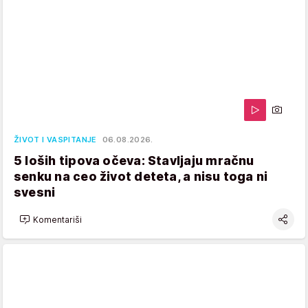
ŽIVOT I VASPITANJE
06.08.2026.
5 loših tipova očeva: Stavljaju mračnu
senku na ceo život deteta, a nisu toga ni
svesni
Komentariši