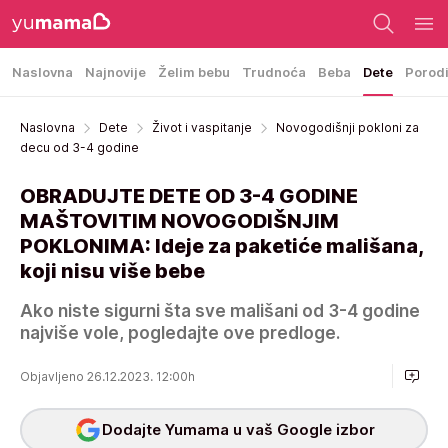
Naslovna
Najnovije
Želim bebu
Trudnoća
Beba
Dete
Porod
Naslovna
Dete
Život i vaspitanje
Novogodišnji pokloni za
decu od 3-4 godine
OBRADUJTE DETE OD 3-4 GODINE
MAŠTOVITIM NOVOGODIŠNJIM
POKLONIMA: Ideje za paketiće mališana,
koji nisu više bebe
Ako niste sigurni šta sve mališani od 3-4 godine
najviše vole, pogledajte ove predloge.
Objavljeno 26.12.2023. 12:00h
Dodajte Yumama u vaš Google izbor