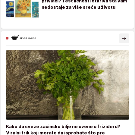
privlači? Test ličnosti otkriva šta vam
nedostaje za više sreće u životu
Kako da sveže začinsko bilje ne uvene u frižideru?
Viralni trik koji morate da isprobate što pre