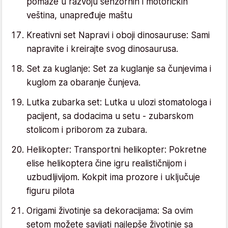
pomaže u razvoju senzornih i motoričkih
veština, unapređuje maštu
Kreativni set Napravi i oboji dinosauruse: Sami
napravite i kreirajte svog dinosaurusa.
Set za kuglanje: Set za kuglanje sa čunjevima i
kuglom za obaranje čunjeva.
Lutka zubarka set: Lutka u ulozi stomatologa i
pacijent, sa dodacima u setu - zubarskom
stolicom i priborom za zubara.
Helikopter: Transportni helikopter: Pokretne
elise helikoptera čine igru realističnijom i
uzbudljivijom. Kokpit ima prozore i uključuje
figuru pilota
Origami životinje sa dekoracijama: Sa ovim
setom možete savijati najlepše životinje sa