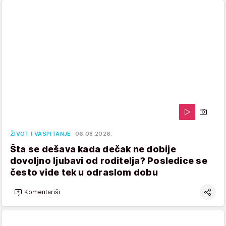
ŽIVOT I VASPITANJE
06.08.2026.
Šta se dešava kada dečak ne dobije
dovoljno ljubavi od roditelja? Posledice se
često vide tek u odraslom dobu
Komentariši