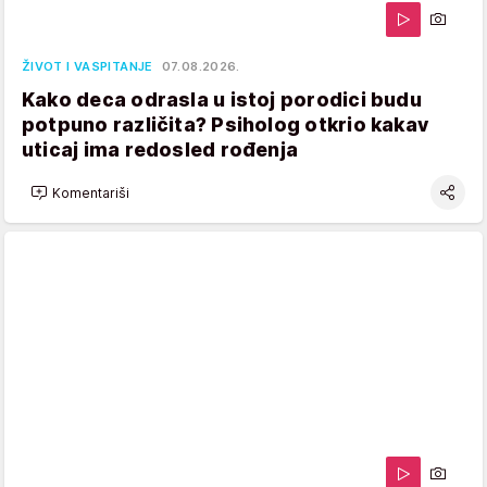
ŽIVOT I VASPITANJE
07.08.2026.
Kako deca odrasla u istoj porodici budu
potpuno različita? Psiholog otkrio kakav
uticaj ima redosled rođenja
Komentariši