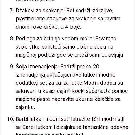
Džakovi za skakanje: Set sadrži izdržljive,
plastificirane džakove za skakanje sa ravnim
dnom i dve drške, u 4 boje.
Podloga za crtanje vodom-more: Stvarajte
svoje slike koristeći samo običnu vodu na
magičnoj podlozi gde se crteži sami pojavljuju
Šolja iznenadjenja: Sadrži preko 20
iznenadjenja,uključujući dve lutke i modne
dodatke,i set za caj za lutke.Modni dodaci su
sakriveni u kesici čaja ili kocki šećera.Uz pomoć
magične paste napravite ukusne kolačiće za
čajanku.
Barbi lutka i modni set: Istražite lični modni stil
sa Barbi lutkom i dizajnirajte fantastične odevne