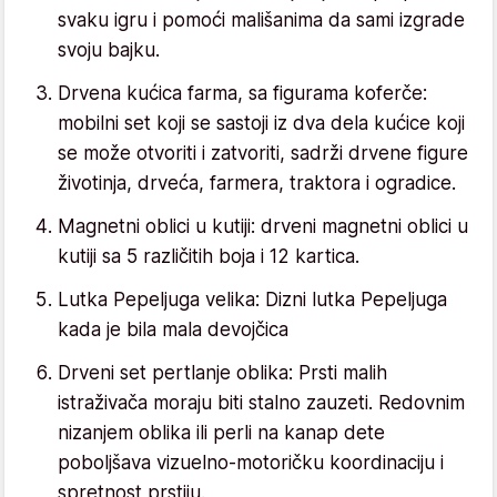
svaku igru i pomoći mališanima da sami izgrade
svoju bajku.
Drvena kućica farma, sa figurama koferče:
mobilni set koji se sastoji iz dva dela kućice koji
se može otvoriti i zatvoriti, sadrži drvene figure
životinja, drveća, farmera, traktora i ogradice.
Magnetni oblici u kutiji: drveni magnetni oblici u
kutiji sa 5 različitih boja i 12 kartica.
Lutka Pepeljuga velika: Dizni lutka Pepeljuga
kada je bila mala devojčica
Drveni set pertlanje oblika: Prsti malih
istraživača moraju biti stalno zauzeti. Redovnim
nizanjem oblika ili perli na kanap dete
poboljšava vizuelno-motoričku koordinaciju i
spretnost prstiju.