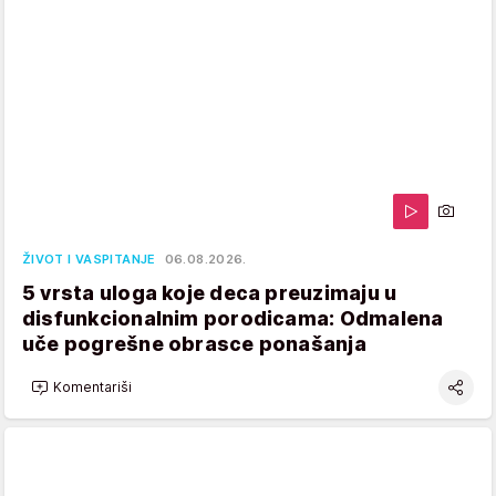
ŽIVOT I VASPITANJE
06.08.2026.
5 vrsta uloga koje deca preuzimaju u
disfunkcionalnim porodicama: Odmalena
uče pogrešne obrasce ponašanja
Komentariši