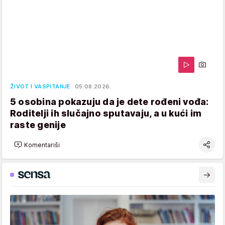
ŽIVOT I VASPITANJE
05.08.2026.
5 osobina pokazuju da je dete rođeni vođa:
Roditelji ih slučajno sputavaju, a u kući im
raste genije
Komentariši