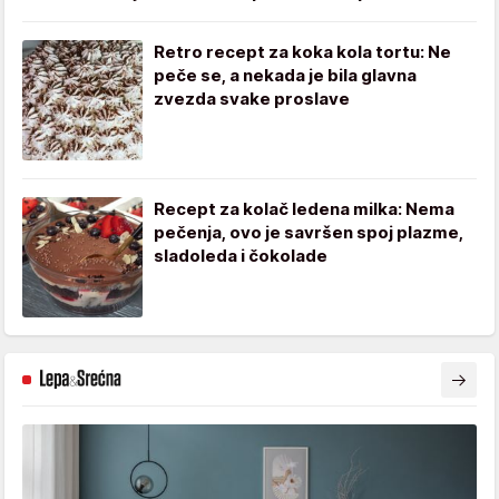
Retro recept za koka kola tortu: Ne
peče se, a nekada je bila glavna
zvezda svake proslave
Recept za kolač ledena milka: Nema
pečenja, ovo je savršen spoj plazme,
sladoleda i čokolade