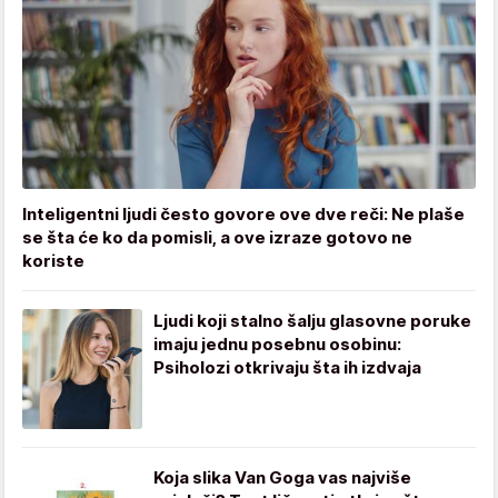
Inteligentni ljudi često govore ove dve reči: Ne plaše
se šta će ko da pomisli, a ove izraze gotovo ne
koriste
Ljudi koji stalno šalju glasovne poruke
imaju jednu posebnu osobinu:
Psiholozi otkrivaju šta ih izdvaja
Koja slika Van Goga vas najviše