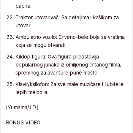
papira.
Traktor utovarivač: Sa detaljima i kašikom za
utovar.
Ambulatno vozilo: Crveno-bele boje sa vratima
koja se mogu otvarati.
Kiklop figura: Ova figura predstavlja
popularnog junaka iz omiljenog crtanog filma,
spremnog za avanture pune mašte.
Klavir/ksilofon: Za sve male muzičare i ljubitelje
lepih melodija.
(Yumama/J.D.)
BONUS VIDEO