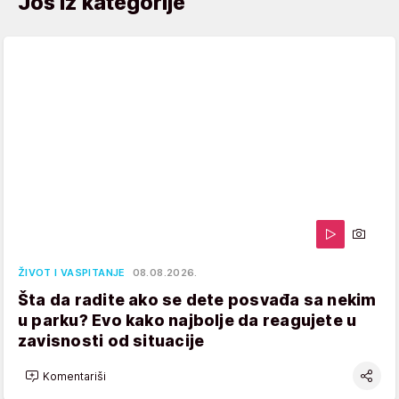
Još iz kategorije
ŽIVOT I VASPITANJE
08.08.2026.
Šta da radite ako se dete posvađa sa nekim
u parku? Evo kako najbolje da reagujete u
zavisnosti od situacije
Komentariši