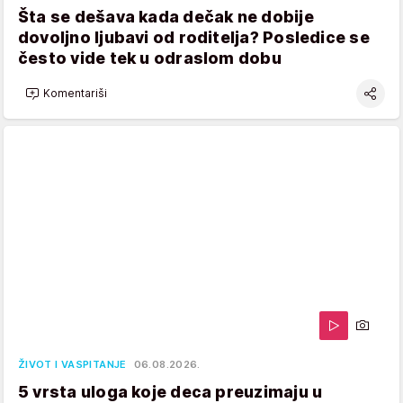
Šta se dešava kada dečak ne dobije
dovoljno ljubavi od roditelja? Posledice se
često vide tek u odraslom dobu
Komentariši
ŽIVOT I VASPITANJE
06.08.2026.
5 vrsta uloga koje deca preuzimaju u