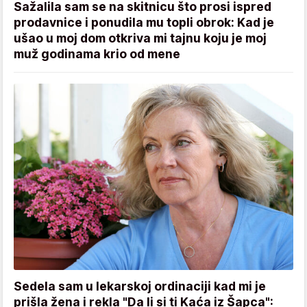
Sažalila sam se na skitnicu što prosi ispred
prodavnice i ponudila mu topli obrok: Kad je
ušao u moj dom otkriva mi tajnu koju je moj
muž godinama krio od mene
Sedela sam u lekarskoj ordinaciji kad mi je
prišla žena i rekla "Da li si ti Kaća iz Šapca":