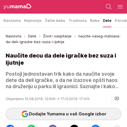
Naslovna
Najnovije
Želim bebu
Trudnoća
Beba
Dete
Porod
Naslovna
Dete
Život i vaspitanje
naucite-vaseg-malisana-
da-deli-igracke-bez-suza-i-ljutnje
Naučite decu da dele igračke bez suza i
ljutnje
Postoji jednostavan trik kako da naučite svoje
dete da deli igračke, a da ne izazove opšti haos
na druženju u parku ili igraonici. Saznajte i kako...
Objavljeno 15.08.2016. 12:00h
→ 17.10.2019. 17:41h
Dodajte Yumama u vaš Google izbor