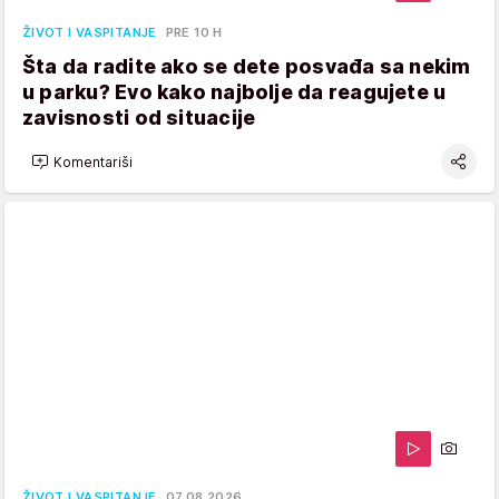
ŽIVOT I VASPITANJE
PRE 10 H
Šta da radite ako se dete posvađa sa nekim
u parku? Evo kako najbolje da reagujete u
zavisnosti od situacije
Komentariši
ŽIVOT I VASPITANJE
07.08.2026.