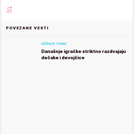
POVEZANE VESTI
UČENJE I IGRA
Današnje igračke striktno razdvajaju
dečake i devojčice