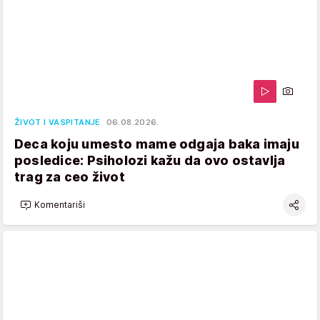
ŽIVOT I VASPITANJE
06.08.2026.
Deca koju umesto mame odgaja baka imaju
posledice: Psiholozi kažu da ovo ostavlja
trag za ceo život
Komentariši