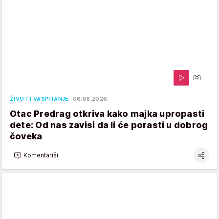
ŽIVOT I VASPITANJE
06.08.2026.
Otac Predrag otkriva kako majka upropasti
dete: Od nas zavisi da li će porasti u dobrog
čoveka
Komentariši