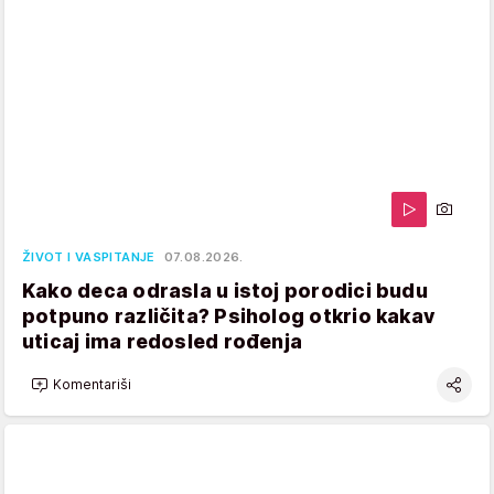
ŽIVOT I VASPITANJE
07.08.2026.
Kako deca odrasla u istoj porodici budu
potpuno različita? Psiholog otkrio kakav
uticaj ima redosled rođenja
Komentariši