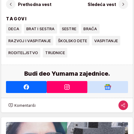
Prethodna vest
Sledeća vest
TAGOVI
DECA
BRAT I SESTRA
SESTRE
BRAĆA
RAZVOJ I VASPITANJE
ŠKOLSKO DETE
VASPITANJE
RODITELJSTVO
TRUDNICE
Budi deo Yumama zajednice.
Komentariši