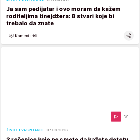
Ja sam pedijatar i ovo moram da kažem
roditeljima tinejdžera: 8 stvari koje bi
trebalo da znate
Komentariši
ŽIVOT I VASPITANJE
07.08.2026.
3 rečenice koje ne smete da kažete detetu