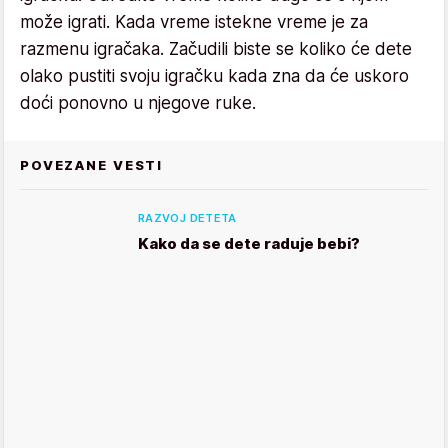
može igrati. Kada vreme istekne vreme je za
razmenu igračaka. Začudili biste se koliko će dete
olako pustiti svoju igračku kada zna da će uskoro
doći ponovno u njegove ruke.
POVEZANE VESTI
RAZVOJ DETETA
Kako da se dete raduje bebi?