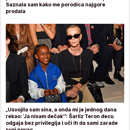
Saznala sam kako me porodica najgore
prodala
„Usvojila sam sina, a onda mi je jednog dana
rekao: ‘Ja nisam dečak’“: Šarliz Teron decu
odgaja bez privilegija i uči ih da sami zarade
svoj novac