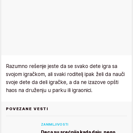
Razumno rešenje jeste da se svako dete igra sa
svojom igračkom, ali svaki roditelj ipak želi da nauči
svoje dete da deli igračke, a da ne izazove opšti
haos na druženju u parku ili igraonici.
POVEZANE VESTI
ZANIMLJIVOSTI
Deca su srećnija kada daju, nego