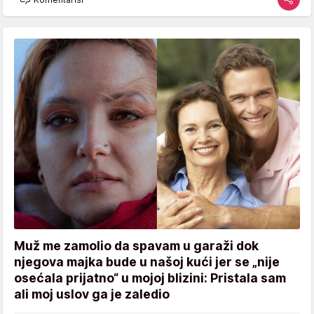
Muž me zamolio da spavam u garaži dok
njegova majka bude u našoj kući jer se „nije
osećala prijatno“ u mojoj blizini: Pristala sam
ali moj uslov ga je zaledio