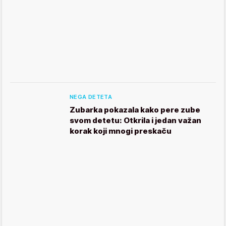
NEGA DETETA
Zubarka pokazala kako pere zube
svom detetu: Otkrila i jedan važan
korak koji mnogi preskaču