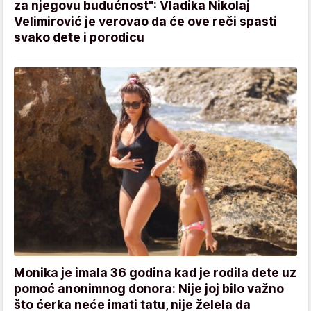
za njegovu budućnost": Vladika Nikolaj
Velimirović je verovao da će ove reči spasti
svako dete i porodicu
Monika je imala 36 godina kad je rodila dete uz
pomoć anonimnog donora: Nije joj bilo važno
što ćerka neće imati tatu, nije želela da