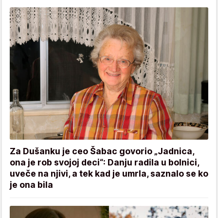
Za Dušanku je ceo Šabac govorio „Jadnica,
ona je rob svojoj deci“: Danju radila u bolnici,
uveče na njivi, a tek kad je umrla, saznalo se ko
je ona bila