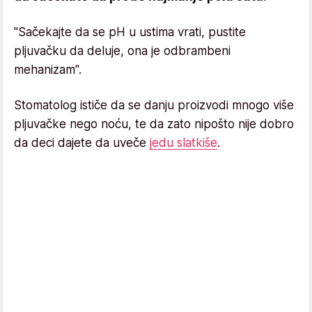
"Sačekajte da se pH u ustima vrati, pustite
pljuvačku da deluje, ona je odbrambeni
mehanizam".
Stomatolog ističe da se danju proizvodi mnogo više
pljuvačke nego noću, te da zato nipošto nije dobro
da deci dajete da uveče
jedu slatkiše
.