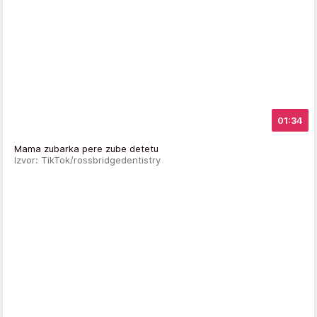
01:34
Mama zubarka pere zube detetu
Izvor: TikTok/rossbridgedentistry