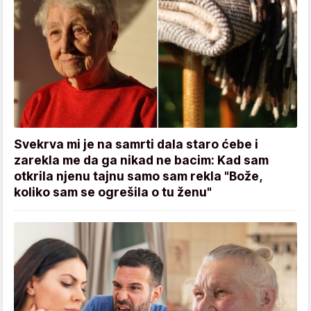
Svekrva mi je na samrti dala staro ćebe i
zarekla me da ga nikad ne bacim: Kad sam
otkrila njenu tajnu samo sam rekla "Bože,
koliko sam se ogrešila o tu ženu"