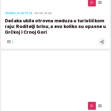
ZDRAVLJE DETETA
05.08.2026.
Dečaka ubila otrovna meduza u turističkom
raju: Roditelji brinu, a evo koliko su opasne u
Grčkoj i Crnoj Gori
1