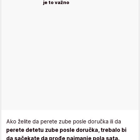
je to važno
Ako želite da perete zube posle doručka ili da
perete detetu zube posle doručka, trebalo bi
da sačekate da prođe najmanje pola sata.