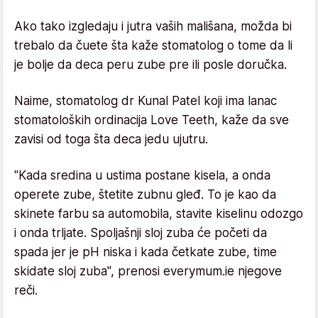
Ako tako izgledaju i jutra vaših mališana, možda bi
trebalo da čuete šta kaže stomatolog o tome da li
je bolje da deca peru zube pre ili posle doručka.
Naime, stomatolog dr Kunal Patel koji ima lanac
stomatoloških ordinacija Love Teeth, kaže da sve
zavisi od toga šta deca jedu ujutru.
"Kada sredina u ustima postane kisela, a onda
operete zube, štetite zubnu gleđ. To je kao da
skinete farbu sa automobila, stavite kiselinu odozgo
i onda trljate. Spoljašnji sloj zuba će početi da
spada jer je pH niska i kada četkate zube, time
skidate sloj zuba", prenosi everymum.ie njegove
reči.