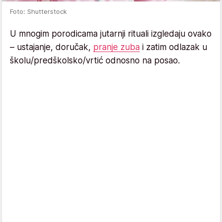
Foto: Shutterstock
U mnogim porodicama jutarnji rituali izgledaju ovako
– ustajanje, doručak,
pranje zuba
i zatim odlazak u
školu/predškolsko/vrtić odnosno na posao.