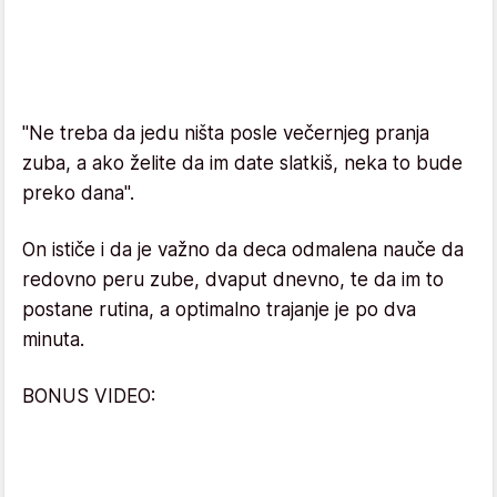
"Ne treba da jedu ništa posle večernjeg pranja
zuba, a ako želite da im date slatkiš, neka to bude
preko dana".
On ističe i da je važno da deca odmalena nauče da
redovno peru zube, dvaput dnevno, te da im to
postane rutina, a optimalno trajanje je po dva
minuta.
BONUS VIDEO: