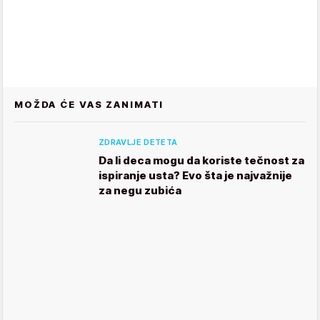
MOŽDA ĆE VAS ZANIMATI
ZDRAVLJE DETETA
Da li deca mogu da koriste tečnost za
ispiranje usta? Evo šta je najvažnije
za negu zubića