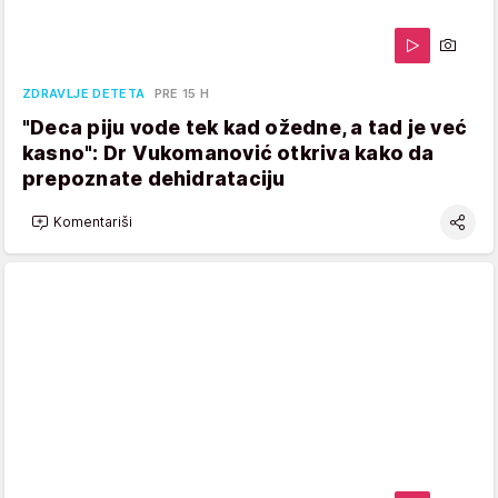
ZDRAVLJE DETETA
PRE 15 H
"Deca piju vode tek kad ožedne, a tad je već
kasno": Dr Vukomanović otkriva kako da
prepoznate dehidrataciju
Komentariši