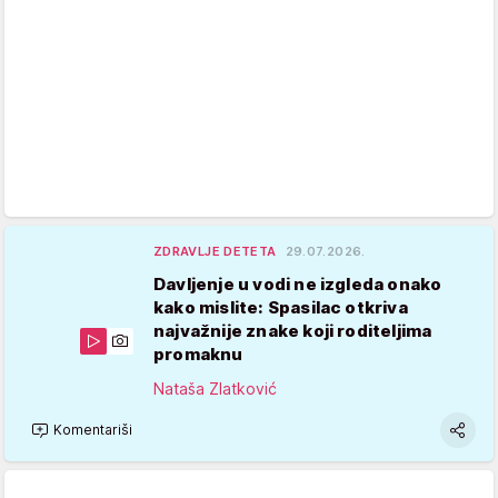
ZDRAVLJE DETETA
29.07.2026.
Davljenje u vodi ne izgleda onako
kako mislite: Spasilac otkriva
najvažnije znake koji roditeljima
promaknu
Nataša Zlatković
Komentariši