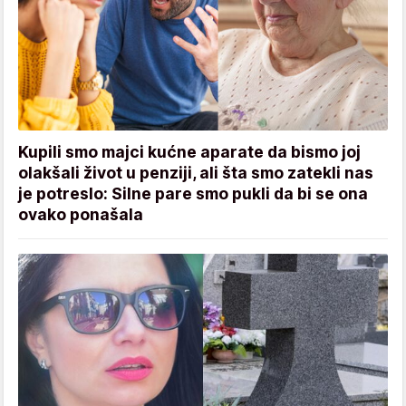
Kupili smo majci kućne aparate da bismo joj
olakšali život u penziji, ali šta smo zatekli nas
je potreslo: Silne pare smo pukli da bi se ona
ovako ponašala