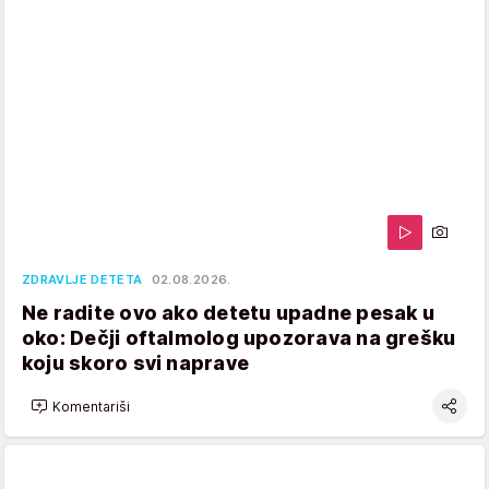
ZDRAVLJE DETETA
02.08.2026.
Ne radite ovo ako detetu upadne pesak u
oko: Dečji oftalmolog upozorava na grešku
koju skoro svi naprave
Komentariši