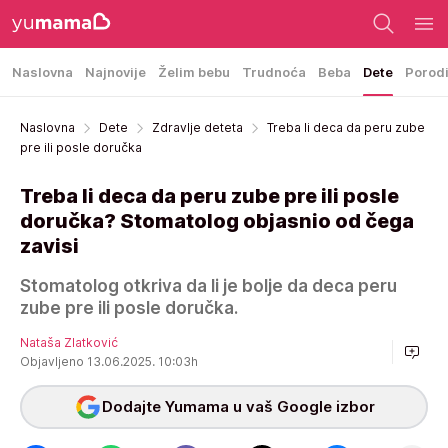
Naslovna
Najnovije
Želim bebu
Trudnoća
Beba
Dete
Porod
Naslovna
Dete
Zdravlje deteta
Treba li deca da peru zube
pre ili posle doručka
Treba li deca da peru zube pre ili posle
doručka? Stomatolog objasnio od čega
zavisi
Stomatolog otkriva da li je bolje da deca peru
zube pre ili posle doručka.
Nataša Zlatković
Objavljeno 13.06.2025. 10:03h
Dodajte Yumama u vaš Google izbor