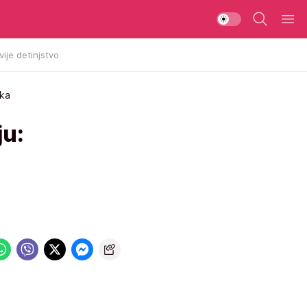
vije detinjstvo
ika
ju: