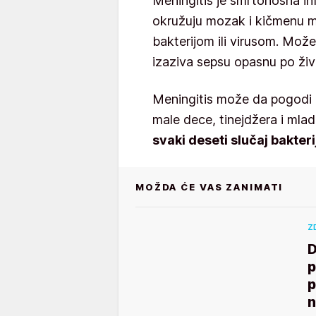
Meningitis je smrtonosna in
okružuju mozak i kičmenu m
bakterijom ili virusom. Mož
izaziva sepsu opasnu po živo
Meningitis može da pogodi b
male dece, tinejdžera i mlad
svaki deseti slučaj bakte
MOŽDA ĆE VAS ZANIMATI
Z
D
p
p
n