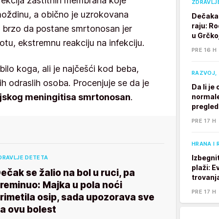
fekcija zaštitnih membrana koje
ZDRAVLJ
oždinu, a obično je uzrokovana
Dečaka 
raju: Ro
e brzo da postane smrtonosan jer
u Grčkoj
tu, ekstremnu reakciju na infekciju.
PRE 16 H
ilo koga, ali je najčešći kod beba,
RAZVOJ, 
ih odraslih osoba. Procenjuje se da je
Da li j
rijskog meningitisa smrtonosan
.
normale
pregle
PRE 17 H
HRANA I 
Izbegni
DRAVLJE DETETA
plaži: E
ečak se žalio na bol u ruci, pa
trovanj
reminuo: Majka u pola noći
PRE 17 H
rimetila osip, sada upozorava sve
a ovu bolest