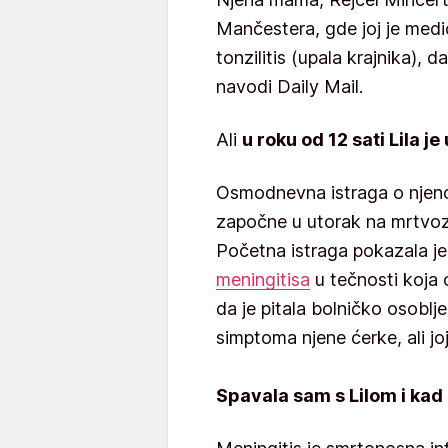
Mančestera, gde joj je medi
tonzilitis (upala krajnika), d
navodi Daily Mail.
Ali
u roku od 12 sati Lila je
Osmodnevna istraga o njenoj
započne u utorak na mrtvo
Početna istraga pokazala je 
meningitisa
u tečnosti koja 
da je pitala bolničko osoblje
simptoma njene ćerke, ali joj
Spavala sam s Lilom i kad