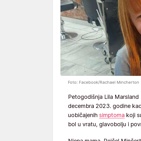
Foto: Facebook/Rachael Mincherton
Petogodišnja Lila Marsland 
decembra 2023. godine kad 
uobičajenih
simptoma
koji s
bol u vratu, glavobolju i pov
Njena mama, Rejčel Minčerton