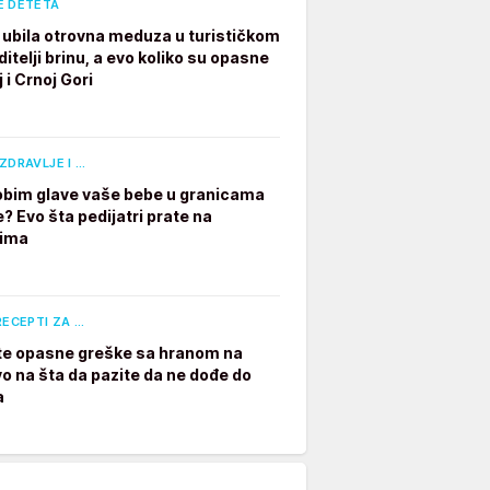
E DETETA
ubila otrovna meduza u turističkom
ditelji brinu, a evo koliko su opasne
 i Crnoj Gori
ZDRAVLJE I …
e obim glave vaše bebe u granicama
? Evo šta pedijatri prate na
dima
RECEPTI ZA …
te opasne greške sa hranom na
vo na šta da pazite da ne dođe do
a