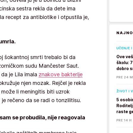
cinska sestra rekla da dete ima
ala recept za antibiotike i otpustila je,
NAJNO
 umrla.
UČENJE I
 šokantnoj smrti trebalo bi da
Ove veš
školu: 
zorničkom sudu Mančester Saut.
dobro s
da je Lila imala
znakove bakterije
PRE 24 M
okružuje njen mozak. Rejčel je rekla
 može li meningitis biti uzrok
ŽIVOT I 
 je rečeno da se radi o tonzilitisu.
5 osobi
Roditelj
raste g
 sam se probudila, nije reagovala
PRE 14 H