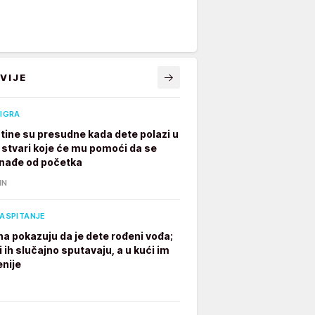
VIJE
 IGRA
tine su presudne kada dete polazi u
7 stvari koje će mu pomoći da se
nađe od početka
IN
VASPITANJE
na pokazuju da je dete rođeni vođa;
i ih slučajno sputavaju, a u kući im
enije