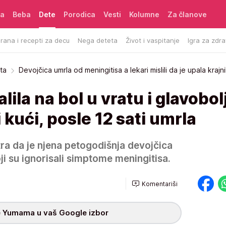
ća
Beba
Dete
Porodica
Vesti
Kolumne
Za članove
rana i recepti za decu
Nega deteta
Život i vaspitanje
Igra za zdra
ta
Devojčica umrla od meningitisa a lekari mislili da je upala krajn
lila na bol u vratu i glavobol
i kući, posle 12 sati umrla
a da je njena petogodišnja devojčica
i su ignorisali simptome meningitisa.
Komentariši
 Yumama u vaš Google izbor