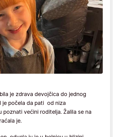
bila je zdrava devojčica do jednog
je počela da pati od niza
u poznati većini roditelja. Žalila se na
raćala je.
, odvela ju je u bolnicu u blizini