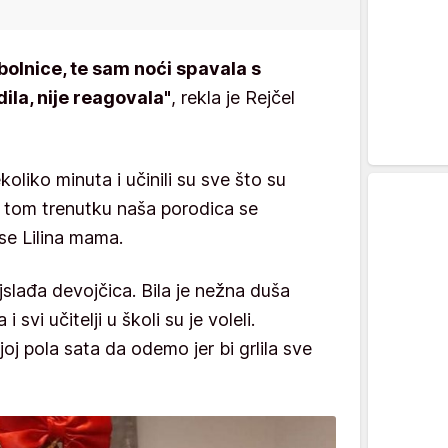
 bolnice, te sam noći spavala s
ila, nije reagovala"
, rekla je Rejčel
oliko minuta i učinili su sve što su
 U tom trenutku naša porodica se
 se Lilina mama.
ajslađa devojčica. Bila je nežna duša
i svi učitelji u školi su je voleli.
 joj pola sata da odemo jer bi grlila sve