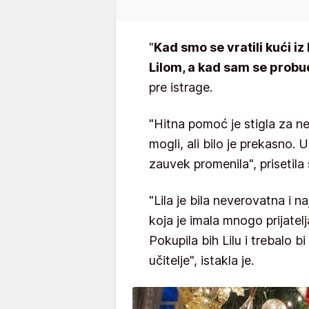
"
Kad smo se vratili kući iz
Lilom, a kad sam se probud
pre istrage.
"Hitna pomoć je stigla za nek
mogli, ali bilo je prekasno.
zauvek promenila", prisetila
"Lila je bila neverovatna i n
koja je imala mnogo prijatelja 
Pokupila bih Lilu i trebalo bi
učitelje", istakla je.