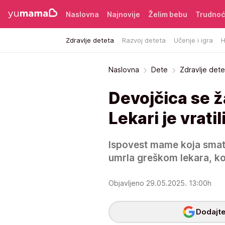
Naslovna
Najnovije
Želim bebu
Trudno
Zdravlje deteta
Razvoj deteta
Učenje i igra
H
Naslovna
Dete
Zdravlje dete
Devojčica se ža
Lekari je vratil
Ispovest mame koja smatr
umrla greškom lekara, koj
Objavljeno 29.05.2025. 13:00h
Dodajte