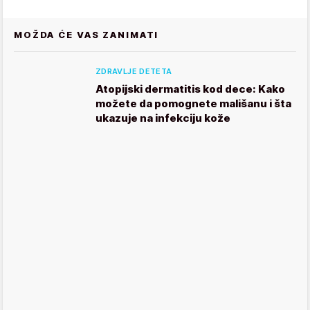
MOŽDA ĆE VAS ZANIMATI
ZDRAVLJE DETETA
Atopijski dermatitis kod dece: Kako
možete da pomognete mališanu i šta
ukazuje na infekciju kože