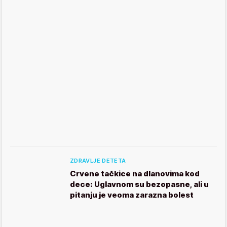
ZDRAVLJE DETETA
Crvene tačkice na dlanovima kod
dece: Uglavnom su bezopasne, ali u
pitanju je veoma zarazna bolest