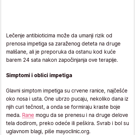
Lečenje antibioticima može da umanji rizik od
prenosa impetiga sa zaraženog deteta na druge
mališane, ali je preporuka da ostanu kod kuće
barem 24 sata nakon započinjanja ove terapije.
Simptomi i oblici impetiga
Glavni simptom impetiga su crvene ranice, najčešće
oko nosa i usta. One ubrzo pucaju, nekoliko dana iz
njih curi tečnost, a onda se formiraju kraste boje
meda.
Rane
mogu da se prenesu i na druge delove
tela dodirom, preko odeće ili peškira. Svrab i bol su
uglavnom blagi, piše mayoclinic.org.