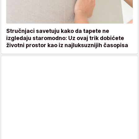
Stručnjaci savetuju kako da tapete ne
izgledaju staromodno: Uz ovaj trik dobićete
životni prostor kao iz najluksuznijih časopisa