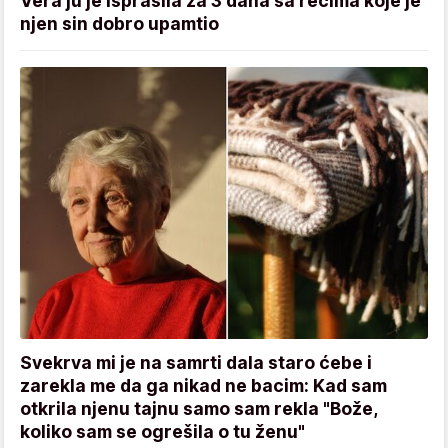
Vera ju je isprašila za 3 dana sa rečima koje je
njen sin dobro upamtio
Svekrva mi je na samrti dala staro ćebe i
zarekla me da ga nikad ne bacim: Kad sam
otkrila njenu tajnu samo sam rekla "Bože,
koliko sam se ogrešila o tu ženu"