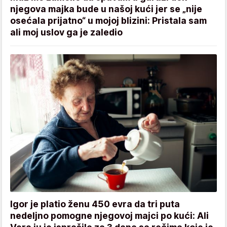
njegova majka bude u našoj kući jer se „nije
osećala prijatno“ u mojoj blizini: Pristala sam
ali moj uslov ga je zaledio
Igor je platio ženu 450 evra da tri puta
nedeljno pomogne njegovoj majci po kući: Ali