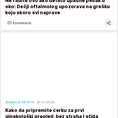
Ne radite ovo ako detetu upadne pesak u
oko: Dečji oftalmolog upozorava na grešku
koju skoro svi naprave
Komentariši
ZDRAVLJE DETETA
30.07.2026.
Kako da pripremite ćerku za prvi
ginekološki pregled, bez straha i stida