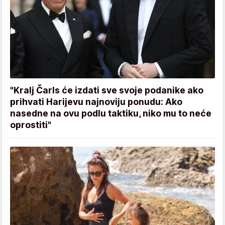
"Kralj Čarls će izdati sve svoje podanike ako
prihvati Harijevu najnoviju ponudu: Ako
nasedne na ovu podlu taktiku, niko mu to neće
oprostiti"