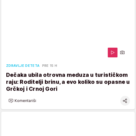
ZDRAVLJE DETETA
PRE 15 H
Dečaka ubila otrovna meduza u turističkom
raju: Roditelji brinu, a evo koliko su opasne u
Grčkoj i Crnoj Gori
Komentariši