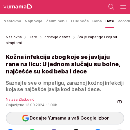
Naslovna
Najnovije
Želim bebu
Trudnoća
Beba
Dete
Porod
Naslovna
Dete
Zdravlje deteta
Šta je impetigo i koji su
simptomi
Kožna infekcija zbog koje se javljaju
rane na licu: U jednom slučaju su bolne,
najčešće su kod beba i dece
Saznajte sve o impetigu, zaraznoj kožnoj infekciji
koja se najčešće javlja kod beba i dece.
Nataša Zlatković
Objavljeno 13.09.2024. 11:00h
Dodajte Yumama u vaš Google izbor