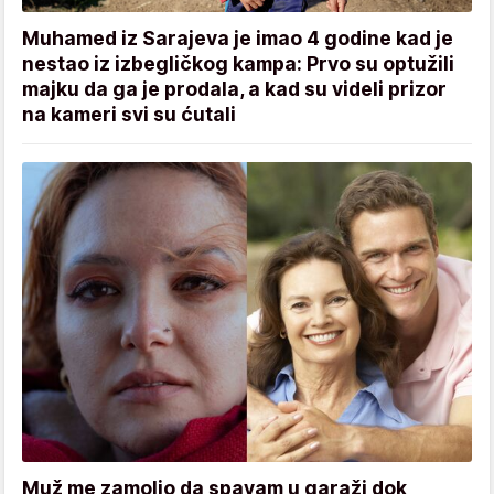
Muhamed iz Sarajeva je imao 4 godine kad je
nestao iz izbegličkog kampa: Prvo su optužili
majku da ga je prodala, a kad su videli prizor
na kameri svi su ćutali
Muž me zamolio da spavam u garaži dok