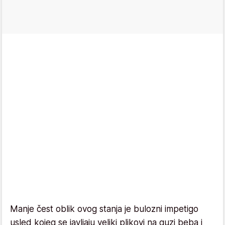
Manje čest oblik ovog stanja je bulozni impetigo
usled kojeg se javljaju veliki plikovi na guzi beba i