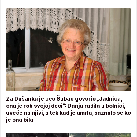
Za Dušanku je ceo Šabac govorio „Jadnica,
ona je rob svojoj deci“: Danju radila u bolnici,
uveče na njivi, a tek kad je umrla, saznalo se ko
je ona bila