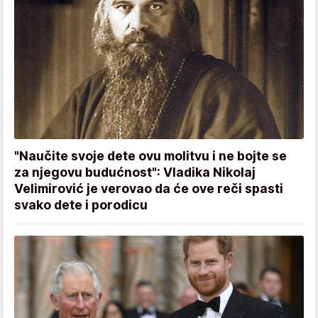
"Naučite svoje dete ovu molitvu i ne bojte se
za njegovu budućnost": Vladika Nikolaj
Velimirović je verovao da će ove reči spasti
svako dete i porodicu