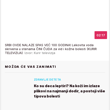
02:17
SRBI OVDE NALAZE SPAS VEĆ 100 GODINA! Lekovita voda
skrivena u stenama ČINI ČUDA za vid i kožne bolesti (KURIR
TELEVIZIJA)
Izvor: Kurir televizija
MOŽDA ĆE VAS ZANIMATI
ZDRAVLJE DETETA
Ko su deca leptiri? Na koži im izlaze
plikovi na najmanji dodir, a postoji više
tipova bolesti