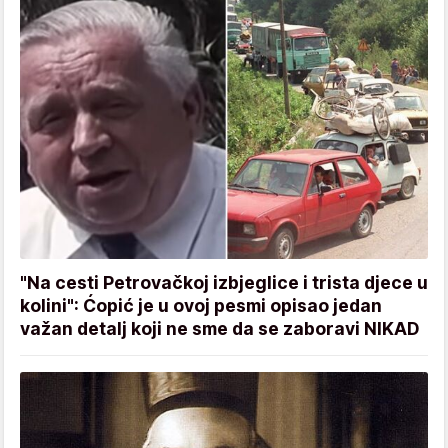
"Na cesti Petrovačkoj izbjeglice i trista djece u
kolini": Ćopić je u ovoj pesmi opisao jedan
važan detalj koji ne sme da se zaboravi NIKAD