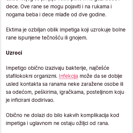
dece. Ove rane se mogu pojaviti i na rukama i
nogama beba i dece mlađe od dve godine.
Ektima je ozbiljan oblik impetiga koji uzrokuje bolne
rane ispunjene tečnošću ili gnojem.
Uzroci
Impetigo obično izazivaju bakterije, najčešće
stafilokokni organizmi.
Infekcija
može da se dobije
usled kontakta sa ranama neke zaražene osobe ili
sa odećom, peškirima, igračkama, posteljinom koju
je inficirani dodirivao.
Obično ne dolazi do bilo kakvih komplikacija kod
impetiga i uglavnom ne ostaju ožiljci od rana.