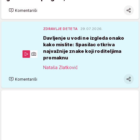
Komentariši
ZDRAVLJE DETETA
29.07.2026.
Davljenje u vodi ne izgleda onako
kako mislite: Spasilac otkriva
najvažnije znake koji roditeljima
promaknu
Nataša Zlatković
Komentariši