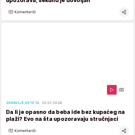
upozorava, sekund je dovoljan
Komentariši
ZDRAVLJE DETETA
23.07.2026.
Da li je opasno da beba ide bez kupaćeg na
plaži? Evo na šta upozoravaju stručnjaci
Komentariši