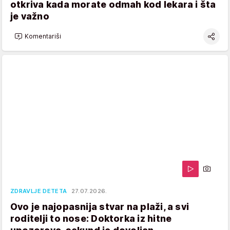
otkriva kada morate odmah kod lekara i šta
je važno
Komentariši
ZDRAVLJE DETETA
27.07.2026.
Ovo je najopasnija stvar na plaži, a svi
roditelji to nose: Doktorka iz hitne