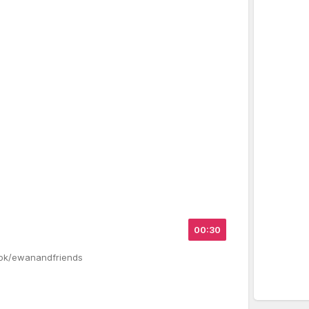
00:30
Tok/ewanandfriends