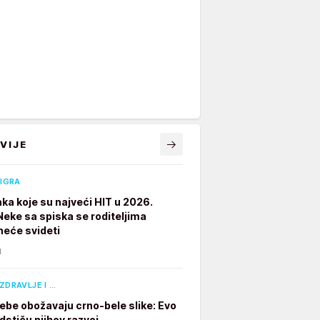
VIJE
 IGRA
aka koje su najveći HIT u 2026.
 Neke sa spiska se roditeljima
neće svideti
N
ZDRAVLJE I …
ebe obožavaju crno-bele slike: Evo
dstiču njihov razvoj