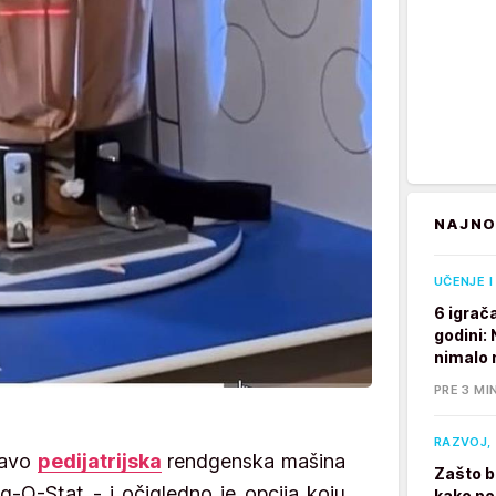
NAJNO
UČENJE I
6 igrač
godini:
nimalo 
PRE 3 MI
RAZVOJ, 
ravo
pedijatrijska
rendgenska mašina
Zašto b
-O-Stat - i očigledno je opcija koju
kako po