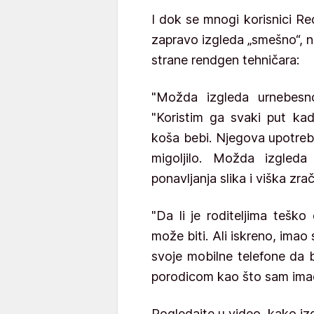
I dok se mnogi korisnici R
zapravo izgleda „smešno“, ne
strane rendgen tehničara:
"Možda izgleda urnebesno
"Koristim ga svaki put ka
koša bebi. Njegova upotreb
migoljilo. Možda izgled
ponavljanja slika i viška zrač
"Da li je roditeljima tešk
može biti. Ali iskreno, imao s
svoje mobilne telefone da bi 
porodicom kao što sam imao 
Pogledajte u video, kako iz