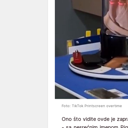
Foto: TikTok Printscreen overtime
Ono što vidite ovde je zap
- sa nesrećnim imenom Pigg