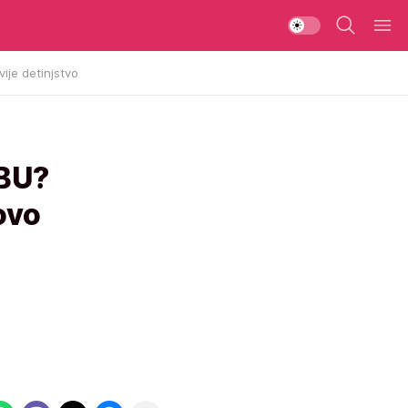
vije detinjstvo
BU?
ovo