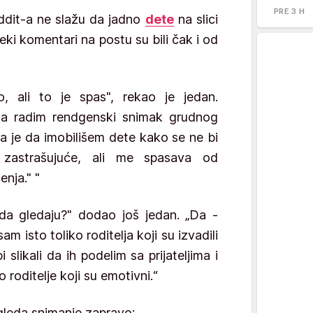
PRE 3 H
eddit-a ne slažu da jadno
dete
na slici
ki komentari na postu su bili čak i od
, ali to je spas", rekao je jedan.
da radim rendgenski snimak grudnog
a je da imobilišem dete kako se ne bi
a zastrašujuće, ali me spasava od
enja." "
o da gledaju?" dodao još jedan. „Da -
am isto toliko roditelja koji su izvadili
slikali da ih podelim sa prijateljima i
roditelje koji su emotivni.“
gleda snimanje zapravo: