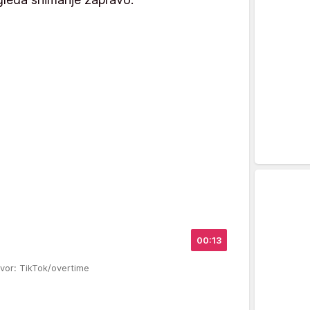
00:13
zvor: TikTok/overtime