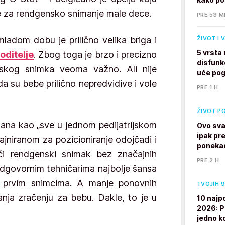
te za rendgensko snimanje male dece.
PRE 53 M
mladom dobu je prilično velika briga i
ŽIVOT I 
5 vrsta
roditelje
. Zbog toga je brzo i precizno
disfunk
skog snimka veoma važno. Ali nije
uče po
a su bebe prilično nepredvidive i vole
PRE 1 H
ŽIVOT P
sana kao „sve u jednom pedijatrijskom
Ovo sva
ipak pre
ajniranom za pozicioniranje odojčadi i
ponekad
i rendgenski snimak bez značajnih
PRE 2 H
odgovornim tehničarima najbolje šansa
a prvim snimcima. A manje ponovnih
TVOJIH 9
anja zračenju za bebu. Dakle, to je u
10 najp
2026: P
jedno k