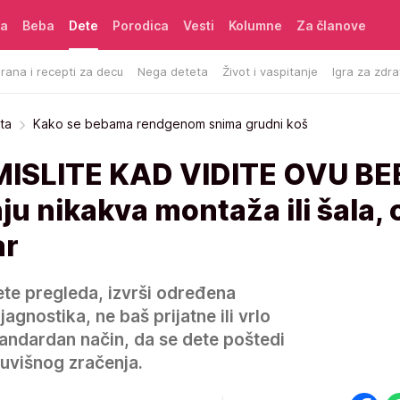
ća
Beba
Dete
Porodica
Vesti
Kolumne
Za članove
rana i recepti za decu
Nega deteta
Život i vaspitanje
Igra za zdra
ta
Kako se bebama rendgenom snima grudni koš
ISLITE KAD VIDITE OVU BE
nju nikakva montaža ili šala, 
ar
ete pregleda, izvrši određena
gnostika, ne baš prijatne ili vrlo
tandardan način, da se dete poštedi
 suvišnog zračenja.