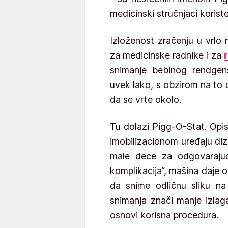
medicinski stručnjaci koris
Izloženost zračenju u vrlo 
za medicinske radnike i za
snimanje bebinog rendgen
uvek lako, s obzirom na to d
da se vrte okolo.
Tu dolazi Pigg-O-Stat. Opi
imobilizacionom uređaju diz
male dece za odgovarajuć
komplikacija“, mašina daje 
da snime odličnu sliku n
snimanja znači manje izlag
osnovi korisna procedura.