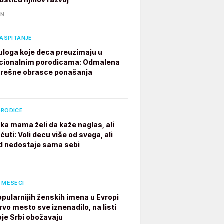
IN
VASPITANJE
 uloga koje deca preuzimaju u
cionalnim porodicama: Odmalena
grešne obrasce ponašanja
ORODICE
ka mama želi da kaže naglas, ali
ćuti: Voli decu više od svega, ali
 nedostaje sama sebi
 MESECI
opularnijih ženskih imena u Evropi
rvo mesto sve iznenadilo, na listi
oje Srbi obožavaju