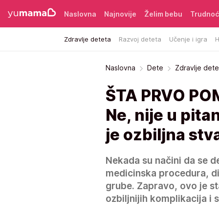
Naslovna
Najnovije
Želim bebu
Trudno
Zdravlje deteta
Razvoj deteta
Učenje i igra
H
Naslovna
Dete
Zdravlje dete
ŠTA PRVO POM
Ne, nije u pita
je ozbiljna stv
Nekada su načini da se d
medicinska procedura, dija
grube. Zapravo, ovo je s
ozbiljnijih komplikacija i