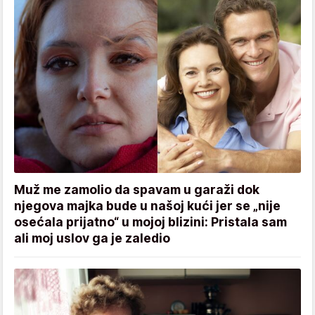
Muž me zamolio da spavam u garaži dok
njegova majka bude u našoj kući jer se „nije
osećala prijatno“ u mojoj blizini: Pristala sam
ali moj uslov ga je zaledio