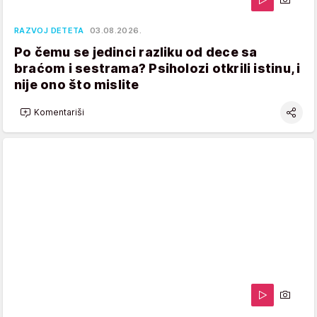
RAZVOJ DETETA
03.08.2026.
Po čemu se jedinci razliku od dece sa
braćom i sestrama? Psiholozi otkrili istinu, i
nije ono što mislite
Komentariši