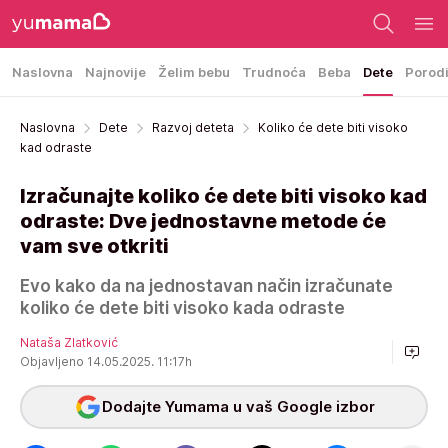
Naslovna
Najnovije
Želim bebu
Trudnoća
Beba
Dete
Porod
Naslovna
Dete
Razvoj deteta
Koliko će dete biti visoko
kad odraste
Izračunajte koliko će dete biti visoko kad
odraste: Dve jednostavne metode će
vam sve otkriti
Evo kako da na jednostavan način izračunate
koliko će dete biti visoko kada odraste
Nataša Zlatković
Objavljeno 14.05.2025. 11:17h
Dodajte Yumama u vaš Google izbor