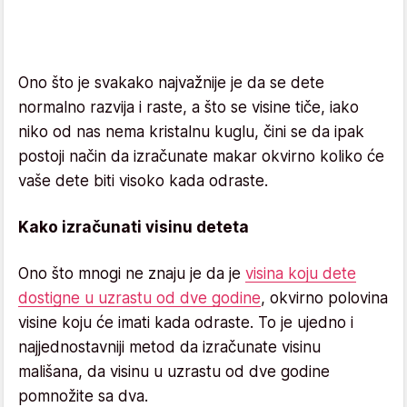
Ono što je svakako najvažnije je da se dete
normalno razvija i raste, a što se visine tiče, iako
niko od nas nema kristalnu kuglu, čini se da ipak
postoji način da izračunate makar okvirno koliko će
vaše dete biti visoko kada odraste.
Kako izračunati visinu deteta
Ono što mnogi ne znaju je da je
visina koju dete
dostigne u uzrastu od dve godine
, okvirno polovina
visine koju će imati kada odraste. To je ujedno i
najjednostavniji metod da izračunate visinu
mališana, da visinu u uzrastu od dve godine
pomnožite sa dva.