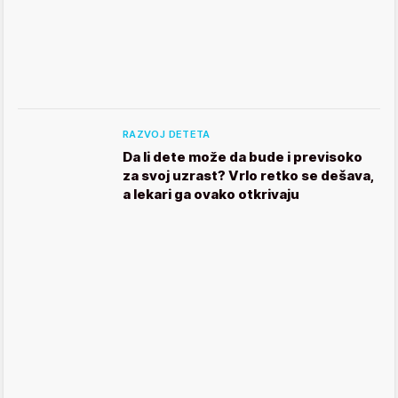
RAZVOJ DETETA
Da li dete može da bude i previsoko
za svoj uzrast? Vrlo retko se dešava,
a lekari ga ovako otkrivaju