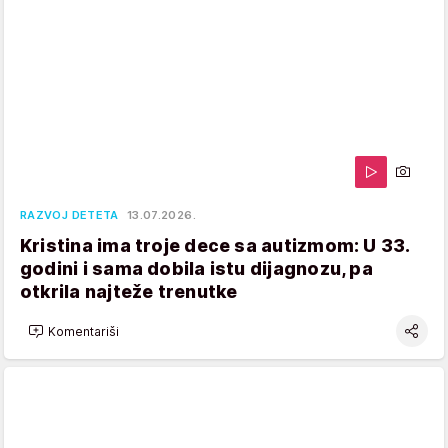
RAZVOJ DETETA
13.07.2026.
Kristina ima troje dece sa autizmom: U 33.
godini i sama dobila istu dijagnozu, pa
otkrila najteže trenutke
Komentariši