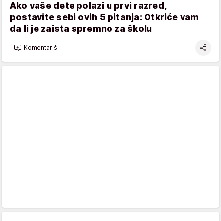
Ako vaše dete polazi u prvi razred,
postavite sebi ovih 5 pitanja: Otkriće vam
da li je zaista spremno za školu
Komentariši