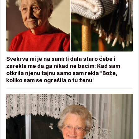
Svekrva mi je na samrti dala staro ćebe i
zarekla me da ga nikad ne bacim: Kad sam
otkrila njenu tajnu samo sam rekla "Bože,
koliko sam se ogrešila o tu ženu"