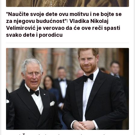
"Naučite svoje dete ovu molitvu i ne bojte se
za njegovu budućnost": Vladika Nikolaj
Velimirović je verovao da će ove reči spasti
svako dete i porodicu