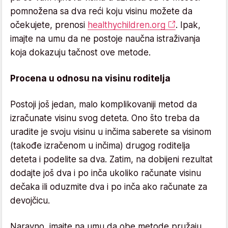
pomnožena sa dva reći koju visinu možete da
očekujete, prenosi
healthychildren.org
. Ipak,
imajte na umu da ne postoje naučna istraživanja
koja dokazuju tačnost ove metode.
Procena u odnosu na visinu roditelja
Postoji još jedan, malo komplikovaniji metod da
izračunate visinu svog deteta. Ono što treba da
uradite je svoju visinu u inčima saberete sa visinom
(takođe izračenom u inčima) drugog roditelja
deteta i podelite sa dva. Zatim, na dobijeni rezultat
dodajte još dva i po inča ukoliko računate visinu
dečaka ili oduzmite dva i po inča ako računate za
devojčicu.
Naravno, imajte na umu da obe metode pružaju