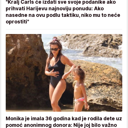
"Kralj Čarls će izdati sve svoje podanike ako
prihvati Harijevu najnoviju ponudu: Ako
nasedne na ovu podlu taktiku, niko mu to neće
oprostiti"
Monika je imala 36 godina kad je rodila dete uz
pomoć anonimnog donora: Nije joj bilo važno