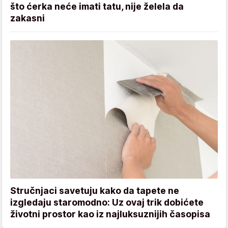
što ćerka neće imati tatu, nije želela da
zakasni
Stručnjaci savetuju kako da tapete ne
izgledaju staromodno: Uz ovaj trik dobićete
životni prostor kao iz najluksuznijih časopisa