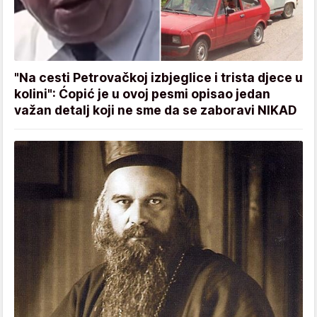
"Na cesti Petrovačkoj izbjeglice i trista djece u
kolini": Ćopić je u ovoj pesmi opisao jedan
važan detalj koji ne sme da se zaboravi NIKAD