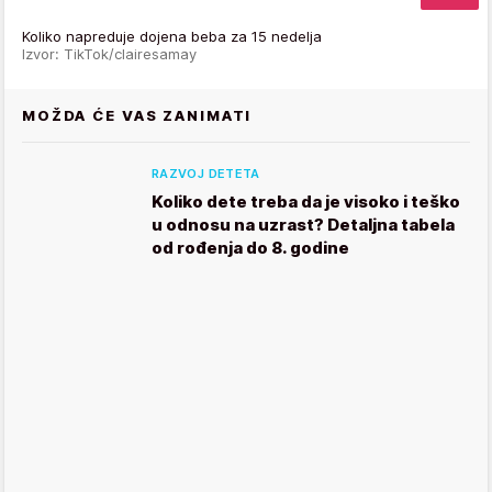
Koliko napreduje dojena beba za 15 nedelja
Izvor: TikTok/clairesamay
MOŽDA ĆE VAS ZANIMATI
RAZVOJ DETETA
Koliko dete treba da je visoko i teško
u odnosu na uzrast? Detaljna tabela
od rođenja do 8. godine