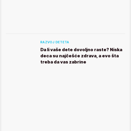
RAZVOJ DETETA
Da li vaše dete dovoljno raste? Niska
deca su najčešće zdrava, a evo šta
treba da vas zabrine