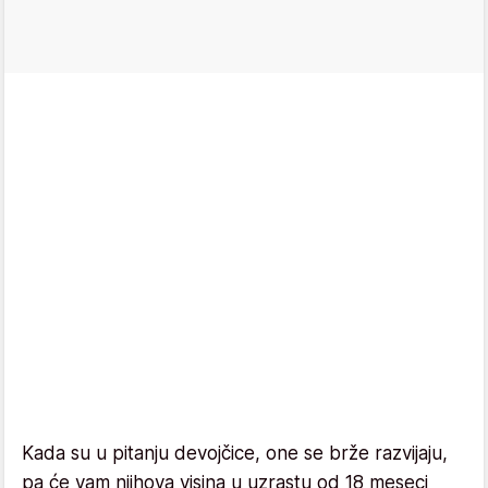
Kada su u pitanju devojčice, one se brže razvijaju,
pa će vam njihova visina u uzrastu od 18 meseci