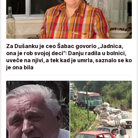
Za Dušanku je ceo Šabac govorio „Jadnica,
ona je rob svojoj deci“: Danju radila u bolnici,
uveče na njivi, a tek kad je umrla, saznalo se ko
je ona bila