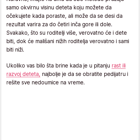
samo okvirnu visinu deteta koju možete da
očekujete kada poraste, ali može da se desi da
rezultat varira za do četiri inča gore ili dole.
Svakako, što su roditelji više, verovatno će i dete
biti, dok će mališani nižih roditelja verovatno i sami
biti niži.
Ukoliko vas bilo šta brine kada je u pitanju
rast ili
razvoj deteta,
najbolje je da se obratite pedijatru i
rešite sve nedoumice na vreme.