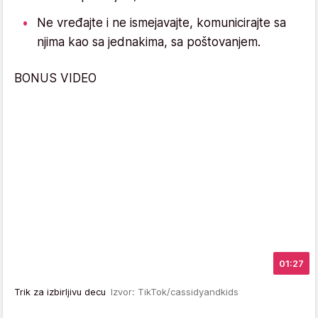
Ne vređajte i ne ismejavajte, komunicirajte sa
njima kao sa jednakima, sa poštovanjem.
BONUS VIDEO
01:27
Trik za izbirljivu decu
Izvor: TikTok/cassidyandkids