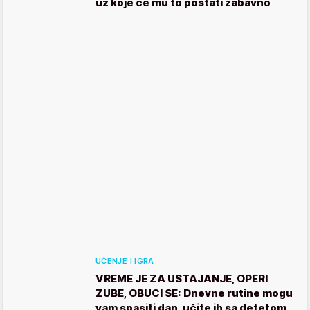
uz koje će mu to postati zabavno
UČENJE I IGRA
VREME JE ZA USTAJANJE, OPERI
ZUBE, OBUCI SE: Dnevne rutine mogu
vam spasiti dan, učite ih sa detetom