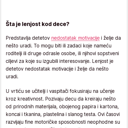
Šta je lenjost kod dece?
Predstavlja detetov
nedostatak motivacije
i želje da
nešto uradi. To mogu biti ili zadaci koje nameću
roditelji ili druge odrasle osobe, ili njihovi sopstveni
ciljevi za koje su izgubili interesovanje. Lenjost je
detetov nedostatak motivacije i želje da nešto
uradi.
U vrtiću se učitelji i vaspitači fokusiraju na učenje
kroz kreativnost. Pozivaju decu da kreiraju nešto
od prirodnih materijala, obojenog papira i kartona,
koncai i tkanina, plastelina i slanog testa. Ovi časovi
razvijaju fine motoričke sposobnosti neophodne su