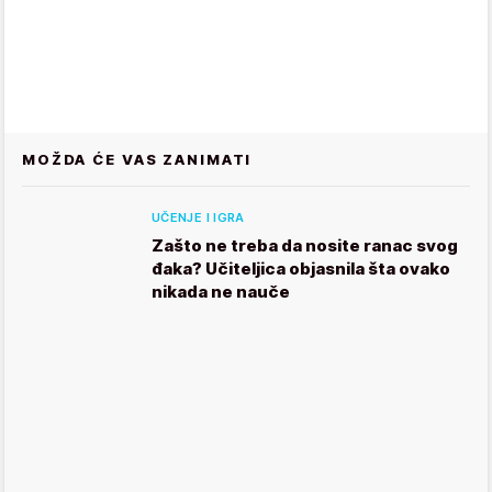
MOŽDA ĆE VAS ZANIMATI
UČENJE I IGRA
Zašto ne treba da nosite ranac svog
đaka? Učiteljica objasnila šta ovako
nikada ne nauče