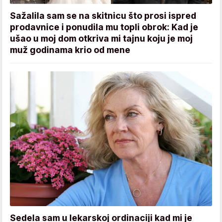
Sažalila sam se na skitnicu što prosi ispred
prodavnice i ponudila mu topli obrok: Kad je
ušao u moj dom otkriva mi tajnu koju je moj
muž godinama krio od mene
Sedela sam u lekarskoj ordinaciji kad mi je