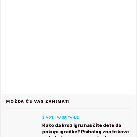
MOŽDA ĆE VAS ZANIMATI
ŽIVOT I VASPITANJE
Kako da kroz igru naučite dete da
pokupi igračke? Psiholog zna trikove