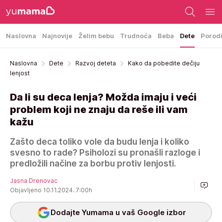
Naslovna
Najnovije
Želim bebu
Trudnoća
Beba
Dete
Porod
Naslovna
Dete
Razvoj deteta
Kako da pobedite dečiju
lenjost
Da li su deca lenja? Možda imaju i veći
problem koji ne znaju da reše ili vam
kažu
Zašto deca toliko vole da budu lenja i koliko
svesno to rade? Psiholozi su pronašli razloge i
predložili načine za borbu protiv lenjosti.
Jasna Drenovac
Objavljeno 10.11.2024. 7:00h
Dodajte Yumama u vaš Google izbor