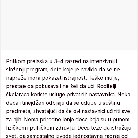
Prilikom prelaska u 3–4 razred na intenzivniji i
složeniji program, dete koje je naviklo da se ne
napreže mora pokazati istrajnost. Teško mu je,
prestaje da pokušava i ne želi da uči. Roditelji
školaraca koriste usluge privatnih nastavnika. Neka
deca i tinejdžeri odbijaju da se udube u suštinu
predmeta, shvatajući da će ovi nastavnici učiniti sve
za njih. Nema prirodno lenje dece koja su u punom
fizičkom i psihičkom zdravlju. Deca teže da istražuju
svet, da samostalno izvode jednostavne radnje od