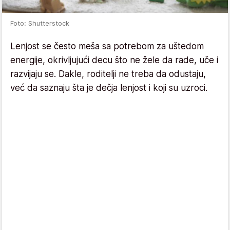
Foto: Shutterstock
Lenjost se često meša sa potrebom za uštedom
energije, okrivljujući decu što ne žele da rade, uče i
razvijaju se. Dakle, roditelji ne treba da odustaju,
već da saznaju šta je dečja lenjost i koji su uzroci.