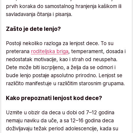
prvih koraka do samostalnog hranjenja kašikom ili
savladavanja čitanja i pisanja.
Zašto je dete lenjo?
Postoji nekoliko razloga za lenjost dece. To su
preterana
roditeljska briga
, temperament, dosada i
nedostatak motivacije, kao i strah od neuspeha.
Dete može biti iscrpljeno, a želja da se odmori i
bude lenjo postaje apsolutno prirodno. Lenjost se
različito manifestuje u različitim starosnim grupama.
Kako prepoznati lenjost kod dece?
Uzmite u obzir da deca u dobi od 7–12 godina
nemaju naviku da uče, a sa 12–16 godina deca
doživljavaju težak period adolescencije, kada su