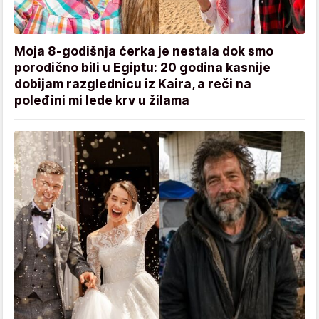
Moja 8-godišnja ćerka je nestala dok smo
porodično bili u Egiptu: 20 godina kasnije
dobijam razglednicu iz Kaira, a reči na
poleđini mi lede krv u žilama