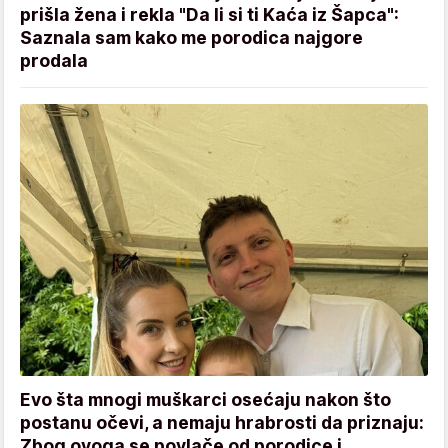
prišla žena i rekla "Da li si ti Kaća iz Šapca":
Saznala sam kako me porodica najgore
prodala
Evo šta mnogi muškarci osećaju nakon što
postanu očevi, a nemaju hrabrosti da priznaju:
Zbog ovoga se povlače od porodice i