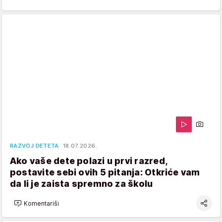
RAZVOJ DETETA
18.07.2026.
Ako vaše dete polazi u prvi razred,
postavite sebi ovih 5 pitanja: Otkriće vam
da li je zaista spremno za školu
Komentariši