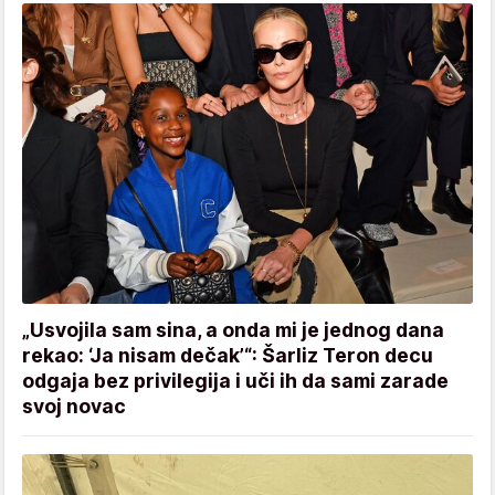
„Usvojila sam sina, a onda mi je jednog dana
rekao: ‘Ja nisam dečak’“: Šarliz Teron decu
odgaja bez privilegija i uči ih da sami zarade
svoj novac