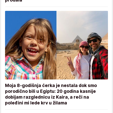
Moja 8-godišnja ćerka je nestala dok smo
porodično bili u Egiptu: 20 godina kasnije
dobijam razglednicu iz Kaira, a reči na
poleđini mi lede krv u žilama