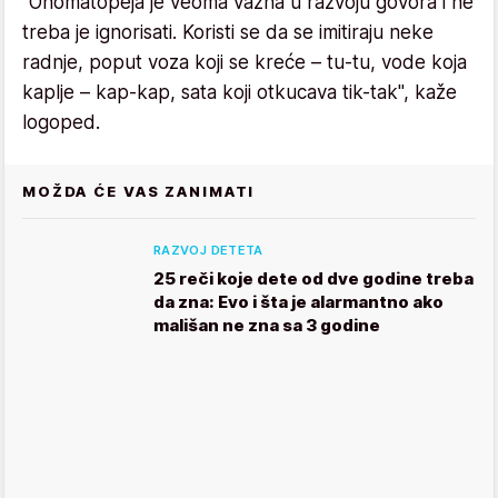
"Onomatopeja je veoma važna u razvoju govora i ne
treba je ignorisati. Koristi se da se imitiraju neke
radnje, poput voza koji se kreće – tu-tu, vode koja
kaplje – kap-kap, sata koji otkucava tik-tak", kaže
logoped.
MOŽDA ĆE VAS ZANIMATI
RAZVOJ DETETA
25 reči koje dete od dve godine treba
da zna: Evo i šta je alarmantno ako
mališan ne zna sa 3 godine