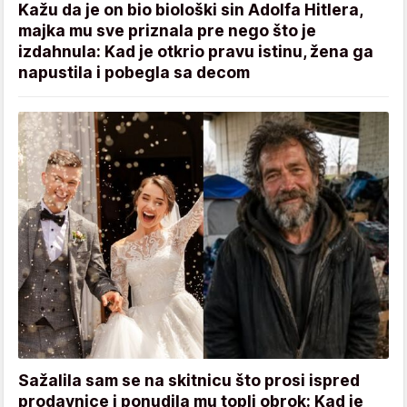
Kažu da je on bio biološki sin Adolfa Hitlera,
majka mu sve priznala pre nego što je
izdahnula: Kad je otkrio pravu istinu, žena ga
napustila i pobegla sa decom
Sažalila sam se na skitnicu što prosi ispred
prodavnice i ponudila mu topli obrok: Kad je