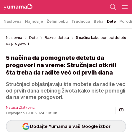
Naslovna
Najnovije
Želim bebu
Trudnoća
Beba
Dete
Porod
Naslovna
Dete
Razvoj deteta
5 načina kako pomoći detetu
da progovori
5 načina da pomognete detetu da
progovori na vreme: Stručnjaci otkrili
šta treba da radite već od prvih dana
Stručnjaci objašnjavaju šta možete da radite već
od prvih dana bebinog života kako biste pomogli
da na vreme progovori.
Nataša Zlatković
Objavljeno 19.10.2024. 10:10h
Dodajte Yumama u vaš Google izbor