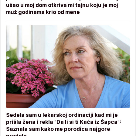
ušao u moj dom otkriva mi tajnu koju je moj
muž godinama krio od mene
Sedela sam u lekarskoj ordinaciji kad mi je
prišla žena i rekla "Da li si ti Kaća iz Šapca":
Saznala sam kako me porodica najgore
prodala