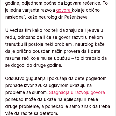
godine, odjednom počne da izgovara rečenice. To
je jedna varijanta razvoja
govora
koja je obično
nasledna", kaže neurolog dr Pašentseva.
U vezi sa tim kako roditelji da znaju da li je sve u
redu, odnosno da li će se govor razviti u nekom
trenutku ili postoje neki problemi, neurolog kaže
da je prilično pouzdan način provera da li dete
razume reči koje mu se upućuju – to bi trebalo da
se dogodi do druge godine.
Odsustvo gugutanja i pokušaja da dete pogledom
pronađe izvor zvuka uglavnom ukazuju na
probleme sa sluhom.
Stagnacija u razvoju govora
ponekad može da ukaže na epilepsiju ili neke
druge probleme, a ponekad je samo znak da treba
više da radite sa detetom.