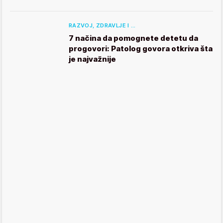
RAZVOJ, ZDRAVLJE I …
7 načina da pomognete detetu da
progovori: Patolog govora otkriva šta
je najvažnije