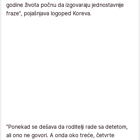
godine života počnu da izgovaraju jednostavnije
fraze", pojašnjava logoped Koreva.
"Ponekad se dešava da roditelji rade sa detetom,
ali ono ne govori. A onda oko treće, četvrte