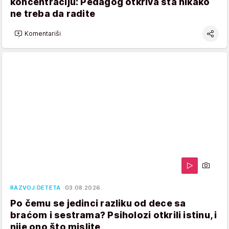
koncentraciju: Pedagog otkriva šta nikako
ne treba da radite
Komentariši
RAZVOJ DETETA
03.08.2026.
Po čemu se jedinci razliku od dece sa
braćom i sestrama? Psiholozi otkrili istinu, i
nije ono što mislite