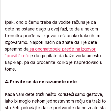
Ipak, ono o čemu treba da vodite računa je da
dete ne ostane dugo u ovoj fazi, te da u nekom
trenutku pređe na izgovor reči onako kako ih mi
izgovaramo. Najbolji način da znate da li je dete
spremno da
sa onomatopeje pređe na izgovor
"pravih" reči
je da ga pitate da kaže voda umesto
kap-kap, pa da procenite koliko je napredovalo u
tome.
4. Pravite se da ne razumete dete
Kada vam dete traži nešto koristeći samo gestove,
iako bi moglo nekom jednostavnom rečju da traži to
što želi, pokušajte da se pretvarate da ne znate šta