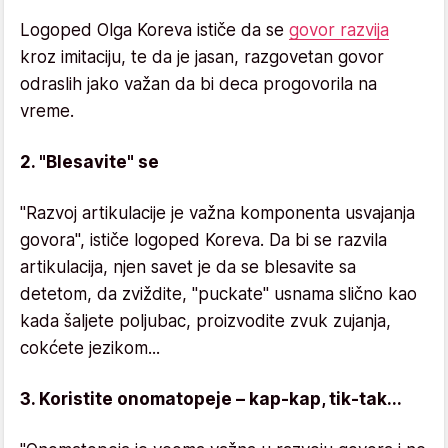
Logoped Olga Koreva ističe da se
govor razvija
kroz imitaciju, te da je jasan, razgovetan govor
odraslih jako važan da bi deca progovorila na
vreme.
2. "Blesavite" se
"Razvoj artikulacije je važna komponenta usvajanja
govora", ističe logoped Koreva. Da bi se razvila
artikulacija, njen savet je da se blesavite sa
detetom, da zviždite, "puckate" usnama slično kao
kada šaljete poljubac, proizvodite zvuk zujanja,
cokćete jezikom...
3. Koristite onomatopeje – kap-kap, tik-tak...