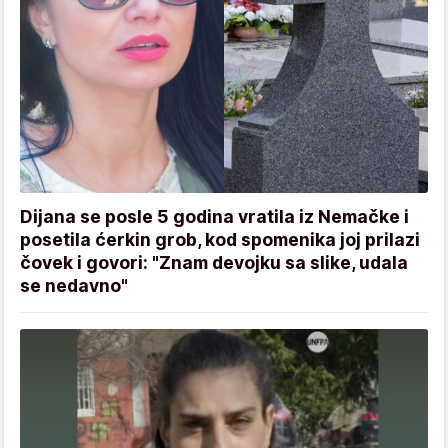
Dijana se posle 5 godina vratila iz Nemačke i
posetila ćerkin grob, kod spomenika joj prilazi
čovek i govori: "Znam devojku sa slike, udala
se nedavno"