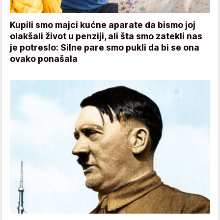
Kupili smo majci kućne aparate da bismo joj
olakšali život u penziji, ali šta smo zatekli nas
je potreslo: Silne pare smo pukli da bi se ona
ovako ponašala