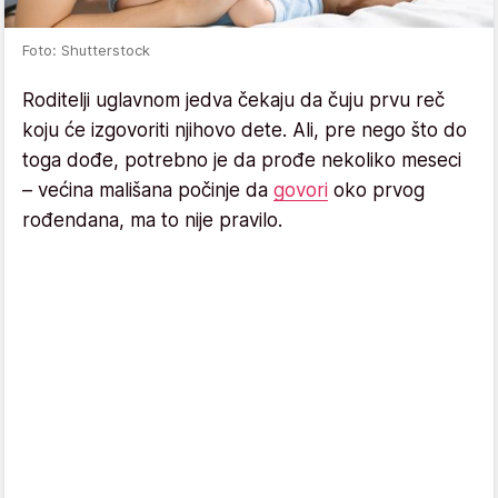
Foto: Shutterstock
Roditelji uglavnom jedva čekaju da čuju prvu reč
koju će izgovoriti njihovo dete. Ali, pre nego što do
toga dođe, potrebno je da prođe nekoliko meseci
– većina mališana počinje da
govori
oko prvog
rođendana, ma to nije pravilo.