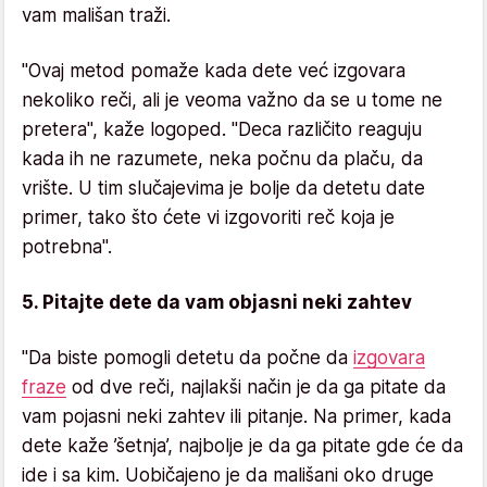
vam mališan traži.
"Ovaj metod pomaže kada dete već izgovara
nekoliko reči, ali je veoma važno da se u tome ne
pretera", kaže logoped. "Deca različito reaguju
kada ih ne razumete, neka počnu da plaču, da
vrište. U tim slučajevima je bolje da detetu date
primer, tako što ćete vi izgovoriti reč koja je
potrebna".
5. Pitajte dete da vam objasni neki zahtev
"Da biste pomogli detetu da počne da
izgovara
fraze
od dve reči, najlakši način je da ga pitate da
vam pojasni neki zahtev ili pitanje. Na primer, kada
dete kaže ’šetnja’, najbolje je da ga pitate gde će da
ide i sa kim. Uobičajeno je da mališani oko druge