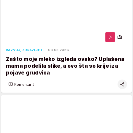
RAZVOJ, ZDRAVLJE I …
03.08.2026.
Zašto moje mleko izgleda ovako? Uplašena
mama podelila slike, a evo šta se krije iza
pojave grudvica
Komentariši