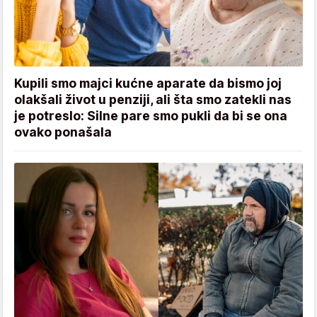
Kupili smo majci kućne aparate da bismo joj
olakšali život u penziji, ali šta smo zatekli nas
je potreslo: Silne pare smo pukli da bi se ona
ovako ponašala