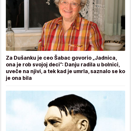
Za Dušanku je ceo Šabac govorio „Jadnica,
ona je rob svojoj deci“: Danju radila u bolnici,
uveče na njivi, a tek kad je umrla, saznalo se ko
je ona bila