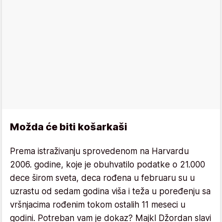
Možda će biti košarkaši
Prema istraživanju sprovedenom na Harvardu
2006. godine, koje je obuhvatilo podatke o 21.000
dece širom sveta, deca rođena u februaru su u
uzrastu od sedam godina viša i teža u poređenju sa
vršnjacima rođenim tokom ostalih 11 meseci u
godini. Potreban vam je dokaz? Majkl Džordan slavi