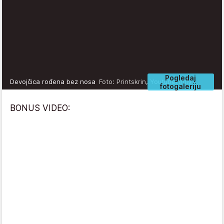
Pogledaj
Devojčica rođena bez nosa
Foto: Printskrin, Youtube/truly
fotogaleriju
BONUS VIDEO: