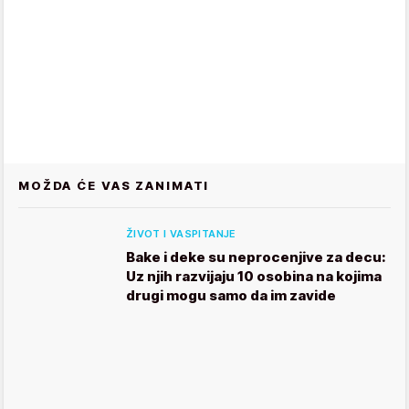
MOŽDA ĆE VAS ZANIMATI
ŽIVOT I VASPITANJE
Bake i deke su neprocenjive za decu:
Uz njih razvijaju 10 osobina na kojima
drugi mogu samo da im zavide