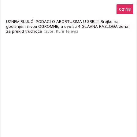
02:48
UZNEMIRUJUĆI PODACI O ABORTUSIMA U SRBIJI! Brojke na
godišnjem nivou OGROMNE, a ovo su 4 GLAVNA RAZLOGA žena
za prekid trudnoće
Izvor: Kurir televiz