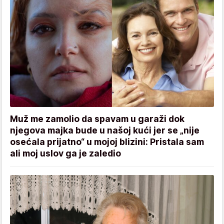
Muž me zamolio da spavam u garaži dok
njegova majka bude u našoj kući jer se „nije
osećala prijatno“ u mojoj blizini: Pristala sam
ali moj uslov ga je zaledio