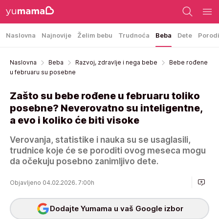
Naslovna
Najnovije
Želim bebu
Trudnoća
Beba
Dete
Porod
Naslovna
Beba
Razvoj, zdravlje i nega bebe
Bebe rođene
u februaru su posebne
Zašto su bebe rođene u februaru toliko
posebne? Neverovatno su inteligentne,
a evo i koliko će biti visoke
Verovanja, statistike i nauka su se usaglasili,
trudnice koje će se poroditi ovog meseca mogu
da očekuju posebno zanimljivo dete.
Objavljeno 04.02.2026. 7:00h
Dodajte Yumama u vaš Google izbor