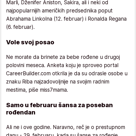
Marli, Dženifer Aniston, Šakira, ali i neki od
najpopularnijih američkih predsednika poput
Abrahama Linkolna (12. februar) i Ronalda Regana
(6. februar).
Vole svoj posao
Ne morate da brinete za bebe rođene u drugoj
polovini meseca. Anketa koju je sproveo portal
CareerBuilder.com otkrila je da su odrasle osobe u
znaku Riba najzadovoljnije na svojim radnim
mestima, piše miss7mama.
Samo u februaru šansa za poseban
rođendan
Ali ne i ove godine. Naravno, reč je o prestupnom
danu - 29. februaru, kada su šanse za rođenje