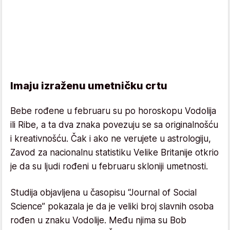
Imaju izraženu umetničku crtu
Bebe rođene u februaru su po horoskopu Vodolija
ili Ribe, a ta dva znaka povezuju se sa originalnošću
i kreativnošću. Čak i ako ne verujete u astrologiju,
Zavod za nacionalnu statistiku Velike Britanije otkrio
je da su ljudi rođeni u februaru skloniji umetnosti.
Studija objavljena u časopisu “Journal of Social
Science” pokazala je da je veliki broj slavnih osoba
rođen u znaku Vodolije. Među njima su Bob