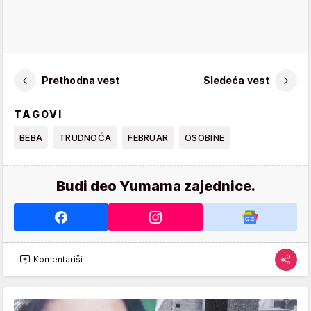
Prethodna vest
Sledeća vest
TAGOVI
BEBA
TRUDNOĆA
FEBRUAR
OSOBINE
Budi deo Yumama zajednice.
Komentariši