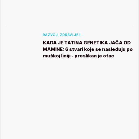
RAZVOJ, ZDRAVLJE I …
KADA JE TATINA GENETIKA JAČA OD
MAMINE: 6 stvari koje se nasleđuju po
muškoj liniji - preslikan je otac