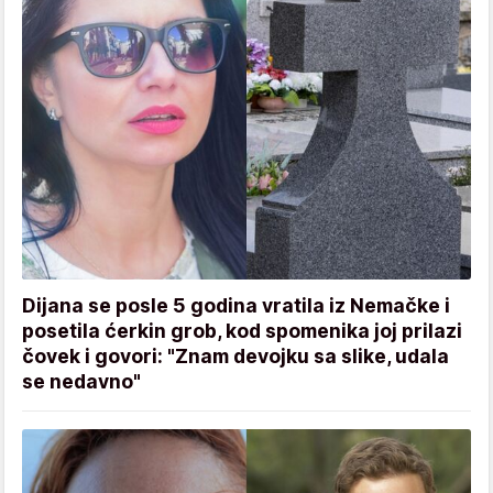
Dijana se posle 5 godina vratila iz Nemačke i
posetila ćerkin grob, kod spomenika joj prilazi
čovek i govori: "Znam devojku sa slike, udala
se nedavno"