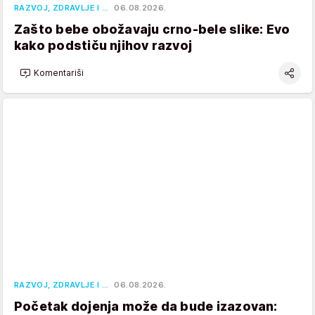
RAZVOJ, ZDRAVLJE I …
06.08.2026.
Zašto bebe obožavaju crno-bele slike: Evo
kako podstiču njihov razvoj
Komentariši
RAZVOJ, ZDRAVLJE I …
06.08.2026.
Početak dojenja može da bude izazovan: