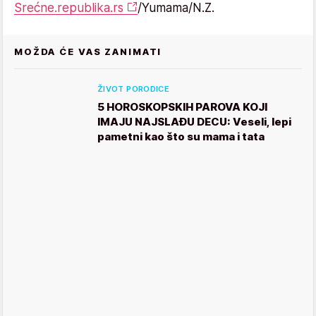
Srećne.republika.rs
/Yumama/N.Z.
MOŽDA ĆE VAS ZANIMATI
ŽIVOT PORODICE
5 HOROSKOPSKIH PAROVA KOJI
IMAJU NAJSLAĐU DECU: Veseli, lepi
pametni kao što su mama i tata