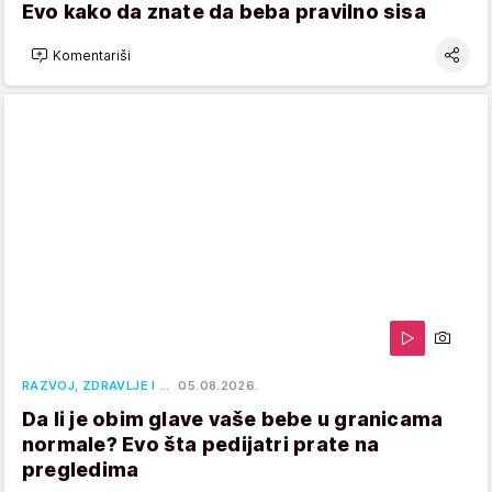
Evo kako da znate da beba pravilno sisa
Komentariši
RAZVOJ, ZDRAVLJE I …
05.08.2026.
Da li je obim glave vaše bebe u granicama
normale? Evo šta pedijatri prate na
pregledima