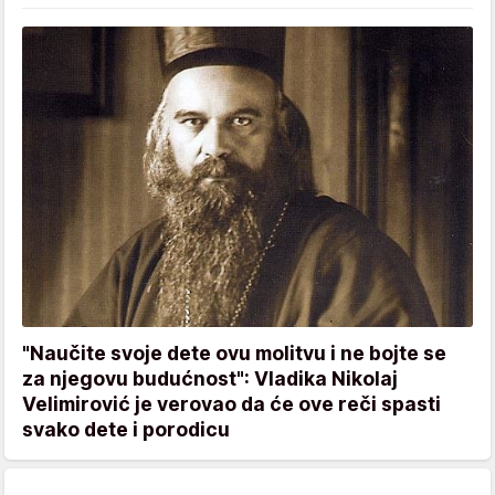
"Naučite svoje dete ovu molitvu i ne bojte se
za njegovu budućnost": Vladika Nikolaj
Velimirović je verovao da će ove reči spasti
svako dete i porodicu