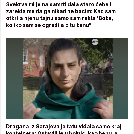
Svekrva mi je na samrti dala staro ćebe i
zarekla me da ga nikad ne bacim: Kad sam
otkrila njenu tajnu samo sam rekla "Bože,
koliko sam se ogrešila o tu ženu"
Dragana iz Sarajeva je tatu viđala samo kraj
kontejnera: Ostavili je u bolnici kao bebu, a