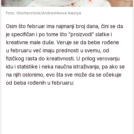
Foto: Shutterstock/Andreshkova Nastya
Osim što februar ima najmanji broj dana, čini se da
je specifičan i po tome što “proizvodi” slatke i
kreativne male duše. Veruje se da bebe rođene
u februaru već imaju prednosti u svemu, od
fizičkog rasta do kreativnosti. U prilog verovanju
idu i statistike i neka naučna istraživanja, pa ako se
na njih oslonimo, evo šta sve može da se očekuje
od beba rođenih u februaru: