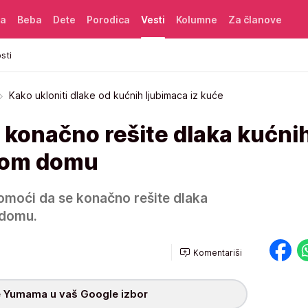
ća
Beba
Dete
Porodica
Vesti
Kolumne
Za članove
sti
Kako ukloniti dlake od kućnih ljubimaca iz kuće
 konačno rešite dlaka kućni
svom domu
omoći da se konačno rešite dlaka
 domu.
Komentariši
 Yumama u vaš Google izbor