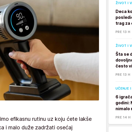
ŽIVOT I 
Deca ko
posledi
trag za 
PRE 13 H
ŽIVOT I 
Šta se 
dovoljno
često v
PRE 13 H
UČENJE I
6 igrač
godini:
nimalo 
PRE 14 H
mo efikasnu rutinu uz koju ćete lakše
aca i malo duže zadržati osećaj