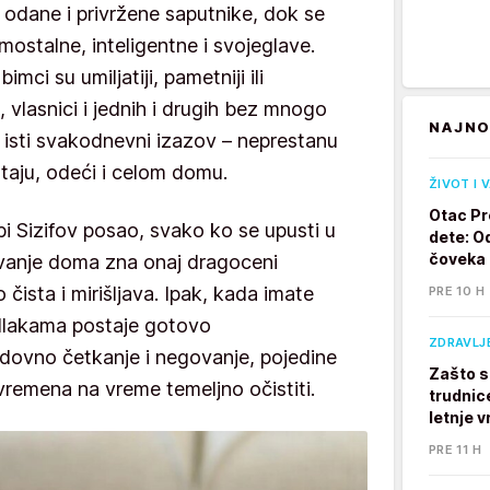
za odane i privržene saputnike, dok se
ostalne, inteligentne i svojeglave.
imci su umiljatiji, pametniji ili
, vlasnici i jednih i drugih bez mnogo
NAJNO
e isti svakodnevni izazov – neprestanu
aju, odeći i celom domu.
ŽIVOT I 
Otac Pr
bi Sizifov posao, svako ko se upusti u
dete: Od
čoveka
ivanje doma zna onaj dragoceni
čista i mirišljava. Ipak, kada imate
PRE 10 H
dlakama postaje gotovo
ZDRAVLJ
edovno četkanje i negovanje, pojedine
Zašto s
remena na vreme temeljno očistiti.
trudnic
letnje v
PRE 11 H