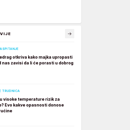
VIJE
VASPITANJE
edrag otkriva kako majka upropasti
 nas zavisi da li će porasti u dobrog
E TRUDNICA
u visoke temperature rizik za
e? Evo kakve opasnosti donose
rućine