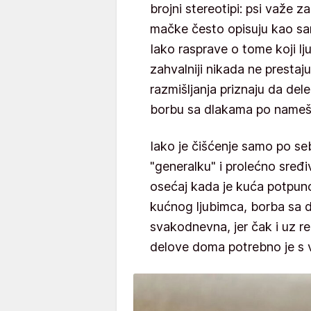
brojni stereotipi: psi važe 
mačke često opisuju kao sam
Iako rasprave o tome koji ljub
zahvalniji nikada ne prestaju
razmišljanja priznaju da del
borbu sa dlakama po namešt
Iako je čišćenje samo po se
"generalku" i prolećno sređ
osećaj kada je kuća potpuno 
kućnog ljubimca, borba sa 
svakodnevna, jer čak i uz r
delove doma potrebno je s v