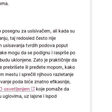
oma.
o posegnu za usisivačem, ali kada su
nju, taj redosled često nije
kom usisavanja tvrdih podova poput
dlake mogu da se podignu i rasprše po
du uklonjene. Zato je praktičnije da
e prebrišete ili pređete mopom, kako
m mestu i sprečili njihovo razletanje
anje poda biće znatno efikasnije,
D osvetljenjem
koje pomaže da
u uglovima, uz lajsne i ispod