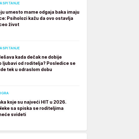
VASPITANJE
ju umesto mame odgaja baka imaju
ce: Psiholozi kažu da ovo ostavlja
ceo život
VASPITANJE
dešava kada dečak ne dobije
 ljubavi od roditelja? Posledice se
ide tek u odraslom dobu
 IGRA
aka koje su najveći HIT u 2026.
 Neke sa spiska se roditeljima
neće svideti