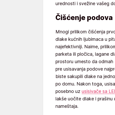
urednosti i svežine vašeg d
Čišćenje podova
Mnogi prilikom čišćenja prv
dlake kućnih ljubimaca u pita
najefektivniji. Naime, prili
parketa ili pločica, lagane 
prostoru umesto da odmah bu
pre usisavanja podove najpr
biste sakupili dlake na jedno
po domu. Nakon toga, usisav
posebno uz
usisivače sa LE
lakše uočite dlake i prašinu 
nameštaja.