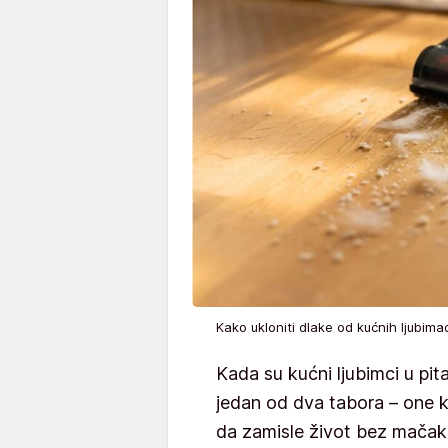
Kako ukloniti dlake od kućnih ljubim
Kada su kućni ljubimci u pit
jedan od dva tabora – one k
da zamisle život bez mačak