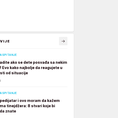
VIJE
VASPITANJE
radite ako se dete posvađa sa nekim
? Evo kako najbolje da reagujete u
sti od situacije
N
VASPITANJE
pedijatar i ovo moram da kažem
ima tinejdžera: 8 stvari koje bi
 da znate