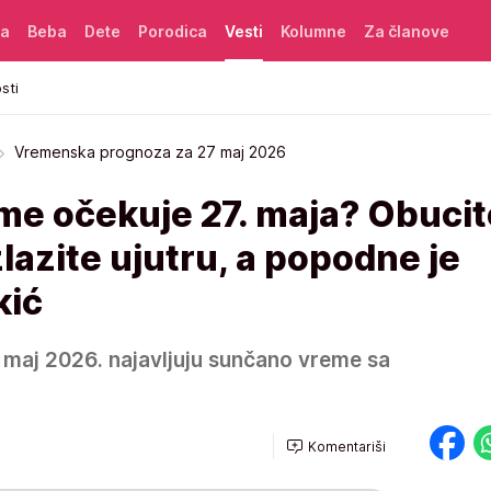
ća
Beba
Dete
Porodica
Vesti
Kolumne
Za članove
sti
Vremenska prognoza za 27 maj 2026
me očekuje 27. maja? Obucit
zlazite ujutru, a popodne je
kić
. maj 2026. najavljuju sunčano vreme sa
Komentariši