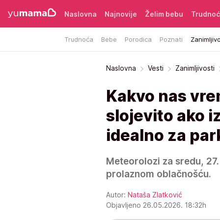
Naslovna
Najnovije
Želim bebu
Trudno
Trudnoća
Bebe
Porodica
Poznati
Zanimljivo
Naslovna
Vesti
Zanimljivosti
Kakvo nas vre
slojevito ako i
idealno za par
Meteorolozi za sredu, 27
prolaznom oblačnošću.
Autor:
Nataša Zlatković
Objavljeno 26.05.2026. 18:32h