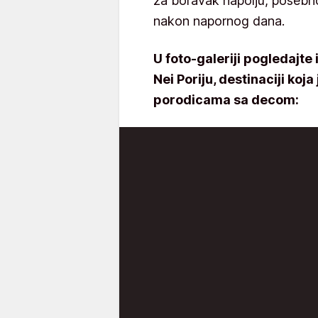
za boravak napolju, posebno
nakon napornog dana.
U foto-galeriji pogledajte 
Nei Poriju, destinaciji ko
porodicama sa decom: