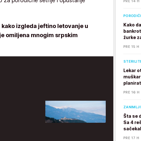
 za porodične šetnje i opuštanje
PRE 14 H
PORODIČ
Kako da
i kako izgleda jeftino letovanje u
bankrot
ja je omiljena mnogim srpskim
žurke z
PRE 15 H
STERILIT
Lekar o
muškarc
planira
PRE 16 H
ZANIMLJ
Šta se 
Sa 4 reš
sačekal
PRE 17 H