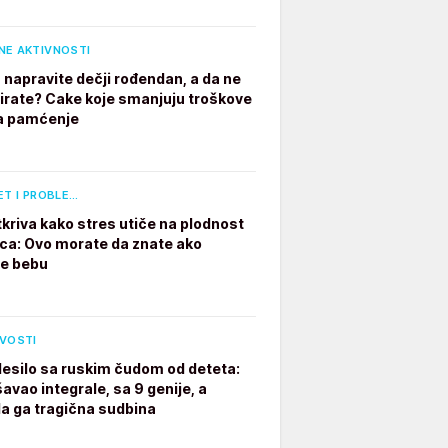
NE AKTIVNOSTI
 napravite dečji rođendan, a da ne
irate? Cake koje smanjuju troškove
a pamćenje
ET I PROBLE…
tkriva kako stres utiče na plodnost
a: Ovo morate da znate ako
te bebu
IVOSTI
desilo sa ruskim čudom od deteta:
avao integrale, sa 9 genije, a
a ga tragična sudbina