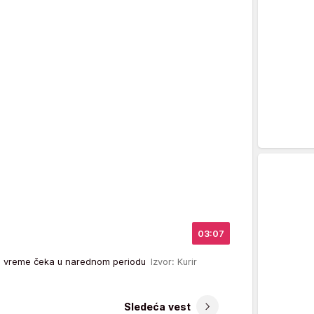
03:07
s vreme čeka u narednom periodu
Izvor: Kurir
Sledeća vest