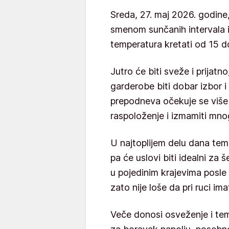
Sreda, 27. maj 2026. godine
smenom sunčanih intervala i
temperatura kretati od 15 d
Jutro će biti sveže i prijatno
garderobe biti dobar izbor 
prepodneva očekuje se više
raspoloženje i izmamiti mno
U najtoplijem delu dana tem
pa će uslovi biti idealni za š
u pojedinim krajevima posle
zato nije loše da pri ruci im
Veče donosi osveženje i tem