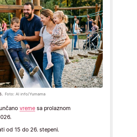
26.
Foto: AI info/Yumama
 sunčano
vreme
sa prolaznom
2026.
ti od 15 do 26. stepeni.