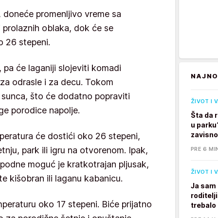
, doneće promenljivo vreme sa
 prolaznih oblaka, dok će se
o 26 stepeni.
, pa će laganiji slojeviti komadi
NAJNO
i za odrasle i za decu. Tokom
 sunca, što će dodatno popraviti
ŽIVOT I 
ge porodice napolje.
Šta da 
u parku
zavisno
peratura će dostići oko 26 stepeni,
etnju, park ili igru na otvorenom. Ipak,
PRE 6 MI
 podne moguć je kratkotrajan pljusak,
ŽIVOT I 
ate kišobran ili laganu kabanicu.
Ja sam 
roditelj
peraturu oko 17 stepeni. Biće prijatno
trebalo